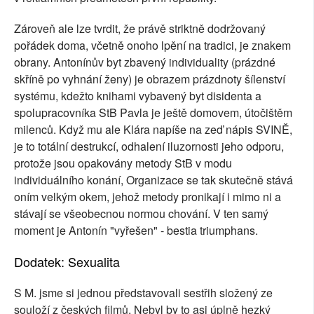
Zároveň ale lze tvrdit, že právě striktně dodržovaný
pořádek doma, včetně onoho lpění na tradici, je znakem
obrany. Antonínův byt zbavený individuality (prázdné
skříně po vyhnání ženy) je obrazem prázdnoty šílenství
systému, kdežto knihami vybavený byt disidenta a
spolupracovníka StB Pavla je ještě domovem, útočištěm
milenců. Když mu ale Klára napíše na zeď nápis SVINĚ,
je to totální destrukcí, odhalení iluzornosti jeho odporu,
protože jsou opakovány metody StB v modu
individuálního konání, Organizace se tak skutečně stává
oním velkým okem, jehož metody pronikají i mimo ni a
stávají se všeobecnou normou chování. V ten samý
moment je Antonín "vyřešen" - bestia triumphans.
Dodatek: Sexualita
S M. jsme si jednou představovali sestřih složený ze
souloží z českých filmů. Nebyl by to asi úplně hezký