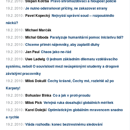
19.2. 2010 /
Štěpán Kotrba
Právo shromažďovací a hloupost policie
19.2. 2010 /
Je nutno odstraňovat příčiny, ne zakazovat strany
19.2. 2010 /
Pavel Kopecký
Nejvyšší správní soud -- rozpouštědlo
nácků?
18.2. 2010 /
Michael Marčák
19.2. 2010 /
Michal Giboda
Paralyzuje humanitární pomoc iniciativu lidí?
19.2. 2010 /
Chceme přimět nájemníky, aby zaplatili dluhy
19.2. 2010 /
Jan Paul
Chaos jako ne-řád
19.2. 2010 /
Uwe Ladwig
O jednom základním dilematu vzdělávacího
systému, neboli O souvislosti mezi neúspěšnými studenty a drogově
závislými pracovníky
19.2. 2010 /
Miloš Dokulil
Čechy krásné, Čechy mé, rozlehlé až po
Karpaty!
19.2. 2010 /
Bohuslav Binka
Co a jak v proti-proudu
19.2. 2010 /
Miloš Pick
Veřejná ruka dosahující globálních měřítek
19.2. 2010 /
Karel Dolejší
Optimistickým globálním mravencem snadno
a rychle
19.2. 2010 /
Vláda rozhodla: konec beztrestnému sledování