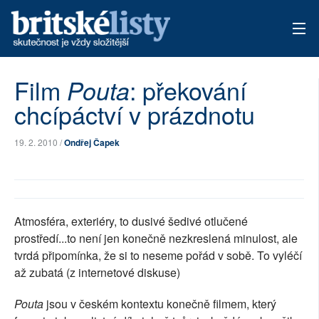
AKTUÁLNÍ VYDÁNÍ
Film
: překování
Pouta
chcípáctví v prázdnotu
ARCHIV
TÉMATA
19. 2. 2010 /
Ondřej Čapek
AUTOŘI
PŘÍSPĚVKY NA PROVOZ
Atmosféra, exteriéry, to dusivé šedivé otlučené
prostředí...to není jen konečně nezkreslená minulost, ale
tvrdá připomínka, že si to neseme pořád v sobě. To vyléčí
až zubatá (z internetové diskuse)
Pouta
jsou v českém kontextu konečně filmem, který