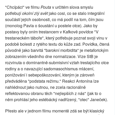
"Chcípáci" ve filmu
Pouta
v určitém slova smyslu
potřebují
okolní zlý svět
jako cosi, co se stalo integrální
součástí jejich osobnosti, co má podíl na tom, čím jsou
(monolog Pavla o šoustání u postele otce). Jako by
postavy byly oním trestancem v Kafkově povídce "V
trestaneckém táboře", který potřebuje poznat svoji vinu v
podobě bolesti z rytého textu do kůže zad. Povídka, čtená
původně jako barvitá "barokní morbidita" je metaforickým
zobrazením všedního dne normalizace. Vize StB je
rozvinuta o dominantně-submisivní vztah trestajícího otce
rodiny a o navazující sadomasochismus mlácení,
ponižování i sebepoškozování, kterým je zároveň
předváděna "podstata režimu." Reakci Antonína lze
nahlédnout jako nutnou, ne zcela racionálně
reflektovanou obranu těch "nejlepších z nás" (jak to o
něm prohlásí jeho estébácký nadřízený, "otec" Janeček).
Přesto ale v jednom filmu momentě zdá se být klasický