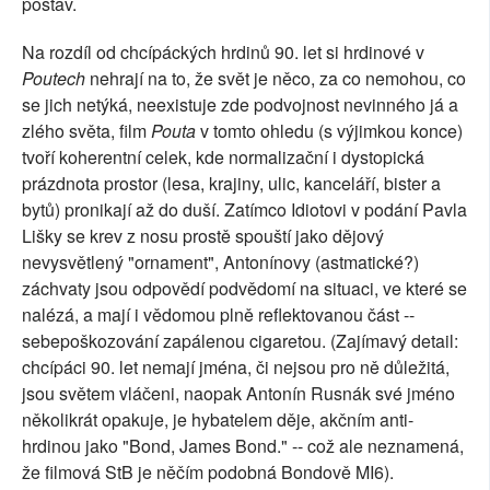
postav.
Na rozdíl od chcípáckých hrdinů 90. let si hrdinové v
Poutech
nehrají na to, že svět je něco, za co nemohou, co
se jich netýká, neexistuje zde podvojnost nevinného já a
zlého světa, film
Pouta
v tomto ohledu (s výjimkou konce)
tvoří koherentní celek, kde normalizační i dystopická
prázdnota prostor (lesa, krajiny, ulic, kanceláří, bister a
bytů) pronikají až do duší. Zatímco Idiotovi v podání Pavla
Lišky se krev z nosu prostě spouští jako dějový
nevysvětlený "ornament", Antonínovy (astmatické?)
záchvaty jsou odpovědí podvědomí na situaci, ve které se
nalézá, a mají i vědomou plně reflektovanou část --
sebepoškozování zapálenou cigaretou. (Zajímavý detail:
chcípáci 90. let nemají jména, či nejsou pro ně důležitá,
jsou světem vláčeni, naopak Antonín Rusnák své jméno
několikrát opakuje, je hybatelem děje, akčním anti-
hrdinou jako "Bond, James Bond." -- což ale neznamená,
že filmová StB je něčím podobná Bondově MI6).