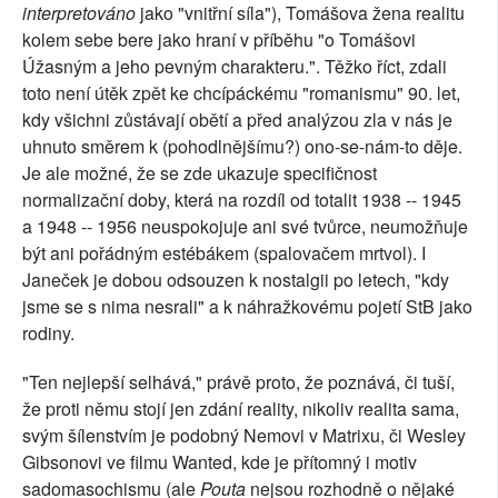
interpretováno
jako "vnitřní síla"), Tomášova žena realitu
kolem sebe bere jako hraní v příběhu "o Tomášovi
Úžasným a jeho pevným charakteru.". Těžko říct, zdali
toto není útěk zpět ke chcípáckému "romanismu" 90. let,
kdy všichni zůstávají obětí a před analýzou zla v nás je
uhnuto směrem k (pohodlnějšímu?) ono-se-nám-to děje.
Je ale možné, že se zde ukazuje specifičnost
normalizační doby, která na rozdíl od totalit 1938 -- 1945
a 1948 -- 1956 neuspokojuje ani své tvůrce, neumožňuje
být ani pořádným estébákem (spalovačem mrtvol). I
Janeček je dobou odsouzen k nostalgii po letech, "kdy
jsme se s nima nesrali" a k náhražkovému pojetí StB jako
rodiny.
"Ten nejlepší selhává," právě proto, že poznává, či tuší,
že proti němu stojí jen zdání reality, nikoliv realita sama,
svým šílenstvím je podobný Nemovi v Matrixu, či Wesley
Gibsonovi ve filmu Wanted, kde je přítomný i motiv
sadomasochismu (ale
Pouta
nejsou rozhodně o nějaké