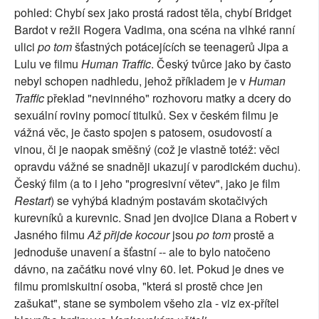
pohled: Chybí sex jako prostá radost těla, chybí Bridget
Bardot v režii Rogera Vadima, ona scéna na vlhké ranní
ulici
po tom
šťastných potácejících se teenagerů Jipa a
Lulu ve filmu
Human Traffic
. Český tvůrce jako by často
nebyl schopen nadhledu, jehož příkladem je v
Human
Traffic
překlad "nevinného" rozhovoru matky a dcery do
sexuální roviny pomocí titulků. Sex v českém filmu je
vážná věc, je často spojen s patosem, osudovostí a
vinou, či je naopak směšný (což je vlastně totéž: věci
opravdu vážné se snadněji ukazují v parodickém duchu).
Český film (a to i jeho "progresivní větev", jako je film
Restart
) se vyhýbá kladným postavám skotačivých
kurevníků a kurevnic. Snad jen dvojice Diana a Robert v
Jasného filmu
Až přijde kocour
jsou
po tom
prostě a
jednoduše unavení a šťastní -- ale to bylo natočeno
dávno, na začátku nové vlny 60. let. Pokud je dnes ve
filmu promiskuitní osoba, "která si prostě chce jen
zašukat", stane se symbolem všeho zla - viz ex-přítel