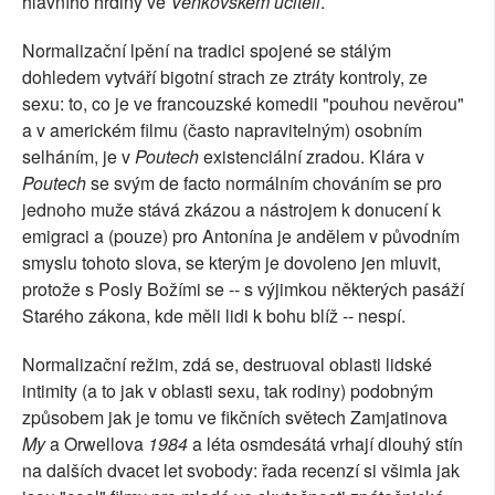
hlavního hrdiny ve
Venkovském učiteli
.
Normalizační lpění na tradici spojené se stálým
dohledem vytváří bigotní strach ze ztráty kontroly, ze
sexu: to, co je ve francouzské komedii "pouhou nevěrou"
a v americkém filmu (často napravitelným) osobním
selháním, je v
Poutech
existenciální zradou. Klára v
Poutech
se svým de facto normálním chováním se pro
jednoho muže stává zkázou a nástrojem k donucení k
emigraci a (pouze) pro Antonína je andělem v původním
smyslu tohoto slova, se kterým je dovoleno jen mluvit,
protože s Posly Božími se -- s výjimkou některých pasáží
Starého zákona, kde měli lidi k bohu blíž -- nespí.
Normalizační režim, zdá se, destruoval oblasti lidské
intimity (a to jak v oblasti sexu, tak rodiny) podobným
způsobem jak je tomu ve fikčních světech Zamjatinova
My
a Orwellova
1984
a léta osmdesátá vrhají dlouhý stín
na dalších dvacet let svobody: řada recenzí si všimla jak