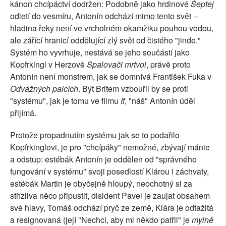
kánon chcípáctví dodržen: Podobně jako hrdinové
Šeptej
odletí do vesmíru, Antonín odchází mimo tento svět --
hladina řeky není ve vrcholném okamžiku pouhou vodou,
ale zářící hranicí oddělující zlý svět od čistého "jinde."
Systém ho vyvrhuje, nestává se jeho součástí jako
Kopfrkingl v Herzově
Spalovači mrtvol
, právě proto
Antonín není monstrem, jak se domnívá František Fuka v
Odvážných palcích
. Být Britem vzbouřil by se proti
"systému", jak je tomu ve filmu
If
, "náš" Antonín úděl
přijímá.
Protože propadnutím systému jak se to podařilo
Kopfrkinglovi, je pro "chcípáky" nemožné, zbývají mánie
a odstup: estébák Antonín je oddělen od "správného
fungování v systému" svoji posedlostí Klárou i záchvaty,
estébák Martin je obyčejně hloupý, neochotný si za
střízliva něco připustit, disident Pavel je zaujat obsahem
své hlavy, Tomáš odchází pryč ze země, Klára je odtažitá
a resignovaná (její "Nechci, aby mi někdo patřil" je
mylně