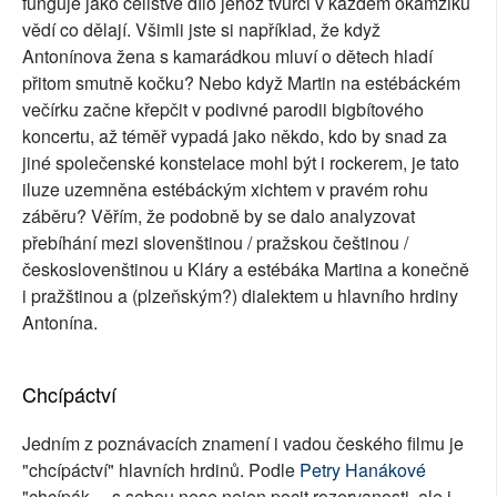
funguje jako celistvé dílo jehož tvůrci v každém okamžiku
vědí co dělají. Všimli jste si například, že když
Antonínova žena s kamarádkou mluví o dětech hladí
přitom smutně kočku? Nebo když Martin na estébáckém
večírku začne křepčit v podivné parodii bigbítového
koncertu, až téměř vypadá jako někdo, kdo by snad za
jiné společenské konstelace mohl být i rockerem, je tato
iluze uzemněna estébáckým xichtem v pravém rohu
záběru? Věřím, že podobně by se dalo analyzovat
přebíhání mezi slovenštinou / pražskou češtinou /
českoslovenštinou u Kláry a estébáka Martina a konečně
i pražštinou a (plzeňským?) dialektem u hlavního hrdiny
Antonína.
Chcípáctví
Jedním z poznávacích znamení i vadou českého filmu je
"chcípáctví" hlavních hrdinů. Podle
Petry Hanákové
"chcípák ... s sebou nese nejen pocit rozervanosti, ale i