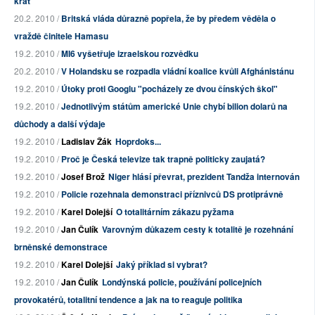
krát
20.2. 2010 /
Britská vláda důrazně popřela, že by předem věděla o
vraždě činitele Hamasu
19.2. 2010 /
MI6 vyšetřuje izraelskou rozvědku
20.2. 2010 /
V Holandsku se rozpadla vládní koalice kvůli Afghánistánu
19.2. 2010 /
Útoky proti Googlu "pocházely ze dvou čínských škol"
19.2. 2010 /
Jednotlivým státům americké Unie chybí bilion dolarů na
důchody a další výdaje
19.2. 2010 /
Ladislav Žák
Hoprdoks...
19.2. 2010 /
Proč je Česká televize tak trapně politicky zaujatá?
19.2. 2010 /
Josef Brož
Niger hlásí převrat, prezident Tandža internován
19.2. 2010 /
Policie rozehnala demonstraci příznivců DS protiprávně
19.2. 2010 /
Karel Dolejší
O totalitárním zákazu pyžama
19.2. 2010 /
Jan Čulík
Varovným důkazem cesty k totalitě je rozehnání
brněnské demonstrace
19.2. 2010 /
Karel Dolejší
Jaký příklad si vybrat?
19.2. 2010 /
Jan Čulík
Londýnská policie, používání policejních
provokatérů, totalitní tendence a jak na to reaguje politika