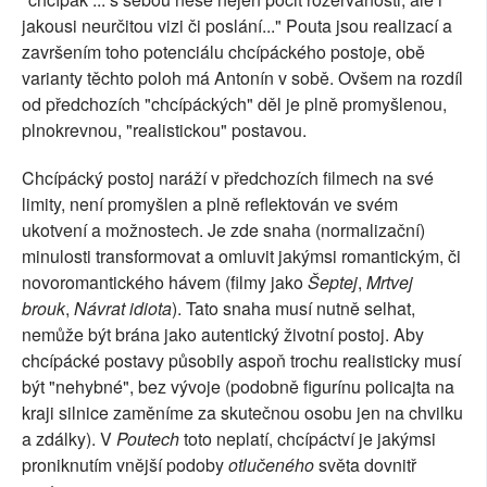
jakousi neurčitou vizi či poslání..." Pouta jsou realizací a
završením toho potenciálu chcípáckého postoje, obě
varianty těchto poloh má Antonín v sobě. Ovšem na rozdíl
od předchozích "chcípáckých" děl je plně promyšlenou,
plnokrevnou, "realistickou" postavou.
Chcípácký postoj naráží v předchozích filmech na své
limity, není promyšlen a plně reflektován ve svém
ukotvení a možnostech. Je zde snaha (normalizační)
minulosti transformovat a omluvit jakýmsi romantickým, či
novoromantického hávem (filmy jako
Šeptej
,
Mrtvej
brouk
,
Návrat idiota
). Tato snaha musí nutně selhat,
nemůže být brána jako autentický životní postoj. Aby
chcípácké postavy působily aspoň trochu realisticky musí
být "nehybné", bez vývoje (podobně figurínu policajta na
kraji silnice zaměníme za skutečnou osobu jen na chvilku
a zdálky). V
Poutech
toto neplatí, chcípáctví je jakýmsi
proniknutím vnější podoby
otlučeného
světa dovnitř