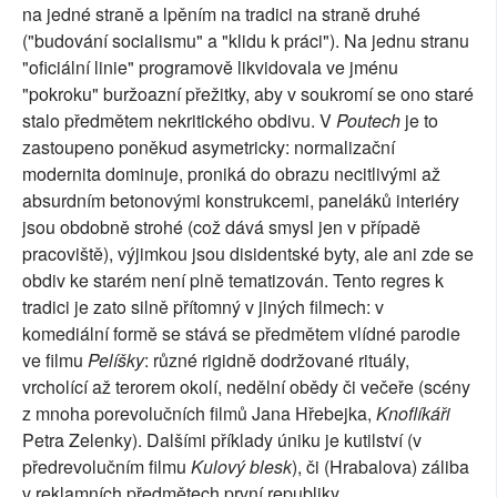
na jedné straně a lpěním na tradici na straně druhé
("budování socialismu" a "klidu k práci"). Na jednu stranu
"oficiální linie" programově likvidovala ve jménu
"pokroku" buržoazní přežitky, aby v soukromí se ono staré
stalo předmětem nekritického obdivu. V
Poutech
je to
zastoupeno poněkud asymetricky: normalizační
modernita dominuje, proniká do obrazu necitlivými až
absurdním betonovými konstrukcemi, paneláků interiéry
jsou obdobně strohé (což dává smysl jen v případě
pracoviště), výjimkou jsou disidentské byty, ale ani zde se
obdiv ke starém není plně tematizován. Tento regres k
tradici je zato silně přítomný v jiných filmech: v
komediální formě se stává se předmětem vlídné parodie
ve filmu
Pelíšky
: různé rigidně dodržované rituály,
vrcholící až terorem okolí, nedělní obědy či večeře (scény
z mnoha porevolučních filmů Jana Hřebejka,
Knoflíkáři
Petra Zelenky). Dalšími příklady úniku je kutilství (v
předrevolučním filmu
Kulový blesk
), či (Hrabalova) záliba
v reklamních předmětech první republiky.