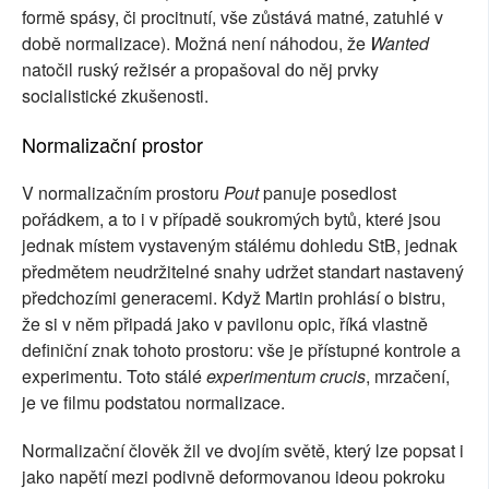
formě spásy, či procitnutí, vše zůstává matné, zatuhlé v
době normalizace). Možná není náhodou, že
Wanted
natočil ruský režisér a propašoval do něj prvky
socialistické zkušenosti.
Normalizační prostor
V normalizačním prostoru
Pout
panuje posedlost
pořádkem, a to i v případě soukromých bytů, které jsou
jednak místem vystaveným stálému dohledu StB, jednak
předmětem neudržitelné snahy udržet standart nastavený
předchozími generacemi. Když Martin prohlásí o bistru,
že si v něm připadá jako v pavilonu opic, říká vlastně
definiční znak tohoto prostoru: vše je přístupné kontrole a
experimentu. Toto stálé
experimentum crucis
, mrzačení,
je ve filmu podstatou normalizace.
Normalizační člověk žil ve dvojím světě, který lze popsat i
jako napětí mezi podivně deformovanou ideou pokroku