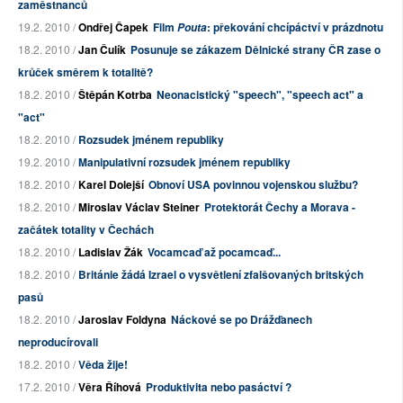
zaměstnanců
19.2. 2010 /
Ondřej Čapek
Film
: překování chcípáctví v prázdnotu
Pouta
18.2. 2010 /
Jan Čulík
Posunuje se zákazem Dělnické strany ČR zase o
krůček směrem k totalitě?
18.2. 2010 /
Štěpán Kotrba
Neonacistický "speech", "speech act" a
"act"
18.2. 2010 /
Rozsudek jménem republiky
19.2. 2010 /
Manipulativní rozsudek jménem republiky
18.2. 2010 /
Karel Dolejší
Obnoví USA povinnou vojenskou službu?
18.2. 2010 /
Miroslav Václav Steiner
Protektorát Čechy a Morava -
začátek totality v Čechách
18.2. 2010 /
Ladislav Žák
Vocamcaď až pocamcaď...
18.2. 2010 /
Británie žádá Izrael o vysvětlení zfalšovaných britských
pasů
18.2. 2010 /
Jaroslav Foldyna
Náckové se po Drážďanech
neproducírovali
18.2. 2010 /
Věda žije!
17.2. 2010 /
Věra Říhová
Produktivita nebo pasáctví ?