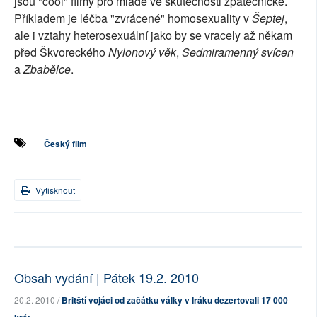
jsou "cool" filmy pro mladé ve skutečnosti zpátečnické.
Příkladem je léčba "zvrácené" homosexuality v
Šeptej
,
ale i vztahy heterosexuální jako by se vracely až někam
před Škvoreckého
Nylonový věk
,
Sedmiramenný svícen
a
Zbabělce
.
Český film
Vytisknout
Obsah vydání | Pátek 19.2. 2010
20.2. 2010 /
Britští vojáci od začátku války v Iráku dezertovali 17 000