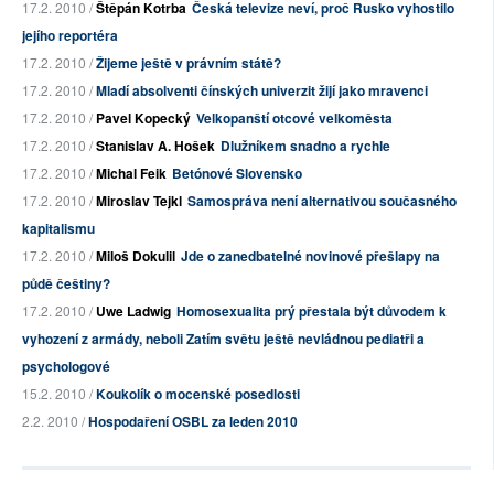
17.2. 2010 /
Štěpán Kotrba
Česká televize neví, proč Rusko vyhostilo
jejího reportéra
17.2. 2010 /
Žijeme ještě v právním státě?
17.2. 2010 /
Mladí absolventi čínských univerzit žijí jako mravenci
17.2. 2010 /
Pavel Kopecký
Velkopanští otcové velkoměsta
17.2. 2010 /
Stanislav A. Hošek
Dlužníkem snadno a rychle
17.2. 2010 /
Michal Feik
Betónové Slovensko
17.2. 2010 /
Miroslav Tejkl
Samospráva není alternativou současného
kapitalismu
17.2. 2010 /
Miloš Dokulil
Jde o zanedbatelné novinové přešlapy na
půdě češtiny?
17.2. 2010 /
Uwe Ladwig
Homosexualita prý přestala být důvodem k
vyhození z armády, neboli Zatím světu ještě nevládnou pediatři a
psychologové
15.2. 2010 /
Koukolík o mocenské posedlosti
2.2. 2010 /
Hospodaření OSBL za leden 2010