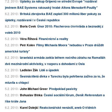
7.2. 2010 /
Úplatky za nákup Gripenů ve střední Evropě "rozdával
jménem BAE Systems rakouský hrabě Alfons Mensdorff-Pouilly"
6.2. 2010 /
Britská zbrojovka BAE zaplatí 300 milionů liber pokuty za
úplatky, rozdávané i v České republice
8.2. 2010 /
Boris Cvek
Únor 2010: Fischerova čtvrtvláda a beznaděj z
voleb 2010
5.2. 2010 /
Věra Říhová
Finančnictví a reality
5.2. 2010 /
Petr Kolev
Filmy Michaela Moora "nebudou v Praze dráždit
americké turisty"
8.2. 2010 /
Izraelská armáda zatkla během nočního zátahu na Ramalláh
dvě mezinárodní aktivistky, v rozporu s dohodami z Osla
5.2. 2010 /
Ladislav Žák
Lidé a úpadek
5.2. 2010 /
Šestnáctiletá dívka v Turecku byla pohřbena zaživa za to, že
mluvila s chlapci
5.2. 2010 /
John Michael Greer
Předpoklad pasivity
5.2. 2010 /
Bohuslav Binka
České sociální fórum,
a
Deník Referendum
říše krále Jana
6.2. 2010 /
Karel Dolejší
Reakcionářské nenásilí, aneb O třídních