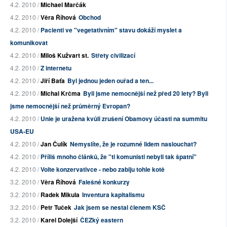
4.2. 2010 /
Michael Marčák
4.2. 2010 /
Věra Říhová
Obchod
4.2. 2010 /
Pacienti ve "vegetativním" stavu dokáží myslet a
komunikovat
4.2. 2010 /
Miloš Kužvart st.
Střety civilizací
4.2. 2010 /
Z internetu
4.2. 2010 /
Jiří Baťa
Byl jednou jeden ouřad a ten...
4.2. 2010 /
Michal Krčma
Byli jsme nemocnější než před 20 lety? Byli
jsme nemocnější než průměrný Evropan?
4.2. 2010 /
Unie je uražena kvůli zrušení Obamovy účasti na summitu
USA-EU
4.2. 2010 /
Jan Čulík
Nemyslíte, že je rozumné lidem naslouchat?
4.2. 2010 /
Příliš mnoho článků, že "ti komunisti nebyli tak špatní"
4.2. 2010 /
Volte konzervativce - nebo zabiju tohle kotě
3.2. 2010 /
Věra Říhová
Falešné konkurzy
3.2. 2010 /
Radek Mikula
Inventura kapitalismu
3.2. 2010 /
Petr Tuček
Jak jsem se nestal členem KSČ
3.2. 2010 /
Karel Dolejší
ČEZký eastern