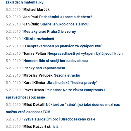
základech matematiky
5.2. 2010 /
Michael Marčák
5.2. 2010 /
Jan Paul
Padesátníci u konce s dechem?
5.2. 2010 /
Jan Čulík
Stárne ten, kdo chce stárnout
5.2. 2010 /
Městský úřad Praha 3 je vzorný
5.2. 2010 /
Klikni a rozhodneš
5.2. 2010 /
O nespravedlnosti při platbách za vytápění bytů
5.2. 2010 /
Tomáš Peltan
Nespravedlnosti při vytápění bytů jsou fiktivní
5.2. 2010 /
Nemocní lidé si raději berou dovolenou
5.2. 2010 /
Plačky nad kapitalismem
5.2. 2010 /
Miroslav Vejlupek
Sezona strachu
5.2. 2010 /
Karel Klimša
Ukrajinu čeká "hodina pravdy"
5.2. 2010 /
Pavel Urban
Palestina: Nelze získat kompromis i
spravedlnost současně
5.2. 2010 /
Miloš Dokulil
Některé ze "stínů", jež také dodnes mezi nás
možná vrhá osobnost TGM
5.2. 2010 /
Výzva starostům obcí Středočeského kraje
5.2. 2010 /
Miloš Kužvart st.
Islám