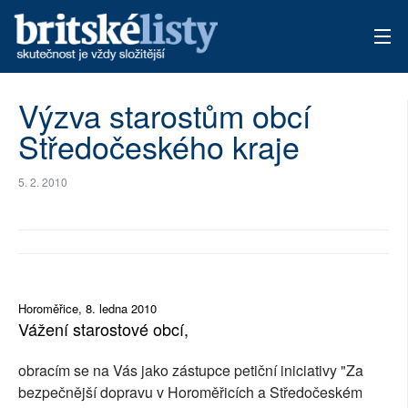
AKTUÁLNÍ VYDÁNÍ
Výzva starostům obcí
Středočeského kraje
ARCHIV
TÉMATA
5. 2. 2010
AUTOŘI
PŘÍSPĚVKY NA PROVOZ
Horoměřice, 8. ledna 2010
Vážení starostové obcí,
obracím se na Vás jako zástupce petiční iniciativy "Za
bezpečnější dopravu v Horoměřicích a Středočeském