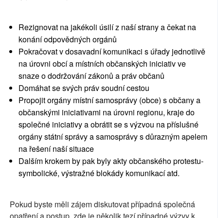
Rezignovat na jakékoli úsilí z naší strany a čekat na
konání odpovědných orgánů
Pokračovat v dosavadní komunikaci s úřady jednotlivě
na úrovni obcí a místních občanských iniciativ ve
snaze o dodržování zákonů a práv občanů
Domáhat se svých práv soudní cestou
Propojit orgány místní samosprávy (obce) s občany a
občanskými iniciativami na úrovni regionu, kraje do
společné iniciativy a obrátit se s výzvou na příslušné
orgány státní správy a samosprávy s důrazným apelem
na řešení naší situace
Dalším krokem by pak byly akty občanského protestu-
symbolické, výstražné blokády komunikací atd.
Pokud byste měli zájem diskutovat případná společná
opatření a postup, zde je několik tezí případné výzvy k