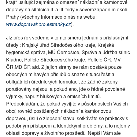
kraji" usilující zejména o omezení nákladní a kamionové
dopravy na silnicích II. a III. třídy v severozápadním okolí
Prahy (všechny informace o nás na webu:
www.dopravahoro.estranky.cz
).
Již přes rok vedeme v tomto směru jednání s příslušnými
úřady : Krajský úřad Středočeského kraje, Krajská
hygienická správa, MÚ Černošice, Správa a údržba silnic
Kladno, Policie Středočeského kraje, Policie ČR, MV
ČR,MD ČR atd. Z jejich strany se nám dostává pouze
obecných mlhavých příslibů o snaze situaci řešit a
obligátních úřednických formulací, že žádné zákony
porušovány nejsou, a pokud ano, jde o řádně povolené
výjimky, např. z hlukových a emisních limitů.
Předpokládám, že pokud vyvíjíte v působnostech Vašich
obcí, rovněž postižených nákladní a kamionovou
dopravou, úsilí o zlepšení stavu, setkáváte se prakticky s
podobným přístupem a identickými problémy, a to nejen v
oblasti dopravy a životního prostředí.. Nepíši Vám ale