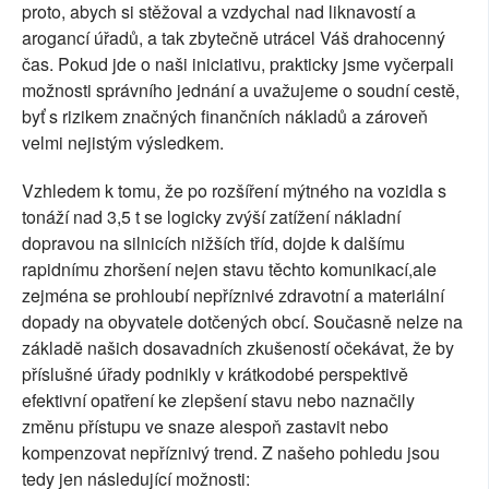
proto, abych si stěžoval a vzdychal nad liknavostí a
arogancí úřadů, a tak zbytečně utrácel Váš drahocenný
čas. Pokud jde o naši iniciativu, prakticky jsme vyčerpali
možnosti správního jednání a uvažujeme o soudní cestě,
byť s rizikem značných finančních nákladů a zároveň
velmi nejistým výsledkem.
Vzhledem k tomu, že po rozšíření mýtného na vozidla s
tonáží nad 3,5 t se logicky zvýší zatížení nákladní
dopravou na silnicích nižších tříd, dojde k dalšímu
rapidnímu zhoršení nejen stavu těchto komunikací,ale
zejména se prohloubí nepříznivé zdravotní a materiální
dopady na obyvatele dotčených obcí. Současně nelze na
základě našich dosavadních zkušeností očekávat, že by
příslušné úřady podnikly v krátkodobé perspektivě
efektivní opatření ke zlepšení stavu nebo naznačily
změnu přístupu ve snaze alespoň zastavit nebo
kompenzovat nepříznivý trend. Z našeho pohledu jsou
tedy jen následující možnosti: