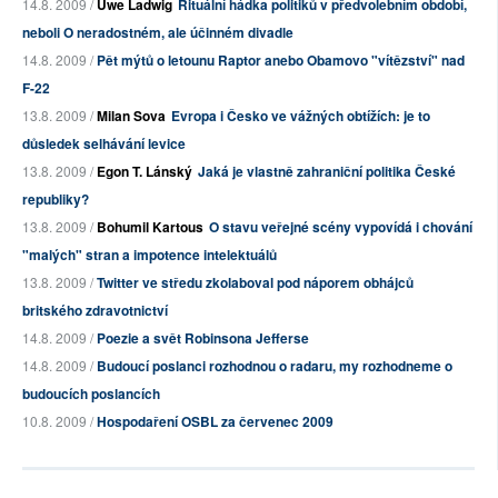
14.8. 2009 /
Uwe Ladwig
Rituální hádka politiků v předvolebním období,
neboli O neradostném, ale účinném divadle
14.8. 2009 /
Pět mýtů o letounu Raptor anebo Obamovo "vítězství" nad
F-22
13.8. 2009 /
Milan Sova
Evropa i Česko ve vážných obtížích: je to
důsledek selhávání levice
13.8. 2009 /
Egon T. Lánský
Jaká je vlastně zahraniční politika České
republiky?
13.8. 2009 /
Bohumil Kartous
O stavu veřejné scény vypovídá i chování
"malých" stran a impotence intelektuálů
13.8. 2009 /
Twitter ve středu zkolaboval pod náporem obhájců
britského zdravotnictví
14.8. 2009 /
Poezie a svět Robinsona Jefferse
14.8. 2009 /
Budoucí poslanci rozhodnou o radaru, my rozhodneme o
budoucích poslancích
10.8. 2009 /
Hospodaření OSBL za červenec 2009