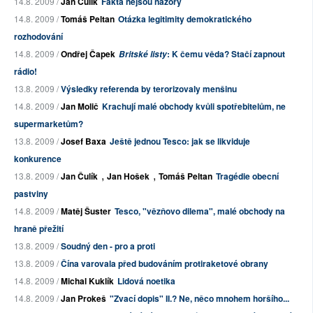
14.8. 2009 /
Jan Čulík
Fakta nejsou názory
14.8. 2009 /
Tomáš Peltan
Otázka legitimity demokratického
rozhodování
14.8. 2009 /
Ondřej Čapek
: K čemu věda? Stačí zapnout
Britské listy
rádio!
13.8. 2009 /
Výsledky referenda by terorizovaly menšinu
14.8. 2009 /
Jan Molič
Krachují malé obchody kvůli spotřebitelům, ne
supermarketům?
13.8. 2009 /
Josef Baxa
Ještě jednou Tesco: jak se likviduje
konkurence
,
,
13.8. 2009 /
Jan Čulík
Jan Hošek
Tomáš Peltan
Tragédie obecní
pastviny
14.8. 2009 /
Matěj Šuster
Tesco, "vězňovo dilema", malé obchody na
hraně přežití
13.8. 2009 /
Soudný den - pro a proti
13.8. 2009 /
Čína varovala před budováním protiraketové obrany
14.8. 2009 /
Michal Kuklík
Lidová noetika
14.8. 2009 /
Jan Prokeš
"Zvací dopis" II.? Ne, něco mnohem horšího...