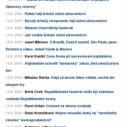
Obamovy reformy"
14.8. 2009 /
Politici hájí britské státní zdravotnictví
14.8. 2009 /
Bývalý britský vicepremiér hájí státní zdravotnictví
14.8. 2009 /
Winston Churchill byl bolševik
14.8. 2009 /
Jak vzniklo britské státní zdravotnictví
16.8. 2009 /
Josef Mikovec
O Brazílii, Češích tamtéž, São Paulu, panu
Štreitovi a vůbec, neboli Všade je Morava
14.8. 2009 /
Karel Košťál
Cena života při umravňování kapitalismu
14.8. 2009 /
Afghánistán schválil "barbarský" zákon, jímž omezil práva
žen
14.8. 2009 /
Miloslav Štěrba
Když už berete lidem chleba, nechte jim
alespoň hry
14.8. 2009 /
Boris Cvek
Republikánská hysterie může být známkou
rozkladu Republikánské strany
14.8. 2009 /
Pavel Urban
Cenzura na obranu svobody
14.8. 2009 /
Soňa Hromátková
Nejsou neustálé útoky na "normálního
člověka" kontraproduktivní?
14.8. 2009 /