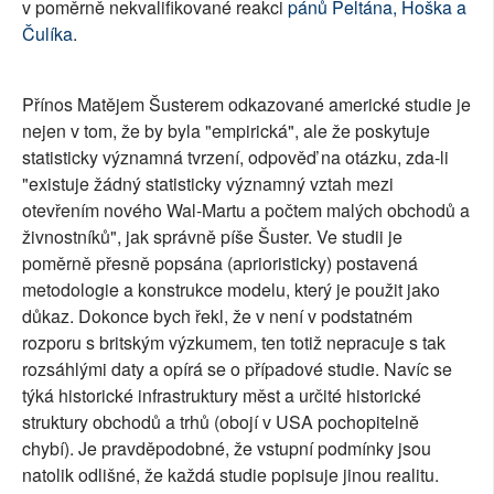
v poměrně nekvalifikované reakci
pánů Peltána, Hoška a
Čulíka
.
Přínos Matějem Šusterem odkazované americké studie je
nejen v tom, že by byla "empirická", ale že poskytuje
statisticky významná tvrzení, odpověď na otázku, zda-li
"existuje žádný statisticky významný vztah mezi
otevřením nového Wal-Martu a počtem malých obchodů a
živnostníků", jak správně píše Šuster. Ve studii je
poměrně přesně popsána (aprioristicky) postavená
metodologie a konstrukce modelu, který je použit jako
důkaz. Dokonce bych řekl, že v není v podstatném
rozporu s britským výzkumem, ten totiž nepracuje s tak
rozsáhlými daty a opírá se o případové studie. Navíc se
týká historické infrastruktury měst a určité historické
struktury obchodů a trhů (obojí v USA pochopitelně
chybí). Je pravděpodobné, že vstupní podmínky jsou
natolik odlišné, že každá studie popisuje jinou realitu.