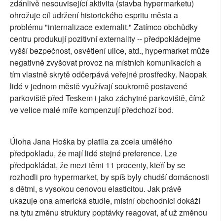
zdánlivě nesouvisející aktivita (stavba hypermarketu)
ohrožuje cíl udržení historického espritu města a
problému "internalizace externalit." Zatímco obchůdky
centru produkují pozitivní externality -- předpokládejme
vyšší bezpečnost, osvětlení ulice, atd., hypermarket může
negativně zvyšovat provoz na místních komunikacích a
tím vlastně skrytě odčerpává veřejné prostředky. Naopak
lidé v jednom městě využívají soukromě postavené
parkoviště před Teskem i jako záchytné parkoviště, čímž
ve velice malé míře kompenzují předchozí bod.
Úloha Jana Hoška by platila za zcela umělého
předpokladu, že mají lidé stejné preference. Lze
předpokládat, že mezi těmi 11 procenty, kteří by se
rozhodli pro hypermarket, by spíš byly chudší domácnosti
s dětmi, s vysokou cenovou elasticitou. Jak právě
ukazuje ona americká studie, místní obchodníci dokáží
na tytu změnu struktury poptávky reagovat, ať už změnou