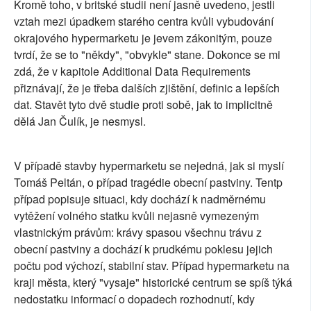
Kromě toho, v britské studii není jasně uvedeno, jestli
vztah mezi úpadkem starého centra kvůli vybudování
okrajového hypermarketu je jevem zákonitým, pouze
tvrdí, že se to "někdy", "obvykle" stane. Dokonce se mi
zdá, že v kapitole Additional Data Requirements
přiznávají, že je třeba dalších zjištění, definic a lepších
dat. Stavět tyto dvě studie proti sobě, jak to implicitně
dělá Jan Čulík, je nesmysl.
V případě stavby hypermarketu se nejedná, jak si myslí
Tomáš Peltán, o případ tragédie obecní pastviny. Tentp
případ popisuje situaci, kdy dochází k nadměrnému
vytěžení volného statku kvůli nejasně vymezeným
vlastnickým právům: krávy spasou všechnu trávu z
obecní pastviny a dochází k prudkému poklesu jejich
počtu pod výchozí, stabilní stav. Případ hypermarketu na
kraji města, který "vysaje" historické centrum se spíš týká
nedostatku informací o dopadech rozhodnutí, kdy