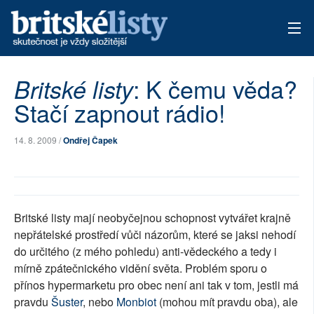
AKTUÁLNÍ VYDÁNÍ
: K čemu věda?
Britské listy
Stačí zapnout rádio!
ARCHIV
TÉMATA
14. 8. 2009 /
Ondřej Čapek
AUTOŘI
PŘÍSPĚVKY NA PROVOZ
Britské listy mají neobyčejnou schopnost vytvářet krajně
nepřátelské prostředí vůči názorům, které se jaksi nehodí
do určitého (z mého pohledu) anti-vědeckého a tedy i
mírně zpátečnického vidění světa. Problém sporu o
přínos hypermarketu pro obec není ani tak v tom, jestli má
pravdu
Šuster
, nebo
Monbiot
(mohou mít pravdu oba), ale