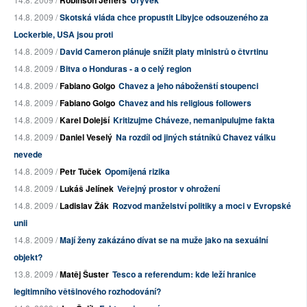
Robinson Jeffers
Úryvek
14.8. 2009 /
Skotská vláda chce propustit Libyjce odsouzeného za
Lockerbie, USA jsou proti
14.8. 2009 /
David Cameron plánuje snížit platy ministrů o čtvrtinu
14.8. 2009 /
Bitva o Honduras - a o celý region
14.8. 2009 /
Fabiano Golgo
Chavez a jeho náboženští stoupenci
14.8. 2009 /
Fabiano Golgo
Chavez and his religious followers
14.8. 2009 /
Karel Dolejší
Kritizujme Cháveze, nemanipulujme fakta
14.8. 2009 /
Daniel Veselý
Na rozdíl od jiných státníků Chavez válku
nevede
14.8. 2009 /
Petr Tuček
Opomíjená rizika
14.8. 2009 /
Lukáš Jelínek
Veřejný prostor v ohrožení
14.8. 2009 /
Ladislav Žák
Rozvod manželství politiky a moci v Evropské
unii
14.8. 2009 /
Mají ženy zakázáno dívat se na muže jako na sexuální
objekt?
13.8. 2009 /
Matěj Šuster
Tesco a referendum: kde leží hranice
legitimního většinového rozhodování?