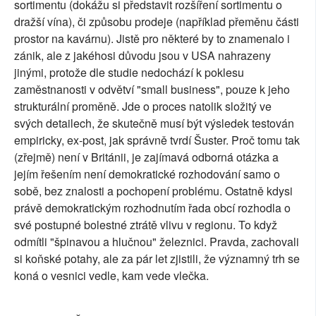
sortimentu (dokážu si představit rozšíření sortimentu o
dražší vína), či způsobu prodeje (například přeměnu části
prostor na kavárnu). Jistě pro některé by to znamenalo i
zánik, ale z jakéhosi důvodu jsou v USA nahrazeny
jinými, protože dle studie nedochází k poklesu
zaměstnanosti v odvětví "small business", pouze k jeho
strukturální proměně. Jde o proces natolik složitý ve
svých detailech, že skutečně musí být výsledek testován
empiricky, ex-post, jak správně tvrdí Šuster. Proč tomu tak
(zřejmě) není v Británii, je zajímavá odborná otázka a
jejím řešením není demokratické rozhodování samo o
sobě, bez znalosti a pochopení problému. Ostatně kdysi
právě demokratickým rozhodnutím řada obcí rozhodla o
své postupné bolestné ztrátě vlivu v regionu. To když
odmítli "špinavou a hlučnou" železnici. Pravda, zachovali
si koňské potahy, ale za pár let zjistili, že významný trh se
koná o vesnici vedle, kam vede vlečka.