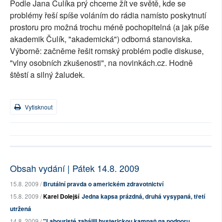
Podle Jana Čulíka prý chceme žít ve světě, kde se
problémy řeší spíše voláním do rádia namísto poskytnutí
prostoru pro možná trochu méně pochopitelná (a jak píše
akademik Čulík, "akademická") odborná stanoviska.
Výborně: začněme řešit romský problém podle diskuse,
"vlny osobních zkušenosti", na novinkách.cz. Hodně
štěstí a silný žaludek.
Vytisknout
Obsah vydání | Pátek 14.8. 2009
15.8. 2009 /
Brutální pravda o americkém zdravotnictví
15.8. 2009 /
Karel Dolejší
Jedna kapsa prázdná, druhá vysypaná, třetí
utržená
14.8. 2009 /
"Labouristé zahájili hysterickou kampaň na podporu