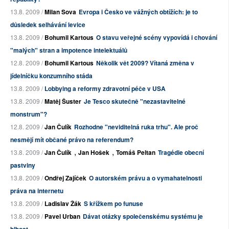
13.8. 2009 /
Milan Sova
Evropa i Česko ve vážných obtížích: je to
důsledek selhávání levice
13.8. 2009 /
Bohumil Kartous
O stavu veřejné scény vypovídá i chování
"malých" stran a impotence intelektuálů
12.8. 2009 /
Bohumil Kartous
Několik vět 2009? Vítaná změna v
jídelníčku konzumního stáda
13.8. 2009 /
Lobbying a reformy zdravotní péče v USA
13.8. 2009 /
Matěj Šuster
Je Tesco skutečně "nezastavitelné
monstrum"?
12.8. 2009 /
Jan Čulík
Rozhodne "neviditelná ruka trhu". Ale proč
nesmějí mít občané právo na referendum?
,
,
13.8. 2009 /
Jan Čulík
Jan Hošek
Tomáš Peltan
Tragédie obecní
pastviny
13.8. 2009 /
Ondřej Zajíček
O autorském právu a o vymahatelnosti
práva na internetu
13.8. 2009 /
Ladislav Žák
S křížkem po funuse
13.8. 2009 /
Pavel Urban
Dávat otázky společenskému systému je