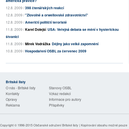
americká pravice?
12.8. 2009 /
398 čtenářských reakcí
12.8. 2009 /
"Zlovolné a orwellovské zdravotnictví"
12.8. 2009 /
Američtí političtí teroristé
11.8. 2009 /
Karel Dolejší
USA: Veřejná debata se mění v hysterickou
štvanici
11.8. 2009 /
Mirek Vodrážka
Dějiny jako velké zapomnění
10.8. 2009 /
Hospodaření OSBL za červenec 2009
Britské listy
O nás - Britské listy
Stanovy OSBL
Kontakty
Vzkaz redakci
Opravy
Informace pro autory
Reklama
Příspěvky
Copyright © 1996-2015
Občanské sdružení Britské listy
| Kopírování obsahu možné pouze