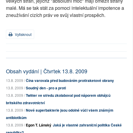
velkých stran, jejichž "absolutní moc" mají omezit strany
malé. Má se tak stát za pomoci intelektuální impotence a
zneužívání cizích práv ve svůj vlastní prospěch.
Vytisknout
Obsah vydání | Čtvrtek 13.8. 2009
13.8. 2009 /
Čína varovala před budováním protiraketové obrany
13.8. 2009 /
Soudný den - pro a proti
13.8. 2009 /
Twitter ve středu zkolaboval pod náporem obhájců
britského zdravotnictví
13.8. 2009 /
Nové superbakterie jsou odolné vůči všem známým
antibiotikům
13.8. 2009 /
Egon T. Lánský
Jaká je vlastně zahraniční politika České
republiky?