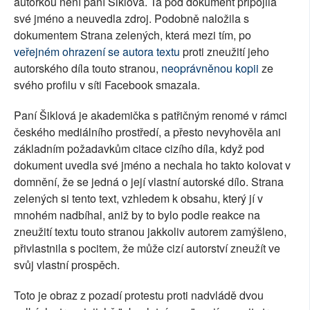
autorkou není paní Šiklová. Ta pod dokument připojila
své jméno a neuvedla zdroj. Podobně naložila s
dokumentem Strana zelených, která mezi tím, po
veřejném ohrazení se autora textu
proti zneužití jeho
autorského díla touto stranou,
neoprávněnou kopii
ze
svého profilu v síti Facebook smazala.
Paní Šiklová je akademička s patřičným renomé v rámci
českého mediálního prostředí, a přesto nevyhověla ani
základním požadavkům citace cizího díla, když pod
dokument uvedla své jméno a nechala ho takto kolovat v
domnění, že se jedná o její vlastní autorské dílo. Strana
zelených si tento text, vzhledem k obsahu, který jí v
mnohém nadbíhal, aniž by to bylo podle reakce na
zneužití textu touto stranou jakkoliv autorem zamýšleno,
přivlastnila s pocitem, že může cizí autorství zneužít ve
svůj vlastní prospěch.
Toto je obraz z pozadí protestu proti nadvládě dvou