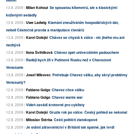
blbost
13.8. 2009 /
Milan Kohout
Se spoustou kilometrů, ale s klasickými
koženými sedadly
13.8. 2009 /
Uwe Ladwig
Klamání zneužíváním hospodářských dat,
neboli Částečná pravda a manipulace čtenářů
13.8. 2009 /
Karel Dolejší
Chávez se chystá k válce - nic jiného mu ani
nezbývá
13.8. 2009 /
Ilona Švihlíková
Chávez opět univerzálním padouchem
13.8. 2009 /
Raději bych žil v Putinově Rusku než v Chavezově
Venezuele
13.8. 2009 /
Josef Mikovec
Potřebuje Chavez válku, aby skryl problémy
Venezuely?
12.8. 2009 /
Fabiano Golgo
Chavez chce válku
12.8. 2009 /
Fabiano Golgo
Chavez wants war
12.8. 2009 /
Vídeň zavádí šrotovné pro cyklisty
12.8. 2009 /
Karel Dolejší
Gruzie rok po válce: Český pohled se nekonal
12.8. 2009 /
Miloslav Štěrba
Čeští političtí zlatokopové
12.8. 2009 /
Je státní zdravotnictví v Británii tak špatné, jak tvrdí