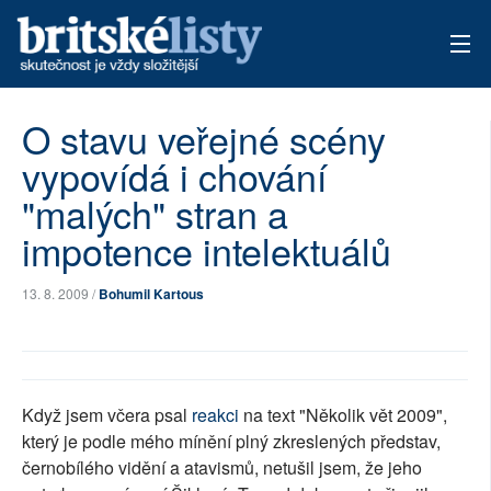
AKTUÁLNÍ VYDÁNÍ
O stavu veřejné scény
vypovídá i chování
ARCHIV
"malých" stran a
TÉMATA
impotence intelektuálů
AUTOŘI
13. 8. 2009 /
Bohumil Kartous
PŘÍSPĚVKY NA PROVOZ
Když jsem včera psal
reakci
na text "Několik vět 2009",
který je podle mého mínění plný zkreslených představ,
černobílého vidění a atavismů, netušil jsem, že jeho