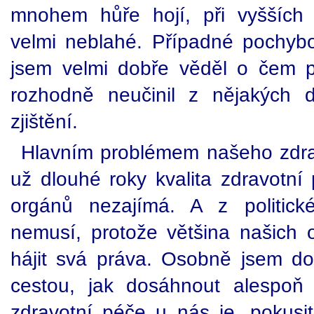
mnohem hůře hojí, při vyšších
velmi neblahé. Případné pochyb
jsem velmi dobře věděl o čem p
rozhodně neučinil z nějakých 
zjištění.
Hlavním problémem našeho zdravo
už dlouhé roky kvalita zdravotní
orgánů nezajímá. A z politick
nemusí, protože většina našich
hájit svá práva. Osobně jsem do
cestou, jak dosáhnout alespoň ob
zdravotní péče u nás je, pokusi