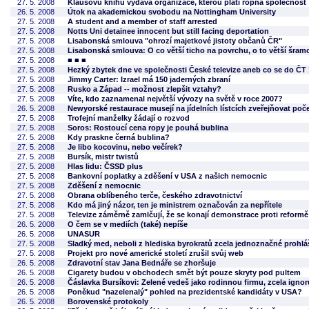
27. 5. 2008
Klausovu knihu vydává organizace, kterou platí ropná společnost
26. 5. 2008
Útok na akademickou svobodu na Nottingham University
27. 5. 2008
A student and a member of staff arrested
27. 5. 2008
Notts Uni detainee innocent but still facing deportation
27. 5. 2008
Lisabonská smlouva "ohrozí majetkové jistoty občanů ČR"
27. 5. 2008
Lisabonská smlouva: O co větší ticho na povrchu, o to větší šram
27. 5. 2008
■ ■ ■
27. 5. 2008
Hezký zbytek dne ve společnosti České televize aneb co se do ČT 
27. 5. 2008
Jimmy Carter: Izrael má 150 jaderných zbraní
27. 5. 2008
Rusko a Západ -- možnost zlepšit vztahy?
27. 5. 2008
Víte, kdo zaznamenal největší vývozy na světě v roce 2007?
26. 5. 2008
Newyorské restaurace musejí na jídelních lístcích zveřejňovat počet
27. 5. 2008
Trofejní manželky žádají o rozvod
27. 5. 2008
Soros: Rostoucí cena ropy je pouhá bublina
27. 5. 2008
Kdy praskne černá bublina?
27. 5. 2008
Je libo kocovinu, nebo večírek?
27. 5. 2008
Bursík, mistr twistů
27. 5. 2008
Hlas lidu: ČSSD plus
27. 5. 2008
Bankovní poplatky a zděšení v USA z našich nemocnic
27. 5. 2008
Zděšení z nemocnic
27. 5. 2008
Obrana oblíbeného terče, českého zdravotnictví
27. 5. 2008
Kdo má jiný názor, ten je ministrem označován za nepřítele
27. 5. 2008
Televize záměrně zamlčují, že se konají demonstrace proti reformě
26. 5. 2008
O čem se v mediích (také) nepíše
26. 5. 2008
UNASUR
27. 5. 2008
Sladký med, neboli z hlediska byrokratů zcela jednoznačné prohlá
27. 5. 2008
Projekt pro nové americké století zrušil svůj web
26. 5. 2008
Zdravotní stav Jana Bednáře se zhoršuje
26. 5. 2008
Cigarety budou v obchodech smět být pouze skryty pod pultem
26. 5. 2008
Čáslavka Bursíkovi: Zelené vedeš jako rodinnou firmu, zcela igno
26. 5. 2008
Poněkud "nazelenalý" pohled na prezidentské kandidáty v USA?
26. 5. 2008
Borovenské protokoly