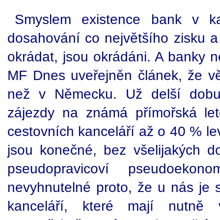
Smyslem existence bank v ka
dosahování co největšího zisku a
okrádat, jsou okrádáni. A banky 
MF Dnes uveřejněn článek, že vět
než v Německu. Už delší dobu
zájezdy na známá přímořská le
cestovních kanceláří až o 40 % le
jsou konečné, bez všelijakých do
pseudopravicoví pseudoekon
nevyhnutelné proto, že u nás je 
kanceláří, které mají nutně v