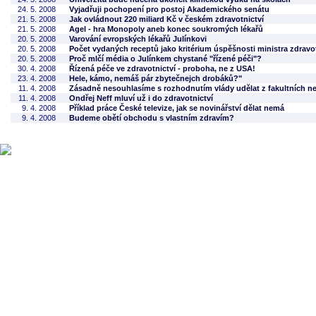
24. 5. 2008
Vyjadřuji pochopení pro postoj Akademického senátu
21. 5. 2008
Jak ovládnout 220 miliard Kč v českém zdravotnictví
21. 5. 2008
Agel - hra Monopoly aneb konec soukromých lékařů
20. 5. 2008
Varování evropských lékařů Julínkovi
20. 5. 2008
Počet vydaných receptů jako kritérium úspěšnosti ministra zdravo
20. 5. 2008
Proč mlčí média o Julínkem chystané "řízené péči"?
30. 4. 2008
Řízená péče ve zdravotnictví - proboha, ne z USA!
23. 4. 2008
Hele, kámo, nemáš pár zbytečnejch drobáků?"
11. 4. 2008
Zásadně nesouhlasíme s rozhodnutím vlády udělat z fakultních n
11. 4. 2008
Ondřej Neff mluví už i do zdravotnictví
9. 4. 2008
Příklad práce České televize, jak se novinářství dělat nemá
9. 4. 2008
Budeme obětí obchodu s vlastním zdravím?