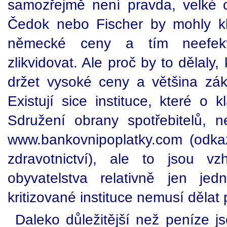
samozřejmě není pravda, velké c
Čedok nebo Fischer by mohly kl
německé ceny a tím neefekti
zlikvidovat. Ale proč by to dělal
držet vysoké ceny a většina záka
Existují sice instituce, které o 
Sdružení obrany spotřebitelů, 
www.bankovnipoplatky.com (odkazu
zdravotnictví), ale to jsou 
obyvatelstva relativně jen jed
kritizované instituce nemusí dělat p
Daleko důležitější než peníze jso