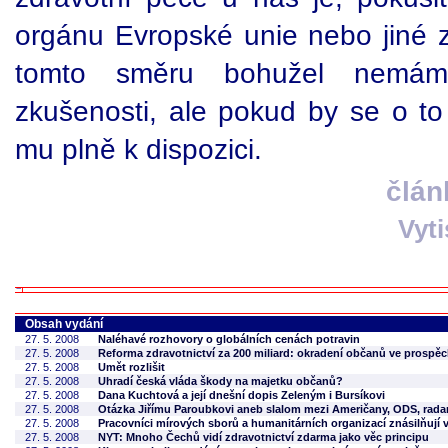
orgánu Evropské unie nebo jiné z
tomto směru bohužel nemám 
zkušenosti, ale pokud by se o to
mu plně k dispozici.
člán
Vyt
Obsah vydání
27. 5. 2008
Naléhavé rozhovory o globálních cenách potravin
27. 5. 2008
Reforma zdravotnictví za 200 miliard: okradení občanů ve prospě
27. 5. 2008
Umět rozlišit
27. 5. 2008
Uhradí česká vláda škody na majetku občanů?
27. 5. 2008
Dana Kuchtová a její dnešní dopis Zeleným i Bursíkovi
27. 5. 2008
Otázka Jiřímu Paroubkovi aneb slalom mezi Američany, ODS, radar
27. 5. 2008
Pracovníci mírových sborů a humanitárních organizací znásilňují v 
27. 5. 2008
NYT: Mnoho Čechů vidí zdravotnictví zdarma jako věc principu