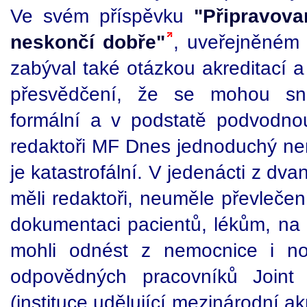
Ve svém příspěvku
"Připravova
neskončí dobře"
, uveřejněném
zabýval také otázkou akreditací a
přesvědčení, že se mohou sn
formální a v podstatě podvodnou 
redaktoři MF Dnes jednoduchý nem
je katastrofální. V jedenácti z dv
měli redaktoři, neuměle převlečení
dokumentaci pacientů, lékům, na 
mohli odnést z nemocnice i no
odpovědných pracovníků Joint 
(instituce udělující mezinárodní a