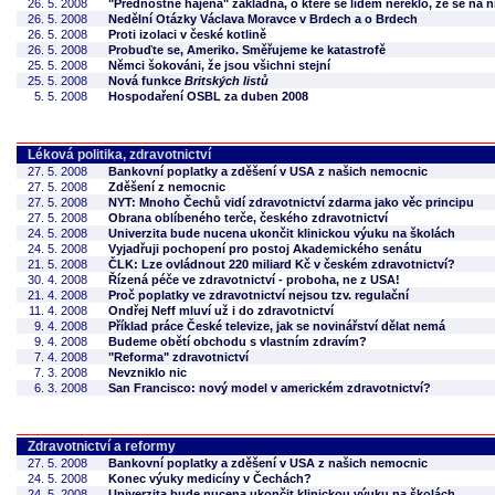
26. 5. 2008
"Přednostně hájená" základna, o které se lidem neřeklo, že se na 
26. 5. 2008
Nedělní Otázky Václava Moravce v Brdech a o Brdech
26. 5. 2008
Proti izolaci v české kotlině
26. 5. 2008
Probuďte se, Ameriko. Směřujeme ke katastrofě
25. 5. 2008
Němci šokováni, že jsou všichni stejní
25. 5. 2008
Nová funkce
Britských listů
5. 5. 2008
Hospodaření OSBL za duben 2008
Léková politika, zdravotnictví
27. 5. 2008
Bankovní poplatky a zděšení v USA z našich nemocnic
27. 5. 2008
Zděšení z nemocnic
27. 5. 2008
NYT: Mnoho Čechů vidí zdravotnictví zdarma jako věc principu
27. 5. 2008
Obrana oblíbeného terče, českého zdravotnictví
24. 5. 2008
Univerzita bude nucena ukončit klinickou výuku na školách
24. 5. 2008
Vyjadřuji pochopení pro postoj Akademického senátu
21. 5. 2008
ČLK: Lze ovládnout 220 miliard Kč v českém zdravotnictví?
30. 4. 2008
Řízená péče ve zdravotnictví - proboha, ne z USA!
21. 4. 2008
Proč poplatky ve zdravotnictví nejsou tzv. regulační
11. 4. 2008
Ondřej Neff mluví už i do zdravotnictví
9. 4. 2008
Příklad práce České televize, jak se novinářství dělat nemá
9. 4. 2008
Budeme obětí obchodu s vlastním zdravím?
7. 4. 2008
"Reforma" zdravotnictví
7. 3. 2008
Nevzniklo nic
6. 3. 2008
San Francisco: nový model v americkém zdravotnictví?
Zdravotnictví a reformy
27. 5. 2008
Bankovní poplatky a zděšení v USA z našich nemocnic
24. 5. 2008
Konec výuky medicíny v Čechách?
24. 5. 2008
Univerzita bude nucena ukončit klinickou výuku na školách