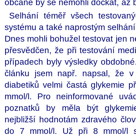
občané by se nemohli dočkat, až
Selhání téměř všech testovan
systému a také naprostým selhání
Dnes mohli bohužel testovat jen 
přesvědčen, že při testování med
případech byly výsledky obdobn
článku jsem např. napsal, že v
diabetiků velmi častá glykemie p
mmol/l. Pro neinformované uvá
poznatků by měla být glykemi
nejbližší hodnotám zdravého člov
do 7 mmol/l. Už při 8 mmol/l s