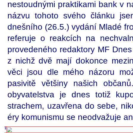
nestoudnými praktikami bank v na
názvu tohoto svého článku jsem 
dnešního (26.5.) vydání Mladé fr
referuje o reakcích na nechval
provedeného redaktory MF Dnes 
z nichž dvě mají dokonce meziná
věci jsou dle mého názoru mo
pasivitě většiny našich občanů
obyvatelstva je dnes totiž kup
strachem, uzavřena do sebe, nik
éry komunismu se neodvažuje ani