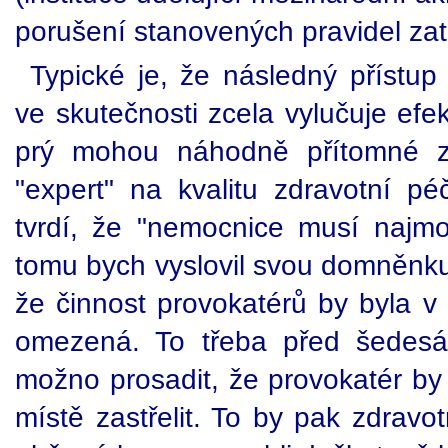
porušení stanovených pravidel zat
Typické je, že následný přístu
ve skutečnosti zcela vylučuje efe
prý mohou náhodně přítomné zd
"expert" na kvalitu zdravotní 
tvrdí, že "nemocnice musí najmou
tomu bych vyslovil svou domněnku,
že činnost provokatérů by byla v
omezená. To třeba před šedesáti
možno prosadit, že provokatér by
místě zastřelit. To by pak zdravo