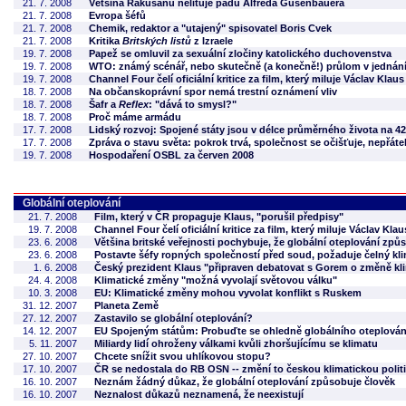
21. 7. 2008
Většina Rakušanů nelituje pádu Alfreda Gusenbauera
21. 7. 2008
Evropa šéfů
21. 7. 2008
Chemik, redaktor a "utajený" spisovatel Boris Cvek
21. 7. 2008
Kritika
Britských listů
z Izraele
19. 7. 2008
Papež se omluvil za sexuální zločiny katolického duchovenstva
19. 7. 2008
WTO: známý scénář, nebo skutečně (a konečně!) průlom v jednán
19. 7. 2008
Channel Four čelí oficiální kritice za film, který miluje Václav Klaus
18. 7. 2008
Na občanskoprávní spor nemá trestní oznámení vliv
18. 7. 2008
Šafr a
Reflex
: "dává to smysl?"
18. 7. 2008
Proč máme armádu
17. 7. 2008
Lidský rozvoj: Spojené státy jsou v délce průměrného života na 42
17. 7. 2008
Zpráva o stavu světa: pokrok trvá, společnost se očišťuje, nepřátel
19. 7. 2008
Hospodaření OSBL za červen 2008
Globální oteplování
21. 7. 2008
Film, který v ČR propaguje Klaus, "porušil předpisy"
19. 7. 2008
Channel Four čelí oficiální kritice za film, který miluje Václav Klau
23. 6. 2008
Většina britské veřejnosti pochybuje, že globální oteplování způ
23. 6. 2008
Postavte šéfy ropných společností před soud, požaduje čelný kl
1. 6. 2008
Český prezident Klaus "připraven debatovat s Gorem o změně kl
24. 4. 2008
Klimatické změny "možná vyvolají světovou válku"
10. 3. 2008
EU: Klimatické změny mohou vyvolat konflikt s Ruskem
31. 12. 2007
Planeta Země
27. 12. 2007
Zastavilo se globální oteplování?
14. 12. 2007
EU Spojeným státům: Probuďte se ohledně globálního oteplován
5. 11. 2007
Miliardy lidí ohroženy válkami kvůli zhoršujícímu se klimatu
27. 10. 2007
Chcete snížit svou uhlíkovou stopu?
17. 10. 2007
ČR se nedostala do RB OSN -- změní to českou klimatickou polit
16. 10. 2007
Neznám žádný důkaz, že globální oteplování způsobuje člověk
16. 10. 2007
Neznalost důkazů neznamená, že neexistují