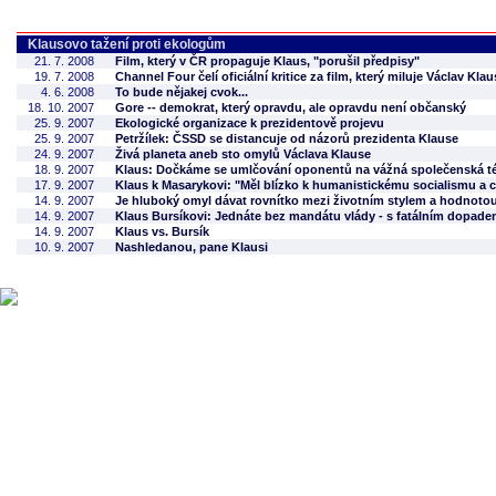
Klausovo tažení proti ekologům
21. 7. 2008
Film, který v ČR propaguje Klaus, "porušil předpisy"
19. 7. 2008
Channel Four čelí oficiální kritice za film, který miluje Václav Klau
4. 6. 2008
To bude nějakej cvok...
18. 10. 2007
Gore -- demokrat, který opravdu, ale opravdu není občanský
25. 9. 2007
Ekologické organizace k prezidentově projevu
25. 9. 2007
Petržílek: ČSSD se distancuje od názorů prezidenta Klause
24. 9. 2007
Živá planeta aneb sto omylů Václava Klause
18. 9. 2007
Klaus: Dočkáme se umlčování oponentů na vážná společenská 
17. 9. 2007
Klaus k Masarykovi: "Měl blízko k humanistickému socialismu a 
14. 9. 2007
Je hluboký omyl dávat rovnítko mezi životním stylem a hodnot
14. 9. 2007
Klaus Bursíkovi: Jednáte bez mandátu vlády - s fatálním dopad
14. 9. 2007
Klaus vs. Bursík
10. 9. 2007
Nashledanou, pane Klausi