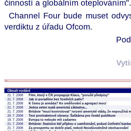
činností a globálním oteplováním"
Channel Four bude muset odvysíl
verdiktu z úřadu Ofcom.
Pod
Vyt
Obsah vydání
21. 7. 2008
Film, který v ČR propaguje Klaus, "porušil předpisy"
21. 7. 2008
Jak si poradíme bez fosilních paliv?
21. 7. 2008
K čemu je armáda? Ke směňování a agregaci moci
21. 7. 2008
Jedna velmi malá americká základna...
21. 7. 2008
Británie "musí kontrolovat" tvrzení americké vlády, že nepoužívá 
20. 7. 2008
Test protiraketové obrany: Šaškárna pro české publikum
19. 7. 2008
Evropa to nebude mít zadarmo
21. 7. 2008
Británie: Statisíce lidí přijdou o zaměstnání, pokud ústřední bank
21. 7. 2008
Za prosperitu se dobře platí, neboli Neodůvodněné obohacování