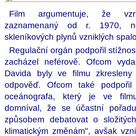
Film argumentuje, že vzrů
zaznamenaný od r. 1970, n
skleníkových plynů vzniklých spalo
Regulační orgán podpořil stížnost
zacházel neférově. Ofcom vydal
Davida byly ve filmu zkreslen
odpověď. Ofcom také podpořil 
oceánografa, který je ve film
domníval, že se účastní pořad
způsobem debatovat o složitýc
klimatickým změnám", avšak vznik