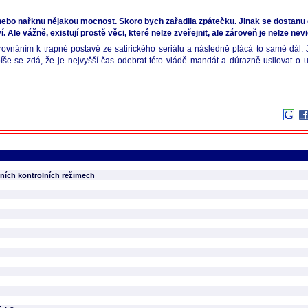
ebo nařknu nějakou mocnost. Skoro bych zařadila zpátečku. Jinak se dostanu d
. Ale vážně, existují prostě věci, které nelze zveřejnit, ale zároveň je nelze nevi
rovnáním k trapné postavě ze satirického seriálu a následně plácá to samé dál. J
še se zdá, že je nejvyšší čas odebrat této vládě mandát a důrazně usilovat o
ních kontrolních režimech