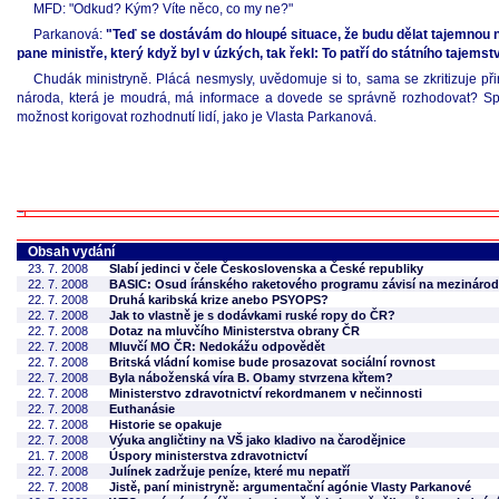
MFD: "Odkud? Kým? Víte něco, co my ne?"
Parkanová:
"Teď se dostávám do hloupé situace, že budu dělat tajemnou n
pane ministře, který když byl v úzkých, tak řekl: To patří do státního tajemství
Chudák ministryně. Plácá nesmysly, uvědomuje si to, sama se zkritizuje při
národa, která je moudrá, má informace a dovede se správně rozhodovat? Spí
možnost korigovat rozhodnutí lidí, jako je Vlasta Parkanová.
Obsah vydání
23. 7. 2008
Slabí jedinci v čele Československa a České republiky
22. 7. 2008
BASIC: Osud íránského raketového programu závisí na mezinárod
22. 7. 2008
Druhá karibská krize anebo PSYOPS?
22. 7. 2008
Jak to vlastně je s dodávkami ruské ropy do ČR?
22. 7. 2008
Dotaz na mluvčího Ministerstva obrany ČR
22. 7. 2008
Mluvčí MO ČR: Nedokážu odpovědět
22. 7. 2008
Britská vládní komise bude prosazovat sociální rovnost
22. 7. 2008
Byla náboženská víra B. Obamy stvrzena křtem?
22. 7. 2008
Ministerstvo zdravotnictví rekordmanem v nečinnosti
22. 7. 2008
Euthanásie
22. 7. 2008
Historie se opakuje
22. 7. 2008
Výuka angličtiny na VŠ jako kladivo na čarodějnice
21. 7. 2008
Úspory ministerstva zdravotnictví
22. 7. 2008
Julínek zadržuje peníze, které mu nepatří
22. 7. 2008
Jistě, paní ministryně: argumentační agónie Vlasty Parkanové