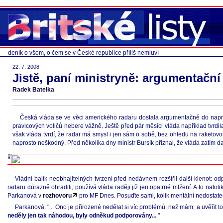
deník o všem, o čem se v České republice příliš nemluví
22. 7. 2008
Jistě, paní ministryně: argumentačn
Radek Batelka
Česká vláda se ve věci amerického radaru dostala argumentačně do naprosto
pravicových voličů nebere vážně. Ještě před pár měsíci vláda například tvrdi
však vláda tvrdí, že radar má smysl i jen sám o sobě, bez ohledu na raketovou
naprosto neškodný. Před několika dny ministr Bursík přiznal, že vláda zatím 
Vládní balík neobhajitelných tvrzení před nedávnem rozšířil další klenot: o
radaru důrazně ohradili, používá vláda raději již jen opatrné mlžení. A to nato
Parkanová v
rozhovoru
pro MF Dnes. Posuďte sami, kolik mentální nedostatečn
Parkanová: "... Ono je přirozené nedělat si víc problémů, než mám, a uvěřit t
neděly jen tak náhodou, byly odněkud podporovány...
"