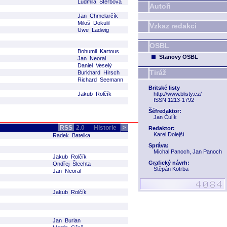
Ludmila Štěrbová
Autoři
Jan Chmelarčík
Miloš Dokulil
Vzkaz redakci
Uwe Ladwig
OSBL
Bohumil Kartous
Stanovy OSBL
Jan Neoral
Daniel Veselý
Tiráž
Burkhard Hirsch
Richard Seemann
Britské listy
Jakub Rolčík
http://www.blisty.cz/
ISSN 1213-1792
Šéfredaktor:
Jan Čulík
RSS
2.0
Historie
>
Redaktor:
Karel Dolejší
Radek Batelka
Správa:
Michal Panoch, Jan Panoch
Jakub Rolčík
Grafický návrh:
Ondřej Šlechta
Štěpán Kotrba
Jan Neoral
Jakub Rolčík
Jan Burian