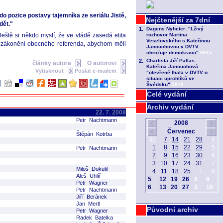
o pozice postavy tajemníka ze seriálu Jistě,
dět."
eště si někdo myslí, že ve vládě zasedá elita
 uzákonění obecného referenda, abychom měli
články autora
O autorovi
Vytisknout
Poslat e-mailem
Celé vydání
Archiv vydání
22. 7. 2008
Petr Nachtmann
Štěpán Kotrba
Petr Nachtmann
Miloš Dokulil
Aleš Uhlíř
Petr Wagner
Petr Nachtmann
Jiří Beránek
Jan Mertl
Původní archiv
Petr Wagner
Radek Batelka