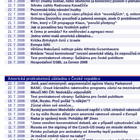
19. 7. 2008
WTO: známý scénář, nebo skutečně (a konečně!) průlom v jednán
22. 7. 2008
Srbsko zatklo Radovana Karadžiče
22. 7. 2008
Pozemská bída národní hudby
22. 7. 2008
Není to báječné, že mezi námi přibývá těch "movitějších", tj. milio
22. 7. 2008
Ochrana životního prostředí a jaderná energie, aneb O probléme
21. 7. 2008
Film, který v ČR propaguje Klaus, "porušil předpisy"
21. 7. 2008
Jak si poradíme bez fosilních paliv?
21. 7. 2008
K čemu je armáda? Ke směňování a agregaci moci
21. 7. 2008
Jedna velmi malá americká základna...
21. 7. 2008
Kritika
Britských listů
z Izraele
21. 7. 2008
Evropa šéfů
21. 7. 2008
Většina Rakušanů nelituje pádu Alfreda Gusenbauera
21. 7. 2008
Británie "musí kontrolovat" tvrzení americké vlády, že nepoužívá 
20. 7. 2008
Test protiraketové obrany: Šaškárna pro české publikum
19. 7. 2008
Hospodaření OSBL za červen 2008
Americká protiraketová základna v České republice
22. 7. 2008
Jistě, paní ministryně: argumentační agónie Vlasty Parkanové
22. 7. 2008
BASIC: Osud íránského raketového programu závisí na mezinárod
22. 7. 2008
Mluvčí MO ČR: Nedokážu odpovědět
20. 7. 2008
Test protiraketové obrany: Šaškárna pro české publikum
18. 7. 2008
USA, Rusko. Proč pořád "s někým"?
18. 7. 2008
Zůstal věren své smečce...
16. 7. 2008
Ruský prezident Medvěděv obnovil napětí s USA ohledně raketov
15. 7. 2008
Co by mělo Rusko dělat proti americké raketové obraně v Evropě
11. 7. 2008
Radar je správný krok: Pohádky
MF Dnes
11. 7. 2008
"Jsme otevřeni konstruktivní debatě, ale v případě vybudování zá
11. 7. 2008
Russia on the signing of the Czech-US treaty on missile defence
11. 7. 2008
Polsko požaduje pro antirakety od Ameriky lepší podmínky
10. 7. 2008
Je možné změnit názor na radar?