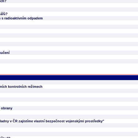
ích?
nářů?
ch s radioaktivním odpadem
mučení
ních kontrolních režimech
é obrany
kladny v ČR zajistíme vlastní bezpečnost vojenskými prostředky"