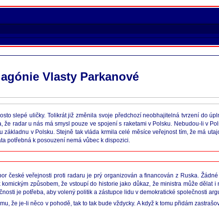
í agónie Vlasty Parkanové
 slepé uličky. Tolikrát již změnila svoje předchozí neobhajitelná tvrzení do úpln
la, že radar u nás má smysl pouze ve spojení s raketami v Polsku. Nebudou-li v Po
 základnu v Polsku. Stejně tak vláda krmila celé měsíce veřejnost tím, že má utajo
data potřebná k posouzení nemá vůbec k dispozici.
dpor české veřejnosti proti radaru je prý organizován a financován z Ruska. Žádné
lik komickým způsobem, že vstoupí do historie jako důkaz, že ministra může dělat 
osti je potřeba, aby volený politik a zástupce lidu v demokratické společnosti arg
omu, že je-li něco v pohodě, tak to tak bude vždycky. A když k tomu přidám zastrašo