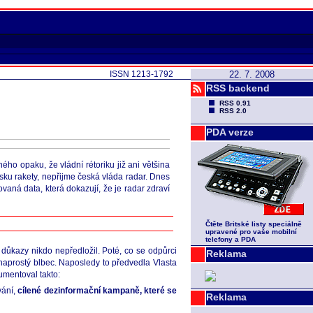
ISSN 1213-1792
22. 7. 2008
RSS backend
RSS 0.91
RSS 2.0
PDA verze
ého opaku, že vládní rétoriku již ani většina
lsku rakety, nepřijme česká vláda radar. Dnes
vaná data, která dokazují, že je radar zdraví
Čtěte Britské listy speciálně
upravené pro vaše mobilní
telefony a PDA
 důkazy nikdo nepředložil. Poté, co se odpůrci
Reklama
i naprostý blbec. Naposledy to předvedla Vlasta
umentoval takto:
vání,
cílené dezinformační kampaně, které se
Reklama