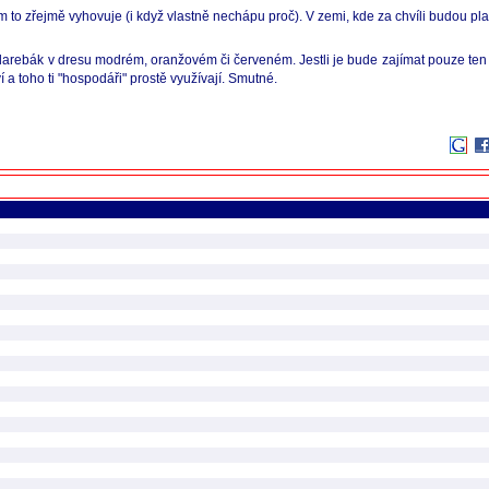
to zřejmě vyhovuje (i když vlastně nechápu proč). V zemi, kde za chvíli budou plat
 darebák v dresu modrém, oranžovém či červeném. Jestli je bude zajímat pouze ten f
í a toho ti "hospodáři" prostě využívají. Smutné.