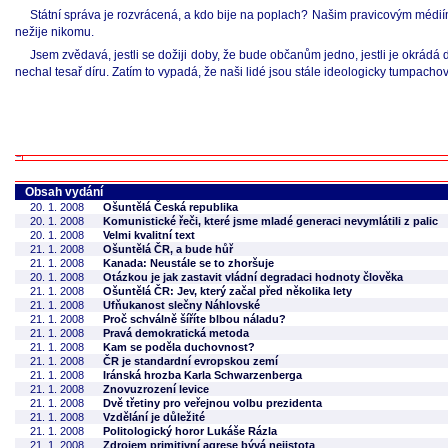
Státní správa je rozvrácená, a kdo bije na poplach? Našim pravicovým médiím 
nežije nikomu.
Jsem zvědavá, jestli se dožiji doby, že bude občanům jedno, jestli je okrádá
nechal tesař díru. Zatím to vypadá, že naši lidé jsou stále ideologicky tumpachov
Obsah vydání
20. 1. 2008
Ošuntělá Česká republika
20. 1. 2008
Komunistické řeči, které jsme mladé generaci nevymlátili z palic
20. 1. 2008
Velmi kvalitní text
21. 1. 2008
Ošuntělá ČR, a bude hůř
21. 1. 2008
Kanada: Neustále se to zhoršuje
20. 1. 2008
Otázkou je jak zastavit vládní degradaci hodnoty člověka
21. 1. 2008
Ošuntělá ČR: Jev, který začal před několika lety
21. 1. 2008
Ufňukanost slečny Náhlovské
21. 1. 2008
Proč schválně šíříte blbou náladu?
21. 1. 2008
Pravá demokratická metoda
21. 1. 2008
Kam se poděla duchovnost?
21. 1. 2008
ČR je standardní evropskou zemí
21. 1. 2008
Iránská hrozba Karla Schwarzenberga
21. 1. 2008
Znovuzrození levice
21. 1. 2008
Dvě třetiny pro veřejnou volbu prezidenta
21. 1. 2008
Vzdělání je důležité
21. 1. 2008
Politologický horor Lukáše Rázla
21. 1. 2008
Zdrojem primitivní agrese bývá nejistota