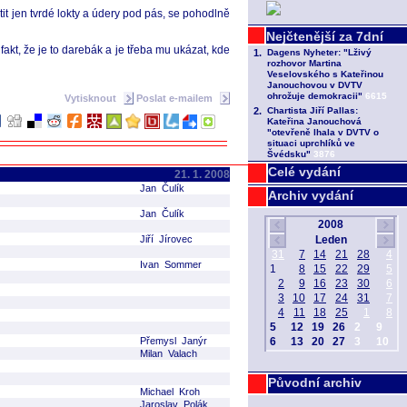
it jen tvrdé lokty a údery pod pás, se pohodlně
akt, že je to darebák a je třeba mu ukázat, kde
Vytisknout
Poslat e-mailem
Celé vydání
21. 1. 2008
Jan Čulík
Archiv vydání
Jan Čulík
Jiří Jírovec
Ivan Sommer
Přemysl Janýr
Milan Valach
Původní archiv
Michael Kroh
Jaroslav Polák