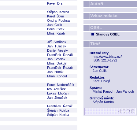
Autoři
Pavel Drs
Štěpán Kotrba
Vzkaz redakci
Karel Šolín
Ondra Fuchsa
Jan Čulík
OSBL
Boris Cvek
Miloš Kaláb
Stanovy OSBL
Jiří Šimůnek
Tiráž
Jan Tuláček
Daniel Veselý
Britské listy
František Řezáč
http://www.blisty.cz/
Jan Smolák
ISSN 1213-1792
Miloš Dokulil
Šéfredaktor:
František Řezáč
Jan Čulík
Jan Hlinák
Milan Kohout
Redaktor:
Karel Dolejší
Peter Nedoroščík
Správa:
Ivo Antušek
Michal Panoch, Jan Panoch
Lukáš Lhoťan
Jan Jiroušek
Grafický návrh:
Štěpán Kotrba
František Řezáč
Štěpán Kotrba
Štěpán Kotrba