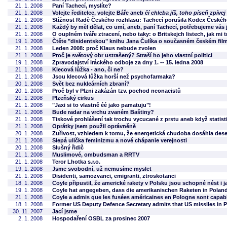
21. 1. 2008
Paní Tachecí, myslíte?
21. 1. 2008
Volejte ředitelce, volejte Báře aneb
čí chleba jíš, toho píseň zpívej
21. 1. 2008
Stížnost Radě Českého rozhlasu: Tachecí porušila Kodex Českého
21. 1. 2008
Každý by měl dělat, co umí, aneb, paní Tachecí, potřebujeme vás j
21. 1. 2008
O ouplném tváře ztracení, nebo taky: o Britskejch listech, jak mi t
19. 1. 2008
Čtěte "disidentskou" knihu Jana Čulíka o současném českém fil
21. 1. 2008
Leden 2008: proč Klaus nebude zvolen
21. 1. 2008
Proč je světový obr ustrašený? Straší ho jeho vlastní politici
19. 1. 2008
Zpravodajství iráckého odboje za dny 1. -- 15. ledna 2008
21. 1. 2008
Klecová lůžka - ano, či ne?
21. 1. 2008
Jsou klecová lůžka horší než psychofarmaka?
20. 1. 2008
Svět bez nukleárních zbraní?
20. 1. 2008
Proč byl v Plzni zakázán tzv. pochod neonacistů
21. 1. 2008
Plzeňský cirkus
21. 1. 2008
"Jaxi si to vlastně éé jako pamatuju"!
21. 1. 2008
Bude radar na vrchu zvaném Baštiny?
21. 1. 2008
Tiskové prohlášení tak trochu vycucané z prstu aneb když statistik
21. 1. 2008
Oprátky jsem použil oprávněně
20. 1. 2008
Zuřivost, vzhledem k tomu, že energetická chudoba dosáhla dese
21. 1. 2008
Slepá ulička feminizmu a nové chápanie verejnosti
20. 1. 2008
Slušný řidič
21. 1. 2008
Muslimové, ombudsman a RRTV
21. 1. 2008
Teror Lhotka s.r.o.
19. 1. 2008
Jsme svobodní, už nemusíme myslet
21. 1. 2008
Disidenti, samozvanci, emigranti, ztroskotanci
18. 1. 2008
Coyle připustil, že americké rakety v Polsku jsou schopné nést i j
19. 1. 2008
Coyle hat angegeben, dass die amerikanischen Raketen in Pola
21. 1. 2008
Coyle a admis que les fusées américaines en Pologne sont capable
18. 1. 2008
Former US Deputy Defence Secretary admits that US missiles in P
30. 11. 2007
Jací jsme
2. 1. 2008
Hospodaření OSBL za prosinec 2007