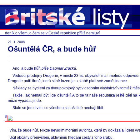
deník o všem, o čem se v České republice příliš nemluví
21. 1. 2008
Ošuntělá ČR, a bude hůř
Ano, a bude hůř,
píše Dagmar Zrucká.
Vedoucí prodejny Drogerie, v městě 23 tis. obyvatel, má hmotnou odpovědn
Drogerie patří firmě, která silně inzeruje a slabě platí své zaměstnance.
Náklady za bydlení za dvoupokojový byt v osobním vlastnictví v tomtéž měst
Takže, jak nemají být lidé ošuntělí. A to se ta naše republika ještě dělí na 
může vypadat jinde.
Stále se jen divím, co všechno si naši lidé nechají líbit.
Vím, že bude hůř. Nikde nevidím morální autoritu, která by dokázala lidem vysvě
Učit občany přemýšlení, aktivnímu hledání cesty z toho srabu.