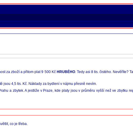
ost za zboží a přitom plat 9 500 Kč
HRUBÉHO
. Tedy asi 8 tis. čistého. Nevěříte? 
ě jsou 4,5 tis. Kč. Náklady za bydlení v nájmu přesně nevím.
Prahu a zbytek. A jestliže v Praze, kde platy jsou v průměru vyšší než ve zbytku repu
tlit, co je třeba.