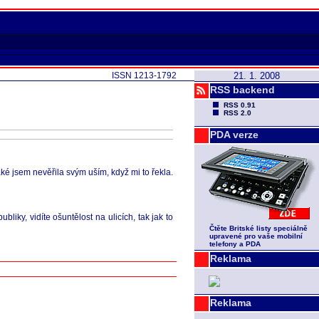
ISSN 1213-1792
21. 1. 2008
RSS backend
RSS 0.91
RSS 2.0
PDA verze
Také jsem nevěřila svým uším, když mi to řekla.
bliky, vidíte ošuntělost na ulicích, tak jak to
Čtěte Britské listy speciálně
upravené pro vaše mobilní
telefony a PDA
Reklama
Reklama