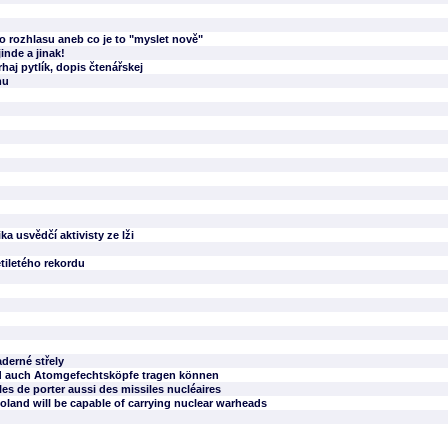
 rozhlasu aneb co je to "myslet nově"
inde a jinak!
rhaj pytlík, dopis čtenářskej
mu
a usvědčí aktivisty ze lži
tiletého rekordu
aderné střely
nd auch Atomgefechtsköpfe tragen können
s de porter aussi des missiles nucléaires
oland will be capable of carrying nuclear warheads