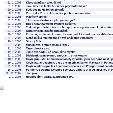
21. 1. 2008
Klecová lůžka - ano, či ne?
21. 1. 2008
Jsou klecová lůžka horší než psychofarmaka?
20. 1. 2008
Svět bez nukleárních zbraní?
20. 1. 2008
Proč byl v Plzni zakázán tzv. pochod neonacistů
21. 1. 2008
Plzeňský cirkus
21. 1. 2008
"Jaxi si to vlastně éé jako pamatuju"!
21. 1. 2008
Bude radar na vrchu zvaném Baštiny?
21. 1. 2008
Tiskové prohlášení tak trochu vycucané z prstu aneb když statistik
21. 1. 2008
Oprátky jsem použil oprávněně
20. 1. 2008
Zuřivost, vzhledem k tomu, že energetická chudoba dosáhla dese
21. 1. 2008
Slepá ulička feminizmu a nové chápanie verejnosti
20. 1. 2008
Slušný řidič
21. 1. 2008
Muslimové, ombudsman a RRTV
21. 1. 2008
Teror Lhotka s.r.o.
19. 1. 2008
Jsme svobodní, už nemusíme myslet
21. 1. 2008
Disidenti, samozvanci, emigranti, ztroskotanci
18. 1. 2008
Coyle připustil, že americké rakety v Polsku jsou schopné nést i j
19. 1. 2008
Coyle hat angegeben, dass die amerikanischen Raketen in Pola
21. 1. 2008
Coyle a admis que les fusées américaines en Pologne sont capable
18. 1. 2008
Former US Deputy Defence Secretary admits that US missiles in P
30. 11. 2007
Jací jsme
2. 1. 2008
Hospodaření OSBL za prosinec 2007