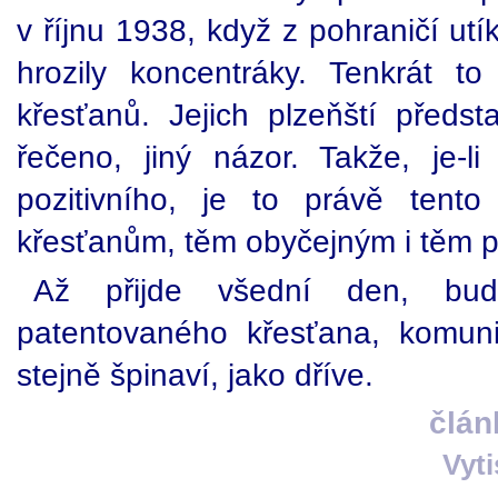
v říjnu 1938, když z pohraničí utík
hrozily koncentráky. Tenkrát t
křesťanů. Jejich plzeňští předsta
řečeno, jiný názor. Takže, je-l
pozitivního, je to právě tento
křesťanům, těm obyčejným i těm p
Až přijde všední den, bu
patentovaného křesťana, komuni
stejně špinaví, jako dříve.
člán
Vyt