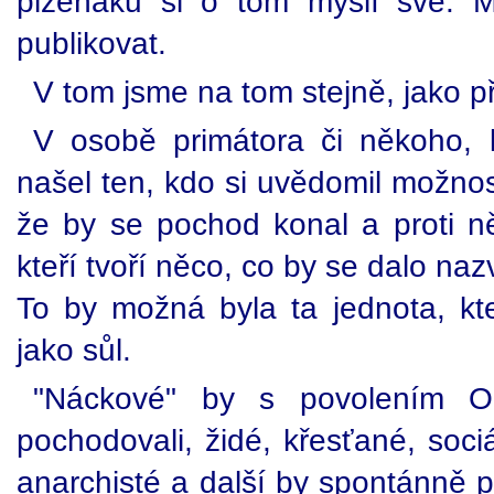
plzeňáků si o tom myslí své. M
publikovat.
V tom jsme na tom stejně, jako 
V osobě primátora či někoho, 
našel ten, kdo si uvědomil možno
že by se pochod konal a proti něm
kteří tvoří něco, co by se dalo na
To by možná byla ta jednota, kt
jako sůl.
"Náckové" by s povolením O
pochodovali, židé, křesťané, soci
anarchisté a další by spontánně pr