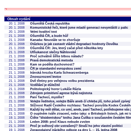
Obsah vydání
20. 1. 2008
Ošuntělá Česká republika
20. 1. 2008
Komunistické řeči, které jsme mladé generaci nevymlátili z palic
20. 1. 2008
Velmi kvalitní text
21. 1. 2008
Ošuntělá ČR, a bude hůř
21. 1. 2008
Kanada: Neustále se to zhoršuje
20. 1. 2008
Otázkou je jak zastavit vládní degradaci hodnoty člověka
21. 1. 2008
Ošuntělá ČR: Jev, který začal před několika lety
21. 1. 2008
Ufňukanost slečny Náhlovské
21. 1. 2008
Proč schválně šíříte blbou náladu?
21. 1. 2008
Pravá demokratická metoda
21. 1. 2008
Kam se poděla duchovnost?
21. 1. 2008
ČR je standardní evropskou zemí
21. 1. 2008
Iránská hrozba Karla Schwarzenberga
21. 1. 2008
Znovuzrození levice
21. 1. 2008
Dvě třetiny pro veřejnou volbu prezidenta
21. 1. 2008
Vzdělání je důležité
21. 1. 2008
Politologický horor Lukáše Rázla
21. 1. 2008
Zdrojem primitivní agrese bývá nejistota
21. 1. 2008
Paní Tachecí, myslíte?
21. 1. 2008
Volejte ředitelce, volejte Báře aneb
čí chleba jíš, toho píseň zpívej
21. 1. 2008
Stížnost Radě Českého rozhlasu: Tachecí porušila Kodex Českého
21. 1. 2008
Každý by měl dělat, co umí, aneb, paní Tachecí, potřebujeme vás j
21. 1. 2008
O ouplném tváře ztracení, nebo taky: o Britskejch listech, jak mi t
19. 1. 2008
Čtěte "disidentskou" knihu Jana Čulíka o současném českém fil
21. 1. 2008
Leden 2008: proč Klaus nebude zvolen
21. 1. 2008
Proč je světový obr ustrašený? Straší ho jeho vlastní politici
19. 1. 2008
Zpravodajství iráckého odboje za dny 1. -- 15. ledna 2008