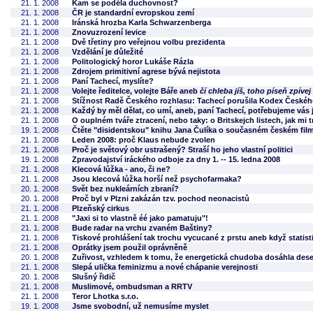
21. 1. 2008
Kam se poděla duchovnost?
21. 1. 2008
ČR je standardní evropskou zemí
21. 1. 2008
Iránská hrozba Karla Schwarzenberga
21. 1. 2008
Znovuzrození levice
21. 1. 2008
Dvě třetiny pro veřejnou volbu prezidenta
21. 1. 2008
Vzdělání je důležité
21. 1. 2008
Politologický horor Lukáše Rázla
21. 1. 2008
Zdrojem primitivní agrese bývá nejistota
21. 1. 2008
Paní Tachecí, myslíte?
21. 1. 2008
Volejte ředitelce, volejte Báře aneb
čí chleba jíš, toho píseň zpívej
21. 1. 2008
Stížnost Radě Českého rozhlasu: Tachecí porušila Kodex Českého
21. 1. 2008
Každý by měl dělat, co umí, aneb, paní Tachecí, potřebujeme vás j
21. 1. 2008
O ouplném tváře ztracení, nebo taky: o Britskejch listech, jak mi t
19. 1. 2008
Čtěte "disidentskou" knihu Jana Čulíka o současném českém fil
21. 1. 2008
Leden 2008: proč Klaus nebude zvolen
21. 1. 2008
Proč je světový obr ustrašený? Straší ho jeho vlastní politici
19. 1. 2008
Zpravodajství iráckého odboje za dny 1. -- 15. ledna 2008
21. 1. 2008
Klecová lůžka - ano, či ne?
21. 1. 2008
Jsou klecová lůžka horší než psychofarmaka?
20. 1. 2008
Svět bez nukleárních zbraní?
20. 1. 2008
Proč byl v Plzni zakázán tzv. pochod neonacistů
21. 1. 2008
Plzeňský cirkus
21. 1. 2008
"Jaxi si to vlastně éé jako pamatuju"!
21. 1. 2008
Bude radar na vrchu zvaném Baštiny?
21. 1. 2008
Tiskové prohlášení tak trochu vycucané z prstu aneb když statistik
21. 1. 2008
Oprátky jsem použil oprávněně
20. 1. 2008
Zuřivost, vzhledem k tomu, že energetická chudoba dosáhla dese
21. 1. 2008
Slepá ulička feminizmu a nové chápanie verejnosti
20. 1. 2008
Slušný řidič
21. 1. 2008
Muslimové, ombudsman a RRTV
21. 1. 2008
Teror Lhotka s.r.o.
19. 1. 2008
Jsme svobodní, už nemusíme myslet