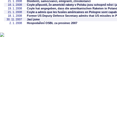
21. 1. 2008
Disidenti, samozvanci, emigranti, ztroskotanci
18. 1. 2008
Coyle připustil, že americké rakety v Polsku jsou schopné nést i j
19. 1. 2008
Coyle hat angegeben, dass die amerikanischen Raketen in Pola
21. 1. 2008
Coyle a admis que les fusées américaines en Pologne sont capable
18. 1. 2008
Former US Deputy Defence Secretary admits that US missiles in P
30. 11. 2007
Jací jsme
2. 1. 2008
Hospodaření OSBL za prosinec 2007