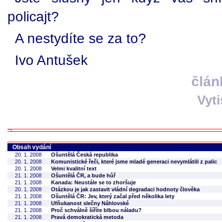
policajt?
A nestydíte se za to?
Ivo Antušek
člán
Vyt
Obsah vydání
20. 1. 2008
Ošuntělá Česká republika
20. 1. 2008
Komunistické řeči, které jsme mladé generaci nevymlátili z palic
20. 1. 2008
Velmi kvalitní text
21. 1. 2008
Ošuntělá ČR, a bude hůř
21. 1. 2008
Kanada: Neustále se to zhoršuje
20. 1. 2008
Otázkou je jak zastavit vládní degradaci hodnoty člověka
21. 1. 2008
Ošuntělá ČR: Jev, který začal před několika lety
21. 1. 2008
Ufňukanost slečny Náhlovské
21. 1. 2008
Proč schválně šíříte blbou náladu?
21. 1. 2008
Pravá demokratická metoda