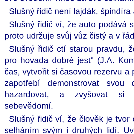
Slušný řidič není lajdák, špindí
Slušný řidič ví, že auto podává s
proto udržuje svůj vůz čistý a v ř
Slušný řidič ctí starou pravdu, ž
pro hovada dobré jest" (J.A. Kom
čas, vytvořit si časovou rezervu a
zapotřebí demonstrovat svou dů
hazardovat, a zvyšovat si 
sebevědomí.
Slušný řidič ví, že člověk je tv
selháním svým i druhých lidí. U