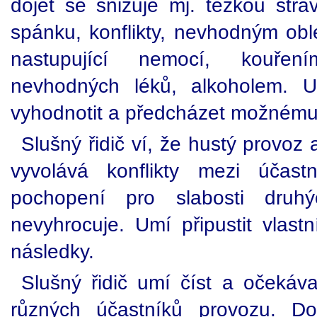
dojet se snižuje mj. těžkou str
spánku, konflikty, nevhodným obl
nastupující nemocí, kouřen
nevhodných léků, alkoholem. 
vyhodnotit a předcházet možnému 
Slušný řidič ví, že hustý provoz 
vyvolává konflikty mezi účast
pochopení pro slabosti druhýc
nevyhrocuje. Umí připustit vlast
následky.
Slušný řidič umí číst a očeká
různých účastníků provozu. D