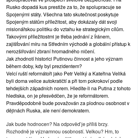
Rusko dopadá kus prestiže za to, že spolupracuje se
Spojenými státy. Všechna tato skutečnost poskytuje
Spojeným státům příležitost, aby dokázaly dát svoji
misionářskou politiku do vztahu ke strategickým cílům.
Takovými příležitostmi je třeba jednání z Íránem,
zajišťování míru na Středním východě a globální přístup k
nerozšiřování zbraní hromadného ničení.
Jak zhodnotí historici Putinovu činnost a jeho význam
během doby, kdy byl prezidentem?
Velcí ruští reformátoři jako Petr Veliký a Kateřina Veliká
byli doma velice autokratičtí a při tom pokrokoví podle
tehdejších západních norem. Hledíte-li na Putina z tohoto
hlediska, on je přesvědčen, že je reformátorem.
Pravděpodobně bude považován za plodnou osobnost v
dějinách Ruska, ale není demokratem.
Jak bude hodnocen? Na odpověď je příliš brzy.
Rozhodně je významnou osobností. Velkou? Hm, to