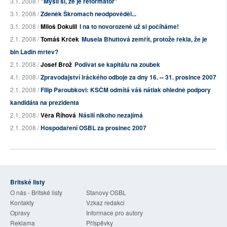
3.1. 2008 /
"Myslí si, že je reformátor"
3.1. 2008 /
Zdeněk Škromach neodpověděl...
3.1. 2008 /
Miloš Dokulil
I na to novorozeně už si počíháme!
2.1. 2008 /
Tomáš Krček
Musela Bhuttová zemřít, protože řekla, že je
bin Ladin mrtev?
2.1. 2008 /
Josef Brož
Podívat se kapitálu na zoubek
4.1. 2008 /
Zpravodajství iráckého odboje za dny 16. -- 31. prosince 2007
2.1. 2008 /
Filip Paroubkovi: KSČM odmítá váš nátlak ohledně podpory
kandidáta na prezidenta
2.1. 2008 /
Věra Říhová
Násilí nikoho nezajímá
2.1. 2008 /
Hospodaření OSBL za prosinec 2007
Britské listy
O nás - Britské listy
Stanovy OSBL
Kontakty
Vzkaz redakci
Opravy
Informace pro autory
Reklama
Příspěvky