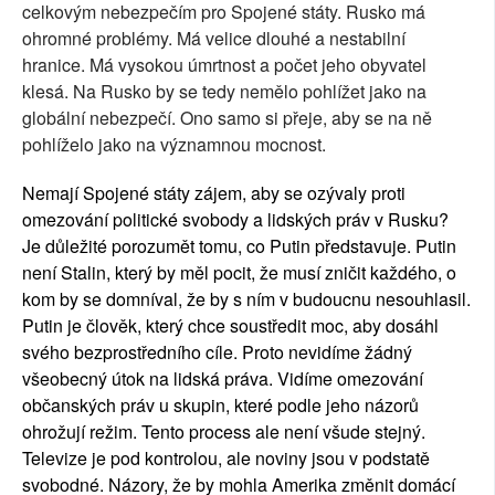
celkovým nebezpečím pro Spojené státy. Rusko má
ohromné problémy. Má velice dlouhé a nestabilní
hranice. Má vysokou úmrtnost a počet jeho obyvatel
klesá. Na Rusko by se tedy nemělo pohlížet jako na
globální nebezpečí. Ono samo si přeje, aby se na ně
pohlíželo jako na významnou mocnost.
Nemají Spojené státy zájem, aby se ozývaly proti
omezování politické svobody a lidských práv v Rusku?
Je důležité porozumět tomu, co Putin představuje. Putin
není Stalin, který by měl pocit, že musí zničit každého, o
kom by se domníval, že by s ním v budoucnu nesouhlasil.
Putin je člověk, který chce soustředit moc, aby dosáhl
svého bezprostředního cíle. Proto nevidíme žádný
všeobecný útok na lidská práva. Vidíme omezování
občanských práv u skupin, které podle jeho názorů
ohrožují režim. Tento process ale není všude stejný.
Televize je pod kontrolou, ale noviny jsou v podstatě
svobodné. Názory, že by mohla Amerika změnit domácí