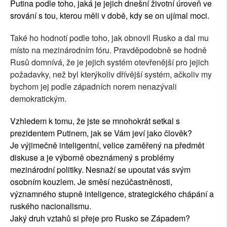
Putina podle toho, jaká je jejich dnešní životní úroveň ve
srování s tou, kterou měli v době, kdy se on ujímal moci.
Také ho hodnotí podle toho, jak obnovil Rusko a dal mu
místo na mezinárodním fóru. Pravděpodobně se hodně
Rusů domnívá, že je jejich systém otevřenější pro jejich
požadavky, než byl kterýkoliv dřívější systém, ačkoliv my
bychom jej podle západních norem nenazývali
demokratickým.
Vzhledem k tomu, že jste se mnohokrát setkal s
prezidentem Putinem, jak se Vám jeví jako člověk?
Je výjimečně inteligentní, velice zaměřený na předmět
diskuse a je výborně obeznámený s problémy
mezinárodní politiky. Nesnaží se upoutat vás svým
osobním kouzlem. Je směsí nezúčastněnosti,
významného stupně inteligence, strategického chápání a
ruského nacionalismu.
Jaký druh vztahů si přeje pro Rusko se Západem?