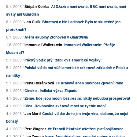
5.1. 2008 /
Štěpán Kotrba
Al Džazíra není svatá, BBC není svatá, není
svatý ani Guardian
6.1. 2008 /
Jan Čulík
Bhuttová o bin Ladinovi: Bylo to skutečně jen
přeřeknutí?
6.1. 2008 /
Aféra skupiny Ztohoven v
Guardianu
1.8. 2007 /
Immanuel Wallerstein
Immanuel Wallerstein: Přežije
Mušarraf?
5.1. 2008 /
Irácký voják prý "zabil dva americké vojáky"
5.1. 2008 /
Polská vláda má vůči americké raketové základně v Polsku
námitky
5.1. 2005 /
Irena Ryšánková
Tři králové aneb Slavnost Zjevení Páně
5.1. 2008 /
Čínsko - indická výzva Západu
4.1. 2008 /
Země, kde jsou mocní beztrestní, nikdy nebudou prosperovat
4.1. 2008 /
Čína: Rovnováha světové moci se rychle mění
4.1. 2008 /
Jan Mertl
Česká vláda: Je to jen tvoje vina, občane, že nejsi
bohatý
4.1. 2008 /
Petr Wagner
Ve Francii lékařské ošetření platí pojišťovna
4.1. 2008 /
Jan Zeman
Iowa: Američané pro zásadní změnu v politice