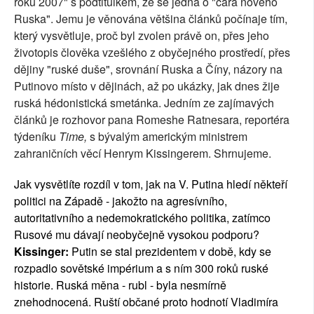
roku 2007" s podtitulkem, že se jedná o "cara nového
Ruska". Jemu je věnována většina článků počínaje tím,
který vysvětluje, proč byl zvolen právě on, přes jeho
životopis člověka vzešlého z obyčejného prostředí, přes
dějiny "ruské duše", srovnání Ruska a Číny, názory na
Putinovo místo v dějinách, až po ukázky, jak dnes žije
ruská hédonistická smetánka. Jedním ze zajímavých
článků je rozhovor pana Romeshe Ratnesara, reportéra
týdeníku
Time,
s bývalým americkým ministrem
zahraničních věcí Henrym Kissingerem. Shrnujeme.
Jak vysvětlíte rozdíl v tom, jak na V. Putina hledí někteří
politici na Západě - jakožto na agresívního,
autoritativního a nedemokratického politika, zatímco
Rusové mu dávají neobyčejně vysokou podporu?
Kissinger:
Putin se stal prezidentem v době, kdy se
rozpadlo sovětské impérium a s ním 300 roků ruské
historie. Ruská měna - rubl - byla nesmírně
znehodnocená. Ruští občané proto hodnotí Vladimíra