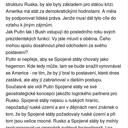
strukturu Ruska, by ale byly základem pro stálou krizi.
Amerika má stát za demokratickými hodnotami. A měla
by podporovat lidská práva. Jenže musí dát tyto cíle do
vztahu k jiným zájmům.
Jak Putin tak i Bush vstupují do posledního roku svých
prezidentských funkcí. Vy jste mluvil s oběma. Čeho
mohou spolu dosáhnout před odchodem ze svého
postavení?
Putin si nepřeje, aby se Spojené státy chovaly jako
hegemon. Kde tedy může, tam se bude snažit vyrovnávat
se Americe - ne tím, že by jí bral to postavení, které dnes
zastává, ale aby jí zabraňoval v dalším postupu.
Současně ale vidí Putin Spojené státy ve své
geostrategické koncepci jakožto logického partnera pro
Rusko. Spojené státy nejsou u ruských hranic,
nepožadují ruské území a ani v dějinách není známek o
tom, že by Spojené státy požadovaly ruské území a při
tom jsou velice mocné. Rusko a Spojené státy by mohly
spolupracovat ve prospěch světové bezpečnosti. I na