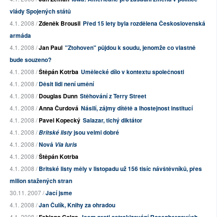
vlády Spojených států
4.1. 2008 /
Zdeněk Brousil
Před 15 lety byla rozdělena Československá
armáda
4.1. 2008 /
Jan Paul
"Ztohoven" půjdou k soudu, jenomže co vlastně
bude souzeno?
4.1. 2008 /
Štěpán Kotrba
Umělecké dílo v kontextu společnosti
4.1. 2008 /
Děsit lidi není umění
4.1. 2008 /
Douglas Dunn
Stěhování z Terry Street
4.1. 2008 /
Anna Čurdová
Násilí, zájmy dítětě a lhostejnost institucí
4.1. 2008 /
Pavel Kopecký
Salazar, tichý diktátor
4.1. 2008 /
jsou velmi dobré
Britské listy
4.1. 2008 /
Nová
Via Iuris
4.1. 2008 /
Štěpán Kotrba
4.1. 2008 /
Britské listy měly v listopadu už 156 tisíc návštěvníků, přes
milion stažených stran
30.11. 2007 /
Jací jsme
4.1. 2008 /
Jan Čulík, Knihy za ohradou
4.1. 2008 /