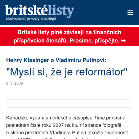
Britské listy plně závisejí na finančních
AKTUÁLNÍ VYDÁNÍ
příspěvcích čtenářů. Prosíme, přispějte. ➥
ARCHIV
Henry Kissinger o Vladimíru Putinovi:
TÉMATA
"Myslí si, že je reformátor"
AUTOŘI
3. 1. 2008
PŘÍSPĚVKY NA PROVOZ
SOCIÁLNÍ SÍTĚ
Kanadské vydání amerického časopisu
Time
přináší v
PLNÁ VERZE STRÁNEK
posledním čísle roku 2007 na titulní stránce fotografii
ruského prezidenta Vladimíra Putina jakožto "osobnosti