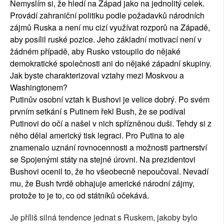
Nemyslím si, že hledí na Západ jako na jednolitý celek.
Provádí zahraniční politiku podle požadavků národních
zájmů Ruska a není mu cizí využívat rozporů na Západě,
aby posílil ruské pozice. Jeho základní motivací není v
žádném případě, aby Rusko vstoupilo do nějaké
demokratické společnosti ani do nějaké západní skupiny.
Jak byste charakterizoval vztahy mezi Moskvou a
Washingtonem?
Putinův osobní vztah k Bushovi je velice dobrý. Po svém
prvním setkání s Putinem řekl Bush, že se podíval
Putinovi do očí a našel v nich spřízněnou duši. Tehdy si z
něho dělal americký tisk legraci. Pro Putina to ale
znamenalo uznání rovnocennosti a možnosti partnerství
se Spojenými státy na stejné úrovni. Na prezidentovi
Bushovi ocenil to, že ho všeobecně nepoučoval. Nevadí
mu, že Bush tvrdě obhajuje americké národní zájmy,
protože to je to, co od státníků očekává.
Je příliš silná tendence jednat s Ruskem, jakoby bylo