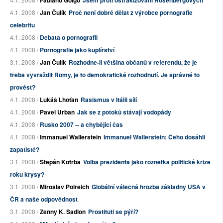
Fabiano Golgo
Jsem proti ostrakizování Rosenbergových
4.1. 2008 /
Jan Čulík
Proč není dobré dělat z výrobce pornografie
celebritu
4.1. 2008 /
Debata o pornografii
4.1. 2008 /
Pornografie jako kuplířství
3.1. 2008 /
Jan Čulík
Rozhodne-li většina občanů v referendu, že je
třeba vyvraždit Romy, je to demokratické rozhodnutí. Je správné to
provést?
4.1. 2008 /
Lukáš Lhoťan
Rasismus v Itálii sílí
4.1. 2008 /
Pavel Urban
Jak se z potoků stávají vodopády
4.1. 2008 /
Rusko 2007 -- a chybějící čas
4.1. 2008 /
Immanuel Wallerstein
Immanuel Wallerstein: Čeho dosáhli
zapatisté?
3.1. 2008 /
Štěpán Kotrba
Volba prezidenta jako roznětka politické krize
roku krysy?
3.1. 2008 /
Miroslav Polreich
Globální válečná hrozba základny USA v
ČR a naše odpovědnost
3.1. 2008 /
Zenny K. Sadlon
Prostituti se pýří?