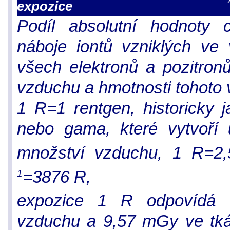
expozice
Podíl absolutní hodnoty c
náboje iontů vzniklých ve
všech elektronů a pozitron
vzduchu a hmotnosti tohoto
1 R=1 rentgen, historicky 
nebo gama, které vytvoří 
množství vzduchu, 1 R=2,
=3876 R,
1
expozice 1 R odpovídá
vzduchu a 9,57 mGy ve tkán