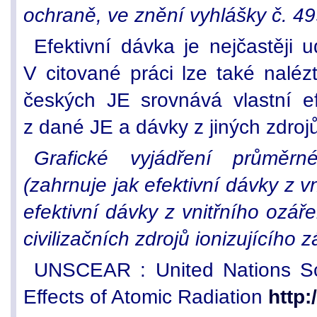
ochraně, ve znění vyhlášky č. 4
Efektivní dávka je nejčastěji 
V citované práci lze také nalézt
českých JE srovnává vlastní ef
z dané JE a dávky z jiných zdroj
Grafické vyjádření průměrn
(zahrnuje jak efektivní dávky z v
efektivní dávky z vnitřního ozáře
civilizačních zdrojů ionizujícího z
UNSCEAR : United Nations Sci
Effects of Atomic Radiation
http