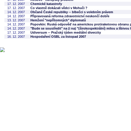
17. 12. 2007
Chemické katastrofy
17. 12. 2007
Co vlastně dokázali vědci v Mohuči ?
14. 12. 2007
Občané České republiky -- blbečci s volebním právem
14. 12. 2007
Připravovaná reforma zdravotnictví neskončí dobře
13. 12. 2007
Hemžení "nepřítomných" diplomatů
14. 12. 2007
Popovkin: Ruská odpověď na americkou protiraketovou obranu p
14. 12. 2007
"Bude se soustředit" na (i na) "(širokospektrální) milou a líbivo
17. 12. 2007
Udiversum -- Pražský týden mediální diverzity
16. 12. 2007
Hospodaření OSBL za listopad 2007