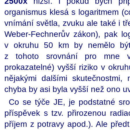
2500x
nižší. I pokud bych přip
organismus klesá s logaritmem (co
vnímání světla, zvuku ale také i t
Weber-Fechnerův zákon), pak log (
v okruhu 50 km by nemělo být 
z tohoto srovnání pro mne vy
prokazatelné) vyšší riziko v okr
nějakými dalšími skutečnostmi, n
chyba by asi byla vyšší než ono u
Co se týče JE, je podstatné srov
příspěvek s tzv. přirozenou radia
příjem z potravy apod.). Ale před