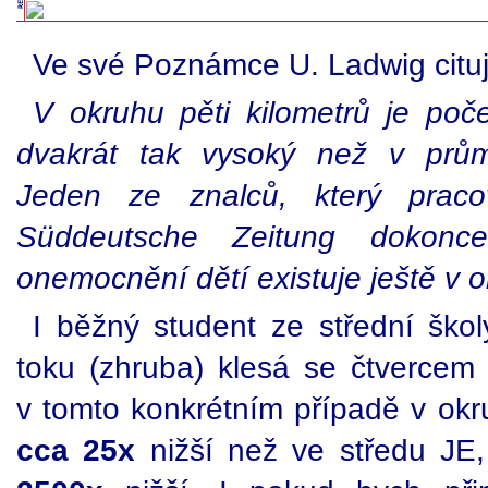
Ve své Poznámce U. Ladwig cituj
V okruhu pěti kilometrů je poče
dvakrát tak vysoký než v prům
Jeden ze znalců, který praco
Süddeutsche Zeitung dokonce
onemocnění dětí existuje ještě v o
I běžný student ze střední školy
toku (zhruba) klesá se čtvercem v
v tomto konkrétním případě v okr
cca 25x
nižší než ve středu JE