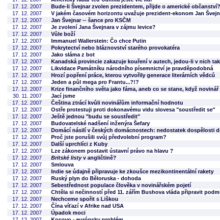
17. 12. 2007
Bude-li Švejnar zvolen prezidentem, přijde o americké občanství
17. 12. 2007
V jakém časovém horizontu uvažuje prezident-ekonom Jan Švejn
17. 12. 2007
Jan Švejnar -- šance pro KSČM
17. 12. 2007
Je zvolení Jana Švejnara v zájmu levice?
17. 12. 2007
Vůle boží
17. 12. 2007
Immanuel Wallerstein: Čo chce Putin
17. 12. 2007
Pokrytectví nebo bláznovství starého provokatéra
17. 12. 2007
Jako sláma z bot
17. 12. 2007
Kanadská provincie zakazuje kouření v autech, jedou-li v nich tak
17. 12. 2007
Likvidace Památníku národního písemnictví je pravděpodobná
17. 12. 2007
Hrozí popření práce, kterou vytvořily generace literárních vědců
17. 12. 2007
Jeden a půl mega pro Frantu...?!?
17. 12. 2007
Krize finančního světa jako fáma, aneb co se stane, když noviná
30. 11. 2007
Jací jsme
17. 12. 2007
Čeština ztrácí kvůli novinářům informační hodnotu
17. 12. 2007
Ostře protestuji proti dokonavému vidu slovesa "soustředit se"
17. 12. 2007
Ještě jednou "budu se soustředit"
17. 12. 2007
Budovatelské nadšení inženýra Šefary
17. 12. 2007
Domácí násilí v českých domácnostech: nedostatek dospělosti 
17. 12. 2007
Proč jste porušili svůj předvolební program?
17. 12. 2007
Další uprchlíci z Kuby
17. 12. 2007
Lze zákonem postavit ústavní právo na hlavu ?
17. 12. 2007
Britské listy
v angličtině?
17. 12. 2007
Smlouva
17. 12. 2007
Indie se údajně připravuje ke zkoušce mezikontinentální rakety
17. 12. 2007
Ruský plyn do Běloruska - dohoda
17. 12. 2007
Sebestřednost populace člověka v novinářském pojetí
17. 12. 2007
Chtěla si nečinností před 11. zářím Bushova vláda připravit podm
17. 12. 2007
Nechceme spořit s Liškou
17. 12. 2007
Čína víťazí v Afrike nad USA
17. 12. 2007
Úpadok moci
17. 12. 2007
Kosovo - európsky problém