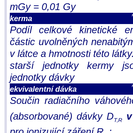
mGy = 0,01 Gy
kerma
Podíl celkové kinetické e
částic uvolněných nenabitými
v látce a hmotnosti této látky
starší jednotky kermy js
jednotky dávky
ekvivalentní dávka
Součin radiačního váhovéh
(absorbované) dávky D
v
T,R
pro ionizující záření R. :