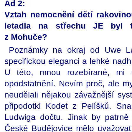
Ad 2:
Vztah nemocnění dětí rakovino
letadla na střechu JE byl 
z Mohuče?
Poznámky na okraj od Uwe Lad
specifickou eleganci a lehké nadh
U této, mnou rozebírané, mi ně
opodstatnění. Nevím proč, ale my
neudělali nějakou závažnější sys
připodotkl Kodet z Pelíšků. S
Ludwiga dočtu. Jinak by patrně
České Budějovice mělo uvažovat