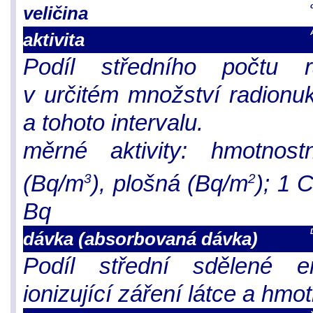
veličina
aktivita
Podíl středního počtu r
v určitém množství radionuk
a tohoto intervalu.
měrné aktivity: hmotnost
(Bq/m
), plošná (Bq/m
); 1 
3
2
Bq
dávka
(absorbovaná dávka)
Podíl střední sdělené e
ionizující záření látce a hmotn