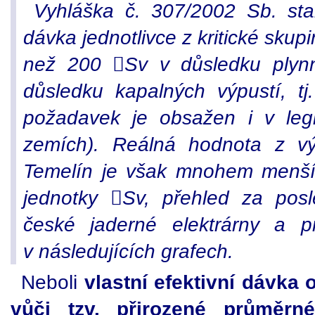
Vyhláška č. 307/2002 Sb. stan
dávka jednotlivce z kritické skup
než 200 Sv v důsledku plyn
důsledku kapalných výpustí, t
požadavek je obsažen i v legi
zemích). Reálná hodnota z v
Temelín je však mnohem menší 
jednotky Sv, přehled za pos
české jaderné elektrárny a p
v následujících grafech.
Neboli
vlastní efektivní dávka
vůči tzv. přirozené průměrné