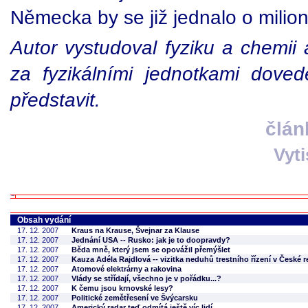
Německa by se již jednalo o milio
Autor vystudoval fyziku a chemii
za fyzikálními jednotkami dove
představit.
člán
Vyt
Obsah vydání
17. 12. 2007
Kraus na Krause, Švejnar za Klause
17. 12. 2007
Jednání USA -- Rusko: jak je to doopravdy?
17. 12. 2007
Běda mně, který jsem se opovážil přemýšlet
17. 12. 2007
Kauza Adéla Rajdlová -- vizitka neduhů trestního řízení v České r
17. 12. 2007
Atomové elektrárny a rakovina
17. 12. 2007
Vlády se střídají, všechno je v pořádku...?
17. 12. 2007
K čemu jsou krnovské lesy?
17. 12. 2007
Politické zemětřesení ve Švýcarsku
17. 12. 2007
Americký radar teď odmítá ještě víc lidí