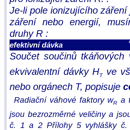
Je-li pole ionizujícího zářen
záření nebo energií, mus
druhy R :
efektivní dávka
Součet součinů tkáňových 
ekvivalentní dávky H
ve vš
T
nebo orgánech T, popisuje
c
Radiační váhové faktory w
a t
R
jsou bezrozměrné veličiny a js
č. 1 a 2 Přílohy 5 vyhlášky č.