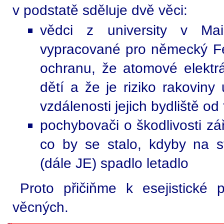
v podstatě sděluje dvě věci:
vědci z university v Mai
vypracované pro německý Fed
ochranu, že atomové elektrá
dětí a že je riziko rakoviny
vzdálenosti jejich bydliště od
pochybovači o škodlivosti zář
co by se stalo, kdyby na st
(dále JE) spadlo letadlo
Proto přičiňme k esejistick
věcných.