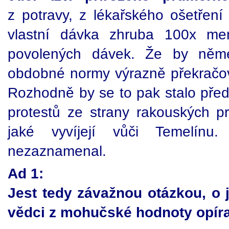
z potravy, z lékařského ošetřen
vlastní dávka zhruba 100x me
povolených dávek. Že by něme
obdobné normy výrazně překračova
Rozhodně by se to pak stalo př
protestů ze strany rakouských pro
jaké vyvíjejí vůči Temelín
nezaznamenal.
Ad 1:
Jest tedy závažnou otázkou, o
vědci z mohučské hodnoty opíra