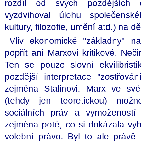
rozdíl od svých pozdějších d
vyzdvihoval úlohu společenské
kultury, filozofie, umění atd.) na dě
Vliv ekonomické "základny" na
popřít ani Marxovi kritikové. Neč
Ten se pouze slovní ekvilibristi
pozdější interpretace "zostřován
zejména Stalinovi. Marx ve sv
(tehdy jen teoretickou) možn
sociálních práv a vymožeností 
zejména poté, co si dokázala vy
volební právo. Byl to ale právě o