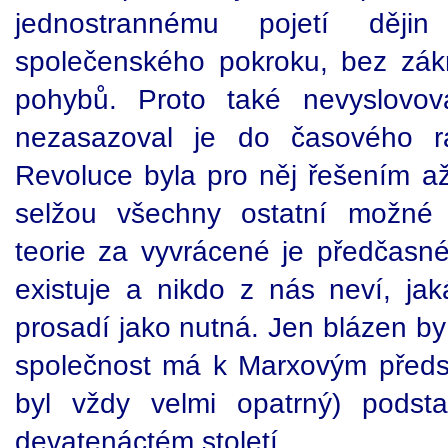
jednostrannému pojetí dějin 
společenského pokroku, bez zák
pohybů. Proto také nevyslovov
nezasazoval je do časového rá
Revoluce byla pro něj řešením až 
selžou všechny ostatní možné 
teorie za vyvrácené je předčasné
existuje a nikdo z nás neví, jak
prosadí jako nutná. Jen blázen by
společnost má k Marxovým před
byl vždy velmi opatrný) podst
devatenáctém století.