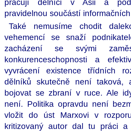
pracují dělníci v Asii a pod
pravidelnou součástí informačních
Také nemusíme chodit daleko
vehemencí se snaží podnikatelé
zacházení se svými zaměs
konkurenceschopnosti a efekt
vyvrácení existence třídních r
dělníků skutečně není taková,
bojovat se zbraní v ruce. Ale i
není. Politika opravdu není bez
vložit do úst Marxovi v rozpor
kritizovaný autor dal tu práci a