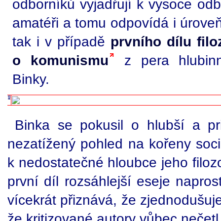
odborníků vyjadřují k vysoce od
amatéři a tomu odpovídá i úroveň
tak i v případě
prvního dílu fil
o komunismu
z pera hlubin
Binky.
Binka se pokusil o hlubší a p
nezatížený pohled na kořeny soc
k nedostatečné hloubce jeho filoz
první díl rozsáhlejší eseje napro
vícekrát přiznává, že zjednodušuje
že kritizované autory vůbec nečetl