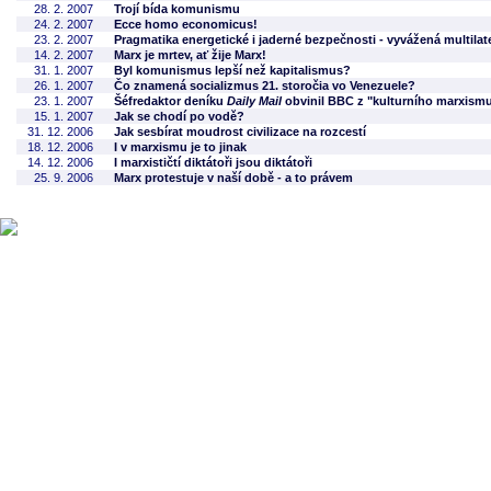
28. 2. 2007
Trojí bída komunismu
24. 2. 2007
Ecce homo economicus!
23. 2. 2007
Pragmatika energetické i jaderné bezpečnosti - vyvážená multilate
14. 2. 2007
Marx je mrtev, ať žije Marx!
31. 1. 2007
Byl komunismus lepší než kapitalismus?
26. 1. 2007
Čo znamená socializmus 21. storočia vo Venezuele?
23. 1. 2007
Šéfredaktor deníku
Daily Mail
obvinil BBC z "kulturního marxism
15. 1. 2007
Jak se chodí po vodě?
31. 12. 2006
Jak sesbírat moudrost civilizace na rozcestí
18. 12. 2006
I v marxismu je to jinak
14. 12. 2006
I marxističtí diktátoři jsou diktátoři
25. 9. 2006
Marx protestuje v naší době - a to právem