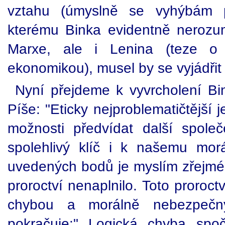
vztahu (úmyslně se vyhýbám pou
kterému Binka evidentně nerozum
Marxe, ale i Lenina (teze o "
ekonomikou), musel by se vyjádřit 
Nyní přejdeme k vyvrcholení B
Píše: "Eticky nejproblematičtější
možnosti předvídat další spole
spolehlivý klíč i k našemu mor
uvedených bodů je myslím zřejmé
proroctví nenaplnilo. Toto proroctv
chybou a morálně nebezpečn
pokračuje:" Logická chyba spoč