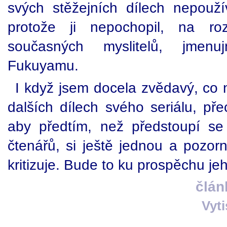
svých stěžejních dílech nepoužív
protože ji nepochopil, na ro
současných myslitelů, jmenu
Fukuyamu.
I když jsem docela zvědavý, co 
dalších dílech svého seriálu, př
aby předtím, než předstoupí se
čtenářů, si ještě jednou a pozorn
kritizuje. Bude to ku prospěchu jeho
člán
Vyt