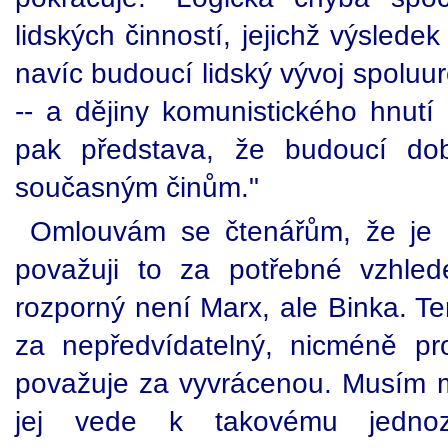
lidských činností, jejichž výslede
navíc budoucí lidský vývoj spoluurč
-- a dějiny komunistického hnutí
pak představa, že budoucí do
současným činům."
Omlouvám se čtenářům, že je o
považuji to za potřebné vzhle
rozporný není Marx, ale Binka. Te
za nepředvídatelný, nicméně pr
považuje za vyvrácenou. Musím mu
jej vede k takovému jednoz