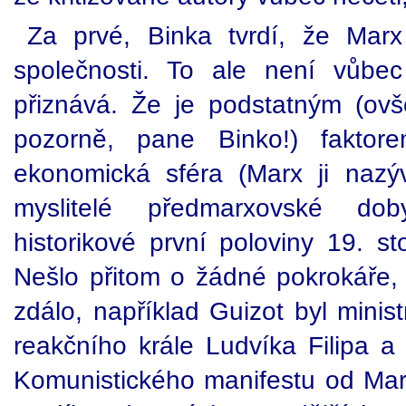
Za prvé, Binka tvrdí, že Marx o
společnosti. To ale není vůb
přiznává. Že je podstatným (ovše
pozorně, pane Binko!) faktor
ekonomická sféra (Marx ji nazýv
myslitelé předmarxovské dob
historikové první poloviny 19. sto
Nešlo přitom o žádné pokrokáře, 
zdálo, například Guizot byl mini
reakčního krále Ludvíka Filipa a
Komunistického manifestu od Mar