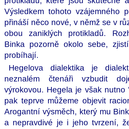
protikladů, které jsou skutečné a
Výsledkem tohoto vzájemného pů
přináší něco nové, v němž se v růz
obou zaniklých protikladů. Roz
Binka pozorně okolo sebe, zjistí
probíhají.
Hegelova dialektika je diale
neznalém čtenáři vzbudit do
výrokovou. Hegela je však nutno "
pak teprve můžeme objevit racion
Arogantní výsměch, který mu Binka
a nepravdivé je i jeho tvrzení, ž