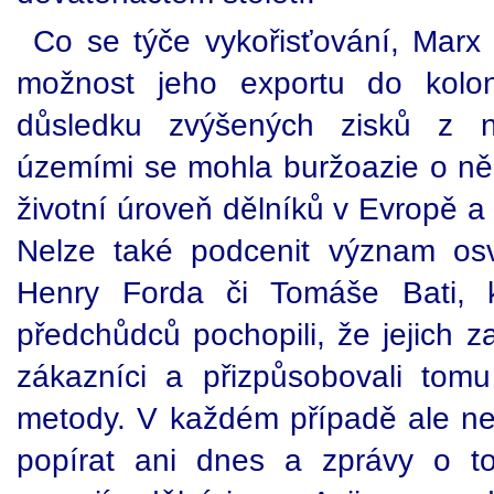
Co se týče vykořisťování, Marx 
možnost jeho exportu do kolon
důsledku zvýšených zisků z 
územími se mohla buržoazie o ně "
životní úroveň dělníků v Evropě a
Nelze také podcenit význam osv
Henry Forda či Tomáše Bati, k
předchůdců pochopili, že jejich z
zákazníci a přizpůsobovali tom
metody. V každém případě ale nel
popírat ani dnes a zprávy o t