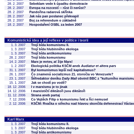
28. 2. 2007
Sebeklam vede k úpadku demokracie
28. 2. 2007
Evropa na rozcestí -- růst či nerůst?
28. 2. 2007
Pandořina radarová skřínka
28. 2. 2007
Jak nás pan poslanec překvapil
28. 2. 2007
Boj za referendum o základně
18. 2. 2007
Hospodaření OSBL za leden 2007
Komunistická idea a její reflexe v politice i teorii
1. 3. 2007
Trojí bída komunismu II.
1. 3. 2007
Trojí bída hlubinného ekologa
1. 3. 2007
Trojí bída antikomunismu
28. 2. 2007
Trojí bída komunismu
14. 2. 2007
Marx je mrtev, ať žije Marx!
1. 2. 2007
Ekologická politika KSČM aneb
Audiatur et altera pars
31. 1. 2007
Byl komunismus lepší než kapitalismus?
26. 1. 2007
Čo znamená socializmus 21. storočia vo Venezuele?
23. 1. 2007
Šéfredaktor deníku
Daily Mail
obvinil BBC z "kulturního marxism
15. 1. 2007
Jak se chodí po vodě?
18. 12. 2006
I v marxismu je to jinak
14. 12. 2006
I marxističtí diktátoři jsou diktátoři
11. 12. 2006
Strana aneb partaj
7. 12. 2006
Co Vojtěch Filip o komunismu řekl a říci nemusel
2. 12. 2006
KSČM: Rvačka o střechu nad hlavou skončila defenestrací Václa
Karl Marx
1. 3. 2007
Trojí bída komunismu II.
1. 3. 2007
Trojí bída hlubinného ekologa
1. 3. 2007
Trojí bída antikomunismu