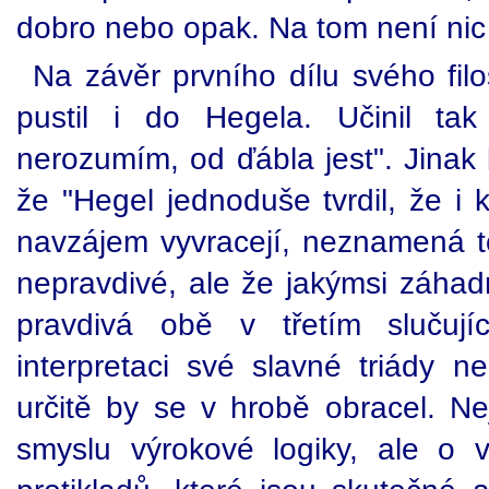
dobro nebo opak. Na tom není nic
Na závěr prvního dílu svého filo
pustil i do Hegela. Učinil t
nerozumím, od ďábla jest". Jinak
že "Hegel jednoduše tvrdil, že i 
navzájem vyvracejí, neznamená to
nepravdivé, ale že jakýmsi záh
pravdivá obě v třetím slučují
interpretaci své slavné triády 
určitě by se v hrobě obracel. Ne
smyslu výrokové logiky, ale o 