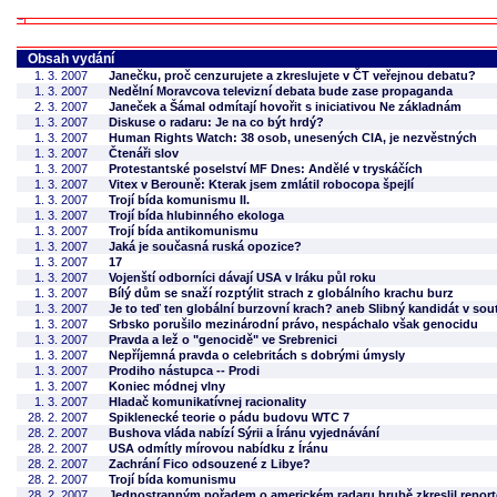
Obsah vydání
1. 3. 2007
Janečku, proč cenzurujete a zkreslujete v ČT veřejnou debatu?
1. 3. 2007
Nedělní Moravcova televizní debata bude zase propaganda
2. 3. 2007
Janeček a Šámal odmítají hovořit s iniciativou Ne základnám
1. 3. 2007
Diskuse o radaru: Je na co být hrdý?
1. 3. 2007
Human Rights Watch: 38 osob, unesených CIA, je nezvěstných
1. 3. 2007
Čtenáři slov
1. 3. 2007
Protestantské poselství MF Dnes: Andělé v tryskáčích
1. 3. 2007
Vitex v Berouně: Kterak jsem zmlátil robocopa špejlí
1. 3. 2007
Trojí bída komunismu II.
1. 3. 2007
Trojí bída hlubinného ekologa
1. 3. 2007
Trojí bída antikomunismu
1. 3. 2007
Jaká je současná ruská opozice?
1. 3. 2007
17
1. 3. 2007
Vojenští odborníci dávají USA v Iráku půl roku
1. 3. 2007
Bílý dům se snaží rozptýlit strach z globálního krachu burz
1. 3. 2007
Je to teď ten globální burzovní krach? aneb Slibný kandidát v sout
1. 3. 2007
Srbsko porušilo mezinárodní právo, nespáchalo však genocidu
1. 3. 2007
Pravda a lež o "genocidě" ve Srebrenici
1. 3. 2007
Nepříjemná pravda o celebritách s dobrými úmysly
1. 3. 2007
Prodiho nástupca -- Prodi
1. 3. 2007
Koniec módnej vlny
1. 3. 2007
Hladač komunikatívnej racionality
28. 2. 2007
Spiklenecké teorie o pádu budovu WTC 7
28. 2. 2007
Bushova vláda nabízí Sýrii a Íránu vyjednávání
28. 2. 2007
USA odmítly mírovou nabídku z Íránu
28. 2. 2007
Zachrání Fico odsouzené z Libye?
28. 2. 2007
Trojí bída komunismu
28. 2. 2007
Jednostranným pořadem o americkém radaru hrubě zkreslil report