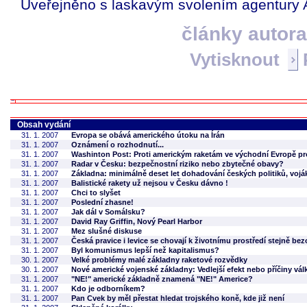
Uveřejněno s laskavým svolením agentury 
články autor
Vytisknout
Obsah vydání
31. 1. 2007
Evropa se obává amerického útoku na Írán
31. 1. 2007
Oznámení o rozhodnutí...
31. 1. 2007
Washinton Post: Proti americkým raketám ve východní Evropě prot
31. 1. 2007
Radar v Česku: bezpečnostní riziko nebo zbytečné obavy?
31. 1. 2007
Základna: minimálně deset let dohadování českých politiků, voj
31. 1. 2007
Balistické rakety už nejsou v Česku dávno !
31. 1. 2007
Chci to slyšet
31. 1. 2007
Poslední zhasne!
31. 1. 2007
Jak dál v Somálsku?
31. 1. 2007
David Ray Griffin, Nový Pearl Harbor
31. 1. 2007
Mez slušné diskuse
31. 1. 2007
Česká pravice i levice se chovají k životnímu prostředí stejně be
31. 1. 2007
Byl komunismus lepší než kapitalismus?
30. 1. 2007
Velké problémy malé základny raketové rozvědky
30. 1. 2007
Nové americké vojenské základny: Vedlejší efekt nebo příčiny vál
31. 1. 2007
"NE!" americké základně znamená "NE!" Americe?
31. 1. 2007
Kdo je odborníkem?
31. 1. 2007
Pan Cvek by měl přestat hledat trojského koně, kde již není