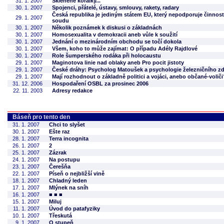
31. 1. 2007
Skleněné korálky...
30. 1. 2007
Spojenci, přátelé, ústavy, smlouvy, rakety, radary
Česká republika je jediným státem EU, který nepodporuje činnos
29. 1. 2007
soudu
30. 1. 2007
Několik poznámek k diskusi o základnách
30. 1. 2007
Homosexualita v demokracii aneb vůle k soužití
30. 1. 2007
Jednání o mezinárodním obchodu se točí dokola
30. 1. 2007
Všem, koho to může zajímat: O případu Adély Rajdlové
30. 1. 2007
Role šumperského rodáka při holocaustu
29. 1. 2007
Maginotova linie nad oblaky aneb Pro pocit jistoty
29. 1. 2007
České dráhy: Psycholog Matoušek a psychologie železničního zd
29. 1. 2007
Mají rozhodnout o základně politici a vojáci, anebo občané-voliči
31. 12. 2006
Hospodaření OSBL za prosinec 2006
22. 11. 2003
Adresy redakce
Báseň pro tento den
31. 1. 2007
Chci to slyšet
30. 1. 2007
Ešte raz
28. 1. 2007
Terra incognita
26. 1. 2007
2
25. 1. 2007
Zázrak
24. 1. 2007
Na postupu
23. 1. 2007
Čerešňa
22. 1. 2007
Píseň o nejbližší vině
18. 1. 2007
Chladný leden
17. 1. 2007
Mlýnek na sníh
16. 1. 2007
■ ■ ■
15. 1. 2007
Miluj
11. 1. 2007
Úvod do patafyziky
10. 1. 2007
Třeskutá
9. 1. 2007
O stupeň