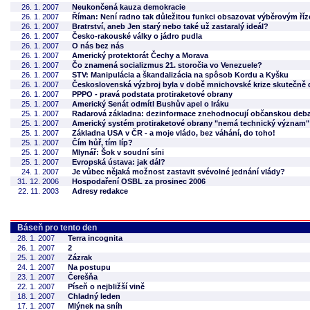
26. 1. 2007
Neukončená kauza demokracie
26. 1. 2007
Říman: Není radno tak důležitou funkci obsazovat výběrovým ří
26. 1. 2007
Bratrství, aneb Jen starý nebo také už zastaralý ideál?
26. 1. 2007
Česko-rakouské války o jádro pudla
26. 1. 2007
O nás bez nás
26. 1. 2007
Americký protektorát Čechy a Morava
26. 1. 2007
Čo znamená socializmus 21. storočia vo Venezuele?
26. 1. 2007
STV: Manipulácia a škandalizácia na spôsob Kordu a Kyšku
26. 1. 2007
Československá výzbroj byla v době mnichovské krize skutečně 
26. 1. 2007
PPPO - pravá podstata protiraketové obrany
25. 1. 2007
Americký Senát odmítl Bushův apel o Iráku
25. 1. 2007
Radarová základna: dezinformace znehodnocují občanskou deb
25. 1. 2007
Americký systém protiraketové obrany "nemá technický význam"
25. 1. 2007
Základna USA v ČR - a moje vládo, bez váhání, do toho!
25. 1. 2007
Čím hůř, tím líp?
25. 1. 2007
Mlynář: Šok v soudní síni
25. 1. 2007
Evropská ústava: jak dál?
24. 1. 2007
Je vůbec nějaká možnost zastavit svévolné jednání vlády?
31. 12. 2006
Hospodaření OSBL za prosinec 2006
22. 11. 2003
Adresy redakce
Báseň pro tento den
28. 1. 2007
Terra incognita
26. 1. 2007
2
25. 1. 2007
Zázrak
24. 1. 2007
Na postupu
23. 1. 2007
Čerešňa
22. 1. 2007
Píseň o nejbližší vině
18. 1. 2007
Chladný leden
17. 1. 2007
Mlýnek na sníh