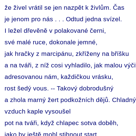
že živel vrátil se jen nazpět k živlům. Čas
je jenom pro nás . . . Odtud jedna svízel.
I ležel dřevěně v polakované černi,
své malé ruce, dokonale jemné,
jak hračky z marcipánu, zkříženy na bříšku
a na tváři, z níž cosi vyhladilo, jak malou výči
adresovanou nám, každičkou vrásku,
rost šedý vous. -- Takový dobrodušný
a zhola marný žert podkožních dějů. Chladný
vzduch kaple vysoušel
pot na tváři, když chlapec sotva doběh,
jako by ještě mohl stihnout start