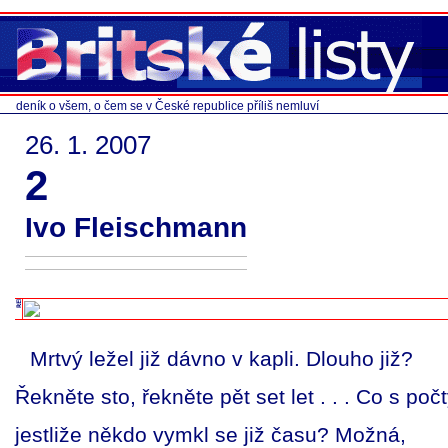
deník o všem, o čem se v České republice příliš nemluví
26. 1. 2007
2
Ivo Fleischmann
Mrtvý ležel již dávno v kapli. Dlouho již?
Řekněte sto, řekněte pět set let . . . Co s počt
jestliže někdo vymkl se již času? Možná,