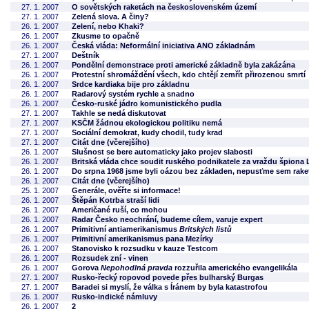
27. 1. 2007
O sovětských raketách na československém území
27. 1. 2007
Zelená slova. A činy?
26. 1. 2007
Zelení, nebo Khaki?
26. 1. 2007
Zkusme to opačně
26. 1. 2007
Česká vláda: Neformální iniciativa ANO základnám
27. 1. 2007
Deštník
26. 1. 2007
Pondělní demonstrace proti americké základně byla zakázána
26. 1. 2007
Protestní shromáždění všech, kdo chtějí zemřít přirozenou smrtí
26. 1. 2007
Srdce kardiaka bije pro základnu
26. 1. 2007
Radarový systém rychle a snadno
26. 1. 2007
Česko-ruské jádro komunistického pudla
27. 1. 2007
Takhle se nedá diskutovat
27. 1. 2007
KSČM žádnou ekologickou politiku nemá
27. 1. 2007
Sociální demokrat, kudy chodil, tudy krad
27. 1. 2007
Citát dne (včerejšího)
26. 1. 2007
Slušnost se bere automaticky jako projev slabosti
26. 1. 2007
Britská vláda chce soudit ruského podnikatele za vraždu špiona 
26. 1. 2007
Do srpna 1968 jsme byli oázou bez základen, nepusťme sem rake
26. 1. 2007
Citát dne (včerejšího)
25. 1. 2007
Generále, ověřte si informace!
26. 1. 2007
Štěpán Kotrba straší lidi
26. 1. 2007
Američané ruší, co mohou
26. 1. 2007
Radar Česko neochrání, budeme cílem, varuje expert
26. 1. 2007
Primitivní antiamerikanismus
Britských listů
26. 1. 2007
Primitivní amerikanismus pana Mezírky
26. 1. 2007
Stanovisko k rozsudku v kauze Testcom
26. 1. 2007
Rozsudek zní - vinen
26. 1. 2007
Gorova
Nepohodlná pravda
rozzuřila amerického evangelikála
27. 1. 2007
Rusko-řecký ropovod povede přes bulharský Burgas
27. 1. 2007
Baradei si myslí, že válka s Íránem by byla katastrofou
26. 1. 2007
Rusko-indické námluvy
26. 1. 2007
2