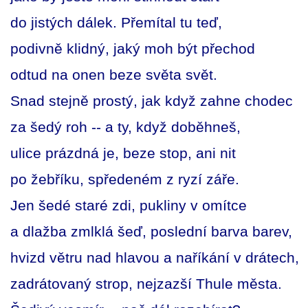
do jistých dálek. Přemítal tu teď,
podivně klidný, jaký moh být přechod
odtud na onen beze světa svět.
Snad stejně prostý, jak když zahne chodec
za šedý roh -- a ty, když doběhneš,
ulice prázdná je, beze stop, ani nit
po žebříku, spředeném z ryzí záře.
Jen šedé staré zdi, pukliny v omítce
a dlažba zmlklá šeď, poslední barva barev,
hvizd větru nad hlavou a naříkání v drátech,
zadrátovaný strop, nejzazší Thule města.