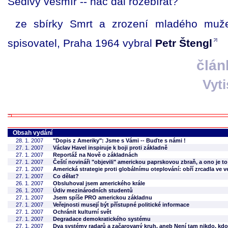
Šedivý vesmír -- nač dál rozebírat?
ze sbírky Smrt a zrození mladého muže
spisovatel, Praha 1964 vybral
Petr Štengl
člán
Vyt
Obsah vydání
28. 1. 2007
"Dopis z Ameriky": Jsme s Vámi -- Buďte s námi !
27. 1. 2007
Václav Havel inspiruje k boji proti základně
27. 1. 2007
Reportáž na Nově o základnách
27. 1. 2007
Čeští novináři "objevili" americkou paprskovou zbraň, a ono je to
27. 1. 2007
Americká strategie proti globálnímu oteplování: obří zrcadla ve 
27. 1. 2007
Co dělat?
26. 1. 2007
Obsluhoval jsem amerického krále
26. 1. 2007
Údiv mezinárodních studentů
27. 1. 2007
Jsem spíše PRO americkou základnu
27. 1. 2007
Veřejnosti musejí být přístupné politické informace
27. 1. 2007
Ochránit kulturní svět
27. 1. 2007
Degradace demokratického systému
27. 1. 2007
Dva systémy radarů a začarovaný kruh, aneb Není tam nikdo, kdo 