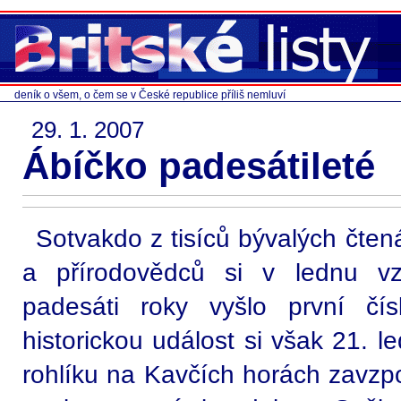
deník o všem, o čem se v České republice příliš nemluví
29. 1. 2007
Ábíčko padesátileté
Sotvakdo z tisíců bývalých čte
a přírodovědců si v lednu v
padesáti roky vyšlo první čí
historickou událost si však 21. l
rohlíku na Kavčích horách zavzpo