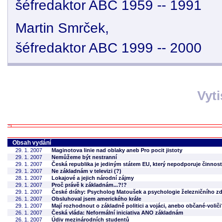
šéfredaktor ABC 1959 -- 1991
Martin Smrček,
šéfredaktor ABC 1999 -- 2000
Vyt
Obsah vydání
29. 1. 2007
Maginotova linie nad oblaky aneb Pro pocit jistoty
29. 1. 2007
Nemůžeme být nestranní
29. 1. 2007
Česká republika je jediným státem EU, který nepodporuje činnos
29. 1. 2007
Ne základnám v televizi (?)
28. 1. 2007
Lokajové a jejich národní zájmy
29. 1. 2007
Proč právě k základnám...?!?
29. 1. 2007
České dráhy: Psycholog Matoušek a psychologie železničního zd
26. 1. 2007
Obsluhoval jsem amerického krále
29. 1. 2007
Mají rozhodnout o základně politici a vojáci, anebo občané-voliči
26. 1. 2007
Česká vláda: Neformální iniciativa ANO základnám
26. 1. 2007
Údiv mezinárodních studentů