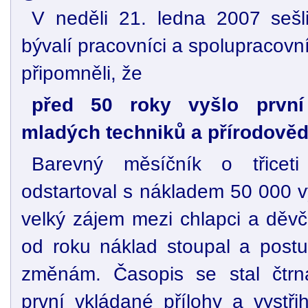
V neděli 21. ledna 2007 seš
bývalí pracovníci a spolupracovníc
připomněli, že
před 50 roky vyšlo první
mladých techniků a přírodověd
Barevný měsíčník o třicet
odstartoval s nákladem 50 000 v
velký zájem mezi chlapci a děvč
od roku náklad stoupal a post
změnám. Časopis se stal čtrná
první vkládané přílohy a vystři