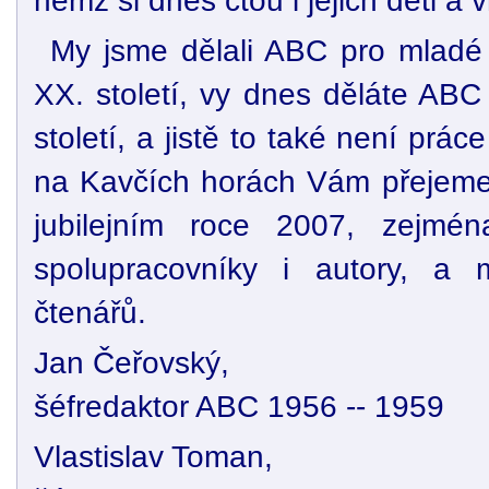
němž si dnes čtou i jejich děti a v
My jsme dělali ABC pro mladé 
XX. století, vy dnes děláte ABC
století, a jistě to také není prá
na Kavčích horách Vám přejeme
jubilejním roce 2007, zejmé
spolupracovníky i autory, a
čtenářů.
Jan Čeřovský,
šéfredaktor ABC 1956 -- 1959
Vlastislav Toman,