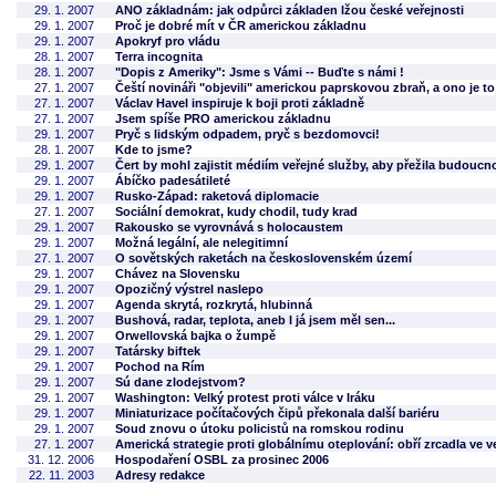
29. 1. 2007
ANO základnám: jak odpůrci základen lžou české veřejnosti
29. 1. 2007
Proč je dobré mít v ČR americkou základnu
29. 1. 2007
Apokryf pro vládu
28. 1. 2007
Terra incognita
28. 1. 2007
"Dopis z Ameriky": Jsme s Vámi -- Buďte s námi !
27. 1. 2007
Čeští novináři "objevili" americkou paprskovou zbraň, a ono je to
27. 1. 2007
Václav Havel inspiruje k boji proti základně
27. 1. 2007
Jsem spíše PRO americkou základnu
29. 1. 2007
Pryč s lidským odpadem, pryč s bezdomovci!
28. 1. 2007
Kde to jsme?
29. 1. 2007
Čert by mohl zajistit médiím veřejné služby, aby přežila budoucn
29. 1. 2007
Ábíčko padesátileté
29. 1. 2007
Rusko-Západ: raketová diplomacie
27. 1. 2007
Sociální demokrat, kudy chodil, tudy krad
29. 1. 2007
Rakousko se vyrovnává s holocaustem
29. 1. 2007
Možná legální, ale nelegitimní
27. 1. 2007
O sovětských raketách na československém území
29. 1. 2007
Chávez na Slovensku
29. 1. 2007
Opozičný výstrel naslepo
29. 1. 2007
Agenda skrytá, rozkrytá, hlubinná
29. 1. 2007
Bushová, radar, teplota, aneb I já jsem měl sen...
29. 1. 2007
Orwellovská bajka o žumpě
29. 1. 2007
Tatársky biftek
29. 1. 2007
Pochod na Rím
29. 1. 2007
Sú dane zlodejstvom?
29. 1. 2007
Washington: Velký protest proti válce v Iráku
29. 1. 2007
Miniaturizace počítačových čipů překonala další bariéru
29. 1. 2007
Soud znovu o útoku policistů na romskou rodinu
27. 1. 2007
Americká strategie proti globálnímu oteplování: obří zrcadla ve 
31. 12. 2006
Hospodaření OSBL za prosinec 2006
22. 11. 2003
Adresy redakce