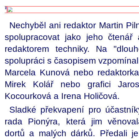
Nechyběl ani redaktor Martin Pil
spolupracovat jako jeho čtenář 
redaktorem techniky. Na "dlou
spolupráci s časopisem vzpomínali i
Marcela Kunová nebo redaktorka
Mirek Kolář nebo grafici Jaro
Kocourková a Irena Holičová.
Sladké překvapení pro účastníky
rada Pionýra, která jim věnova
dortů a malých dárků. Předali j