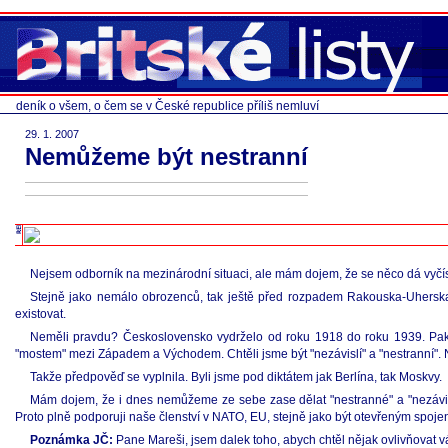
deník o všem, o čem se v České republice příliš nemluví
29. 1. 2007
Nemůžeme být nestranní
Nejsem odborník na mezinárodní situaci, ale mám dojem, že se něco dá vyčíst
Stejně jako nemálo obrozenců, tak ještě před rozpadem Rakouska-Uhersk
existovat.
Neměli pravdu? Československo vydrželo od roku 1918 do roku 1939. Pak 
"mostem" mezi Západem a Východem. Chtěli jsme být "nezávislí" a "nestranní". N
Takže předpověď se vyplnila. Byli jsme pod diktátem jak Berlína, tak Moskvy.
Mám dojem, že i dnes nemůžeme ze sebe zase dělat "nestranné" a "nezávislé
Proto plně podporuji naše členství v NATO, EU, stejně jako být otevřeným spo
Poznámka JČ:
Pane Mareši, jsem dalek toho, abych chtěl nějak ovlivňovat vá