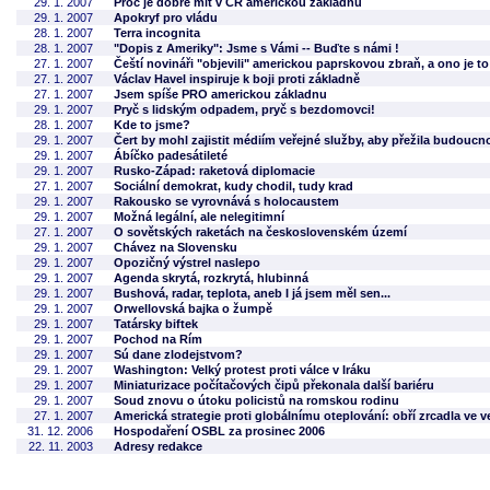
29. 1. 2007
Proč je dobré mít v ČR americkou základnu
29. 1. 2007
Apokryf pro vládu
28. 1. 2007
Terra incognita
28. 1. 2007
"Dopis z Ameriky": Jsme s Vámi -- Buďte s námi !
27. 1. 2007
Čeští novináři "objevili" americkou paprskovou zbraň, a ono je to
27. 1. 2007
Václav Havel inspiruje k boji proti základně
27. 1. 2007
Jsem spíše PRO americkou základnu
29. 1. 2007
Pryč s lidským odpadem, pryč s bezdomovci!
28. 1. 2007
Kde to jsme?
29. 1. 2007
Čert by mohl zajistit médiím veřejné služby, aby přežila budoucn
29. 1. 2007
Ábíčko padesátileté
29. 1. 2007
Rusko-Západ: raketová diplomacie
27. 1. 2007
Sociální demokrat, kudy chodil, tudy krad
29. 1. 2007
Rakousko se vyrovnává s holocaustem
29. 1. 2007
Možná legální, ale nelegitimní
27. 1. 2007
O sovětských raketách na československém území
29. 1. 2007
Chávez na Slovensku
29. 1. 2007
Opozičný výstrel naslepo
29. 1. 2007
Agenda skrytá, rozkrytá, hlubinná
29. 1. 2007
Bushová, radar, teplota, aneb I já jsem měl sen...
29. 1. 2007
Orwellovská bajka o žumpě
29. 1. 2007
Tatársky biftek
29. 1. 2007
Pochod na Rím
29. 1. 2007
Sú dane zlodejstvom?
29. 1. 2007
Washington: Velký protest proti válce v Iráku
29. 1. 2007
Miniaturizace počítačových čipů překonala další bariéru
29. 1. 2007
Soud znovu o útoku policistů na romskou rodinu
27. 1. 2007
Americká strategie proti globálnímu oteplování: obří zrcadla ve 
31. 12. 2006
Hospodaření OSBL za prosinec 2006
22. 11. 2003
Adresy redakce