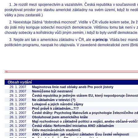
1. Je rozdíl mezi spojenectvím a vazalstvím. Česká republika v současnost
poskytovat prostor pro stavbu americké základny na svém území, když to n
války a jsou zastaralé.)
2. Neexistuje žádná "dobrotivá mocnost". Vidíte v ČR všude kolem sebe, že ži
do jisté míry koriguje sobectví mocných demokracie. Většinou tomu tak není v 
chovaly sobecky a kořistnicky vůči jiným zemím, i když to byly uvnitř demokracie
3. Nejde ani tak o americkou základnu v ČR, ale
o princip
. Vláda bez mandá
politickém programu, naopak ho utajovala. V zavedené demokratické zemi (Britá
Obsah vydání
29. 1. 2007
Maginotova linie nad oblaky aneb Pro pocit jistoty
29. 1. 2007
Nemůžeme být nestranní
29. 1. 2007
Česká republika je jediným státem EU, který nepodporuje činnos
29. 1. 2007
Ne základnám v televizi (?)
28. 1. 2007
Lokajové a jejich národní zájmy
29. 1. 2007
Proč právě k základnám...?!?
29. 1. 2007
České dráhy: Psycholog Matoušek a psychologie železničního zd
26. 1. 2007
Obsluhoval jsem amerického krále
29. 1. 2007
Mají rozhodnout o základně politici a vojáci, anebo občané-voliči
26. 1. 2007
Česká vláda: Neformální iniciativa ANO základnám
26. 1. 2007
Údiv mezinárodních studentů
29. 1. 2007
ANO základnám: jak odpůrci základen lžou české veřejnosti