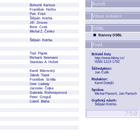
Autoři
Bohumil Kartous
František Hečko
Petr Frish
Vzkaz redakci
Štěpán Kotrba
Jiří Jírovec
Boris Cvek
OSBL
Michal Z. Čenko
Stanovy OSBL
Štěpán Kotrba
Tiráž
Topí Pigula
Britské listy
Richard Seemann
http://www.blisty.cz/
ISSN 1213-1792
Stanislav A. Hošek
Šéfredaktor:
Kamil Márovský
Jan Čulík
Jakub Topol
Redaktor:
František Schilla
Karel Dolejší
Uwe Ladwig
Jaroslav Čejka
Správa:
Gabriela Rothmayerová
Michal Panoch, Jan Panoch
Peter Greguš
Grafický návrh:
Ľuboš Blaha
Štěpán Kotrba