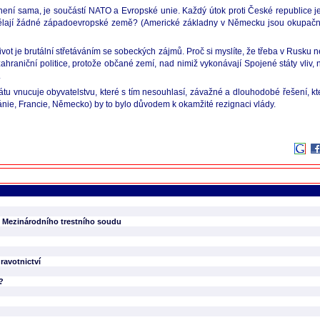
i není sama, je součástí NATO a Evropské unie. Každý útok proti České republice 
edělají žádné západoevropské země? (Americké základny v Německu jsou okupačn
vot je brutální střetáváním se sobeckých zájmů. Proč si myslíte, že třeba v Rusku n
zahraniční politice, protože občané zemí, nad nimiž vykonávají Spojené státy vli
.
tu vnucuje obyvatelstvu, které s tím nesouhlasí, závažné a dlouhodobé řešení, kt
nie, Francie, Německo) by to bylo důvodem k okamžité rezignaci vlády.
t Mezinárodního trestního soudu
ravotnictví
?