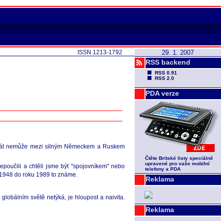
ISSN 1213-1792
29. 1. 2007
RSS backend
RSS 0.91
RSS 2.0
PDA verze
ý stát nemůže mezi silným Německem a Ruskem
Čtěte Britské listy speciálně
upravené pro vaše mobilní
oučili a chtěli jsme být "spojovníkem" nebo
telefony a PDA
u 1948 do roku 1989 to známe.
Reklama
lobálním světě netýká, je hloupost a naivita.
Reklama