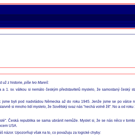
 už z historie,
píše Ivo Mareš:
a a 1. sv. válkou si nemálo českým představitelů myslelo, že samostaný česk
jsme byli pod nadvládou Německa až do roku 1945. Jenže jsme se po válce nep
aivně si mnoho lidí myslelo, že Sovětský svaz nás "nechá volně žít". No a od rok
". Česká republika se sama ubránit nemůže. Myslet si, že se nás něco v tomto g
jencem USA.
š názor. Upozorňuji však na to, co považuju za logické chyby: