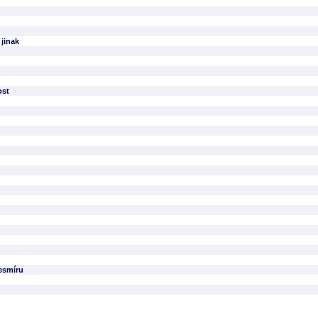
 jinak
ost
vesmíru