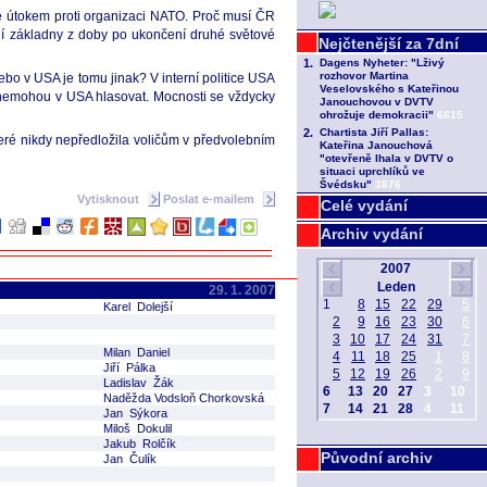
je útokem proti organizaci NATO. Proč musí ČR
í základny z doby po ukončení druhé světové
ebo v USA je tomu jinak? V interní politice USA
v, nemohou v USA hlasovat. Mocnosti se vždycky
eré nikdy nepředložila voličům v předvolebním
Vytisknout
Poslat e-mailem
Celé vydání
Archiv vydání
29. 1. 2007
Karel Dolejší
Milan Daniel
Jiří Pálka
Ladislav Žák
Naděžda Vodsloň Chorkovská
Jan Sýkora
Miloš Dokulil
Jakub Rolčík
Původní archiv
Jan Čulík