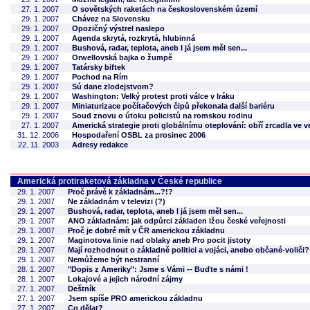
27. 1. 2007
O sovětských raketách na československém území
29. 1. 2007
Chávez na Slovensku
29. 1. 2007
Opozičný výstrel naslepo
29. 1. 2007
Agenda skrytá, rozkrytá, hlubinná
29. 1. 2007
Bushová, radar, teplota, aneb I já jsem měl sen...
29. 1. 2007
Orwellovská bajka o žumpě
29. 1. 2007
Tatársky biftek
29. 1. 2007
Pochod na Rím
29. 1. 2007
Sú dane zlodejstvom?
29. 1. 2007
Washington: Velký protest proti válce v Iráku
29. 1. 2007
Miniaturizace počítačových čipů překonala další bariéru
29. 1. 2007
Soud znovu o útoku policistů na romskou rodinu
27. 1. 2007
Americká strategie proti globálnímu oteplování: obří zrcadla ve 
31. 12. 2006
Hospodaření OSBL za prosinec 2006
22. 11. 2003
Adresy redakce
Americká protiraketová základna v České republice
29. 1. 2007
Proč právě k základnám...?!?
29. 1. 2007
Ne základnám v televizi (?)
29. 1. 2007
Bushová, radar, teplota, aneb I já jsem měl sen...
29. 1. 2007
ANO základnám: jak odpůrci základen lžou české veřejnosti
29. 1. 2007
Proč je dobré mít v ČR americkou základnu
29. 1. 2007
Maginotova linie nad oblaky aneb Pro pocit jistoty
29. 1. 2007
Mají rozhodnout o základně politici a vojáci, anebo občané-voliči?
29. 1. 2007
Nemůžeme být nestranní
28. 1. 2007
"Dopis z Ameriky": Jsme s Vámi -- Buďte s námi !
28. 1. 2007
Lokajové a jejich národní zájmy
27. 1. 2007
Deštník
27. 1. 2007
Jsem spíše PRO americkou základnu
27. 1. 2007
Co dělat?