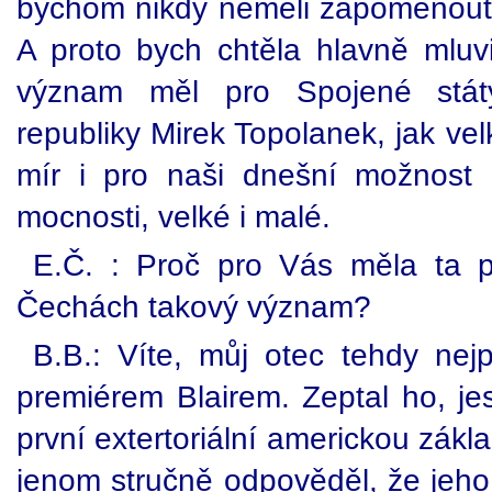
bychom nikdy neměli zapomenout n
A proto bych chtěla hlavně mluvi
význam měl pro Spojené stát
republiky Mirek Topolanek, jak ve
mír i pro naši dnešní možnost
mocnosti, velké i malé.
E.Č. : Proč pro Vás měla ta p
Čechách takový význam?
B.B.: Víte, můj otec tehdy nejp
premiérem Blairem. Zeptal ho, jes
první extertoriální americkou zákla
jenom stručně odpověděl, že jeho