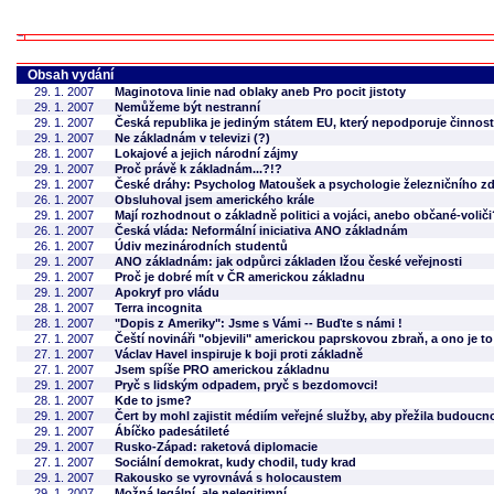
Obsah vydání
29. 1. 2007
Maginotova linie nad oblaky aneb Pro pocit jistoty
29. 1. 2007
Nemůžeme být nestranní
29. 1. 2007
Česká republika je jediným státem EU, který nepodporuje činnos
29. 1. 2007
Ne základnám v televizi (?)
28. 1. 2007
Lokajové a jejich národní zájmy
29. 1. 2007
Proč právě k základnám...?!?
29. 1. 2007
České dráhy: Psycholog Matoušek a psychologie železničního zd
26. 1. 2007
Obsluhoval jsem amerického krále
29. 1. 2007
Mají rozhodnout o základně politici a vojáci, anebo občané-voliči
26. 1. 2007
Česká vláda: Neformální iniciativa ANO základnám
26. 1. 2007
Údiv mezinárodních studentů
29. 1. 2007
ANO základnám: jak odpůrci základen lžou české veřejnosti
29. 1. 2007
Proč je dobré mít v ČR americkou základnu
29. 1. 2007
Apokryf pro vládu
28. 1. 2007
Terra incognita
28. 1. 2007
"Dopis z Ameriky": Jsme s Vámi -- Buďte s námi !
27. 1. 2007
Čeští novináři "objevili" americkou paprskovou zbraň, a ono je to
27. 1. 2007
Václav Havel inspiruje k boji proti základně
27. 1. 2007
Jsem spíše PRO americkou základnu
29. 1. 2007
Pryč s lidským odpadem, pryč s bezdomovci!
28. 1. 2007
Kde to jsme?
29. 1. 2007
Čert by mohl zajistit médiím veřejné služby, aby přežila budoucn
29. 1. 2007
Ábíčko padesátileté
29. 1. 2007
Rusko-Západ: raketová diplomacie
27. 1. 2007
Sociální demokrat, kudy chodil, tudy krad
29. 1. 2007
Rakousko se vyrovnává s holocaustem
29. 1. 2007
Možná legální, ale nelegitimní