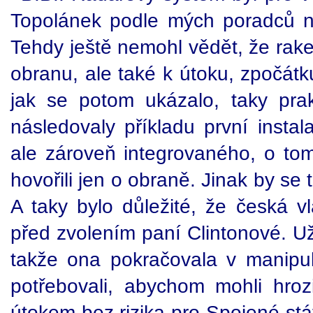
Topolánek podle mých poradců neb
Tehdy ještě nemohl vědět, že rak
obranu, ale také k útoku, zpočátk
jak se potom ukázalo, taky prakt
následovaly příkladu první insta
ale zároveň integrovaného, o to
hovořili jen o obraně. Jinak by se 
A taky bylo důležité, že česká vl
před zvolením paní Clintonové. Už
takže ona pokračovala v manipul
potřebovali, abychom mohli hro
útokem bez rizika pro Spojené st