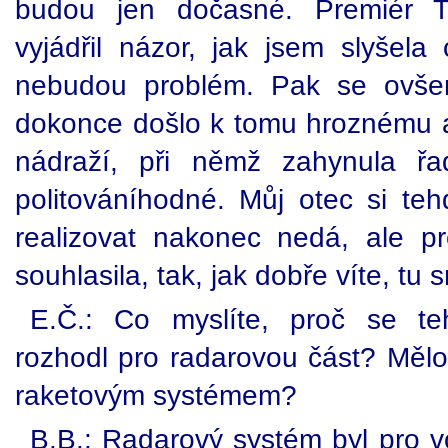
budou jen dočasné. Premiér T
vyjádřil názor, jak jsem slyšel
nebudou problém. Pak se ovšem
dokonce došlo k tomu hroznému a
nádraží, při němž zahynula řa
politováníhodné. Můj otec si teh
realizovat nakonec nedá, ale p
souhlasila, tak, jak dobře víte, tu
E.Č.: Co myslíte, proč se te
rozhodl pro radarovou část? Mělo
raketovým systémem?
B.B.: Radarový systém byl pro vol