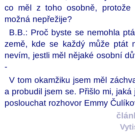
co měl z toho osobně, protože mo
možná nepřežije?
B.B.: Proč byste se nemohla ptá
země, kde se každý může ptát n
nevím, jestli měl nějaké osobní d
-
V tom okamžiku jsem měl záchvat
a probudil jsem se. Přišlo mi, jak
poslouchat rozhovor Emmy Čulíko
člán
Vyt