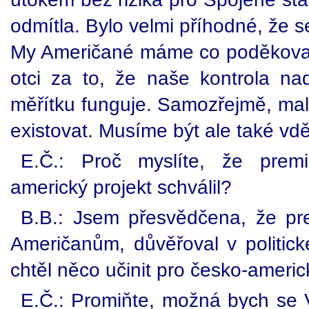
odmítla. Bylo velmi příhodné, že 
My Američané máme co poděkova
otci za to, že naše kontrola n
měřítku funguje. Samozřejmě, ma
existovat. Musíme být ale také vd
E.Č.: Proč myslíte, že prem
americký projekt schválil?
B.B.: Jsem přesvědčena, že pr
Američanům, důvěřoval v politic
chtěl něco učinit pro česko-americk
E.Č.: Promiňte, možná bych se V