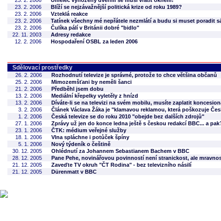
23. 2. 2006
Umělec vyhozený dveřmi se musí vrátit oknem!
23. 2. 2006
Blíží se nejzávažnější politická krize od roku 1989?
23. 2. 2006
Vzteklá reakce
23. 2. 2006
Tatínek všechny mé nepřátele nezmlátí a budu si muset poradit 
23. 2. 2006
Čulíka pálí v Británii dobré "bidlo"
22. 11. 2003
Adresy redakce
12. 2. 2006
Hospodaření OSBL za leden 2006
Sdělovací prostředky
26. 2. 2006
Rozhodnutí televize je správné, protože to chce většina občanů
25. 2. 2006
Mimozemšťani by neměli šanci
21. 2. 2006
Předběhl jsem dobu
13. 2. 2006
Mediální křepelky vyletěly z hnízd
13. 2. 2006
Díváte-li se na televizi na svém mobilu, musíte zaplatit koncesio
3. 2. 2006
Článek Václava Žáka je "klamavou reklamou, která poškozuje Česk
1. 2. 2006
Česká televize se do roku 2010 "obejde bez dalších zdrojů"
27. 1. 2006
Zprávy už jen do konce ledna ještě s českou redakcí BBC... a pa
23. 1. 2006
ČTK: médium veřejné služby
18. 1. 2006
Vlna spláchne i potůček špíny
5. 1. 2006
Nový týdeník o češtině
30. 12. 2005
Ohlédnutí za Johannem Sebastianem Bachem v BBC
28. 12. 2005
Pane Pehe, novinářovou povinností není stranickost, ale mravno
21. 12. 2005
Zaveďte TV okruh "ČT Rodina" - bez televizního násilí
21. 12. 2005
Dürenmatt v BBC