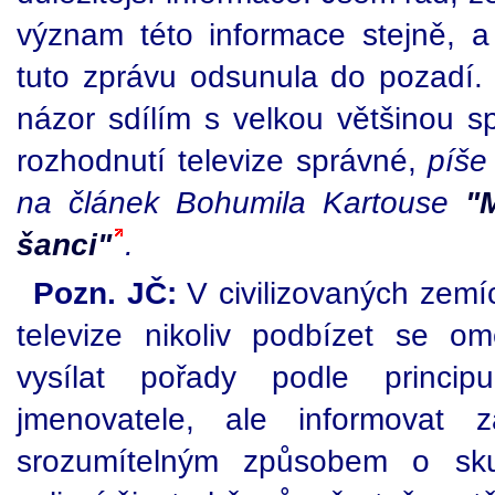
význam této informace stejně, 
tuto zprávu odsunula do pozadí. J
názor sdílím s velkou většinou 
rozhodnutí televize správné,
píše
na článek Bohumila Kartouse
"
šanci"
.
Pozn. JČ:
V civilizovaných zemí
televize nikoliv podbízet se o
vysílat pořady podle princip
jmenovatele, ale informovat 
srozumítelným způsobem o sku