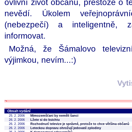
ovlivní život občanů, přestože o 
nevědí. Úkolem veřejnoprávn
(nebezpečí) a inteligentně, 
informovat.
Možná, že Šámalovo televizní
výjimkou, nevím...:)
Vyt
Obsah vydání
25. 2. 2006
Mimozemšťani by neměli šanci
26. 2. 2006
Lžete si do ksichtu
26. 2. 2006
Rozhodnutí televize je správné, protože to chce většina občanů
26. 2. 2006
Leteckou dopravu ohrožují jedovaté zplodiny