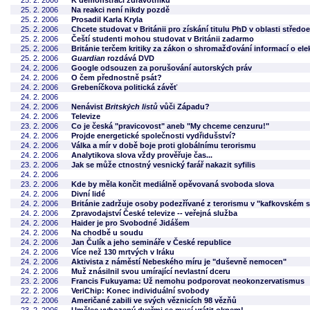
25. 2. 2006
K demonstraci zdravotníků
25. 2. 2006
Na reakci není nikdy pozdě
25. 2. 2006
Prosadil Karla Kryla
25. 2. 2006
Chcete studovat v Británii pro získání titulu PhD v oblasti střed
25. 2. 2006
Čeští studenti mohou studovat v Británii zadarmo
25. 2. 2006
Británie terčem kritiky za zákon o shromažďování informací o el
25. 2. 2006
Guardian
rozdává DVD
24. 2. 2006
Google odsouzen za porušování autorských práv
24. 2. 2006
O čem přednostně psát?
24. 2. 2006
Grebeníčkova politická závěť
24. 2. 2006
24. 2. 2006
Nenávist
Britských listů
vůči Západu?
24. 2. 2006
Televize
23. 2. 2006
Co je česká "pravicovost" aneb "My chceme cenzuru!"
24. 2. 2006
Projde energetické společnosti vydřidušství?
24. 2. 2006
Válka a mír v době boje proti globálnímu terorismu
24. 2. 2006
Analytikova slova vždy prověřuje čas...
23. 2. 2006
Jak se může ctnostný vesnický farář nakazit syfilis
24. 2. 2006
23. 2. 2006
Kde by měla končit mediálně opěvovaná svoboda slova
24. 2. 2006
Divní lidé
24. 2. 2006
Británie zadržuje osoby podezřívané z terorismu v "kafkovském s
24. 2. 2006
Zpravodajství České televize -- veřejná služba
24. 2. 2006
Haider je pro Svobodné Jidášem
24. 2. 2006
Na chodbě u soudu
24. 2. 2006
Jan Čulík a jeho semináře v České republice
24. 2. 2006
Více než 130 mrtvých v Iráku
24. 2. 2006
Aktivista z náměstí Nebeského míru je "duševně nemocen"
24. 2. 2006
Muž znásilnil svou umírající nevlastní dceru
23. 2. 2006
Francis Fukuyama: Už nemohu podporovat neokonzervatismus
22. 2. 2006
VeriChip: Konec individuální svobody
22. 2. 2006
Američané zabili ve svých věznicích 98 vězňů