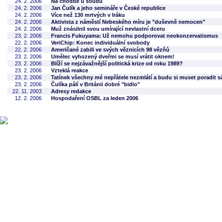
24. 2. 2006
Na chodbě u soudu
24. 2. 2006
Jan Čulík a jeho semináře v České republice
24. 2. 2006
Více než 130 mrtvých v Iráku
24. 2. 2006
Aktivista z náměstí Nebeského míru je "duševně nemocen"
24. 2. 2006
Muž znásilnil svou umírající nevlastní dceru
23. 2. 2006
Francis Fukuyama: Už nemohu podporovat neokonzervatismus
22. 2. 2006
VeriChip: Konec individuální svobody
22. 2. 2006
Američané zabili ve svých věznicích 98 vězňů
23. 2. 2006
Umělec vyhozený dveřmi se musí vrátit oknem!
23. 2. 2006
Blíží se nejzávažnější politická krize od roku 1989?
23. 2. 2006
Vzteklá reakce
23. 2. 2006
Tatínek všechny mé nepřátele nezmlátí a budu si muset poradit 
23. 2. 2006
Čulíka pálí v Británii dobré "bidlo"
22. 11. 2003
Adresy redakce
12. 2. 2006
Hospodaření OSBL za leden 2006