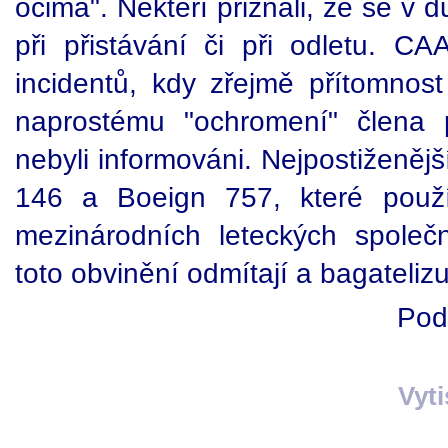
očima". Někteří přiznali, že se v 
při přistávání či při odletu. C
incidentů, kdy zřejmě přítomnost
naprostému "ochromení" člena 
nebyli informováni. Nejpostiženějš
146 a Boeign 757, které použí
mezinárodních leteckých společn
toto obvinění odmítají a bagatelizuj
Pod
Vyt