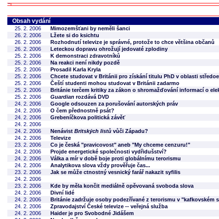
Obsah vydání
25. 2. 2006
Mimozemšťani by neměli šanci
26. 2. 2006
Lžete si do ksichtu
26. 2. 2006
Rozhodnutí televize je správné, protože to chce většina občanů
26. 2. 2006
Leteckou dopravu ohrožují jedovaté zplodiny
25. 2. 2006
K demonstraci zdravotníků
25. 2. 2006
Na reakci není nikdy pozdě
25. 2. 2006
Prosadil Karla Kryla
25. 2. 2006
Chcete studovat v Británii pro získání titulu PhD v oblasti střed
25. 2. 2006
Čeští studenti mohou studovat v Británii zadarmo
25. 2. 2006
Británie terčem kritiky za zákon o shromažďování informací o el
25. 2. 2006
Guardian
rozdává DVD
24. 2. 2006
Google odsouzen za porušování autorských práv
24. 2. 2006
O čem přednostně psát?
24. 2. 2006
Grebeníčkova politická závěť
24. 2. 2006
24. 2. 2006
Nenávist
Britských listů
vůči Západu?
24. 2. 2006
Televize
23. 2. 2006
Co je česká "pravicovost" aneb "My chceme cenzuru!"
24. 2. 2006
Projde energetické společnosti vydřidušství?
24. 2. 2006
Válka a mír v době boje proti globálnímu terorismu
24. 2. 2006
Analytikova slova vždy prověřuje čas...
23. 2. 2006
Jak se může ctnostný vesnický farář nakazit syfilis
24. 2. 2006
23. 2. 2006
Kde by měla končit mediálně opěvovaná svoboda slova
24. 2. 2006
Divní lidé
24. 2. 2006
Británie zadržuje osoby podezřívané z terorismu v "kafkovském s
24. 2. 2006
Zpravodajství České televize -- veřejná služba
24. 2. 2006
Haider je pro Svobodné Jidášem