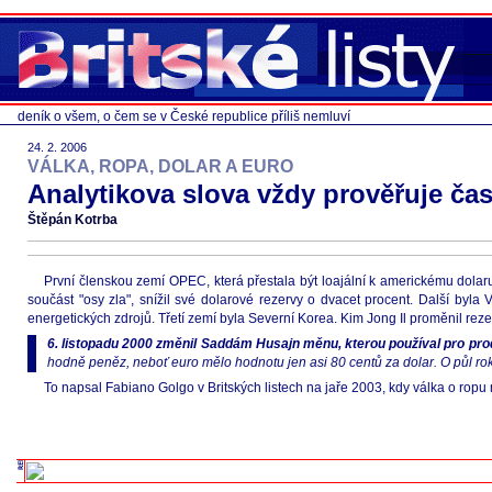
deník o všem, o čem se v České republice příliš nemluví
24. 2. 2006
VÁLKA, ROPA, DOLAR A EURO
Analytikova slova vždy prověřuje čas.
Štěpán Kotrba
První členskou zemí OPEC, která přestala být loajální k americkému dolaru 
součást "osy zla", snížil své dolarové rezervy o dvacet procent. Další byl
energetických zdrojů. Třetí zemí byla Severní Korea. Kim Jong Il proměnil reze
6. listopadu 2000 změnil Saddám Husajn měnu, kterou používal pro pro
hodně peněz, neboť euro mělo hodnotu jen asi 80 centů za dolar. O půl roku
To napsal Fabiano Golgo v Britských listech na jaře 2003, kdy válka o ropu