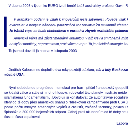
V dubnu 2003 v týdeníku EURO tvrdil téměř totéž australský profesor Gavin R
V arabském podání je vztah k jinověrcům ještě zjitřenější. Povede však k
dvacet let. A nebyl to náhodou parazitní cíl konzervativních militantně křes
že irácká ropa se bude obchodovat v eurech a zbytek arabského poloost
Americká válka má zůstat mediální virtualitou, v níž krev a smrt nemá míst
neslyšet modlitby, neprotestovat proti válce o ropu. To je oficiální strategie
To jsem si dovolil já napsat v listopadu 2003.
Jindřich Kalous mne doplnil o dva roky později otázkou,
zda a kdy Rusko zač
včetně USA.
Nyní s obdobnou prognózou - tentokrát pro Irán - přišel francouzský geopolitic
se k další válce a stále si mnoho hloupých obyvatel této planety myslí, že nejde
islámskému fundamentalismu. Dovoluji si konstatovat, že autoritativně socialisti
který od té doby přes americkou snahu o "bleskovou kampaň" vede proti USA úsp
podle počtu mrtvých amerických vojáků a civilistů, zničené techniky, pokles
špionáže o 200 000 bojovnících odporu. Odboj proti okupantům od té doby neusta
čas od času zopakovat...
Laborat