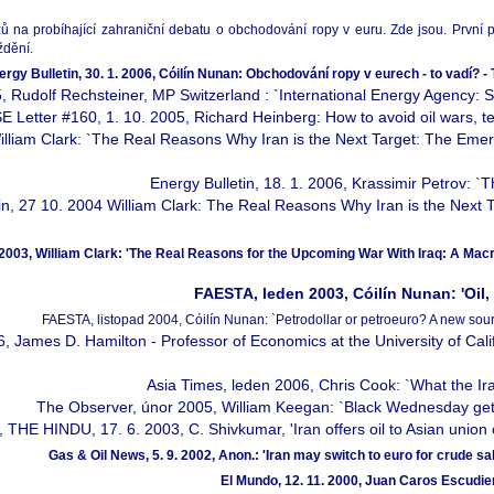
ů na probíhající zahraniční debatu o obchodování ropy v euru. Zde jsou. První 
ždění.
ergy Bulletin, 30. 1. 2006, Cóilín Nunan: Obchodování ropy v eurech - to vadí? - T
5, Rudolf Rechsteiner, MP Switzerland : `International Energy Agency: 
E Letter #160, 1. 10. 2005, Richard Heinberg: How to avoid oil wars, 
William Clark: `The Real Reasons Why Iran is the Next Target: The Eme
Energy Bulletin, 18. 1. 2006, Krassimir Petrov: `
in, 27 10. 2004 William Clark: The Real Reasons Why Iran is the Nex
 2003, William Clark: 'The Real Reasons for the Upcoming War With Iraq: A Ma
FAESTA, leden 2003, Cóilín Nunan: 'Oil,
FAESTA, listopad 2004, Cóilín Nunan: `Petrodollar or petroeuro? A new sour
mes D. Hamilton - Professor of Economics at the University of Califo
Asia Times, leden 2006, Chris Cook: `What the Iran
The Observer, únor 2005, William Keegan: `Black Wednesday get
, THE HINDU, 17. 6. 2003, C. Shivkumar, 'Iran offers oil to Asian union
Gas & Oil News, 5. 9. 2002, Anon.: 'Iran may switch to euro for crude 
El Mundo, 12. 11. 2000, Juan Caros Escudier