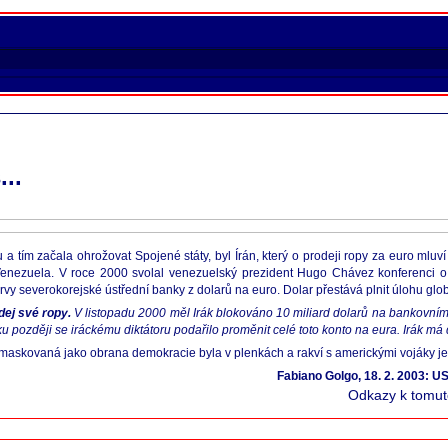
..
a tím začala ohrožovat Spojené státy, byl Írán, který o prodeji ropy za euro mluv
a Venezuela. V roce 2000 svolal venezuelský prezident Hugo Chávez konferenci o 
rvy severokorejské ústřední banky z dolarů na euro. Dolar přestává plnit úlohu glo
dej své ropy.
V listopadu 2000 měl Irák blokováno 10 miliard dolarů na bankovní
 později se iráckému diktátoru podařilo proměnit celé toto konto na eura. Irák má 
 maskovaná jako obrana demokracie byla v plenkách a rakví s americkými vojáky ješ
Fabiano Golgo, 18. 2. 2003: U
Odkazy k tomuto