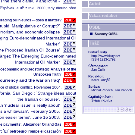
Plné znění článku v angličtině -
ZDE
Autoři
příspěvek je už z roku 2000, tedy dlouho před
Vzkaz redakci
rading oil in euros -- does it matter?
ZDE
Stupid, Manipulative or Corrupt?'
ZDE
OSBL
terrorism, and economic collapse
ZDE
Stanovy OSBL
rging Euro-denominated International Oil
Tiráž
Marker'
ZDE
The Proposed Iranian Oil Bourse'
ZDE
Britské listy
t Target: The Emerging Euro-denominated
http://www.blisty.cz/
ISSN 1213-1792
International Oil Marker
ZDE
Šéfredaktor:
croeconomic and Geostrategic Analysis of the
Jan Čulík
Unspoken Truth'
ZDE
Redaktor:
 currency and the war on Iraq'
ZDE
Karel Dolejší
Správa:
ce of global conflict', November 2004,
ZDE
Michal Panoch, Jan Panoch
rnia, San Diego : `Strange ideas about
Grafický návrh:
the Iranian oil bourse',
ZDE
Štěpán Kotrba
 'nuclear issue' is really about'
ZDE
s a whitewash', February 2005,
ZDE
 on easier terms', June 16 2003,
ZDE
sale payments', Alexander Oil and Gas
ZDE
: `El `petroeuro' rompe el cascarón'
ZDE