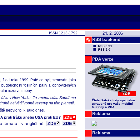
ISSN 1213-1792
24. 2. 2006
RSS backend
RSS 0.91
RSS 2.0
PDA verze
í již od roku 1999. Poté co byl jmenován jako
budoucnosti fosilních paliv a obnovitelných
bální rezervní měny.
m účtu v New Yorku. Ta změna stála Saddáma
Čtěte Britské listy speciálně
druhé největší ropné rezervy na této planetě.
upravené pro vaše mobilní
telefony a PDA
tě nebylo tolik, jako dnes.
Reklama
SA proti Iráku anebo USA proti EU?
ZDE
 tématu - v angličtině
ZDE
ZDE
Reklama