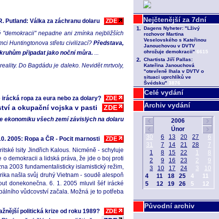
. Putland: Válka za záchranu dolaru
ZDE
ké "demokracii" nepadne ani zmínka nejbližších
mci Huntingtonova střetu civilizací?
Představa,
kruhům připadat jako noční můra.
...
reality. Do Bagdádu je daleko. Nevidět mrtvoly,
Celé vydání
e irácká ropa za eura nebo za dolary?
ZDE
Archiv vydání
ství a okupační vojska v pasti
ZDE
uje ekonomiku všech zemí závislých na dolaru
 10. 2005: Ropa a ČR - Pocit marnosti
ZDE
ritské lsity Jindřich Kalous. Nicméně - schyluje
 o demokracii a lidská práva, že jde o boj proti
ezna 2003 fundamentalisticky islamistický režim,
erika našla svůj druhý Vietnam - soudě alespoň
out donekonečna. 6. 1. 2005 mluvil šéf irácké
bálního vůdcovství začala. Možná je to potřeba
Původní archiv
ažnější politická krize od roku 1989?
ZDE