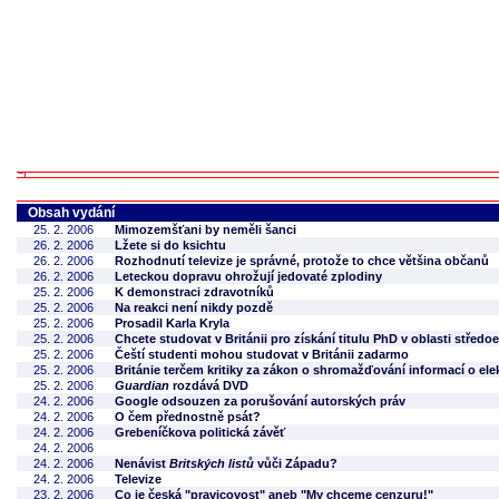
Obsah vydání
25. 2. 2006
Mimozemšťani by neměli šanci
26. 2. 2006
Lžete si do ksichtu
26. 2. 2006
Rozhodnutí televize je správné, protože to chce většina občanů
26. 2. 2006
Leteckou dopravu ohrožují jedovaté zplodiny
25. 2. 2006
K demonstraci zdravotníků
25. 2. 2006
Na reakci není nikdy pozdě
25. 2. 2006
Prosadil Karla Kryla
25. 2. 2006
Chcete studovat v Británii pro získání titulu PhD v oblasti střed
25. 2. 2006
Čeští studenti mohou studovat v Británii zadarmo
25. 2. 2006
Británie terčem kritiky za zákon o shromažďování informací o el
25. 2. 2006
Guardian
rozdává DVD
24. 2. 2006
Google odsouzen za porušování autorských práv
24. 2. 2006
O čem přednostně psát?
24. 2. 2006
Grebeníčkova politická závěť
24. 2. 2006
24. 2. 2006
Nenávist
Britských listů
vůči Západu?
24. 2. 2006
Televize
23. 2. 2006
Co je česká "pravicovost" aneb "My chceme cenzuru!"