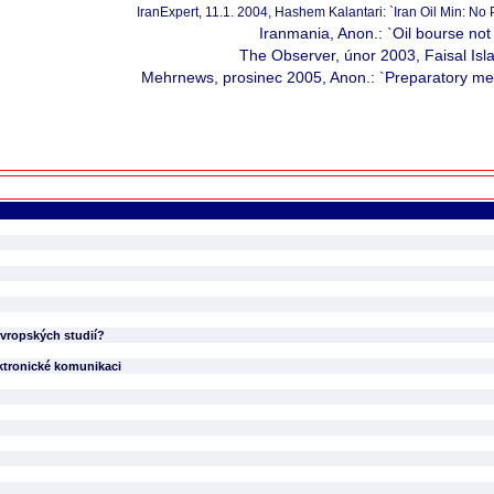
IranExpert, 11.1. 2004, Hashem Kalantari: `Iran Oil Min: No 
Iranmania, Anon.: `Oil bourse not
The Observer, únor 2003, Faisal Isl
Mehrnews, prosinec 2005, Anon.: `Preparatory meas
oevropských studií?
ektronické komunikaci