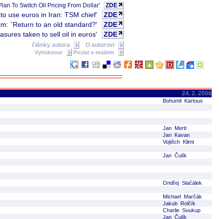
Plan To Switch Oil Pricing From Dollar'
ZDE
 to use euros in Iran: TSM chief'
ZDE
am: `Return to an old standard?'
ZDE
ures taken to sell oil in euros'
ZDE
články autora
O autorovi
Vytisknout
Poslat e-mailem
24. 2. 2006
Bohumil Kartous
Jan Mertl
Jan Kavan
Vojtěch Klimt
Jan Čulík
Ondřej Slačálek
Michael Marčák
Jakub Rolčík
Charlie Soukup
Jan Čulík