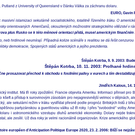
. Putland z University of Queensland v článku Válka za záchranu dolaru.
EURO, Gavin R
 masivní islamizaci sekulárně socialistického, totalitně řízeného Iráku. O americ
ťansky orientovaných Američanů, okouzlených možnostmi strategického vítězství v rá
rova plus Rusko se k této měnové orientaci přidá, musel americkým finančním 
o, neb hrdinové neumírají. Případná kolize scénáře s realitou se dá řešit cenzurou 
 kolébky demokracie, Spojených států amerických a jejího prezidenta.
Štěpán Kotrba, 9. 9. 2003: Bud
Štěpán Kotrba, 10. 11. 2003: Prolhané hrdin
ne prosazovat přechod k obchodu s fosilními palivy v eurech a tím destabiliz
Jindřich Kalous, 14.
ký institut. Má tři roky zpoždění. Francie objevila Ameriku. Informaci přinsel pro B
 o kšeft a přístup k surovinovým zásobám pro nejagresivnější velmoc v dějinách, ale
cký, ale sekulární režim v Iráku vystřídal přesně podle prognóz Britských listů z bř
ěšnou partyzánskou a guerillovou válku už tři roky. I přes "svobodné" volby. Am
u dolaru i astronomického vzestupu dluhů americké ekonomiky. Dolary nejde tiskn
l, ale zesílil. Už dva roky je velmi racionálně organizován. Krize amerického glo
oire européen d'Anticipation Politique Europe 2020, 23. 2. 2006: Blíží se nejzáv