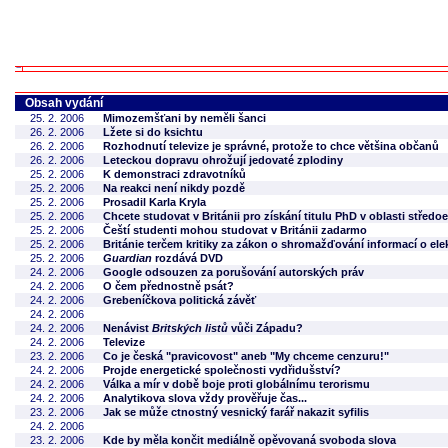
Obsah vydání
25. 2. 2006
Mimozemšťani by neměli šanci
26. 2. 2006
Lžete si do ksichtu
26. 2. 2006
Rozhodnutí televize je správné, protože to chce většina občanů
26. 2. 2006
Leteckou dopravu ohrožují jedovaté zplodiny
25. 2. 2006
K demonstraci zdravotníků
25. 2. 2006
Na reakci není nikdy pozdě
25. 2. 2006
Prosadil Karla Kryla
25. 2. 2006
Chcete studovat v Británii pro získání titulu PhD v oblasti střed
25. 2. 2006
Čeští studenti mohou studovat v Británii zadarmo
25. 2. 2006
Británie terčem kritiky za zákon o shromažďování informací o el
25. 2. 2006
Guardian
rozdává DVD
24. 2. 2006
Google odsouzen za porušování autorských práv
24. 2. 2006
O čem přednostně psát?
24. 2. 2006
Grebeníčkova politická závěť
24. 2. 2006
24. 2. 2006
Nenávist
Britských listů
vůči Západu?
24. 2. 2006
Televize
23. 2. 2006
Co je česká "pravicovost" aneb "My chceme cenzuru!"
24. 2. 2006
Projde energetické společnosti vydřidušství?
24. 2. 2006
Válka a mír v době boje proti globálnímu terorismu
24. 2. 2006
Analytikova slova vždy prověřuje čas...
23. 2. 2006
Jak se může ctnostný vesnický farář nakazit syfilis
24. 2. 2006
23. 2. 2006
Kde by měla končit mediálně opěvovaná svoboda slova