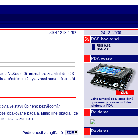
ISSN 1213-1792
24. 2. 2006
RSS backend
RSS 0.91
RSS 2.0
PDA verze
orge McKee (50), přiznal, že znásilnil dne 23.
 a předtím, než byla znásilněna, několikrát
Čtěte Britské listy speciálně
upravené pro vaše mobilní
telefony a PDA
dyž byla ve stavu úplného bezvědomí."
Reklama
otože opakovaně padala. Mimo jiné spadla i ze
 v nemocnici zemřela.
Reklama
Podrobnosti v angličtině
ZDE