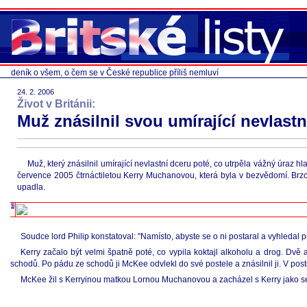
deník o všem, o čem se v České republice příliš nemluví
24. 2. 2006
Život v Británii:
Muž znásilnil svou umírající nevlastn
Muž, který znásilnil umírající nevlastní dceru poté, co utrpěla vážný úraz 
července 2005 čtrnáctiletou Kerry Muchanovou, která byla v bezvědomí. Brzo
upadla.
Soudce lord Philip konstatoval: "Namísto, abyste se o ni postaral a vyhledal p
Kerry začalo být velmi špatně poté, co vypila koktajl alkoholu a drog. Dv
schodů. Po pádu ze schodů ji McKee odvlekl do své postele a znásilnil ji. V pos
McKee žil s Kerryinou matkou Lornou Muchanovou a zacházel s Kerry jako s