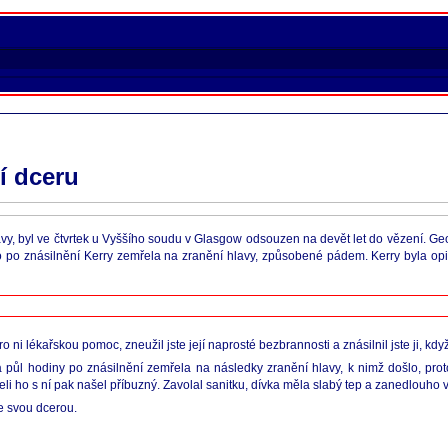
í dceru
hlavy, byl ve čtvrtek u Vyššího soudu v Glasgow odsouzen na devět let do vězení. Ge
 po znásilnění Kerry zemřela na zranění hlavy, způsobené pádem. Kerry byla opilá
ro ni lékařskou pomoc, zneužil jste její naprosté bezbrannosti a znásilnil jste ji, k
ě a půl hodiny po znásilnění zemřela na následky zranění hlavy, k nimž došlo, pr
teli ho s ní pak našel příbuzný. Zavolal sanitku, dívka měla slabý tep a zanedlouho
e svou dcerou.