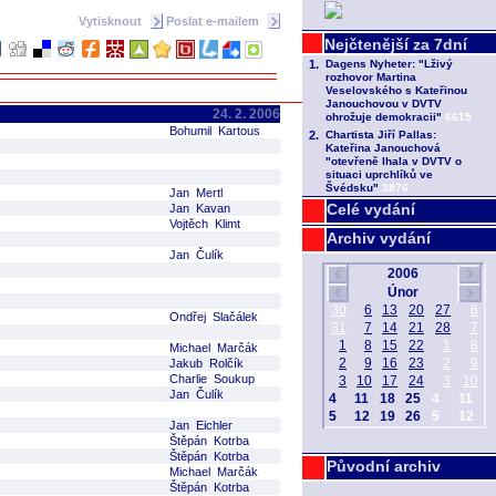
Vytisknout
Poslat e-mailem
24. 2. 2006
Bohumil Kartous
Jan Mertl
Celé vydání
Jan Kavan
Vojtěch Klimt
Archiv vydání
Jan Čulík
Ondřej Slačálek
Michael Marčák
Jakub Rolčík
Charlie Soukup
Jan Čulík
Jan Eichler
Štěpán Kotrba
Štěpán Kotrba
Původní archiv
Michael Marčák
Štěpán Kotrba