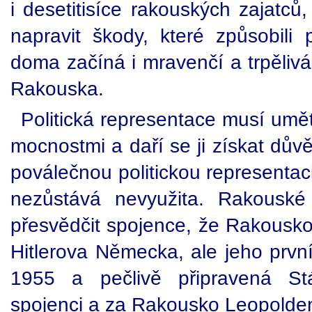
i desetitisíce rakouských zajatců
napravit škody, které způsobili 
doma začíná i mravenčí a trpělivá
Rakouska.
Politická representace musí umět
mocnostmi a daří se ji získat dův
poválečnou politickou representac
nezůstává nevyužita. Rakouské 
přesvědčit spojence, že Rakousk
Hitlerova Německa, ale jeho první
1955 a pečlivě připravená St
spojenci a za Rakousko Leopolde