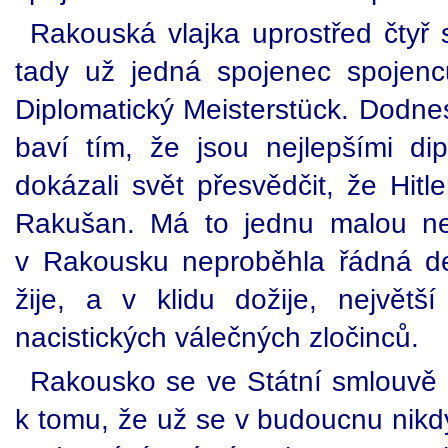
Rakouská vlajka uprostřed čtyř 
tady už jedná spojenec spojenců 
Diplomatický Meisterstück. Dodne
baví tím, že jsou nejlepšími di
dokázali svět přesvědčit, že Hit
Rakušan. Má to jednu malou ne
v Rakousku neproběhla řádná de
žije, a v klidu dožije, největš
nacistických válečných zločinců.
Rakousko se ve Státní smlouvě m
k tomu, že už se v budoucnu nik