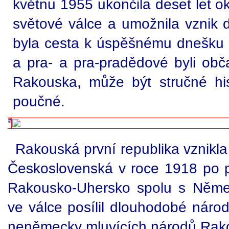
květnu 1955 ukončila deset let 
světové válce a umožnila vznik d
byla cesta k úspěšnému dnešku ?
a pra- a pra-pradědové byli obč
Rakouska, může být stručné hist
poučné.
Rakouská první republika vznikla 
Československá v roce 1918 po pr
Rakousko-Uhersko spolu s Něme
ve válce posílil dlouhodobé náro
neněmecky mluvících národů Rak