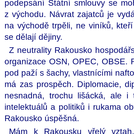
podepsání Státní smlouvy se moho
z východu. Návrat zajatců je vydá
na východě trpěli, ne viníků, kteří 
se dělají dějiny.
Z neutrality Rakousko hospodářsk
organizace OSN, OPEC, OBSE. Ra
pod paží s šachy, vlastnícími naf
má zas prospěch. Diplomacie, dip
nesnadná, trochu lišácká, ale 
intelektuálů a politiků i rukama o
Rakousko úspěšná.
Mám k Rakousku vřelý vztah.