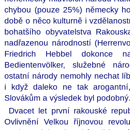
chybou (pouze 25%) německy hov
době o něco kulturně i vzdělanost
bohatšího obyvatelstva Rakousk
nadřazenou národností (Herrenvol
Friedrich Hebbel dokonce 
Bedientenvölker, služebné nár
ostatní národy nemohly nechat lí
i když daleko ne tak arogantní
Slovákům a výsledek byl podobný
Dvacet let první rakouské repu
Ovlivnění Velkou říjnovou revolu