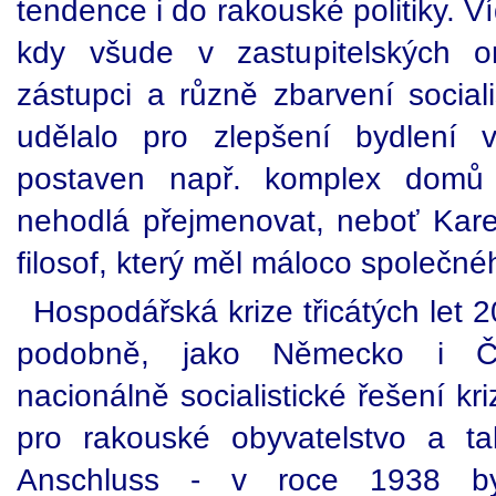
tendence i do rakouské politiky. 
kdy všude v zastupitelských or
zástupci a různě zbarvení socia
udělalo pro zlepšení bydlení v
postaven např. komplex domů 
nehodlá přejmenovat, neboť Karel
filosof, který měl máloco společnéh
Hospodářská krize třicátých let 
podobně, jako Německo i Čes
nacionálně socialistické řešení kr
pro rakouské obyvatelstvo a t
Anschluss - v roce 1938 by