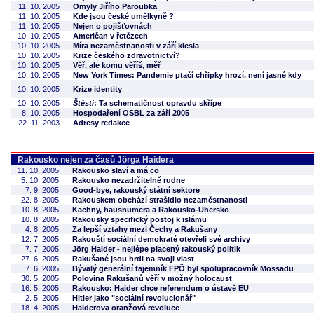
11. 10. 2005
Omyly Jiřího Paroubka
11. 10. 2005
Kde jsou české umělkyně ?
11. 10. 2005
Nejen o pojišťovnách
10. 10. 2005
Američan v řetězech
10. 10. 2005
Míra nezaměstnanosti v září klesla
10. 10. 2005
Krize českého zdravotnictví?
10. 10. 2005
Věř, ale komu věříš, měř
10. 10. 2005
New York Times: Pandemie ptačí chřipky hrozí, není jasné kdy
10. 10. 2005
Krize identity
10. 10. 2005
Štěstí
: Ta schematičnost opravdu skřípe
8. 10. 2005
Hospodaření OSBL za září 2005
22. 11. 2003
Adresy redakce
Rakousko nejen za časů Jörga Haidera
11. 10. 2005
Rakousko slaví a má co
5. 10. 2005
Rakousko nezadržitelně rudne
7. 9. 2005
Good-bye, rakouský státní sektore
22. 8. 2005
Rakouskem obchází strašidlo nezaměstnanosti
10. 8. 2005
Kachny, hausnumera a Rakousko-Uhersko
10. 8. 2005
Rakousky specifický postoj k islámu
4. 8. 2005
Za lepší vztahy mezi Čechy a Rakušany
12. 7. 2005
Rakouští sociální demokraté otevřeli své archivy
7. 7. 2005
Jörg Haider - nejlépe placený rakouský politik
27. 6. 2005
Rakušané jsou hrdi na svoji vlast
7. 6. 2005
Bývalý generální tajemník FPÖ byl spolupracovník Mossadu
30. 5. 2005
Polovina Rakušanů věří v možný holocaust
16. 5. 2005
Rakousko: Haider chce referendum o ústavě EU
2. 5. 2005
Hitler jako "sociální revolucionář"
18. 4. 2005
Haiderova oranžová revoluce