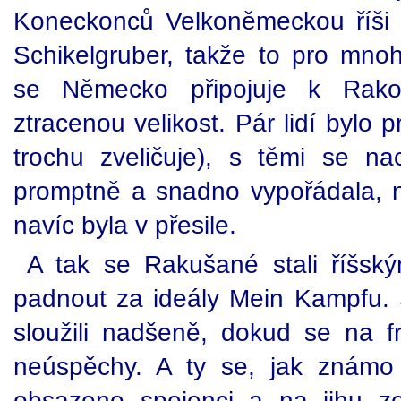
Koneckonců Velkoněmeckou říši 
Schikelgruber, takže to pro mn
se Německo připojuje k Rak
ztracenou velikost. Pár lidí bylo 
trochu zveličuje), s těmi se nac
promptně a snadno vypořádala, n
navíc byla v přesile.
A tak se Rakušané stali říšsk
padnout za ideály Mein Kampfu. S
sloužili nadšeně, dokud se na f
neúspěchy. A ty se, jak známo 
obsazeno spojenci a na jihu z