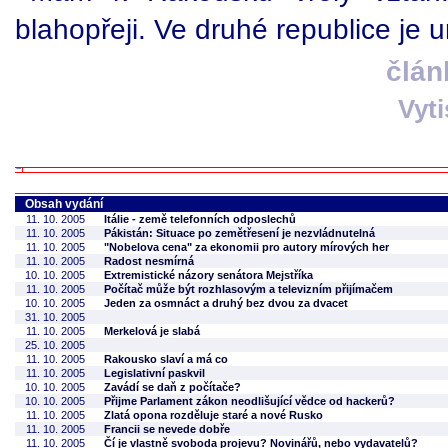
blahopřeji. Ve druhé republice je u
člán
Vyt
Obsah vydání
11. 10. 2005
Itálie - země telefonních odposlechů
11. 10. 2005
Pákistán: Situace po zemětřesení je nezvládnutelná
11. 10. 2005
"Nobelova cena" za ekonomii pro autory mírových her
11. 10. 2005
Radost nesmírná
10. 10. 2005
Extremistické názory senátora Mejstříka
11. 10. 2005
Počítač může být rozhlasovým a televizním přijímačem
10. 10. 2005
Jeden za osmnáct a druhý bez dvou za dvacet
31. 10. 2005
11. 10. 2005
Merkelová je slabá
25. 10. 2005
11. 10. 2005
Rakousko slaví a má co
11. 10. 2005
Legislativní paskvil
10. 10. 2005
Zavádí se daň z počítače?
10. 10. 2005
Přijme Parlament zákon neodlišující vědce od hackerů?
11. 10. 2005
Zlatá opona rozděluje staré a nové Rusko
11. 10. 2005
Francii se nevede dobře
11. 10. 2005
Čí je vlastně svoboda projevu? Novinářů, nebo vydavatelů?