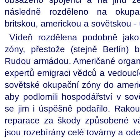
následně rozděleno na okupač
britskou, americkou a sovětskou - 
Vídeň rozdělena podobně jako 
zóny, přestože (stejně Berlín)
Rudou armádou. Američané organiz
expertů emigraci vědců a vedoucí
sovětské okupační zóny do americ
aby podlomili hospodářství v sov
se jim i úspěšně podařilo. Rakou
reparace za škody způsobené v
jsou rozebírány celé továrny a od