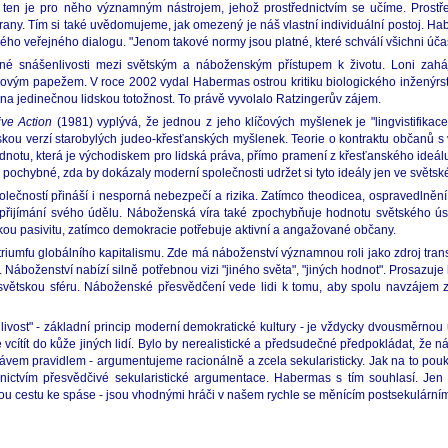
 ten je pro něho významným nástrojem, jehož prostřednictvím se učíme. Prostř
ny. Tím si také uvědomujeme, jak omezený je náš vlastní individuální postoj. Ha
kého veřejného dialogu. "Jenom takové normy jsou platné, které schválí všichni úča
né snášenlivosti mezi světským a náboženským přístupem k životu. Loni zah
ovým papežem. V roce 2002 vydal Habermas ostrou kritiku biologického inženýrstv
 jedinečnou lidskou totožnost. To právě vyvolalo Ratzingerův zájem.
ve Action
(1981) vyplývá, že jednou z jeho klíčových myšlenek je "lingvistifika
skou verzí starobylých judeo-křesťanských myšlenek. Teorie o kontraktu občanů 
odnotu, která je východiskem pro lidská práva, přímo pramení z křesťanského ideál
pochybné, zda by dokázaly moderní společnosti udržet si tyto ideály jen ve světsk
čností přináší i nesporná nebezpečí a rizika. Zatímco theodicea, ospravedlnění 
ímu přijímání svého údělu. Náboženská víra také zpochybňuje hodnotu světského 
skou pasivitu, zatímco demokracie potřebuje aktivní a angažované občany.
triumfu globálního kapitalismu. Zde má náboženství významnou roli jako zdroj tra
áboženství nabízí silně potřebnou vizi "jiného světa", "jiných hodnot". Prosazuje 
 světskou sféru. Náboženské přesvědčení vede lidi k tomu, aby spolu navzájem zach
t" - základní princip moderní demokratické kultury - je vždycky dvousměrnou ulic
eme vcítít do kůže jiných lidí. Bylo by nerealistické a předsudečné předpokládat, ž
 právem pravidlem - argumentujeme racionálně a zcela sekularisticky. Jak na to p
třednictvím přesvědčivé sekularistické argumentace. Habermas s tím souhlasí. Jen
vou cestu ke spáse - jsou vhodnými hráči v našem rychle se měnícím postsekulárním