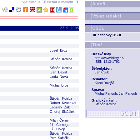
Vytisknout
Poslat e-mailem
Autoři
Vzkaz redakci
OSBL
27. 9. 2005
Stanovy OSBL
Tiráž
Josef Brož
Britské listy
http://www.blisty.cz/
Štěpán Kotrba
ISSN 1213-1792
Štěpán Kotrba
Šéfredaktor:
Ivan David
Jan Čulík
Linda Nová
Redaktor:
Karel Dolejší
Michal Brož
Správa:
Michal Panoch, Jan Panoch
Štěpán Kotrba
Grafický návrh:
Robert Kvacskai
Štěpán Kotrba
Ladislav Žák
Ondřej Slačálek
Milan Černý
Jiří Černega
Jiří Dolejš
Štěpán Kotrba
Petr Šafařík