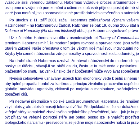
vyžaduje širší veřejnou základnu. Habermas vyžaduje proces argumentace -
usilujeme o vzájemné porozumění a učíme se dočasně přijmout postoj druhé stra
které jsou morální, jsou ospravedlnitelné prostřednictvím otevřeného a autentic
Po útocích z 11. září 2001 začal Habermas zdůrazňovat význam vzájem
Ratzingerem - na Ratzingerovu žádost. Ratzinger se pak 19. dubna 2005 stal n
Defence of Humanity (Na obranu lidskosti)
obhajuje Habermas výmluvně právo na
Už z čelného Habermasova díla z osmdesátých let
Theory of Communicati
termínem Habermas míní, že moderní pojmy rovnosti a spravedlnosti jsou svět
Starém Zákoně. Naše představa o tom, že všichni lidé mají svou individuální h
Kdyby tyto cenné náboženské zdroje morálky a spravedlnosti zcela odumřely, je 
Na druhé straně Habermas uznává, že návrat náboženství do moderních spole
poskytuje útěchu, stávají-li se obětí osudu, často je to také vede k pasivn
blaženství po smrti. Tak vzniká riziko, že náboženství může vyvolávat společen
Nynější celosvětově uznávaný úspěch tržní ekonomiky vede k příliš silnému 
aby úplně propadla honbě za kariérou a principu životního pracovního úspěchu. N
globální nadvládu agresivity, chtivosti po majetku a manipulace, ovládajících
dosažení cílů.
Při nedávné přednášce v polské Lodži argumentoval Habermas, že "snášenlivos
víry i ateisty, ale ateisté musejí tolerovat věřící. Předpokládá to, že se dokáž
veřejné sféry kompletně zbaví svého nejhlubšího přesvědčení, kde - jak je to
být přijaty ve veřejné politické sféře jen potud, pokud lze je vyjádřit pros
teologického narcismu - přesvědčení, že jedině moje náboženství nabízí tu pra