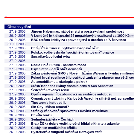
Obsah vydání
27. 9. 2005
Jürgen Habermas, náboženství a postsekulární společnost
26. 9. 2005
V Londýně je k dispozici 24 megabitový broadband za 1000 Kč m
26. 9. 2005
BBC terčem kritiky za zpravodajství o útocích ze 7. července
31. 10. 2005
27. 9. 2005
Chtějí Češi Turecku vyklovat evropské oči?
27. 9. 2005
Polsko: volby vyhrála "sociálně orientovaná" pravice
27. 9. 2005
Smradlavá policejní ryba
27. 9. 2005
27. 9. 2005
Radio Haló Futura - bandiera rossa
27. 9. 2005
Psychiatrie - další oběť deviantů
27. 9. 2005
Zákaz pěstování GMO v Novém Jižním Walesu a likvidace milionů
27. 9. 2005
Pokud hrozí rostlince či broučkovi zmizení z planety, má větší ce
27. 9. 2005
Automobilismus, ekologie a pokrok
26. 9. 2005
Štěstí
Bohdana Slámy dostalo cenu v San Sebastian
27. 9. 2005
Šedesátá Revolver revue
27. 9. 2005
Opilí a agresivní bezdomovci na zastávce autobusu
26. 9. 2005
Organizovaný zločin v Karlových Varech je silnější než spravedln
26. 9. 2005
Tips aren't included II.
26. 9. 2005
Sin City: Město ctnosti?
26. 9. 2005
Stránky věnované spisovateli Ludvíku Vaculíkovi
26. 9. 2005
Chvála braku
26. 9. 2005
Sedmdesátá léta v Čechách
27. 9. 2005
Bratr Žižka dobře věděl, proč si hlídal pikharty a adamity
26. 9. 2005
Český sen mediálního břídila
26. 9. 2005
Hysterická a vulgární mlátička
Britských listů