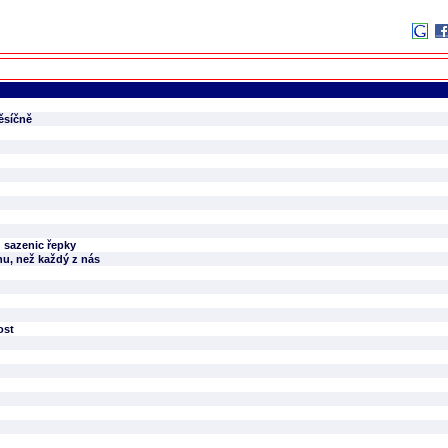
ěsíčně
 sazenic řepky
nu, než každý z nás
ost