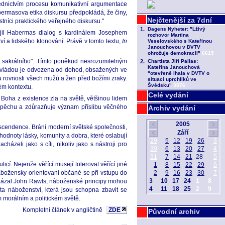
ednictvím procesu komunikativní argumentace
bermasova etika diskursu předpokládá, že činy,
stníci praktického veřejného diskursu."
ájil Habermas dialog s kardinálem Josephem
í a lidského klonování. Právě v tomto textu,
In
ce sakrálního". Tímto poněkud nesrozumitelným
s vládou je odvozena od dohod, obsažených ve
u rovnosti všech mužů a žen před božími zraky.
ém kontextu.
Celé vydání
Boha z existence zla na světě, většinou lidem
úspěchu a zdůrazňuje význam příslibu věčného
Archiv vydání
nscendence. Brání moderní světské společnosti,
hodnoty lásky, komunity a dobra, které oslabují
ázeli jako s cíli, nikoliv jako s nástroji pro
í. Nejenže věřící musejí tolerovat věřící jiné
e nábožensky orientovaní občané se při vstupu do
oukázal John Rawls, náboženské principy mohou
 ta náboženství, která jsou schopna zbavit se
 morálním a politickém světě.
Kompletní článek v angličtině
ZDE
Původní archiv