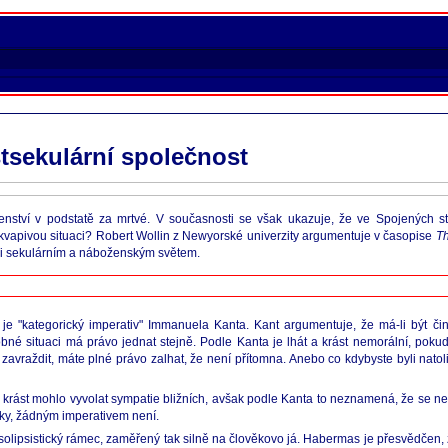
tsekulární společnost
enství v podstatě za mrtvé. V současnosti se však ukazuje, že ve Spojených 
řekvapivou situaci? Robert Wollin z Newyorské univerzity argumentuje v časopise
Th
zi sekulárním a náboženským světem.
cí je "kategorický imperativ" Immanuela Kanta. Kant argumentuje, že má-li být č
dobné situaci má právo jednat stejně. Podle Kanta je lhát a krást nemorální, poku
zavraždit, máte plné právo zalhat, že není přítomna. Anebo co kdybyste byli natolik
i krást mohlo vyvolat sympatie bližních, avšak podle Kanta to neznamená, že se n
imky, žádným imperativem není.
 solipsistický rámec, zaměřený tak silně na člověkovo já. Habermas je přesvědčen,