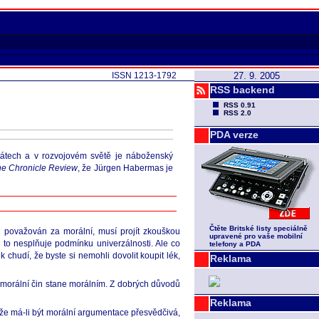
ISSN 1213-1792
27. 9. 2005
RSS backend
RSS 0.91
RSS 2.0
PDA verze
státech a v rozvojovém světě je náboženský
e Chronicle Review
, že Jürgen Habermas je
Čtěte Britské listy speciálně
in považován za morální, musí projít zkouškou
upravené pro vaše mobilní
d to nesplňuje podmínku univerzálnosti. Ale co
telefony a PDA
 chudí, že byste si nemohli dovolit koupit lék,
Reklama
emorální čin stane morálním. Z dobrých důvodů
Reklama
 že má-li být morální argumentace přesvědčivá,