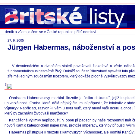
deník o všem, o čem se v České republice příliš nemluví
27. 9. 2005
Jürgen Habermas, náboženství a pos
V devatenáctém a dvacátém století považovali filozofové a vědci nábož
fundamentalismus nesmírně živý. Dokáží současní filozofové vysvětlit tuto p
zřejmě jediným současným filozofem, který dokáže plodně vysvětlit vazby me
Ohniskem Habermasovy morální filozofie je "etika diskursu", jejíž inspira
univerzálnosti. Osoba, která dělá nějaký čin, musí připustit, že kdokoliv v ob
výjimky? Například, zazvoní-li vám u bytu muž, který hledá vaši dceru a chce jí 
který by zachránil život vaší manželce?
Kant žádné výjimky nepřipouští. V obou případech by naše rozhodnutí lhát č
hovoří Kant o kategorickém imperativu, protože imperativ, který by připustil výj
Habermas přistupuje k filozofii z kantovských východisek, ale odmítá Kantův