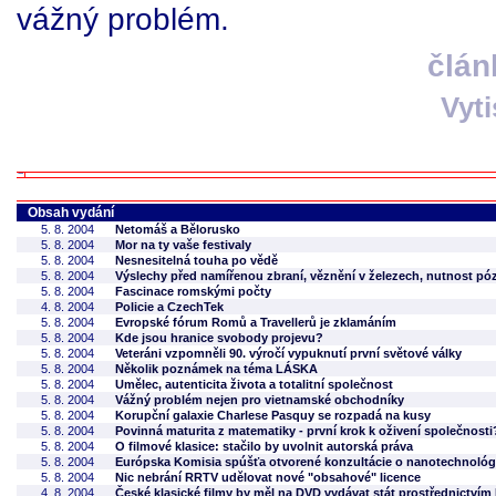
vážný problém.
člán
Vyt
Obsah vydání
5. 8. 2004
Netomáš a Bělorusko
5. 8. 2004
Mor na ty vaše festivaly
5. 8. 2004
Nesnesitelná touha po vědě
5. 8. 2004
Výslechy před namířenou zbraní, věznění v železech, nutnost pó
5. 8. 2004
Fascinace romskými počty
4. 8. 2004
Policie a CzechTek
5. 8. 2004
Evropské fórum Romů a Travellerů je zklamáním
5. 8. 2004
Kde jsou hranice svobody projevu?
5. 8. 2004
Veteráni vzpomněli 90. výročí vypuknutí první světové války
5. 8. 2004
Několik poznámek na téma LÁSKA
5. 8. 2004
Umělec, autenticita života a totalitní společnost
5. 8. 2004
Vážný problém nejen pro vietnamské obchodníky
5. 8. 2004
Korupční galaxie Charlese Pasquy se rozpadá na kusy
5. 8. 2004
Povinná maturita z matematiky - první krok k oživení společnosti
5. 8. 2004
O filmové klasice: stačilo by uvolnit autorská práva
5. 8. 2004
Európska Komisia spúšťa otvorené konzultácie o nanotechnológ
5. 8. 2004
Nic nebrání RRTV udělovat nové "obsahové" licence
4. 8. 2004
České klasické filmy by měl na DVD vydávat stát prostřednictví