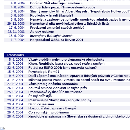
4. 8. 2004
Británie: Stát ohrožuje demokracii
4. 8. 2004
Duhoví lidé a pozadí Tmavozeleného puče
3. 8. 2004
Slavný americký filmař Albert Maysels: "Nepotřebuju Hollywood!
5. 8. 2004
Kdo koho v Izraeli šikanuje?
5. 8. 2004
Nenávist a zaslepenost přivedly americkou administrativu k ne
29. 12. 2003
Nenechte si ujít: nový knižní výbor z Britských listů
17. 6. 2004
Provizorní umístění starých archivů
22. 11. 2003
Adresy redakce
18. 6. 2004
Inzerujte v Britských listech
1. 7. 2004
Hospodaření OSBL za červen 2004
Rasismus
5. 8. 2004
Vážný problém nejen pro vietnamské obchodníky
18. 7. 2004
Khon, Roubíček, jasná slova, nové tváře a smíření
22. 6. 2004
Fotbal na EURO 2004: jsme opravdu rasisté?
15. 6. 2004
Psychologie Romů?
9. 6. 2004
Další záporná mezinárodní zpráva o lidských právech v České repu
31. 5. 2004
Městská policie Praha: V metru se nesmí sedět na dvou místech n
27. 5. 2004
Válka proti globálním hodnotám
26. 5. 2004
Zoufalá situace v oblasti lidských práv
25. 5. 2004
Protiromské vysílání České televize
10. 5. 2004
Český chřestýš
29. 4. 2004
Rasizmus na Slovensku - áno, ale naruby
29. 4. 2004
Definice rasismu
29. 4. 2004
Hospodářská deprese v Evropě
29. 4. 2004
Co s romským problémem
28. 4. 2004
Xenofobie a rasismus na Slovensku se dostávají z chronického do