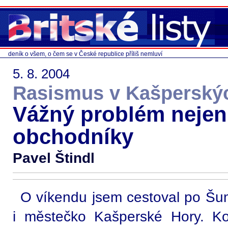
deník o všem, o čem se v České republice příliš nemluví
5. 8. 2004
Rasismus v Kašperský
Vážný problém nejen
obchodníky
Pavel Štindl
O víkendu jsem cestoval po Šum
i městečko Kašperské Hory. Ko