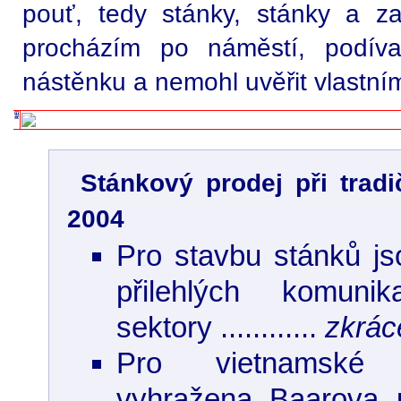
pouť, tedy stánky, stánky a z
procházím po náměstí, podív
nástěnku a nemohl uvěřit vlastní
Stánkový prodej při tradič
2004
Pro stavbu stánků j
přilehlých komuni
sektory ............
zkrác
Pro vietnamské 
vyhražena Baarova 