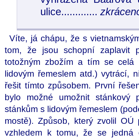
ulice.............
zkrácen
Víte, já chápu, že s vietnamský
tom, že jsou schopní zaplavit 
totožným zbožím a tím se celá 
lidovým řemeslem atd.) vytrácí, 
řešit tímto způsobem. První řeše
bylo možné umožnit stánkový 
stánkům s lidovým řemeslem (podo
mostě). Způsob, který zvolil OÚ p
vzhledem k tomu, že se jedná o s