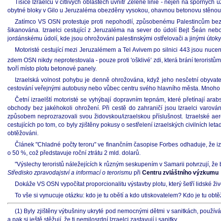
Tísíce Izraelců v citlivých oblastech uvnitř Zelené linie - nejen na sporných 
obytné bloky v Gilo u Jeruzaléma obezděny vysokou, ohavnou betonovu stěnou, 
Zatímco VS OSN protestuje proti nepohodlí, způsobenému Palestincům bezpe
šikanována. Izraelci cestující z Jeruzaléma na sever do údolí Bejt Šeán n
jordánskému údolí, kde jsou ohrožováni palestinskými ostřelovači a jinými útoky 
Motoristé cestující mezi Jeruzalémem a Tel Avivem po silnici 443 jsou nuce
zdem OSN nikdy neprotestovala - pouze proti 'ošklivé' zdi, která brání teroristům 
tvoří místo plotu betonové panely.
Izraelská volnost pohybu je denně ohrožována, když jeho nesčetní obyvatel
cestování veřejnými autobusy nebo vůbec centru svého hlavního města. Mnoho š
Četní izraelští motoristé se vyhýbají dopravním tepnám, které přetínají ar
obchody bez jakéhokoli ohrožení. Při cestě do zahraničí jsou Izraelci varován
způsobem neprozrazovali svou židovskou/izraelskou příslušnost. Izraelské aero
cestujících po tom, co byly zjištěny pokusy o sestřelení izraelských civilních l
obtěžováni.
Článek "Chladné počty teroru" ve finančním časopise Forbes odhaduje, že izr
o 50 %, což představuje roční ztrátu 2 mld. dolarů.
"Výslechy teroristů náležejících k různým seskupením v Samarii potvrzují, že
Středisko zpravodajství a informací o terorismu
při
Centru zvláštního výzkumu
Dokáže VS OSN vypočítat proporcionalitu výstavby plotu, který šetří lidské ži
To vše si vynucuje otázku: kdo je tu obětí a kdo utiskovatelem? Kdo je tu ob
(1) Byly zjištěny výbušniny ukryté pod nemocnými dětmi v sanitkách, používá
a pak si ještě stěžují, že ti nemilosrdní Izraelci zastavují i sanitky.