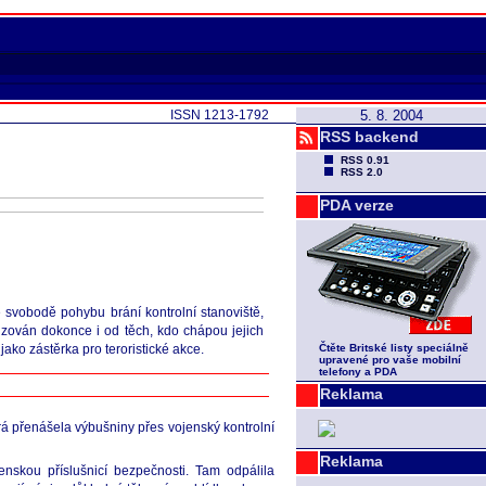
ISSN 1213-1792
5. 8. 2004
RSS backend
RSS 0.91
RSS 2.0
PDA verze
e svobodě pohybu brání kontrolní stanoviště,
tizován dokonce i od těch, kdo chápou jejich
jako zástěrka pro teroristické akce.
Čtěte Britské listy speciálně
upravené pro vaše mobilní
telefony a PDA
Reklama
rá přenášela výbušniny přes vojenský kontrolní
Reklama
nskou příslušnicí bezpečnosti. Tam odpálila