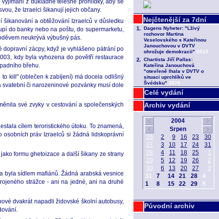
 vyjímáni z důkladné tělesné prohlídky, aby se
ou, že Izraelci šikanují jejich občany.
í šikanování a obtěžování Izraelců v důsledku
toupí do banky nebo na poštu, do supermarketu,
d oděvem neukrývá výbušný pás.
hé dopravní zácpy, když je vyhlášeno pátrání po
2003, kdy byla vyhozena do povětří restaurace
ápadního břehu.
to kill" (oblečen k zabíjení) má docela odlišný
na svatební či narozeninové pozvánky musí dole
Celé vydání
 změnila své zvyky v cestování a společenských
Archiv vydání
estala cílem teroristického útoku. To znamená,
 osobních práv Izraelců si žádná lidskoprávní
 jako formu ghetoizace a další šikany ze strany
kola byla sídlem mafiánů. Žádná arabská vesnice
rojeného strážce - ani na jedné, ani na druhé
bové dvakrát napadli židovské školní autobusy,
Původní archiv
dování.