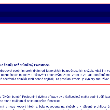
ko častěji než průměrný Palestinec.
í podrobovat osobním prohlídkám od izraelských bezpečnostních služeb, když jim v
 bezpečnostními ploty a ošklivými betonovými zdmi. Izrael je za tato opatření kri
 ošetření a dělníků, kteří denně dojíždějí za prací do Izraele, je cynicky zneužíván 
o "živých bomb". Posledními dvěma případy byla čtyřicetiletá matka sedmi dětí, kte
e stane mučednicí, snila od svých třinácti let.
 že má v noze kovový hřeb, a byla odvedena na služebnu k tělesné prohlídce že