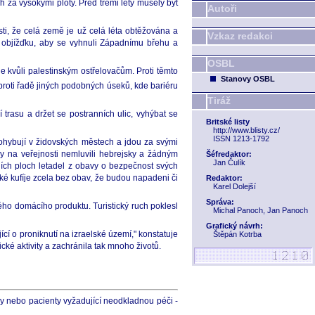
ch za vysokými ploty. Před třemi lety musely být
Autoři
i, že celá země je už celá léta obtěžována a
Vzkaz redakci
u objížďku, aby se vyhnuli Západnímu břehu a
OSBL
 kvůli palestinským ostřelovačům. Proti těmto
Stanovy OSBL
 proti řadě jiných podobných úseků, kde bariéru
Tiráž
trasu a držet se postranních ulic, vyhýbat se
Britské listy
http://www.blisty.cz/
ISSN 1213-1792
 pohybují v židovských městech a jdou za svými
aby na veřejnosti nemluvili hebrejsky a žádným
Šéfredaktor:
Jan Čulík
sních ploch letadel z obavy o bezpečnost svých
ské kufíje zcela bez obav, že budou napadeni či
Redaktor:
Karel Dolejší
Správa:
ého domácího produktu. Turistický ruch poklesl
Michal Panoch, Jan Panoch
Grafický návrh:
cí o proniknutí na izraelské území," konstatuje
Štěpán Kotrba
cké aktivity a zachránila tak mnoho životů.
ky nebo pacienty vyžadující neodkladnou péči -