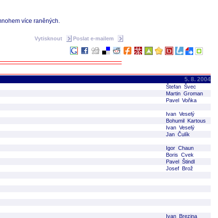
 a mnohem více raněných.
Vytisknout
Poslat e-mailem
5. 8. 2004
Štefan Švec
Martin Groman
Pavel Voňka
Ivan Veselý
Bohumil Kartous
Ivan Veselý
Jan Čulík
Igor Chaun
Boris Cvek
Pavel Štindl
Josef Brož
Ivan Brezina