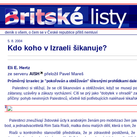
deník o všem, o čem se v České republice příliš nemluví
5. 8. 2004
Kdo koho v Izraeli šikanuje?
Eli E. Hertz
ze serveru
AISH
přeložil Pavel Mareš
Průměrný Izraelec je "pokořován a obtěžován" tělesnými prohlídkami dale
Palestinci si stěžují, že se cítí šikanováni a obtěžováni, když se musej
zátarasy, uzávěry a zákazy vycházení. Cítí se prý jako "dobytek v ohradě" za
příčiny: pohyb nevinných Palestinců, včetně lidí potřebujících naléhavé lékařské
Palestinci zneužívají židovské úcty k arabským ženám pro mobilizaci žen jak
bod, a jednadvacetiletá Rim Sala Riaši, matka dvou malých dětí, která o tom, že s
Riaši u kontrolního stanoviště předstírala, že je zdravotně postižená,