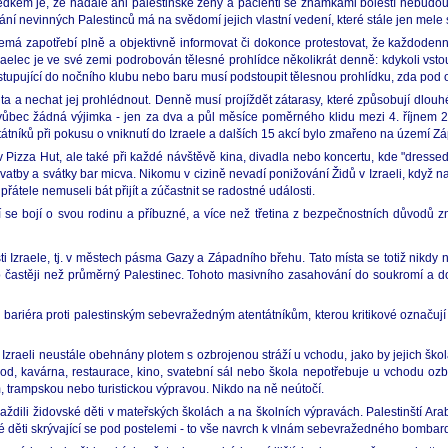
sledkem je, že nadále ani palestinské ženy a pacienti se známkami bolestí nebudou
ní nevinných Palestinců má na svědomí jejich vlastní vedení, které stále jen mele sv
má zapotřebí plně a objektivně informovat či dokonce protestovat, že každodenn
zraelec je ve své zemi podrobován tělesné prohlídce několikrát denně: kdykoli vs
vstupující do nočního klubu nebo baru musí podstoupit tělesnou prohlídku, zda po
auta a nechat jej prohlédnout. Denně musí projíždět zátarasy, které způsobují dlou
í vůbec žádná výjimka - jen za dva a půl měsíce poměrného klidu mezi 4. říjnem 
átníků při pokusu o vniknutí do Izraele a dalších 15 akcí bylo zmařeno na území Z
Pizza Hut, ale také při každé návštěvě kina, divadla nebo koncertu, kde "dressed 
vatby a svátky bar micva. Nikomu v cizině nevadí ponižování Židů v Izraeli, když 
 přátele nemuseli bát přijít a zúčastnit se radostné události.
řetí se bojí o svou rodinu a příbuzné, a více než třetina z bezpečnostních důvodů
i Izraele, tj. v městech pásma Gazy a Západního břehu. Tato místa se totiž nikdy n
o častěji než průměrný Palestinec. Tohoto masivního zasahování do soukromí a do
 bariéra proti palestinským sebevražedným atentátníkům, kterou kritikové označují
v Izraeli neustále obehnány plotem s ozbrojenou stráží u vchodu, jako by jejich š
od, kavárna, restaurace, kino, svatební sál nebo škola nepotřebuje u vchodu ozb
m, trampskou nebo turistickou výpravou. Nikdo na ně neútočí.
ždili židovské děti v mateřských školách a na školních výpravách. Palestinští Ara
 malé děti skrývající se pod postelemi - to vše navrch k vlnám sebevražedného bombar