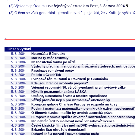
(2) Výsledek průzkumu
zveřejněný v Jerusalem Post, 3. června 2004
(3) O čem se však generální tajemník nezmiňuje, je fakt, že z Kalkilíje vyšlo a
Obsah vydání
5. 8. 2004
Netomáš a Bělorusko
5. 8. 2004
Mor na ty vaše festivaly
5. 8. 2004
Nesnesitelná touha po vědě
5. 8. 2004
Výslechy před namířenou zbraní, věznění v železech, nutnost pó
5. 8. 2004
Fascinace romskými počty
4. 8. 2004
Policie a CzechTek
5. 8. 2004
Evropské fórum Romů a Travellerů je zklamáním
5. 8. 2004
Kde jsou hranice svobody projevu?
5. 8. 2004
Veteráni vzpomněli 90. výročí vypuknutí první světové války
5. 8. 2004
Několik poznámek na téma LÁSKA
5. 8. 2004
Umělec, autenticita života a totalitní společnost
5. 8. 2004
Vážný problém nejen pro vietnamské obchodníky
5. 8. 2004
Korupční galaxie Charlese Pasquy se rozpadá na kusy
5. 8. 2004
Povinná maturita z matematiky - první krok k oživení společnosti
5. 8. 2004
O filmové klasice: stačilo by uvolnit autorská práva
5. 8. 2004
Európska Komisia spúšťa otvorené konzultácie o nanotechnológ
5. 8. 2004
Nic nebrání RRTV udělovat nové "obsahové" licence
4. 8. 2004
České klasické filmy by měl na DVD vydávat stát prostřednictví
4. 8. 2004
Británie: Stát ohrožuje demokracii
4. 8. 2004
Duhoví lidé a pozadí Tmavozeleného puče