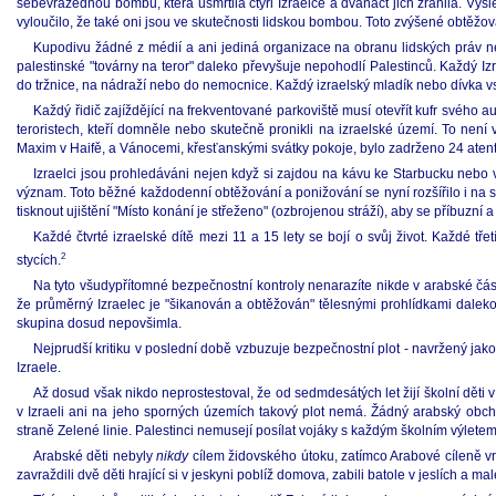
sebevražednou bombu, která usmrtila čtyři Izraelce a dvanáct jich zranila. Vý
vyloučilo, že také oni jsou ve skutečnosti lidskou bombou. Toto zvýšené obtěžová
Kupodivu žádné z médií a ani jediná organizace na obranu lidských práv ne
palestinské "továrny na teror" daleko převyšuje nepohodlí Palestinců. Každý I
do tržnice, na nádraží nebo do nemocnice. Každý izraelský mladík nebo dívka 
Každý řidič zajíždějící na frekventované parkoviště musí otevřít kufr svého 
teroristech, kteří domněle nebo skutečně pronikli na izraelské území. To nen
Maxim v Haifě, a Vánocemi, křesťanskými svátky pokoje, bylo zadrženo 24 atent
Izraelci jsou prohledáváni nejen když si zajdou na kávu ke Starbucku nebo v 
význam. Toto běžné každodenní obtěžování a ponižování se nyní rozšířilo i na s
tisknout ujištění "Místo konání je střeženo" (ozbrojenou stráží), aby se příbuzní a
Každé čtvrté izraelské dítě mezi 11 a 15 lety se bojí o svůj život. Každé t
2
stycích.
Na tyto všudypřítomné bezpečnostní kontroly nenarazíte nikde v arabské část
že průměrný Izraelec je "šikanován a obtěžován" tělesnými prohlídkami dalek
skupina dosud nepovšimla.
Nejprudší kritiku v poslední době vzbuzuje bezpečnostní plot - navržený jako
Izraele.
Až dosud však nikdo neprostestoval, že od sedmdesátých let žijí školní děti 
v Izraeli ani na jeho sporných územích takový plot nemá. Žádný arabský obch
straně Zelené linie. Palestinci nemusejí posílat vojáky s každým školním výlete
Arabské děti nebyly
nikdy
cílem židovského útoku, zatímco Arabové cíleně vra
zavraždili dvě děti hrající si v jeskyni poblíž domova, zabili batole v jeslích a