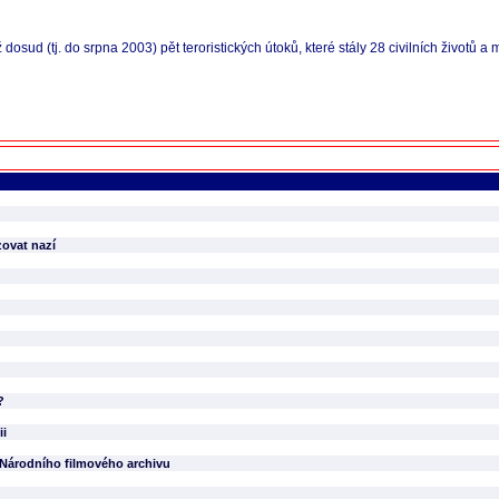
ž dosud (tj. do srpna 2003) pět teroristických útoků, které stály 28 civilních životů
zovat nazí
?
ii
m Národního filmového archivu