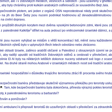
územích, ale i v židovských městech, vesnicích a sídlištích - jsou uzavřeny v ghette
aby byly chráněny proti kulkám arabských ostřelovačů ze sousedního Bejt Jala.
čnostním plotem, ani jeden z orgánů OSN neprostestoval nikdy proti skutečnost
ebo na jih do Beer Šeby jsou nuceni podnikat hodinovou až devadesátiminutovo
na civilní dopravu.
ni projíždět dlouhým korytem mezi dvěma vysokými betonovými zdmi, které jsou zde
3
z palestinské Kalkilíje
střílet na auta jedoucí po vnitrozemské izraelské dálnici, a
é jsou nuceni vyhýbat se místům s větší koncentrací lidí, měnit svou každodenní 
kolních výletů bylo v uplynulých třech letech odvoláno nebo zkráceno.
abské oblasti Izraele, zatímco arabští občané a Palestinci z obsazených území se
i, aby raději upustili od tradičních židovských oděvů a cestovali v převlečení, 
linie El Al byly na některých letištích dokonce nuceny odstranit své logo z oca
etadel. Na druhé straně mohou Arabové v izraelských městech nosit své tradiční arab
aelské hospodářství v důsledku trvajícího terorismu ztrácí tři procenta svého hrub
 bezpečnostní bariéra představuje skutečně významnou překážku pro teroristy usilují
. Tam, kde bezpečnostní bariéra byla dokončena, přinesla výrazný pokles teroristi
voty, k palestinskému terorismu a barbarství?
těžován a ponižován?
ní ambulancí k přepravě teroristů do uzavřených oblastí v převlečení za zdravotní