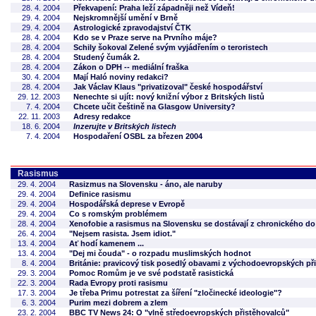
28. 4. 2004
Překvapení: Praha leží západněji než Vídeň!
29. 4. 2004
Nejskromnější umění v Brně
29. 4. 2004
Astrologické zpravodajství ČTK
28. 4. 2004
Kdo se v Praze serve na Prvního máje?
28. 4. 2004
Schily šokoval Zelené svým vyjádřením o teroristech
28. 4. 2004
Studený čumák 2.
28. 4. 2004
Zákon o DPH -- mediální fraška
30. 4. 2004
Mají Haló noviny redakci?
28. 4. 2004
Jak Václav Klaus "privatizoval" české hospodářství
29. 12. 2003
Nenechte si ujít: nový knižní výbor z Britských listů
7. 4. 2004
Chcete učit češtině na Glasgow University?
22. 11. 2003
Adresy redakce
18. 6. 2004
Inzerujte v Britských listech
7. 4. 2004
Hospodaření OSBL za březen 2004
Rasismus
29. 4. 2004
Rasizmus na Slovensku - áno, ale naruby
29. 4. 2004
Definice rasismu
29. 4. 2004
Hospodářská deprese v Evropě
29. 4. 2004
Co s romským problémem
28. 4. 2004
Xenofobie a rasismus na Slovensku se dostávají z chronického do
26. 4. 2004
"Nejsem rasista. Jsem idiot."
13. 4. 2004
Ať hodí kamenem ...
13. 4. 2004
"Dej mi čouda" - o rozpadu muslimských hodnot
8. 4. 2004
Británie: pravicový tisk posedlý obavami z východoevropských př
29. 3. 2004
Pomoc Romům je ve své podstatě rasistická
22. 3. 2004
Rada Evropy proti rasismu
17. 3. 2004
Je třeba Primu potrestat za šíření "zločinecké ideologie"?
6. 3. 2004
Purim mezi dobrem a zlem
23. 2. 2004
BBC TV News 24: O "vlně středoevropských přistěhovalců"