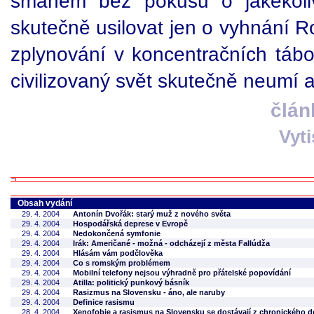
šmahem bez pokusu o jakékoliv
skutečně usilovat jen o vyhnání Ro
zplynování v koncentračních táb
civilizovaný svět skutečně neumí
člán
Vyt
Obsah vydání
29. 4. 2004
Antonín Dvořák: starý muž z nového světa
29. 4. 2004
Hospodářská deprese v Evropě
29. 4. 2004
Nedokončená symfonie
29. 4. 2004
Irák: Američané - možná - odcházejí z města Fallúdža
29. 4. 2004
Hlásám vám podčlověka
29. 4. 2004
Co s romským problémem
29. 4. 2004
Mobilní telefony nejsou výhradně pro přátelské popovídání
29. 4. 2004
Atilla: politický punkový básník
29. 4. 2004
Rasizmus na Slovensku - áno, ale naruby
29. 4. 2004
Definice rasismu
28. 4. 2004
Xenofobie a rasismus na Slovensku se dostávají z chronického d