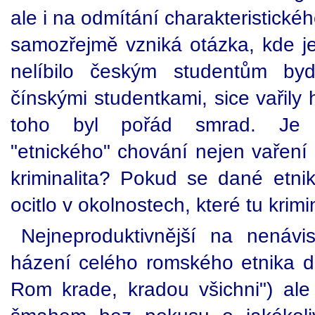
ale i na odmítání charakteristické
samozřejmě vzniká otázka, kde je
nelíbilo českým studentům by
čínskými studentkami, sice vařily 
toho byl pořád smrad. Je c
"etnického" chování nejen vaření z
kriminalita? Pokud se dané etni
ocitlo v okolnostech, které tu krimi
Nejneproduktivnější na nenáv
házení celého romského etnika do
Rom krade, kradou všichni") ale