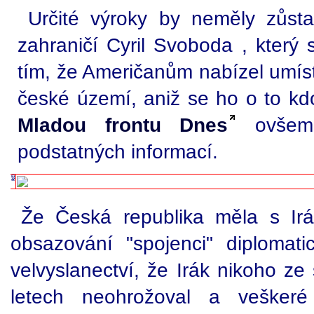
Určité výroky by neměly zůsta
zahraničí Cyril Svoboda , který s
tím, že Američanům nabízel umís
české území, aniž se ho o to kd
Mladou frontu Dnes
ovšem 
podstatných informací.
Že Česká republika měla s Ir
obsazování "spojenci" diplomat
velvyslanectví, že Irák nikoho z
letech neohrožoval a veškeré