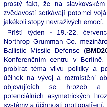
prostý fakt, že na slavkovském
zvědavostí setkávají potomci vojá
jakékoli stopy nevraživých emocí.
Příští týden - 19.-22. červen
Northrop Grumman Co. mezináro
Ballistic Missile Defense (
BMD2
Konferenčním centru v Berlíně
probírat téma vlivu politiky a po
účinek na vývoj a rozmístění o
objevujících se hrozeb a t
potenciálních asymetrických hr
systémy a účinnosti protiopatření; 