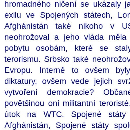
hromadného ničení se ukázaly j
exilu ve Spojených státech, Lo
Afghánistán také nikoho v U
neohrožoval a jeho vláda měla 
pobytu osobám, které se stal
terorismu. Srbsko také neohrožov
Evropu. Interně to ovšem byl
diktatury, ovšem vede jejich sv
vytvoření demokracie? Obča
povětšinou oni militantní teroristé
útok na WTC. Spojené státy 
Afghánistán, Spojené státy spo