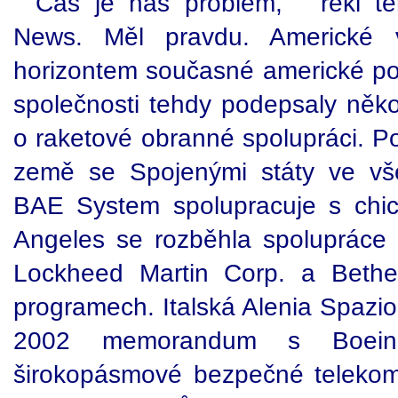
"Čas je náš problém, " řekl t
News. Měl pravdu. Americké v
horizontem současné americké pol
společnosti tehdy podepsaly ně
o raketové obranné spolupráci. P
země se Spojenými státy ve v
BAE System spolupracuje s chi
Angeles se rozběhla spolupráce
Lockheed Martin Corp. a Bethe
programech. Italská Alenia Spazi
2002 memorandum s Boein
širokopásmové bezpečné telekomun