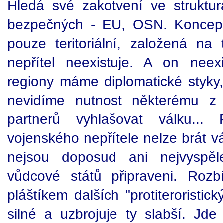
Hledá své zakotvení ve struktu
bezpečných - EU, OSN. Koncepc
pouze teritoriální, založená na 
nepřítel neexistuje. A on neex
regiony máme diplomatické styk
nevidíme nutnost některému z
partnerů vyhlašovat válku... 
vojenského nepřítele nelze brát v
nejsou doposud ani nejvyspělej
vůdcové států připraveni. Rozb
pláštíkem dalších "protiteroristic
silné a uzbrojuje ty slabší. Jde