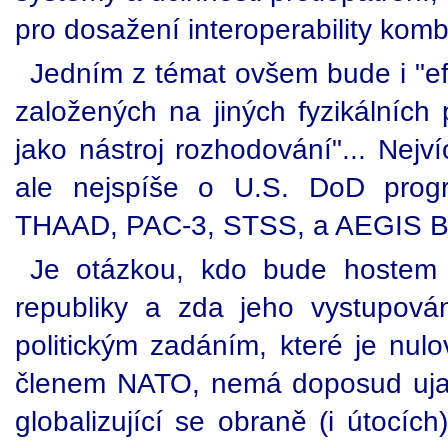
pro dosažení interoperability komb
Jedním z témat ovšem bude i "ef
založených na jiných fyzikálních 
jako nástroj rozhodování"... Nej
ale nejspíše o U.S. DoD prog
THAAD, PAC-3, STSS, a AEGIS
Je otázkou, kdo bude hostem 
republiky a zda jeho vystupov
politickým zadáním, které je nulo
členem NATO, nemá doposud ujas
globalizující se obraně (i útocíc