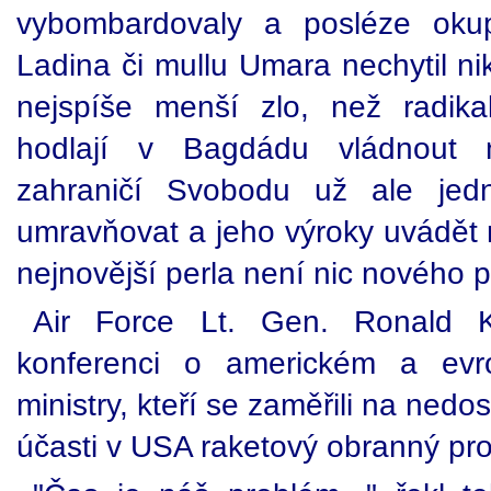
vybombardovaly a posléze oku
Ladina či mullu Umara nechytil n
nejspíše menší zlo, než radikali
hodlají v Bagdádu vládnout n
zahraničí Svobodu už ale jed
umravňovat a jeho výroky uvádět 
nejnovější perla není nic nového 
Air Force Lt. Gen. Ronald K
konferenci o americkém a evro
ministry, kteří se zaměřili na ned
účasti v USA raketový obranný pr