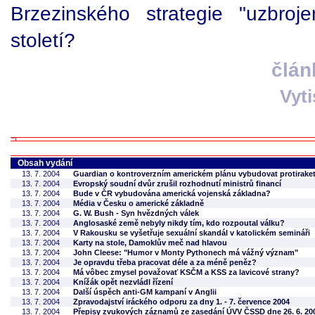
Brzezinského strategie "uzbroj
století?
člán
Vyt
Obsah vydání
13. 7. 2004
Guardian o kontroverzním americkém plánu vybudovat protiraket
13. 7. 2004
Evropský soudní dvůr zrušil rozhodnutí ministrů financí
13. 7. 2004
Bude v ČR vybudována americká vojenská základna?
13. 7. 2004
Média v Česku o americké základně
13. 7. 2004
G. W. Bush - Syn hvězdných válek
13. 7. 2004
Anglosaské země nebyly nikdy tím, kdo rozpoutal válku?
13. 7. 2004
V Rakousku se vyšetřuje sexuální skandál v katolickém semináři
13. 7. 2004
Karty na stole, Damoklův meč nad hlavou
13. 7. 2004
John Cleese: "Humor v Monty Pythonech má vážný význam"
13. 7. 2004
Je opravdu třeba pracovat déle a za méně peněz?
13. 7. 2004
Má vôbec zmysel považovať KSČM a KSS za lavicové strany?
13. 7. 2004
Knížák opět nezvládl řízení
13. 7. 2004
Další úspěch anti-GM kampaní v Anglii
13. 7. 2004
Zpravodajství iráckého odporu za dny 1. - 7. července 2004
13. 7. 2004
Přepisy zvukových záznamů ze zasedání ÚVV ČSSD dne 26. 6. 20