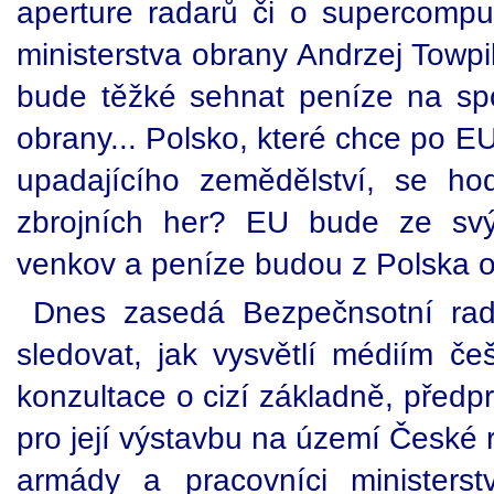
aperture radarů či o supercomp
ministerstva obrany Andrzej Towpi
bude těžké sehnat peníze na spol
obrany... Polsko, které chce po E
upadajícího zemědělství, se ho
zbrojních her? EU bude ze svýc
venkov a peníze budou z Polska o
Dnes zasedá Bezpečnsotní rad
sledovat, jak vysvětlí médiím češ
konzultace o cizí základně, předpr
pro její výstavbu na území České r
armády a pracovníci ministers