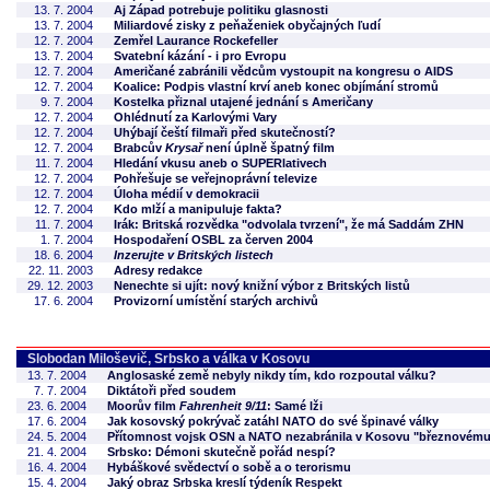
13. 7. 2004
Aj Západ potrebuje politiku glasnosti
13. 7. 2004
Miliardové zisky z peňaženiek obyčajných ľudí
12. 7. 2004
Zemřel Laurance Rockefeller
13. 7. 2004
Svatební kázání - i pro Evropu
12. 7. 2004
Američané zabránili vědcům vystoupit na kongresu o AIDS
12. 7. 2004
Koalice: Podpis vlastní krví aneb konec objímání stromů
9. 7. 2004
Kostelka přiznal utajené jednání s Američany
12. 7. 2004
Ohlédnutí za Karlovými Vary
12. 7. 2004
Uhýbají čeští filmaři před skutečností?
12. 7. 2004
Brabcův
Krysař
není úplně špatný film
11. 7. 2004
Hledání vkusu aneb o SUPERlativech
12. 7. 2004
Pohřešuje se veřejnoprávní televize
12. 7. 2004
Úloha médií v demokracii
12. 7. 2004
Kdo mlží a manipuluje fakta?
11. 7. 2004
Irák: Britská rozvědka "odvolala tvrzení", že má Saddám ZHN
1. 7. 2004
Hospodaření OSBL za červen 2004
18. 6. 2004
Inzerujte v Britských listech
22. 11. 2003
Adresy redakce
29. 12. 2003
Nenechte si ujít: nový knižní výbor z Britských listů
17. 6. 2004
Provizorní umístění starých archivů
Slobodan Miloševič, Srbsko a válka v Kosovu
13. 7. 2004
Anglosaské země nebyly nikdy tím, kdo rozpoutal válku?
7. 7. 2004
Diktátoři před soudem
23. 6. 2004
Moorův film
Fahrenheit 9/11
: Samé lži
17. 6. 2004
Jak kosovský pokrývač zatáhl NATO do své špinavé války
24. 5. 2004
Přítomnost vojsk OSN a NATO nezabránila v Kosovu "březnovém
21. 4. 2004
Srbsko: Démoni skutečně pořád nespí?
16. 4. 2004
Hybáškové svědectví o sobě a o terorismu
15. 4. 2004
Jaký obraz Srbska kreslí týdeník Respekt