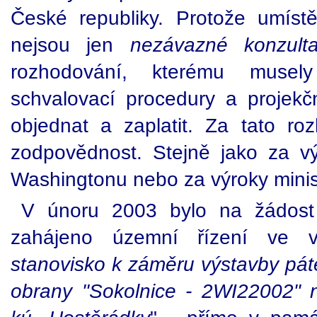
České republiky. Protože umíst
nejsou jen
nezávazné konzult
rozhodování, kterému musely
schvalovací procedury a projek
objednat a zaplatit. Za tato r
zodpovědnost. Stejně jako za 
Washingtonu nebo za výroky minist
V únoru 2003 bylo na žádos
zahájeno územní řízení ve v
stanovisko k záměru výstavby pát
obrany "Sokolnice - 2WI22002" 