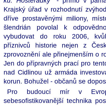
kú. Hostěrádky
" - přímo v pamá
Krajský úřad v rozhodnutí zvýhod
dříve prostavěnými miliony, mí
šlendrián povolal k odpovědn
vybudovat do roku 2006, kvůl
příznivců historie nejen z Čes
zprovoznění ale přinejmenším o rok
Jen do přípravných prací pro ten
nad Cidlinou už armáda investova
korun. Bohužel - občanů se dopos
Pro budoucí mír v Evrop
sebesofistikovanější technika po