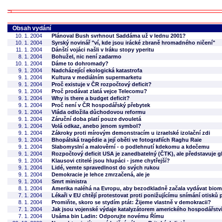
Obsah vydání
10. 1. 2004
Plánoval Bush svrhnout Saddáma už v lednu 2001?
10. 1. 2004
Syrský novinář "ví, kde jsou irácké zbraně hromadného ničení"
11. 1. 2004
Dánští vojáci našli v Iráku stopy yperitu
8. 1. 2004
Bohužel, nic není zadarmo
10. 1. 2004
Dáme to dohromady?
9. 1. 2004
Nadcházející ekologická katastrofa
9. 1. 2004
Kultura v mediálním supermarketu
9. 1. 2004
Proč existuje v ČR rozpočtový deficit?
9. 1. 2004
Proč prodávat zlatá vejce Telecomu?
9. 1. 2004
Why is there a budget deficit?
9. 1. 2004
Proč není v ČR hospodářský přebytek
9. 1. 2004
Vláda odložila důchodovou reformu
9. 1. 2004
Záruční doba platí pouze dvouletá
9. 1. 2004
Volá odkaz, anebo jenom symbol?
9. 1. 2004
Zákroky proti mírovým demonstracím u izraelské izolační zdi
9. 1. 2004
Bhopálská tragédie a její oběti ve fotografiích Raghu Raie
9. 1. 2004
Slabomyslní a malověrní - o podlehnutí kdekomu a kdečemu
9. 1. 2004
Rozpočtový deficit USA je zanedbatelný (ČTK), ale představuje gl
9. 1. 2004
Klausovi ctitelé jsou hlupáci - jsme chytřejší?
9. 1. 2004
Lidé, vemte spravedlnost do svých rukou
9. 1. 2004
Demokracie je lehce zmrzačená, ale je
9. 1. 2004
Smrt ministra
8. 1. 2004
Amerika naléhá na Evropu, aby bezodkladně začala vydávat biom
7. 1. 2004
Lékaři v EU chtějí protestovat proti ponižujícímu snímání otisků 
8. 1. 2004
Promiňte, skoro se stydím ptát: Žijeme vlastně v demokracii?
7. 1. 2004
Jak jsou vojenské výdaje katalyzátorem amerického hospodářstv
7. 1. 2004
Usáma bin Ladin: Odporujte novému Římu