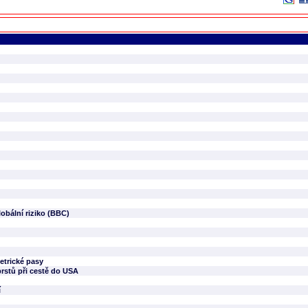
obální riziko (BBC)
etrické pasy
prstů při cestě do USA
í