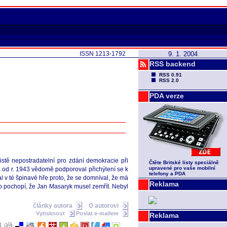
ISSN 1213-1792
9. 1. 2004
RSS backend
RSS 0.91
RSS 2.0
PDA verze
istě nepostradatelní pro zdání demokracie při
Čtěte Britské listy speciálně
upravené pro vaše mobilní
a od r. 1943 vědomě podporoval přichýlení se k
telefony a PDA
al v té špinavé hře proto, že se domníval, že má
Reklama
no pochopí, že Jan Masaryk musel zemřít. Nebyl
články autora
O autorovi
Vytisknout
Poslat e-mailem
Reklama