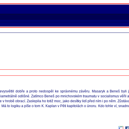
nevysvětlil dobře a proto nedospěl ke správnému závěru. Masaryk a Beneš byli j
 diametrálně odlišné. Zatímco Beneš po mnichovském traumatu v socialismus věřil 
 v hrobě obrací. Zaslepila ho totiž moc, jako desítky lidí před ním i po něm. Zůstáv
 Má to logiku a píše o tom K. Kaplan v Pěti kapitolách o únoru. Kdo tohle ví, snad