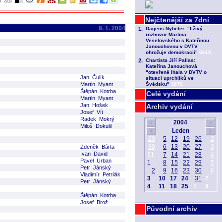
9. 1. 2004
Jan Čulík
Martin Myant
Štěpán Kotrba
Celé vydání
Martin Myant
Jan Hošek
Archiv vydání
Josef Vít
Radek Mokrý
Miloš Dokulil
Zdeněk Bárta
Ivan David
Pavel Urban
Petr Jánský
Vladimír Petrilák
Petr Jánský
Štěpán Kotrba
Josef Brož
Původní archiv