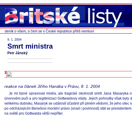
deník o všem, o čem se v České republice příliš nemluví
9. 1. 2004
Smrt ministra
Petr Jánský
reakce na článek Jiřího Hanáka v Právu, 8. 1. 2004
Je mi trpné opravovat mistra, ale tragické okolnosti smrti Jana Masaryka 
únorovém puči a pro legitimizaci Gottwaldovy vlády. Jejich pohnutky však byly
velikému dubisku, Masaryk se událostí účastnil při plném vědomí, že jeho otec se
po odcházejícím Benešovi morální právo (snad i povinnost) stát se presidentem.
na světě pro Gottwalda větší nepřítel.