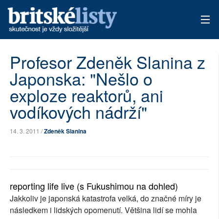
AKTUÁLNÍ VYDÁNÍ
Profesor Zdeněk Slanina z
Japonska: "Nešlo o
ARCHIV
exploze reaktorů, ani
TÉMATA
vodíkových nádrží"
AUTOŘI
14. 3. 2011 /
Zdeněk Slanina
PŘÍSPĚVKY NA PROVOZ
reporting life live (s Fukushimou na dohled)
Jakkoliv je japonská katastrofa velká, do značné míry je
následkem i lidských opomenutí. Většina lidí se mohla