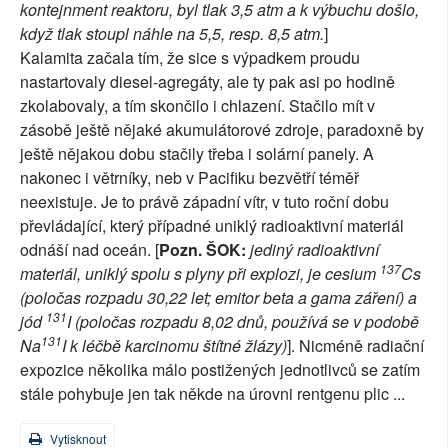
kontejnment reaktoru, byl tlak 3,5 atm a k výbuchu došlo,
když tlak stoupl náhle na 5,5, resp. 8,5 atm.
]
Kalamita začala tím, že sice s výpadkem proudu
nastartovaly diesel-agregáty, ale ty pak asi po hodině
zkolabovaly, a tím skončilo i chlazení. Stačilo mít v
zásobě ještě nějaké akumulátorové zdroje, paradoxně by
ještě nějakou dobu stačily třeba i solární panely. A
nakonec i větrníky, neb v Pacifiku bezvětří téměř
neexistuje. Je to právě západní vítr, v tuto roční dobu
převládající, který případné uniklý radioaktivní materiál
odnáší nad oceán. [
Pozn. ŠOK:
jediný radioaktivní
137
materiál, uniklý spolu s plyny při explozi, je cesium
Cs
(poločas rozpadu 30,22 let; emitor beta a gama záření) a
131
jód
I (poločas rozpadu 8,02 dnů, používá se v podobě
131
Na
I k léčbě karcinomu štítné žlázy)
]. Nicméně radiační
expozice několika málo postižených jednotlivců se zatím
stále pohybuje jen tak někde na úrovni rentgenu plic ...
Vytisknout