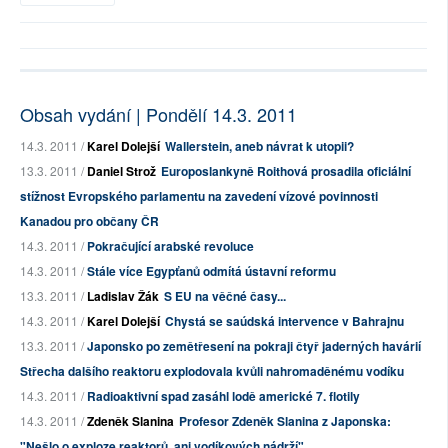
Obsah vydání | Pondělí 14.3. 2011
14.3. 2011 /
Karel Dolejší
Wallerstein, aneb návrat k utopii?
13.3. 2011 /
Daniel Strož
Europoslankyně Roithová prosadila oficiální
stížnost Evropského parlamentu na zavedení vízové povinnosti
Kanadou pro občany ČR
14.3. 2011 /
Pokračující arabské revoluce
14.3. 2011 /
Stále více Egypťanů odmítá ústavní reformu
13.3. 2011 /
Ladislav Žák
S EU na věčné časy...
14.3. 2011 /
Karel Dolejší
Chystá se saúdská intervence v Bahrajnu
13.3. 2011 /
Japonsko po zemětřesení na pokraji čtyř jaderných havárií
Střecha dalšího reaktoru explodovala kvůli nahromaděnému vodíku
14.3. 2011 /
Radioaktivní spad zasáhl lodě americké 7. flotily
14.3. 2011 /
Zdeněk Slanina
Profesor Zdeněk Slanina z Japonska:
"Nešlo o exploze reaktorů, ani vodíkových nádrží"