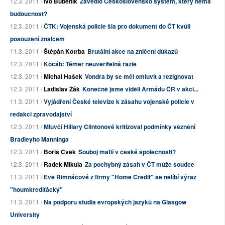
12.3. 2011 /
Ivo Bubeník
Zavedlo Československo systém, který nemá
budoucnost?
12.3. 2011 /
ČTK: Vojenská policie šla pro dokument do ČT kvůli
posouzení znalcem
11.3. 2011 /
Štěpán Kotrba
Brutální akce na zničení důkazů
12.3. 2011 /
Kocáb: Téměř neuvěřitelná razie
12.3. 2011 /
Michal Hašek
Vondra by se měl omluvit a rezignovat
12.3. 2011 /
Ladislav Žák
Konečně jsme viděli Armádu ČR v akci...
11.3. 2011 /
Vyjádření České televize k zásahu vojenské policie v
redakci zpravodajství
12.3. 2011 /
Mluvčí Hillary Clintonové kritizoval podmínky věznění
Bradleyho Manninga
12.3. 2011 /
Boris Cvek
Souboj mafií v české společnosti?
12.3. 2011 /
Radek Mikula
Za pochybný zásah v ČT může soudce
11.3. 2011 /
Evě Řimnáčové z firmy "Home Credit" se nelíbí výraz
"houmkrediťácký"
11.3. 2011 /
Na podporu studia evropských jazyků na Glasgow
University