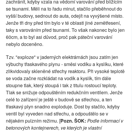
zachránit, kdyby vzala na vědomí varování před blížícím
se tsunami. Měli na to řadu minut, stačilo přeběhnout do
vyšší budovy, sednout do auta, odejít na vyvýšené místo.
Jenže tři dny před tím bylo v té oblasti jiné zemětřesení,
taky s varováním před tsunami. To však nakonec bylo jen
60cm, a to byl asi důvod, proč pak páteční varování
nebylo doceněno.
Tzv. "exploze" v jaderných elektrárnách jsou zatím jen
výbuchy třaskavého plynu - směsi vodíku a kyslíku, které
zlikvidovaly skleněné střechy reaktoru. Při vysoké teplotě
se voda začne rozkládat na vodík a kyslík, tím dále
stoupne tlak, který stoupá i tak z titulu rostoucí teploty.
Tlak se snižuje odpouštěním redukčním ventilem. Jenže
celé to zařízení je ještě v budově se střechou, a ten
třaskavý plyn snadno exploduje. Dost by stačilo, kdyby
ventil byl vyveden nad střechu, a odpouštělo se v
nějakém pulzním režimu. [
Pozn. ŠOK:
Podle informací v
betonových kontejnerech, ve kterých je vlastní