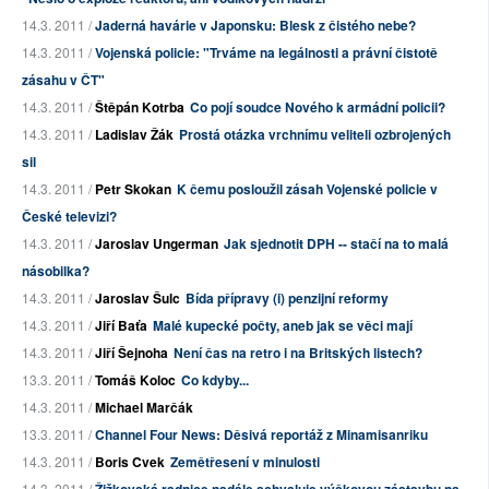
14.3. 2011 /
Jaderná havárie v Japonsku: Blesk z čistého nebe?
14.3. 2011 /
Vojenská policie: "Trváme na legálnosti a právní čistotě
zásahu v ČT"
14.3. 2011 /
Štěpán Kotrba
Co pojí soudce Nového k armádní policii?
14.3. 2011 /
Ladislav Žák
Prostá otázka vrchnímu veliteli ozbrojených
sil
14.3. 2011 /
Petr Skokan
K čemu posloužil zásah Vojenské policie v
České televizi?
14.3. 2011 /
Jaroslav Ungerman
Jak sjednotit DPH -- stačí na to malá
násobilka?
14.3. 2011 /
Jaroslav Šulc
Bída přípravy (i) penzijní reformy
14.3. 2011 /
Jiří Baťa
Malé kupecké počty, aneb jak se věci mají
14.3. 2011 /
Jiří Šejnoha
Není čas na retro i na Britských listech?
13.3. 2011 /
Tomáš Koloc
Co kdyby...
14.3. 2011 /
Michael Marčák
13.3. 2011 /
Channel Four News: Děsivá reportáž z Minamisanriku
14.3. 2011 /
Boris Cvek
Zemětřesení v minulosti
14.3. 2011 /