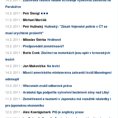
Žižkovská radnice nadále schvaluje výškovou zástavbu na
Parukářce
14.3. 2011 /
Petr Štengl
■ ■ ■
11.3. 2011 /
Michael Marčák
13.3. 2011 /
Petr Hulinský
Hulinský: "Zásah Vojenské policie v ČT se
musí urychleně prošetřit"
14.3. 2011 /
Miloslav Štěrba
Hrdinové
13.3. 2011 /
Předpověděli zemětřesení?
14.3. 2011 /
Boris Cvek
Zločinci na motorkách jsou opět v krnovských
lesích
14.3. 2011 /
Jan Makovička
Na levici
14.3. 2011 /
Mluvčí amerického ministerstva zahraničí kvůli Manningovi
odstoupil
13.3. 2011 /
Wisconsin zrušil odborová práva
12.3. 2011 /
Arabská liga podpořila vytvoření bezletové zóny nad Libyí
11.3. 2011 /
Zemětřesení a tsunami v Japonsku má rozsáhlé následky i
pro japonskou ekonomiku
12.3. 2011 /
Alex Koenigsmark
PIG je anglicky prase