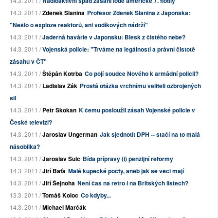
14.3. 2011 /
Radioaktivní spad zasáhl lodě americké 7. flotily
14.3. 2011 /
Zdeněk Slanina
Profesor Zdeněk Slanina z Japonska:
"Nešlo o exploze reaktorů, ani vodíkových nádrží"
14.3. 2011 /
Jaderná havárie v Japonsku: Blesk z čistého nebe?
14.3. 2011 /
Vojenská policie: "Trváme na legálnosti a právní čistotě
zásahu v ČT"
14.3. 2011 /
Štěpán Kotrba
Co pojí soudce Nového k armádní policii?
14.3. 2011 /
Ladislav Žák
Prostá otázka vrchnímu veliteli ozbrojených
sil
14.3. 2011 /
Petr Skokan
K čemu posloužil zásah Vojenské policie v
České televizi?
14.3. 2011 /
Jaroslav Ungerman
Jak sjednotit DPH -- stačí na to malá
násobilka?
14.3. 2011 /
Jaroslav Šulc
Bída přípravy (i) penzijní reformy
14.3. 2011 /
Jiří Baťa
Malé kupecké počty, aneb jak se věci mají
14.3. 2011 /
Jiří Šejnoha
Není čas na retro i na Britských listech?
13.3. 2011 /
Tomáš Koloc
Co kdyby...
14.3. 2011 /
Michael Marčák