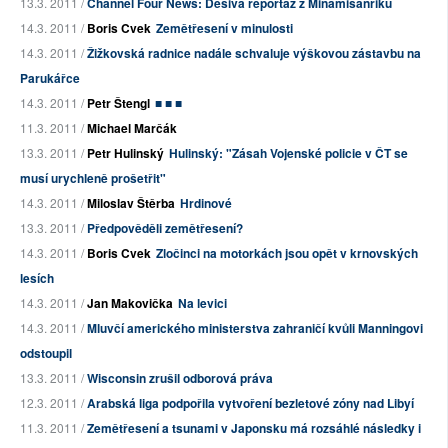
13.3. 2011 /
Channel Four News: Děsivá reportáž z Minamisanriku
14.3. 2011 /
Boris Cvek
Zemětřesení v minulosti
14.3. 2011 /
Žižkovská radnice nadále schvaluje výškovou zástavbu na
Parukářce
14.3. 2011 /
Petr Štengl
■ ■ ■
11.3. 2011 /
Michael Marčák
13.3. 2011 /
Petr Hulinský
Hulinský: "Zásah Vojenské policie v ČT se
musí urychleně prošetřit"
14.3. 2011 /
Miloslav Štěrba
Hrdinové
13.3. 2011 /
Předpověděli zemětřesení?
14.3. 2011 /
Boris Cvek
Zločinci na motorkách jsou opět v krnovských
lesích
14.3. 2011 /
Jan Makovička
Na levici
14.3. 2011 /
Mluvčí amerického ministerstva zahraničí kvůli Manningovi
odstoupil
13.3. 2011 /
Wisconsin zrušil odborová práva
12.3. 2011 /
Arabská liga podpořila vytvoření bezletové zóny nad Libyí
11.3. 2011 /
Zemětřesení a tsunami v Japonsku má rozsáhlé následky i