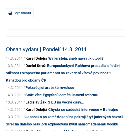
Vytisknout
Obsah vydání | Pondělí 14.3. 2011
14.3. 2011 /
Karel Dolejší
Wallerstein, aneb návrat k utopii?
13.3. 2011 /
Daniel Strož
Europoslankyně Roithová prosadila oficiální
stížnost Evropského parlamentu na zavedení vízové povinnosti
Kanadou pro občany ČR
14.3. 2011 /
Pokračující arabské revoluce
14.3. 2011 /
Stále více Egypťanů odmítá ústavní reformu
13.3. 2011 /
Ladislav Žák
S EU na věčné časy...
14.3. 2011 /
Karel Dolejší
Chystá se saúdská intervence v Bahrajnu
13.3. 2011 /
Japonsko po zemětřesení na pokraji čtyř jaderných havárií
Střecha dalšího reaktoru explodovala kvůli nahromaděnému vodíku