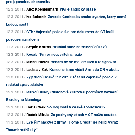
pro japonskou ekonomiku
12.3. 2011 /
Alex Koenigsmark
PIG je anglicky prase
12.3. 2011 /
Ivo Bubeník
Zavedlo Československo systém, který nemá
budoucnost?
12.3. 2011 /
ČTK: Vojenská policie šla pro dokument do ČT kvůli
posouzení znalcem
11.3. 2011 /
Štěpán Kotrba
Brutální akce na zničení důkazů
12.3. 2011 /
Kocáb: Téměř neuvěřitelná razie
12.3. 2011 /
Michal Hašek
Vondra by se měl omluvit a rezignovat
12.3. 2011 /
Ladislav Žák
Konečně jsme viděli Armádu ČR v akci...
11.3. 2011 /
Vyjádření České televize k zásahu vojenské policie v
redakci zpravodajství
12.3. 2011 /
Mluvčí Hillary Clintonové kritizoval podmínky věznění
Bradleyho Manninga
12.3. 2011 /
Boris Cvek
Souboj mafií v české společnosti?
12.3. 2011 /
Radek Mikula
Za pochybný zásah v ČT může soudce
11.3. 2011 /
Evě Řimnáčové z firmy "Home Credit" se nelíbí výraz
"houmkrediťácký"