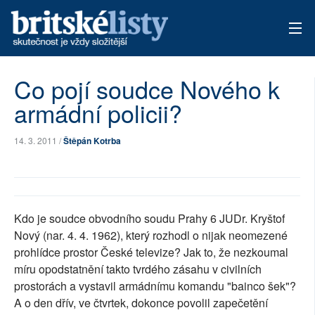
AKTUÁLNÍ VYDÁNÍ
Co pojí soudce Nového k
armádní policii?
ARCHIV
TÉMATA
14. 3. 2011 /
Štěpán Kotrba
AUTOŘI
PŘÍSPĚVKY NA PROVOZ
Kdo je soudce obvodního soudu Prahy 6 JUDr. Kryštof
Nový (nar. 4. 4. 1962), který rozhodl o nijak neomezené
prohlídce prostor České televize? Jak to, že nezkoumal
míru opodstatnění takto tvrdého zásahu v civilních
prostorách a vystavil armádnímu komandu "bainco šek"?
A o den dřív, ve čtvrtek, dokonce povolil zapečetění