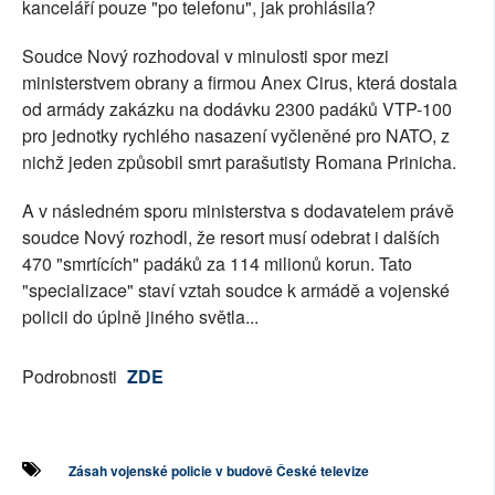
kanceláří pouze "po telefonu", jak prohlásila?
Soudce Nový rozhodoval v minulosti spor mezi
ministerstvem obrany a firmou Anex Cirus, která dostala
od armády zakázku na dodávku 2300 padáků VTP-100
pro jednotky rychlého nasazení vyčleněné pro NATO, z
nichž jeden způsobil smrt parašutisty Romana Prinicha.
A v následném sporu ministerstva s dodavatelem právě
soudce Nový rozhodl, že resort musí odebrat i dalších
470 "smrtících" padáků za 114 milionů korun. Tato
"specializace" staví vztah soudce k armádě a vojenské
policii do úplně jiného světla...
Podrobnosti
ZDE
Zásah vojenské policie v budově České televize