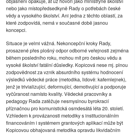
objasnění opakuje, ať už hovoří jako ministryně školství
nebo jako místopředsedkyně Rady o potřebách české
vědy a vysokého školství. Ani jedna z těchto oblastí, za
které zodpovídá, nemá v současné době jasnou
koncepci.
Situace je velmi vážná. Nekoncepční kroky Rady,
prosazené přes plošný odpor odborné veřejnosti zejména
během posledního roku, mohou mít pro českou vědu a
vysoké školství fatální důsledky. Kopicová nese mj. plnou
zodpovědnost za vznik absurdního systému hodnocení
výsledků vědecké práce (metodika, lidově: kafemlejnek),
jenž je trivializující, deformující, demotivující a podporuje
vyčůranost namísto kvality. Vědecké pracovníky a
pedagogy Rada zatěžuje nesmyslnou byrokracií
příznačnou pro komunistická osmdesátá léta 20. století.
Vzhledem k provázanosti metodiky s institucionálním
financováním i systémem grantových aplikací může být
Kopicovou obhajovaná metodika opravdu likvidačním