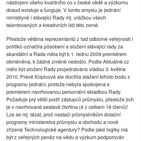
nástrojem všeho kvalitního co v české vědě a výzkumu
dosud existuje a funguje. V tomto smyslu je jednání
ministryně i stávající Rady mj. urážkou všech
talentovaných a kreativních lidí této země.
Přestože většina reprezentantů z řad odborné veřejnosti i
politiků označila působení a složení stávající rady za
skandální a Rada měla být k 1. lednu 2009 premiérem
obměněna, k žádné změně nedošlo. Podle Aktuálně.cz
mělo být složení Rady projednáváno vládou 3. května
2010. Právě Kopicová ale docílila stažení tohoto bodu z
programu jednání, protože nebyla spokojena s
premiérem navrhovanou personální skladbou Rady.
Požaduje prý větší podíl zástupců průmyslu, přestože jich
je v navrhované sestavě čtvrtina (4 z celkem 16 členů)!
Lze se mj. tázat, proč nestačí průmyslníkům dotační
programy ministerstva průmyslu a obchodu a nově
zřízené Technologické agentury? Podle jaké logiky má
být z veřejných peněz na vědu a výzkum podporován