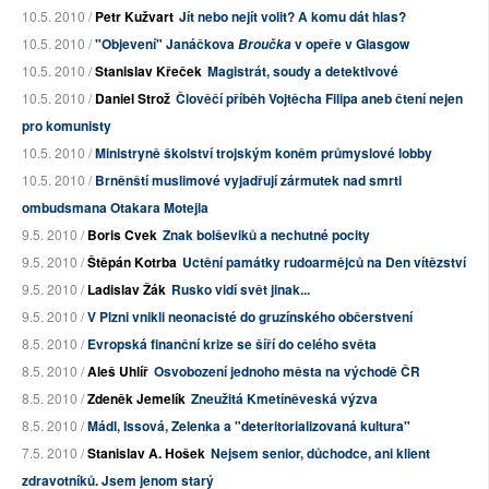
10.5. 2010 /
Petr Kužvart
Jít nebo nejít volit? A komu dát hlas?
10.5. 2010 /
"Objevení" Janáčkova
v opeře v Glasgow
Broučka
10.5. 2010 /
Stanislav Křeček
Magistrát, soudy a detektivové
10.5. 2010 /
Daniel Strož
Člověčí příběh Vojtěcha Filipa aneb čtení nejen
pro komunisty
10.5. 2010 /
Ministryně školství trojským koněm průmyslové lobby
10.5. 2010 /
Brněnští muslimové vyjadřují zármutek nad smrti
ombudsmana Otakara Motejla
9.5. 2010 /
Boris Cvek
Znak bolševiků a nechutné pocity
9.5. 2010 /
Štěpán Kotrba
Uctění památky rudoarmějců na Den vítězství
9.5. 2010 /
Ladislav Žák
Rusko vidí svět jinak...
9.5. 2010 /
V Plzni vnikli neonacisté do gruzínského občerstvení
8.5. 2010 /
Evropská finanční krize se šíří do celého světa
8.5. 2010 /
Aleš Uhlíř
Osvobození jednoho města na východě ČR
8.5. 2010 /
Zdeněk Jemelík
Zneužitá Kmetíněveská výzva
8.5. 2010 /
Mádl, Issová, Zelenka a "deteritorializovaná kultura"
7.5. 2010 /
Stanislav A. Hošek
Nejsem senior, důchodce, ani klient
zdravotníků. Jsem jenom starý