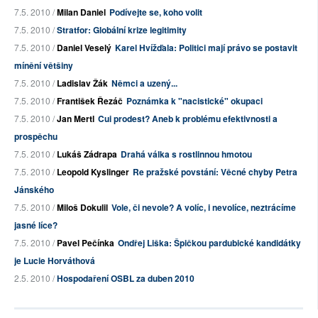
7.5. 2010 /
Milan Daniel
Podívejte se, koho volit
7.5. 2010 /
Stratfor: Globální krize legitimity
7.5. 2010 /
Daniel Veselý
Karel Hvížďala: Politici mají právo se postavit
mínění většiny
7.5. 2010 /
Ladislav Žák
Němci a uzený...
7.5. 2010 /
František Řezáč
Poznámka k "nacistické" okupaci
7.5. 2010 /
Jan Mertl
Cui prodest? Aneb k problému efektivnosti a
prospěchu
7.5. 2010 /
Lukáš Zádrapa
Drahá válka s rostlinnou hmotou
7.5. 2010 /
Leopold Kyslinger
Re pražské povstání: Věcné chyby Petra
Jánského
7.5. 2010 /
Miloš Dokulil
Vole, či nevole? A volíc, i nevolíce, neztrácíme
jasné líce?
7.5. 2010 /
Pavel Pečínka
Ondřej Liška: Špičkou pardubické kandidátky
je Lucie Horváthová
2.5. 2010 /
Hospodaření OSBL za duben 2010