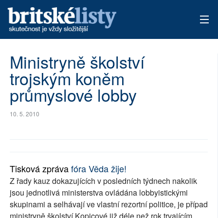
AKTUÁLNÍ VYDÁNÍ
Ministryně školství
trojským koněm
ARCHIV
průmyslové lobby
TÉMATA
10. 5. 2010
AUTOŘI
PŘÍSPĚVKY NA PROVOZ
Tisková zpráva
fóra Věda žije!
Z řady kauz dokazujících v posledních týdnech nakolik
jsou jednotlivá ministerstva ovládána lobbyistickými
skupinami a selhávají ve vlastní rezortní politice, je případ
ministryně školství Kopicové již déle než rok trvajícím