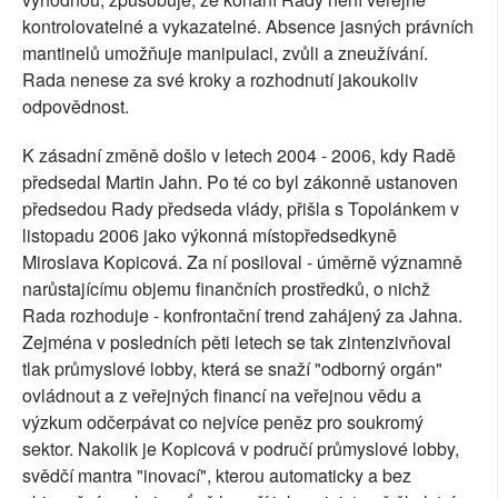
kontrolovatelné a vykazatelné. Absence jasných právních
mantinelů umožňuje manipulaci, zvůli a zneužívání.
Rada nenese za své kroky a rozhodnutí jakoukoliv
odpovědnost.
K zásadní změně došlo v letech 2004 - 2006, kdy Radě
předsedal Martin Jahn. Po té co byl zákonně ustanoven
předsedou Rady předseda vlády, přišla s Topolánkem v
listopadu 2006 jako výkonná místopředsedkyně
Miroslava Kopicová. Za ní posiloval - úměrně významně
narůstajícímu objemu finančních prostředků, o nichž
Rada rozhoduje - konfrontační trend zahájený za Jahna.
Zejména v posledních pěti letech se tak zintenzivňoval
tlak průmyslové lobby, která se snaží "odborný orgán"
ovládnout a z veřejných financí na veřejnou vědu a
výzkum odčerpávat co nejvíce peněz pro soukromý
sektor. Nakolik je Kopicová v područí průmyslové lobby,
svědčí mantra "inovací", kterou automaticky a bez