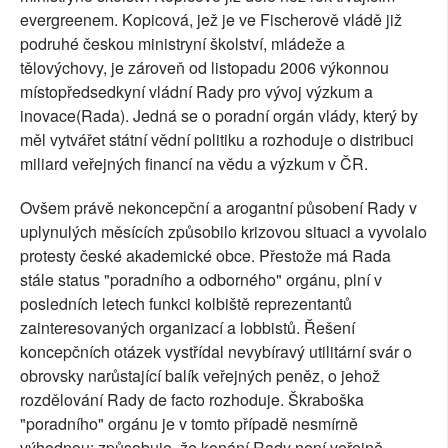
evergreenem. Kopicová, jež je ve Fischerově vládě již
podruhé českou ministryní školství, mládeže a
tělovýchovy, je zároveň od listopadu 2006 výkonnou
místopředsedkyní vládní Rady pro vývoj výzkum a
inovace(Rada). Jedná se o poradní orgán vlády, který by
měl vytvářet státní vědní politiku a rozhoduje o distribuci
miliard veřejných financí na vědu a výzkum v ČR.
Ovšem právě nekoncepční a arogantní působení Rady v
uplynulých měsících způsobilo krizovou situaci a vyvolalo
protesty české akademické obce. Přestože má Rada
stále status "poradního a odborného" orgánu, plní v
posledních letech funkci kolbiště reprezentantů
zainteresovaných organizací a lobbistů. Řešení
koncepčních otázek vystřídal nevybíravý utilitární svár o
obrovsky narůstající balík veřejných peněz, o jehož
rozdělování Rady de facto rozhoduje. Škraboška
"poradního" orgánu je v tomto případě nesmírně
výhodnou; způsobuje, že konání Rady není veřejně