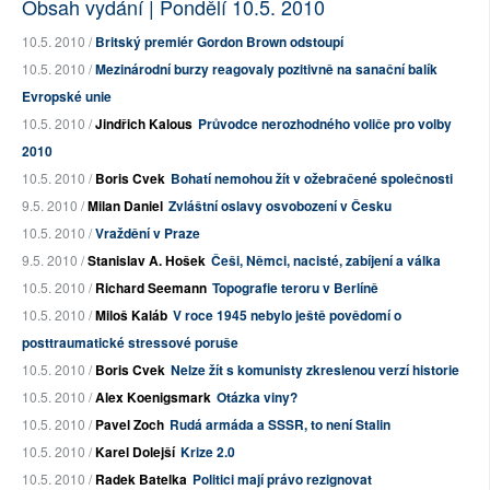
Obsah vydání | Pondělí 10.5. 2010
10.5. 2010 /
Britský premiér Gordon Brown odstoupí
10.5. 2010 /
Mezinárodní burzy reagovaly pozitivně na sanační balík
Evropské unie
10.5. 2010 /
Jindřich Kalous
Průvodce nerozhodného voliče pro volby
2010
10.5. 2010 /
Boris Cvek
Bohatí nemohou žít v ožebračené společnosti
9.5. 2010 /
Milan Daniel
Zvláštní oslavy osvobození v Česku
10.5. 2010 /
Vraždění v Praze
9.5. 2010 /
Stanislav A. Hošek
Češi, Němci, nacisté, zabíjení a válka
10.5. 2010 /
Richard Seemann
Topografie teroru v Berlíně
10.5. 2010 /
Miloš Kaláb
V roce 1945 nebylo ještě povědomí o
posttraumatické stressové poruše
10.5. 2010 /
Boris Cvek
Nelze žít s komunisty zkreslenou verzí historie
10.5. 2010 /
Alex Koenigsmark
Otázka viny?
10.5. 2010 /
Pavel Zoch
Rudá armáda a SSSR, to není Stalin
10.5. 2010 /
Karel Dolejší
Krize 2.0
10.5. 2010 /
Radek Batelka
Politici mají právo rezignovat