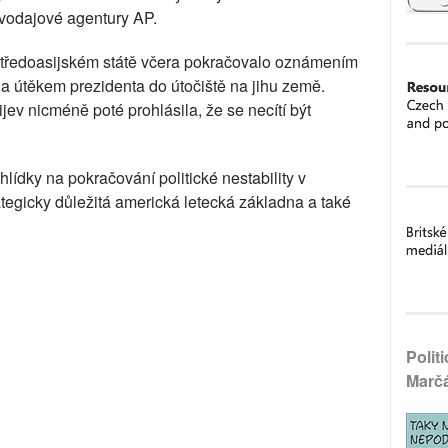
avodajové agentury AP.
středoasijském státě včera pokračovalo oznámením
, a útěkem prezidenta do útočiště na jihu země.
ev nicméně poté prohlásila, že se necítí být
lídky na pokračování politické nestability v
ategicky důležitá americká letecká základna a také
Polit
Marč