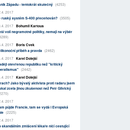
nik Západu - tentokrát skutečný
(4253)
.4. 2017
e ruský systém S-400 přeceňován?
(3505)
.4. 2017
Bohumil Kartous
ši volí negramotné politiky, nemají na výběr
3289)
.4. 2017
Boris Cvek
likonoční příběh a pravda
(2462)
.4. 2017
Karel Dolejší
ději otevřenou republiku než "kritický
beralismus"
(2442)
.4. 2017
Karel Dolejší
rach? Jako bývalý aktivista proti radaru jsem
skal zcela jinou zkušenost než Petr Glivický
2270)
.4. 2017
m půjde Francie, tam se vydá i Evropská
nie
(2225)
.4. 2017
 skandálním zmlácení lékaře ničí cestující