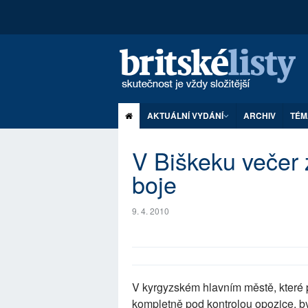
AKTUÁLNÍ VYDÁNÍ
ARCHIV
TÉM
V Biškeku večer 
boje
9. 4. 2010
V kyrgyzském hlavním městě, které 
kompletně pod kontrolou opozice, by