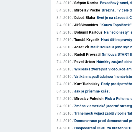
8.4. 2010 /
Štěpán Kotrba
Povodňový tunel, dr
8.4. 2010 /
Miroslav Poche
Březina: "V čele 
8.4. 2010 /
Ľuboš Blaha
Svet je na rázcestí. 
7.4. 2010 /
Jiří Simonides
"Kauza Topolánek" 
8.4. 2010 /
Bohumil Kartous
Na "scio testy" 
7.4. 2010 /
Tomáš Krystlík
Hrad šíří nepravd
7.4. 2010 /
Josef Vít
Malíř Houkal a jeho syn 
7.4. 2010 /
Rudolf Převrátil
Smlouva START II
7.4. 2010 /
Pavel Urban
Námitky zaujaté obh
7.4. 2010 /
Wikileaks zveřejnila video, kde ameri
7.4. 2010 /
Vatikán napadl údajnou "nenávist
7.4. 2010 /
Kurt Tucholsky
Rady pro špatného
6.4. 2010 /
Jak je příjemné krást
7.4. 2010 /
Miroslav Polreich
Pick a Pehe na 
7.4. 2010 /
Změna v americké jaderné strateg
7.4. 2010 /
Tři němečtí vojáci zabiti v boji s T
8.4. 2010 /
Demonstrace proti demonstraci prot
1.4. 2010 /
Hospodaření OSBL za březen 201