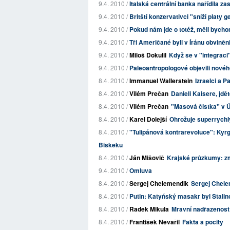
9.4. 2010 /
Italská centrální banka nařídila z
9.4. 2010 /
Britští konzervativci "sníží platy g
9.4. 2010 /
Pokud nám jde o totéž, měli bycho
9.4. 2010 /
Tři Američané byli v Íránu obviněn
9.4. 2010 /
Miloš Dokulil
Když se v "integraci
9.4. 2010 /
Paleoantropologové objevili nové
8.4. 2010 /
Immanuel Wallerstein
Izraelci a P
8.4. 2010 /
Vilém Prečan
Danieli Kaisere, jdě
8.4. 2010 /
Vilém Prečan
"Masová čistka" v
8.4. 2010 /
Karel Dolejší
Ohrožuje superrychl
8.4. 2010 /
"Tulipánová kontrarevoluce": Kyrgy
Biškeku
8.4. 2010 /
Ján Mišovič
Krajské průzkumy: z
9.4. 2010 /
Omluva
8.4. 2010 /
Sergej Chelemendik
Sergej Chelem
8.4. 2010 /
Putin: Katyńský masakr byl Stali
8.4. 2010 /
Radek Mikula
Mravní nadřazenos
8.4. 2010 /
František Nevařil
Fakta a pocity