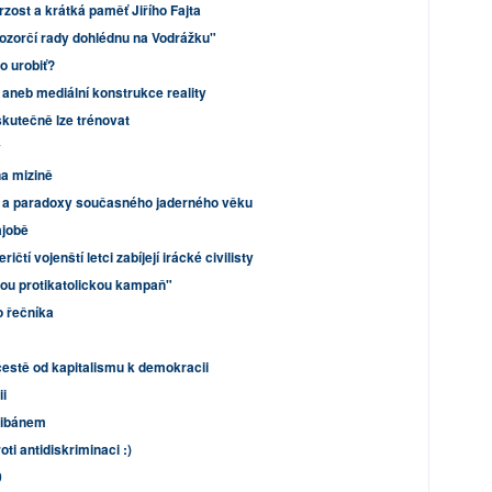
zost a krátká paměť Jiřího Fajta
dozorčí rady dohlédnu na Vodrážku"
Čo urobiť?
aneb mediální konstrukce reality
skutečně lze trénovat
y
na mizině
 a paradoxy současného jaderného věku
ajobě
čtí vojenští letci zabíjejí irácké civilisty
nou protikatolickou kampaň"
 řečníka
cestě od kapitalismu k demokracii
ii
alibánem
i antidiskriminaci :)
0