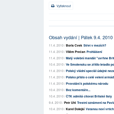
Vytisknout
Obsah vydání | Pátek 9.4. 2010
11.4. 2010 /
Boris Cvek
Střet v mezích?
11.4. 2010 /
Vilém Prečan
Prohlášení
11.4. 2010 /
Malý volební mandát "uvrhne Bri
10.4. 2010 /
Ve Smolensku se zřítilo letadlo p
11.4. 2010 /
Polský vládní speciál údajně ne
11.4. 2010 /
Polsko přišlo o celé velení armá
11.4. 2010 /
Provolání k polskému národu
10.4. 2010 /
Bez komentáře...
10.4. 2010 /
ČTK odmítá citovat Britské listy
9.4. 2010 /
Petr Uhl
Trestní oznámení na Pavl
10.4. 2010 /
Karel Dolejší
Vstanou noví vrtich