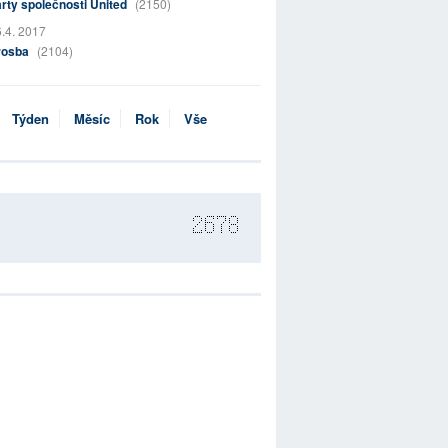
rty společnosti United
(2150)
.4. 2017
rosba
(2104)
Týden
Měsíc
Rok
Vše
2678