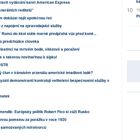
ka
astavit vydávání karet American Express
16
enerálních ředitelů"
P
m dokázat najít společnou řeč
i z napojení na zpravodajské služby
" Romů do škol stále marně předpřahá vůz před koně...
ho předchůdce člověka
alestinci na mrtvém bodě, vítězové a poražení
te s takovou novinařinou k šípku!
 ÚSTR
ý člun v íránském arzenálu americké letadlové lodě?
zští demonstranti kontrolují velitelství bezpečnostní služby v
matek
endik: Európsky politik Robert Fico si váži Rusko
novou pomstou za porážku v roce 1920
t samozvaných mírotvorců