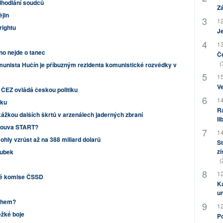
dhodlání soudců
Zá
ějin
12
rightu
J
13
no nejde o tanec
Če
(
munista Hučín je příbuzným rezidenta komunistické rozvědky v
15
Ve
ČEZ ovládá českou politiku
14
tku
Ra
ážkou dalších škrtů v arzenálech jaderných zbraní
li
mlouva START?
14
ohly vzrůst až na 388 miliard dolarů
St
zí
oubek
(
12
cké komise ČSSD
Ka
u
chem?
12
ěžké boje
Po