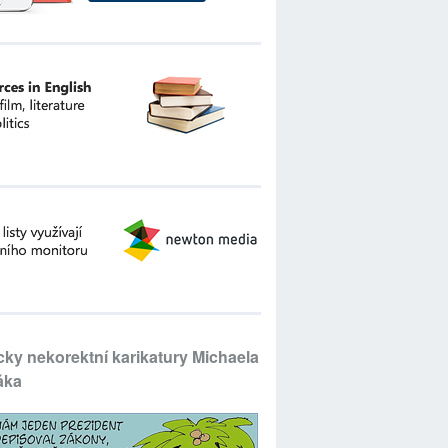
icky nekorektní karikatury Michaela
áka