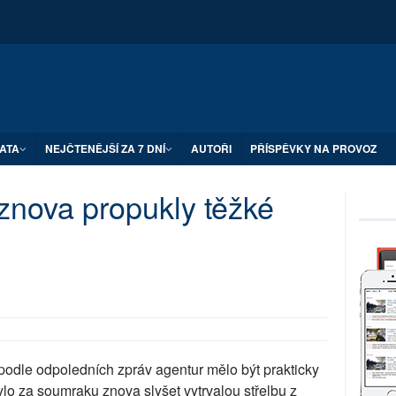
ATA
NEJČTENĚJŠÍ ZA 7 DNÍ
AUTOŘI
PŘÍSPĚVKY NA PROVOZ
znova propukly těžké
podle odpoledních zpráv agentur mělo být prakticky
lo za soumraku znova slyšet vytrvalou střelbu z