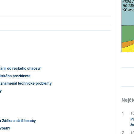
tánii do řeckého chaosu"
olského prezidenta
zaznamenal technické problémy
dy
Nejčt
16
Pr
a Žáčka a další osoby
že
vosti?
12