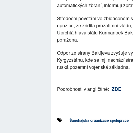
automatických zbraní, informují zpr
Středeční povstání ve zbídačeném 
opozice, že zřídila prozatímní vládu
Uprchlá hlava státu Kurmanbek Bakij
poražena.
Odpor ze strany Bakijeva zvyšuje vyh
Kyrgyzstánu, kde se mj. nachází str
ruská pozemní vojenská základna.
Podrobnosti v angličtině:
ZDE
Šanghajská organizace spolupráce