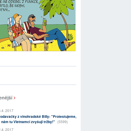
enější
.4. 2017
odavačky z vinohradské Billy: "Protestujeme,
 nám tu Vietnamci zvyšují tržby!"
(5599)
.4. 2017