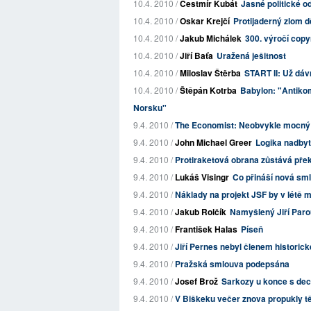
10.4. 2010 /
Čestmír Kubát
Jasné politické o
10.4. 2010 /
Oskar Krejčí
Protijaderný zlom d
10.4. 2010 /
Jakub Michálek
300. výročí copy
10.4. 2010 /
Jiří Baťa
Uražená ješitnost
10.4. 2010 /
Miloslav Štěrba
START II: Už dáv
10.4. 2010 /
Štěpán Kotrba
Babylon: "Antiko
Norsku"
9.4. 2010 /
The Economist: Neobvykle mocný 
9.4. 2010 /
John Michael Greer
Logika nadby
9.4. 2010 /
Protiraketová obrana zůstává přek
9.4. 2010 /
Lukáš Visingr
Co přináší nová s
9.4. 2010 /
Náklady na projekt JSF by v létě m
9.4. 2010 /
Jakub Rolčík
Namyšlený Jiří Par
9.4. 2010 /
František Halas
Píseň
9.4. 2010 /
Jiří Pernes nebyl členem histori
9.4. 2010 /
Pražská smlouva podepsána
9.4. 2010 /
Josef Brož
Sarkozy u konce s de
9.4. 2010 /
V Biškeku večer znova propukly t