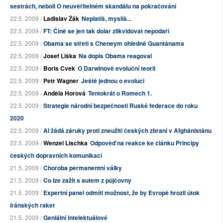
sestrách, neboli O neuvěřitelném skandálu na pokračování
22.5. 2009 /
Ladislav Žák
Neplatíš, myslíš...
22.5. 2009 /
FT: Číně se jen tak dolar zlikvidovat nepodaří
22.5. 2009 /
Obama se střetl s Cheneym ohledně Guantánama
22.5. 2009 /
Josef Liška
Na dopis Obama reagoval
22.5. 2009 /
Boris Cvek
O Darwinově evoluční teorii
22.5. 2009 /
Petr Wagner
Ještě jednou o evoluci
22.5. 2009 /
Anděla Horová
Tentokrát o Romech 1.
22.5. 2009 /
Strategie národní bezpečnosti Ruské federace do roku
2020
22.5. 2009 /
AI žádá záruky proti zneužití českých zbraní v Afghánistánu
22.5. 2009 /
Wenzel Lischka
Odpověď na reakce ke článku Principy
českých dopravních komunikací
21.5. 2009 /
Choroba permanentní války
21.5. 2009 /
Co lze zažít s autem z půjčovny
21.5. 2009 /
Expertní panel odmítl možnost, že by Evropě hrozil útok
íránských raket
21.5. 2009 /
Geniální intelektuálové