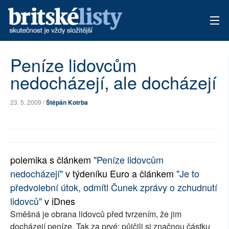
AKTUÁLNÍ VYDÁNÍ
Peníze lidovcům
nedocházejí, ale docházejí
ARCHIV
TÉMATA
23. 5. 2009 /
Štěpán Kotrba
AUTOŘI
PŘÍSPĚVKY NA PROVOZ
polemika s článkem
"Peníze lidovcům
nedocházejí"
v týdeníku Euro a článkem
"Je to
předvolební útok, odmítl Čunek zprávy o zchudnutí
lidovců"
v iDnes
Směšná je obrana lidovců před tvrzením, že jim
docházejí peníze. Tak za prvé: půjčili si značnou částku