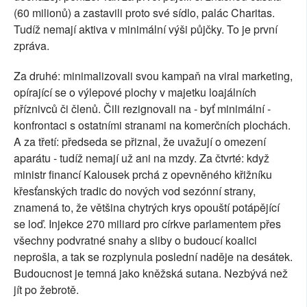
(60 milionů) a zastavili proto své sídlo, palác Charitas.
Tudíž nemají aktiva v minimální výši půjčky. To je první
zpráva.
Za druhé: minimalizovali svou kampaň na viral marketing,
opírající se o výlepové plochy v majetku loajálních
příznivců či členů. Čili rezignovali na - byť minimální -
konfrontaci s ostatními stranami na komerčních plochách.
A za třetí: předseda se přiznal, že uvažují o omezení
aparátu - tudíž nemají už ani na mzdy. Za čtvrté: když
ministr financí Kalousek prchá z opevněného křižníku
křesťanských tradic do nových vod sezónní strany,
znamená to, že většina chytrých krys opouští potápějící
se loď. Injekce 270 miliard pro církve parlamentem přes
všechny podvratné snahy a sliby o budoucí koalici
neprošla, a tak se rozplynula poslední naděje na desátek.
Budoucnost je temná jako kněžská sutana. Nezbývá než
jít po žebrotě.