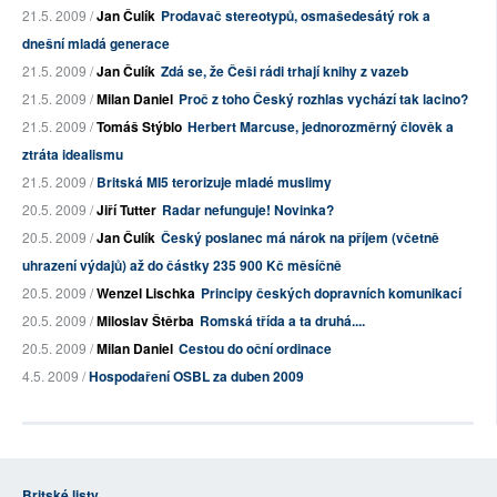
21.5. 2009 /
Jan Čulík
Prodavač stereotypů, osmašedesátý rok a
dnešní mladá generace
21.5. 2009 /
Jan Čulík
Zdá se, že Češi rádi trhají knihy z vazeb
21.5. 2009 /
Milan Daniel
Proč z toho Český rozhlas vychází tak lacino?
21.5. 2009 /
Tomáš Stýblo
Herbert Marcuse, jednorozměrný člověk a
ztráta idealismu
21.5. 2009 /
Britská MI5 terorizuje mladé muslimy
20.5. 2009 /
Jiří Tutter
Radar nefunguje! Novinka?
20.5. 2009 /
Jan Čulík
Český poslanec má nárok na příjem (včetně
uhrazení výdajů) až do částky 235 900 Kč měsíčně
20.5. 2009 /
Wenzel Lischka
Principy českých dopravních komunikací
20.5. 2009 /
Miloslav Štěrba
Romská třída a ta druhá....
20.5. 2009 /
Milan Daniel
Cestou do oční ordinace
4.5. 2009 /
Hospodaření OSBL za duben 2009
Britské listy