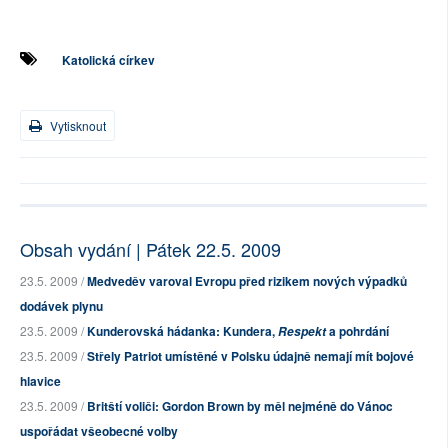
Katolická církev
Vytisknout
Obsah vydání | Pátek 22.5. 2009
23.5. 2009 /
Medveděv varoval Evropu před rizikem nových výpadků
dodávek plynu
23.5. 2009 /
Kunderovská hádanka: Kundera,
a pohrdání
Respekt
23.5. 2009 /
Střely Patriot umístěné v Polsku údajně nemají mít bojové
hlavice
23.5. 2009 /
Britští voliči: Gordon Brown by měl nejméně do Vánoc
uspořádat všeobecné volby