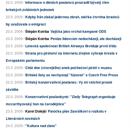
22.5. 2009 /
Informace o dietách poslanců prozradil bývalý člen
britských zvláštních jednotek
23.5. 2009 /
Kdyby Írán získal jadernou zbraň, takřka čtvrtina Izraelců
by uvažovala o emigraci
23.5. 2009 /
Štěpán Kotrba
Vajíčka jako vrchol kampaně ODS
23.5. 2009 /
Štěpán Kotrba
Peníze lidovcům nedocházejí, ale docházejí
23.5. 2009 /
Letecká společnost British Airways likviduje první třídu
22.5. 2009 /
Strana pro pirátství na internetu zřejmě vyhraje křesla v
Evropském parlamentu
23.5. 2009 /
Citát dne (včerejšího) aneb počítačoví piráti v muzeu
23.5. 2009 /
Britské listy se nechystají "fúzovat" s Czech Free Press
22.5. 2009 /
Britský konzervativní poslanec: Vy mi všichni prostě
závidíte
22.5. 2009 /
Konzervativní poslankyně: "
organizuje
Daily Telegraph
mccarthyovský hon na čarodějnice"
23.5. 2009 /
Karel Dolejší
Patočka píše Zaorálkovi o rozkolu v
Literárních novinách
24.5. 2009 /
"Kultura nad zlato"