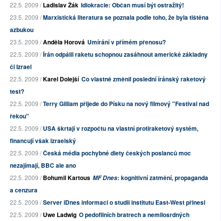
22.5. 2009 /
Ladislav Žák
Idiokracie: Občan musí být ostražitý!
23.5. 2009 /
Marxistická literatura se poznala podle toho, že byla tištěna
azbukou
23.5. 2009 /
Anděla Horová
Umírání v přímém přenosu?
22.5. 2009 /
Írán odpálil raketu schopnou zasáhnout americké základny
či Izrael
22.5. 2009 /
Karel Dolejší
Co vlastně změnil poslední íránský raketový
test?
22.5. 2009 /
Terry Gilliam přijede do Písku na nový filmový "Festival nad
řekou"
22.5. 2009 /
USA škrtají v rozpočtu na vlastní protiraketový systém,
financují však izraelský
22.5. 2009 /
Česká média pochybné diety českých poslanců moc
nezajímají, BBC ale ano
22.5. 2009 /
Bohumil Kartous
: kognitivní zatmění, propaganda
MF Dnes
a cenzura
22.5. 2009 /
Server iDnes informaci o studii institutu East-West přinesl
22.5. 2009 /
Uwe Ladwig
O pedofilních bratrech a nemilosrdných