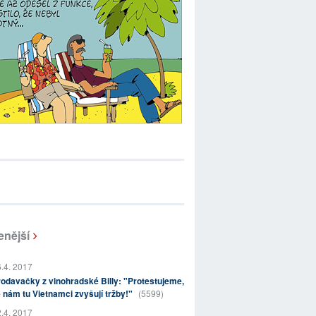
enější
.4. 2017
odavačky z vinohradské Billy: "Protestujeme,
 nám tu Vietnamci zvyšují tržby!"
(5599)
.4. 2017