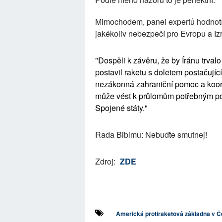
Mimochodem, panel expertů hodnotíc
jakékoliv nebezpečí pro Evropu a Iz
"Dospěli k závěru, že by Íránu trval
postavil raketu s doletem postačují
nezákonná zahraniční pomoc a koordin
může vést k průlomům potřebným pos
Spojené státy."
Rada Bibimu: Nebuďte smutnej!
Zdroj:
ZDE
Americká protiraketová základna v Č