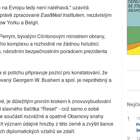
 na Evropu tedy není naléhavá," uzavírá
 zprávě zpracované
EastWest Institutem
, nezávislým
ew Yorku a Belgii.
Perrym, bývalým Clintonovým ministrem obrany,
ého komplexu a rozhodně ne žádnou holubicí.
 národním bezpečnostním poradcem prezidenta
si potichu připravuje pozici pro konstatování, že
azovaný Georgem W. Bushem a spol. je nepotřebný a
vé, je důležitým prvním krokem k znovuvybudování
Nejčt
í slavného tlačitka "Reset" - což samo o sobě
, je součástí rozvážné a opatrné Obamovy snahy
16
ížit význam údajné hrozby z této země a zvýšit šance
Pr
že
ch diplomatických vztahů se zdaří.
12