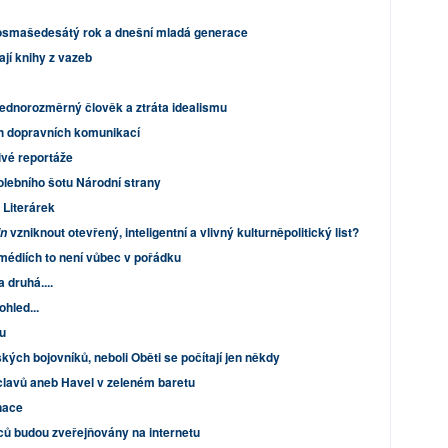
osmašedesátý rok a dnešní mladá generace
ají knihy z vazeb
jednorozměrný člověk a ztráta idealismu
h dopravních komunikací
ivé reportáže
volebního šotu Národní strany
 Literárek
vzniknout otevřený, inteligentní a vlivný kulturněpolitický list?
in
 médiích to není vůbec v pořádku
 druhá....
ohled...
ku
ých bojovníků, neboli Oběti se počítají jen někdy
lavů aneb Havel v zeleném baretu
nace
ců budou zveřejňovány na internetu