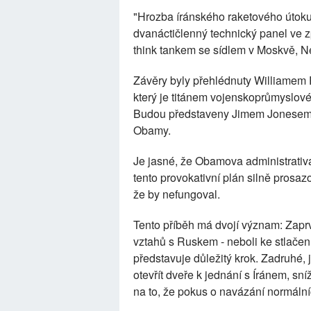
"Hrozba íránského raketového útoku
dvanáctičlenný technický panel ve
think tankem se sídlem v Moskvě, N
Závěry byly přehlédnuty Williamem 
který je titánem vojenskoprůmyslov
Budou představeny Jimem Jonesem,
Obamy.
Je jasné, že Obamova administrativa 
tento provokativní plán silně pros
že by nefungoval.
Tento příběh má dvojí význam: Zapr
vztahů s Ruskem - neboli ke stlačen
představuje důležitý krok. Zadruhé
otevřít dveře k jednání s Íránem, sn
na to, že pokus o navázání normální