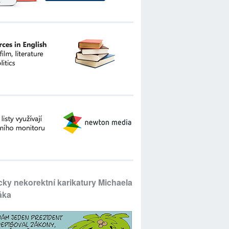
icky nekorektní karikatury Michaela
áka