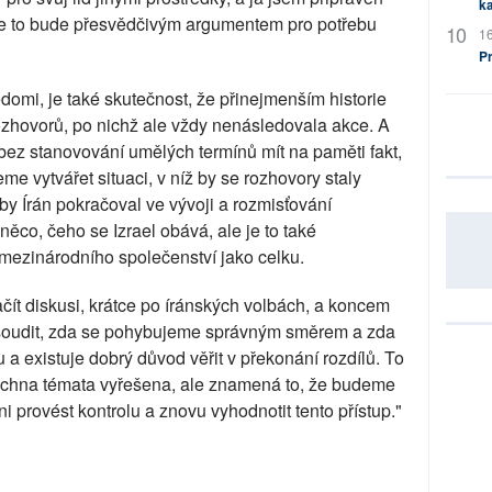
ka
že to bude přesvědčivým argumentem pro potřebu
16
P
ědomi, je také skutečnost, že přinejmenším historie
rozhovorů, po nichž ale vždy nenásledovala akce. A
 bez stanovování umělých termínů mít na paměti fakt,
vytvářet situaci, v níž by se rozhovory staly
by Írán pokračoval ve vývoji a rozmisťování
ěco, čeho se Izrael obává, ale je to také
ezinárodního společenství jako celku.
ít diskusi, krátce po íránských volbách, a koncem
osoudit, zda se pohybujeme správným směrem a zda
 a existuje dobrý důvod věřit v překonání rozdílů. To
chna témata vyřešena, ale znamená to, že budeme
provést kontrolu a znovu vyhodnotit tento přístup."