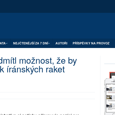
ATA
NEJČTENĚJŠÍ ZA 7 DNÍ
AUTOŘI
PŘÍSPĚVKY NA PROVOZ
dmítl možnost, že by
k íránských raket