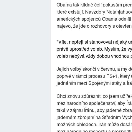
Obama tak klidně čelí pokusům pre
které existují. Navzdory Netanjahu
amerických spojenců Obama odmítl st
najevo, že jde o rozhovory s otevř
"Víte, nepřeji si stanovovat nějaký u
právě uprostřed voleb. Myslím, že vy 
voleb nebývá vždy dobou vhodnou p
Jejich volby skončí v červnu, a my 
poprvé v rámci procesu P5+1, který
jednáním mezi Spojenými státy a Ír
Chci znovu zdůraznit, co jsem už řekl
mezinárodního společenství, aby Írán
také v zájmu Íránu, aby jaderné zbra
jaderném zbrojení na Středním Vých
možných ohledech. Írán může dosáh
mezinárodního respektu a prosperity 