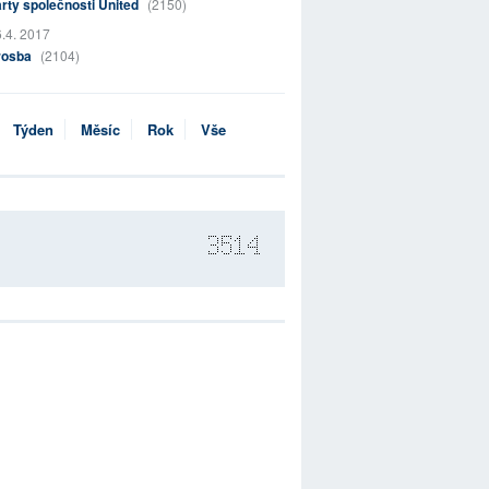
rty společnosti United
(2150)
.4. 2017
rosba
(2104)
Týden
Měsíc
Rok
Vše
3514