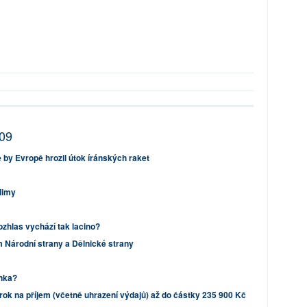
009
e by Evropě hrozil útok íránských raket
limy
ozhlas vychází tak lacino?
 Národní strany a Dělnické strany
inka?
ok na příjem (včetně uhrazení výdajů) až do částky 235 900 Kč