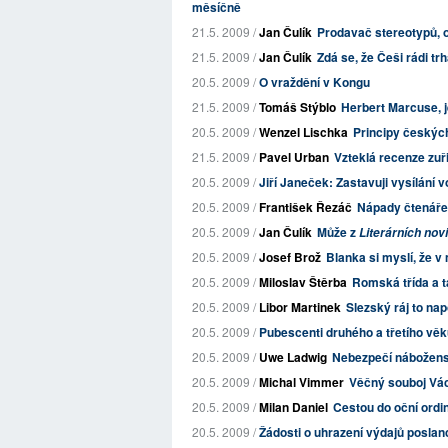
měsíčně
21.5. 2009 /
Jan Čulík
Prodavač stereotypů, 
21.5. 2009 /
Jan Čulík
Zdá se, že Češi rádi trh
20.5. 2009 /
O vraždění v Kongu
21.5. 2009 /
Tomáš Stýblo
Herbert Marcuse, 
20.5. 2009 /
Wenzel Lischka
Principy českýc
21.5. 2009 /
Pavel Urban
Vzteklá recenze zuř
20.5. 2009 /
Jiří Janeček: Zastavuji vysílání 
20.5. 2009 /
František Řezáč
Nápady čtenáře
20.5. 2009 /
Jan Čulík
Může z
Literárních nov
20.5. 2009 /
Josef Brož
Blanka si myslí, že v
20.5. 2009 /
Miloslav Štěrba
Romská třída a ta
20.5. 2009 /
Libor Martinek
Slezský ráj to nap
20.5. 2009 /
Pubescenti druhého a třetího vě
20.5. 2009 /
Uwe Ladwig
Nebezpečí nábožensk
20.5. 2009 /
Michal Vimmer
Věčný souboj Vác
20.5. 2009 /
Milan Daniel
Cestou do oční ordi
20.5. 2009 /
Žádosti o uhrazení výdajů poslan