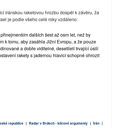
í íránskou raketovou hrozbu dospěl k závěru, ža
rael je podle všeho celé roky vzdáleno:
o přinejmenším dalších šest až osm let, než by
cím k tomu, aby zasáhla Jižní Evropu, a že pouze
ované a dobře viditelné, desetiletí trvající úsilí
tavení rakety s jadernou hlavicí schopné ohrozit
eské republice
|
Radar v Brdech - klíčové argumenty
|
Írán
|