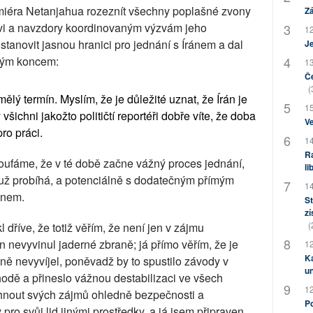
miéra Netanjahua rozeznít všechny poplašné zvony
Zá
ovi a navzdory koordinovaným výzvám jeho
12
anovit jasnou hranici pro jednání s Íránem a dal
J
eným koncem:
13
Če
(
mělý termín. Myslím, že je důležité uznat, že Írán je
15
všichni jakožto političtí reportéři dobře víte, že doba
Ve
ro práci.
14
Ra
doufáme, že v té době začne vážný proces jednání,
li
 už probíhá, a potenciálně s dodatečným přímým
14
ánem.
St
zí
(
 dříve, že totiž věřím, že není jen v zájmu
 nevyvinul jaderné zbraně; já přímo věřím, že je
12
Ka
ně nevyvíjel, poněvadž by to spustilo závody v
u
odě a přineslo vážnou destabilizaci ve všech
12
nout svých zájmů ohledně bezpečnosti a
Po
pro svůj lid jinými prostředky, a já jsem připraven