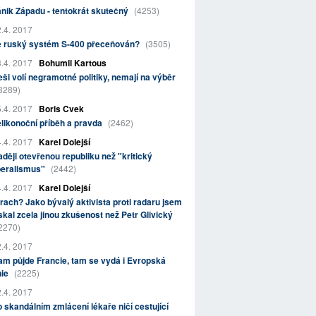
nik Západu - tentokrát skutečný
(4253)
.4. 2017
e ruský systém S-400 přeceňován?
(3505)
.4. 2017
Bohumil Kartous
ši volí negramotné politiky, nemají na výběr
3289)
.4. 2017
Boris Cvek
likonoční příběh a pravda
(2462)
.4. 2017
Karel Dolejší
ději otevřenou republiku než "kritický
beralismus"
(2442)
.4. 2017
Karel Dolejší
rach? Jako bývalý aktivista proti radaru jsem
skal zcela jinou zkušenost než Petr Glivický
2270)
.4. 2017
m půjde Francie, tam se vydá i Evropská
nie
(2225)
.4. 2017
 skandálním zmlácení lékaře ničí cestující