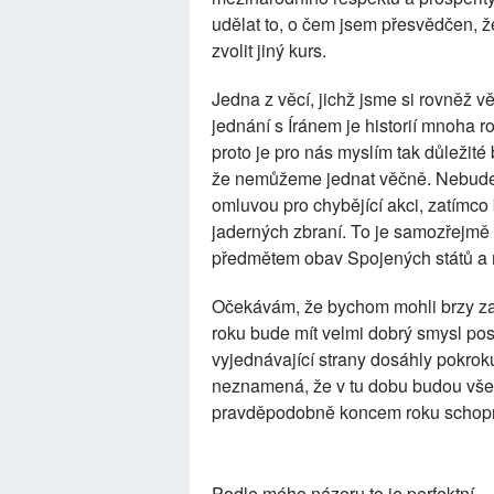
udělat to, o čem jsem přesvědčen, 
zvolit jiný kurs.
Jedna z věcí, jichž jsme si rovněž v
jednání s Íránem je historií mnoha 
proto je pro nás myslím tak důležité
že nemůžeme jednat věčně. Nebudeme 
omluvou pro chybějící akci, zatímco 
jaderných zbraní. To je samozřejmě n
předmětem obav Spojených států a m
Očekávám, že bychom mohli brzy zač
roku bude mít velmi dobrý smysl p
vyjednávající strany dosáhly pokroku
neznamená, že v tu dobu budou vše
pravděpodobně koncem roku schopni 
Podle mého názoru to je perfektní.