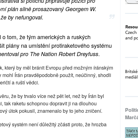
rativa si potichu připravuje pozici pro
ivní plán silně prosazovaný Georgem W.
 že by nefungoval.
 o tom, že tým amerických a ruských
ušit plány na umístění protiraketového systému
.
entoval pro The Nation Robert Dreyfuss
k, který by měl bránit Evropu před možným íránským
by mohl Írán pravděpodobně použít, neúčinný, shodli
ičtí a ruští vědci.
u, že by trvalo více než pět let, než by Írán byl
i, tak raketu schopnou dopravit ji na dlouhou
Polit
ový útok pokusil, znamenalo by to jeho zničení.
Marč
ketový systém není důležitý zčásti proto, že hrozba