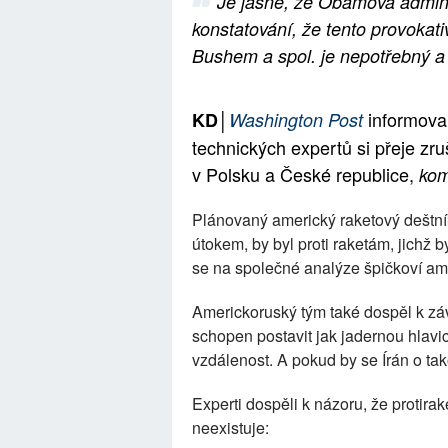
Je jasné, že Obamova administ
konstatování, že tento provokat
Bushem a spol. je nepotřebný a
informoval
KD│
Washington Post
technických expertů si přeje zr
v Polsku a České republice,
kom
Plánovaný americký raketový deštní
útokem, by byl proti raketám, jichž 
se na společné analýze špičkoví amer
Americkoruský tým také dospěl k závěr
schopen postavit jak jadernou hlavic
vzdálenost. A pokud by se Írán o tak
Experti dospěli k názoru, že protira
neexistuje: