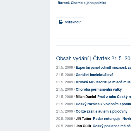
Barack Obama a jeho politika
Vytisknout
Obsah vydání | Čtvrtek 21.5. 2
21.5. 2009 /
Expertní panel odmítl možnost, ž
21.5. 2009 /
Geniální intelektuálové
21.5. 2009 /
Britská MI5 terorizuje mladé mus
21.5. 2009 /
Choroba permanentní války
21.5. 2009 /
Milan Daniel
Proč z toho Český r
21.5. 2009 /
Český rozhlas k volebním spotům
21.5. 2009 /
Co lze zažít s autem z půjčovny
20.5. 2009 /
Jiří Tutter
Radar nefunguje! Nov
20.5. 2009 /
Jan Čulík
Český poslanec má nár