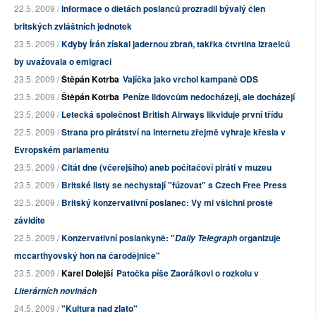
22.5. 2009 /
Informace o dietách poslanců prozradil bývalý člen
britských zvláštních jednotek
23.5. 2009 /
Kdyby Írán získal jadernou zbraň, takřka čtvrtina Izraelců
by uvažovala o emigraci
23.5. 2009 /
Štěpán Kotrba
Vajíčka jako vrchol kampaně ODS
23.5. 2009 /
Štěpán Kotrba
Peníze lidovcům nedocházejí, ale docházejí
23.5. 2009 /
Letecká společnost British Airways likviduje první třídu
22.5. 2009 /
Strana pro pirátství na internetu zřejmě vyhraje křesla v
Evropském parlamentu
23.5. 2009 /
Citát dne (včerejšího) aneb počítačoví piráti v muzeu
23.5. 2009 /
Britské listy se nechystají "fúzovat" s Czech Free Press
22.5. 2009 /
Britský konzervativní poslanec: Vy mi všichni prostě
závidíte
22.5. 2009 /
Konzervativní poslankyně: "
organizuje
Daily Telegraph
mccarthyovský hon na čarodějnice"
23.5. 2009 /
Karel Dolejší
Patočka píše Zaorálkovi o rozkolu v
Literárních novinách
24.5. 2009 /
"Kultura nad zlato"