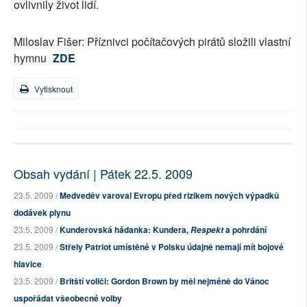
ovlivnily život lidí.
Miloslav Fišer: Příznivci počítačových pirátů složili vlastní
hymnu
ZDE
Vytisknout
Obsah vydání | Pátek 22.5. 2009
23.5. 2009 /
Medveděv varoval Evropu před rizikem nových výpadků
dodávek plynu
23.5. 2009 /
Kunderovská hádanka: Kundera,
a pohrdání
Respekt
23.5. 2009 /
Střely Patriot umístěné v Polsku údajně nemají mít bojové
hlavice
23.5. 2009 /
Britští voliči: Gordon Brown by měl nejméně do Vánoc
uspořádat všeobecné volby