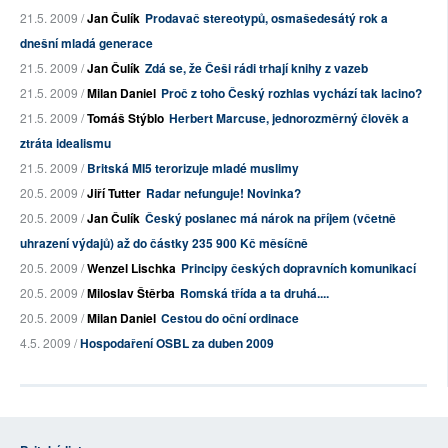
21.5. 2009 /
Jan Čulík
Prodavač stereotypů, osmašedesátý rok a
dnešní mladá generace
21.5. 2009 /
Jan Čulík
Zdá se, že Češi rádi trhají knihy z vazeb
21.5. 2009 /
Milan Daniel
Proč z toho Český rozhlas vychází tak lacino?
21.5. 2009 /
Tomáš Stýblo
Herbert Marcuse, jednorozměrný člověk a
ztráta idealismu
21.5. 2009 /
Britská MI5 terorizuje mladé muslimy
20.5. 2009 /
Jiří Tutter
Radar nefunguje! Novinka?
20.5. 2009 /
Jan Čulík
Český poslanec má nárok na příjem (včetně
uhrazení výdajů) až do částky 235 900 Kč měsíčně
20.5. 2009 /
Wenzel Lischka
Principy českých dopravních komunikací
20.5. 2009 /
Miloslav Štěrba
Romská třída a ta druhá....
20.5. 2009 /
Milan Daniel
Cestou do oční ordinace
4.5. 2009 /
Hospodaření OSBL za duben 2009