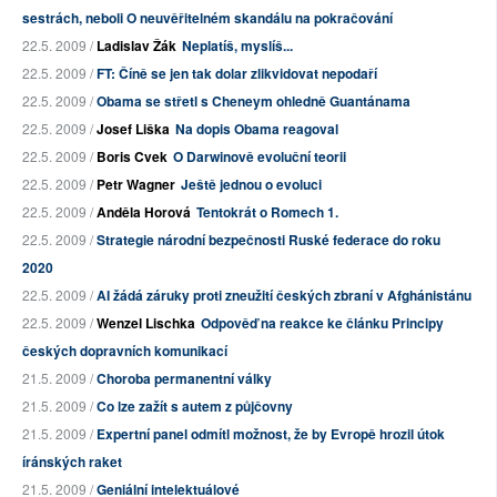
sestrách, neboli O neuvěřitelném skandálu na pokračování
22.5. 2009 /
Ladislav Žák
Neplatíš, myslíš...
22.5. 2009 /
FT: Číně se jen tak dolar zlikvidovat nepodaří
22.5. 2009 /
Obama se střetl s Cheneym ohledně Guantánama
22.5. 2009 /
Josef Liška
Na dopis Obama reagoval
22.5. 2009 /
Boris Cvek
O Darwinově evoluční teorii
22.5. 2009 /
Petr Wagner
Ještě jednou o evoluci
22.5. 2009 /
Anděla Horová
Tentokrát o Romech 1.
22.5. 2009 /
Strategie národní bezpečnosti Ruské federace do roku
2020
22.5. 2009 /
AI žádá záruky proti zneužití českých zbraní v Afghánistánu
22.5. 2009 /
Wenzel Lischka
Odpověď na reakce ke článku Principy
českých dopravních komunikací
21.5. 2009 /
Choroba permanentní války
21.5. 2009 /
Co lze zažít s autem z půjčovny
21.5. 2009 /
Expertní panel odmítl možnost, že by Evropě hrozil útok
íránských raket
21.5. 2009 /
Geniální intelektuálové