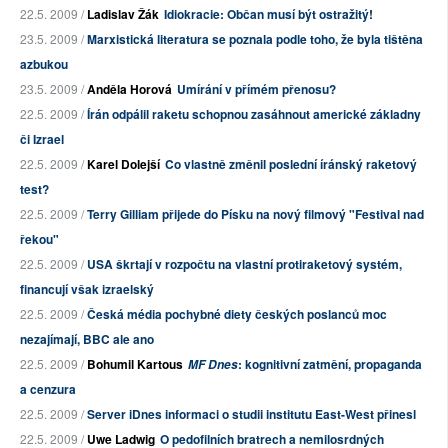
22.5. 2009 /
Ladislav Žák
Idiokracie: Občan musí být ostražitý!
23.5. 2009 /
Marxistická literatura se poznala podle toho, že byla tištěna
azbukou
23.5. 2009 /
Anděla Horová
Umírání v přímém přenosu?
22.5. 2009 /
Írán odpálil raketu schopnou zasáhnout americké základny
či Izrael
22.5. 2009 /
Karel Dolejší
Co vlastně změnil poslední íránský raketový
test?
22.5. 2009 /
Terry Gilliam přijede do Písku na nový filmový "Festival nad
řekou"
22.5. 2009 /
USA škrtají v rozpočtu na vlastní protiraketový systém,
financují však izraelský
22.5. 2009 /
Česká média pochybné diety českých poslanců moc
nezajímají, BBC ale ano
22.5. 2009 /
Bohumil Kartous
: kognitivní zatmění, propaganda
MF Dnes
a cenzura
22.5. 2009 /
Server iDnes informaci o studii institutu East-West přinesl
22.5. 2009 /
Uwe Ladwig
O pedofilních bratrech a nemilosrdných