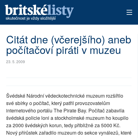
AKTUÁLNÍ VYDÁNÍ
Citát dne (včerejšího) aneb
počítačoví piráti v muzeu
ARCHIV
TÉMATA
23. 5. 2009
AUTOŘI
PŘÍSPĚVKY NA PROVOZ
Švédské Národní vědeckotechnické muzeum rozšířilo
své sbírky o počítač, který patřil provozovatelům
internetového portálu The Pirate Bay. Počítač zabavila
švédská policie loni a stockholmské muzeum ho koupilo
za 2000 švédských korun, tedy přibližně za 5000 Kč.
Nový přírůstek zařadilo muzeum do sekce vynálezů, které