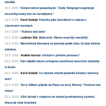
závidíte
22.5. 2009 /
Konzervativní poslankyně: "
organizuje
Daily Telegraph
mccarthyovský hon na čarodějnice"
23.5. 2009 /
Karel Dolejší
Patočka píše Zaorálkovi o rozkolu v
Literárních novinách
24.5. 2009 /
"Kultura nad zlato"
22.5. 2009 /
Ladislav Žák
Idiokracie: Občan musí být ostražitý!
23.5. 2009 /
Marxistická literatura se poznala podle toho, že byla tištěna
azbukou
23.5. 2009 /
Anděla Horová
Umírání v přímém přenosu?
22.5. 2009 /
Írán odpálil raketu schopnou zasáhnout americké základny
či Izrael
22.5. 2009 /
Karel Dolejší
Co vlastně změnil poslední íránský raketový
test?
22.5. 2009 /
Terry Gilliam přijede do Písku na nový filmový "Festival nad
řekou"
22.5. 2009 /
USA škrtají v rozpočtu na vlastní protiraketový systém,
financují však izraelský