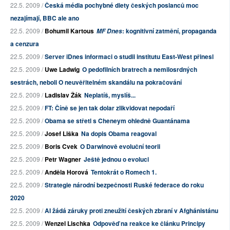
22.5. 2009 /
Česká média pochybné diety českých poslanců moc
nezajímají, BBC ale ano
22.5. 2009 /
Bohumil Kartous
: kognitivní zatmění, propaganda
MF Dnes
a cenzura
22.5. 2009 /
Server iDnes informaci o studii institutu East-West přinesl
22.5. 2009 /
Uwe Ladwig
O pedofilních bratrech a nemilosrdných
sestrách, neboli O neuvěřitelném skandálu na pokračování
22.5. 2009 /
Ladislav Žák
Neplatíš, myslíš...
22.5. 2009 /
FT: Číně se jen tak dolar zlikvidovat nepodaří
22.5. 2009 /
Obama se střetl s Cheneym ohledně Guantánama
22.5. 2009 /
Josef Liška
Na dopis Obama reagoval
22.5. 2009 /
Boris Cvek
O Darwinově evoluční teorii
22.5. 2009 /
Petr Wagner
Ještě jednou o evoluci
22.5. 2009 /
Anděla Horová
Tentokrát o Romech 1.
22.5. 2009 /
Strategie národní bezpečnosti Ruské federace do roku
2020
22.5. 2009 /
AI žádá záruky proti zneužití českých zbraní v Afghánistánu
22.5. 2009 /
Wenzel Lischka
Odpověď na reakce ke článku Principy