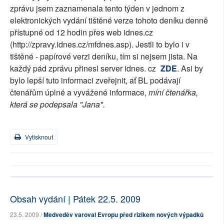
zprávu jsem zaznamenala tento týden v jednom z
elektronických vydání tištěné verze tohoto deníku denně
přístupné od 12 hodin přes web idnes.cz
(http://zpravy.idnes.cz/mfdnes.asp). Jestli to bylo i v
tištěné - papírové verzi deníku, tím si nejsem jista. Na
každý pád zprávu přinesl server idnes. cz
ZDE
. Asi by
bylo lepší tuto informaci zveřejnit, ať BL podávají
čtenářům úplné a vyvážené informace,
míní čtenářka,
která se podepsala "Jana".
Vytisknout
Obsah vydání | Pátek 22.5. 2009
23.5. 2009 /
Medveděv varoval Evropu před rizikem nových výpadků