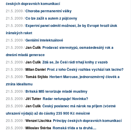
českých dopravních komunikací
21.5. 2009 /
Choroba permanentní války
21.5. 2009 /
Co lze zažít s autem z půjčovny
21.5. 2009 /
Expertní panel odmítl možnost, že by Evropě hrozil útok
íránských raket
21.5. 2009 /
Geniální intelektuálové
21.5. 2009 /
Jan Čulík
Prodavač stereotypů, osmašedesátý rok a
dnešní mladá generace
21.5. 2009 /
Jan Čulík
Zdá se, že Češi rádi trhají knihy z vazeb
21.5. 2009 /
Milan Daniel
Proč z toho Český rozhlas vychází tak lacino?
21.5. 2009 /
Tomáš Stýblo
Herbert Marcuse, jednorozměrný člověk a
ztráta idealismu
21.5. 2009 /
Britská MI5 terorizuje mladé muslimy
20.5. 2009 /
Jiří Tutter
Radar nefunguje! Novinka?
20.5. 2009 /
Jan Čulík
Český poslanec má nárok na příjem (včetně
uhrazení výdajů) až do částky 235 900 Kč měsíčně
20.5. 2009 /
Wenzel Lischka
Principy českých dopravních komunikací
20.5. 2009 /
Miloslav Štěrba
Romská třída a ta druhá....