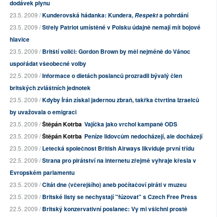
dodávek plynu
23.5. 2009 /
Kunderovská hádanka: Kundera,
a pohrdání
Respekt
23.5. 2009 /
Střely Patriot umístěné v Polsku údajně nemají mít bojové
hlavice
23.5. 2009 /
Britští voliči: Gordon Brown by měl nejméně do Vánoc
uspořádat všeobecné volby
22.5. 2009 /
Informace o dietách poslanců prozradil bývalý člen
britských zvláštních jednotek
23.5. 2009 /
Kdyby Írán získal jadernou zbraň, takřka čtvrtina Izraelců
by uvažovala o emigraci
23.5. 2009 /
Štěpán Kotrba
Vajíčka jako vrchol kampaně ODS
23.5. 2009 /
Štěpán Kotrba
Peníze lidovcům nedocházejí, ale docházejí
23.5. 2009 /
Letecká společnost British Airways likviduje první třídu
22.5. 2009 /
Strana pro pirátství na internetu zřejmě vyhraje křesla v
Evropském parlamentu
23.5. 2009 /
Citát dne (včerejšího) aneb počítačoví piráti v muzeu
23.5. 2009 /
Britské listy se nechystají "fúzovat" s Czech Free Press
22.5. 2009 /
Britský konzervativní poslanec: Vy mi všichni prostě