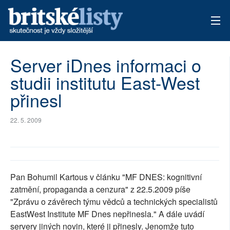
AKTUÁLNÍ VYDÁNÍ
Server iDnes informaci o
studii institutu East-West
ARCHIV
přinesl
TÉMATA
22. 5. 2009
AUTOŘI
PŘÍSPĚVKY NA PROVOZ
Pan Bohumil Kartous v článku "MF DNES: kognitivní
zatmění, propaganda a cenzura" z 22.5.2009 píše
"Zprávu o závěrech týmu vědců a technických specialistů
EastWest Institute MF Dnes nepřinesla." A dále uvádí
servery jiných novin, které ji přinesly. Jenomže tuto