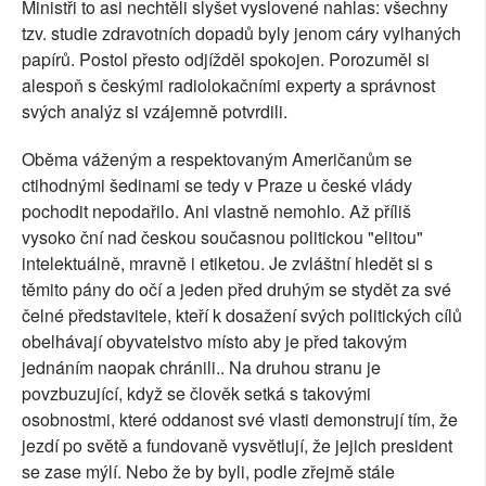
Ministři to asi nechtěli slyšet vyslovené nahlas: všechny
tzv. studie zdravotních dopadů byly jenom cáry vylhaných
papírů. Postol přesto odjížděl spokojen. Porozuměl si
alespoň s českými radiolokačními experty a správnost
svých analýz si vzájemně potvrdili.
Oběma váženým a respektovaným Američanům se
ctihodnými šedinami se tedy v Praze u české vlády
pochodit nepodařilo. Ani vlastně nemohlo. Až příliš
vysoko ční nad českou současnou politickou "elitou"
intelektuálně, mravně i etiketou. Je zvláštní hledět si s
těmito pány do očí a jeden před druhým se stydět za své
čelné představitele, kteří k dosažení svých politických cílů
obelhávají obyvatelstvo místo aby je před takovým
jednáním naopak chránili.. Na druhou stranu je
povzbuzující, když se člověk setká s takovými
osobnostmi, které oddanost své vlasti demonstrují tím, že
jezdí po světě a fundovaně vysvětlují, že jejich president
se zase mýlí. Nebo že by byli, podle zřejmě stále