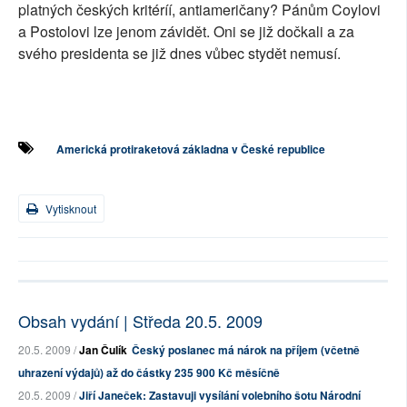
platných českých kritéríí, antiameričany? Pánům Coylovi
a Postolovi lze jenom závidět. Oni se již dočkali a za
svého presidenta se již dnes vůbec stydět nemusí.
Americká protiraketová základna v České republice
Vytisknout
Obsah vydání | Středa 20.5. 2009
20.5. 2009 /
Jan Čulík
Český poslanec má nárok na příjem (včetně
uhrazení výdajů) až do částky 235 900 Kč měsíčně
20.5. 2009 /
Jiří Janeček: Zastavuji vysílání volebního šotu Národní