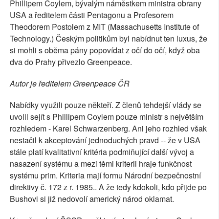
Phillipem Coylem, bývalým náměstkem ministra obrany
USA a ředitelem části Pentagonu a Profesorem
Theodorem Postolem z MIT (Massachusetts Institute of
Technology.) Českým politikům byl nabídnut ten luxus, že
si mohli s oběma pány popovídat z očí do očí, když oba
dva do Prahy přivezlo Greenpeace.
Autor je ředitelem Greenpeace ČR
Nabídky využili pouze někteří. Z členů tehdejší vlády se
uvolil sejít s Phillipem Coylem pouze ministr s největším
rozhledem - Karel Schwarzenberg. Ani jeho rozhled však
nestačil k akceptování jednoduchých pravd -- že v USA
stále platí kvalitativní kritéria podmiňující další vývoj a
nasazení systému a mezi těmi kriterii hraje funkčnost
systému prim. Kriteria mají formu Národní bezpečnostní
direktivy č. 172 z r. 1985.. A že tedy kdokoli, kdo přijde po
Bushovi si již nedovolí americký národ oklamat.