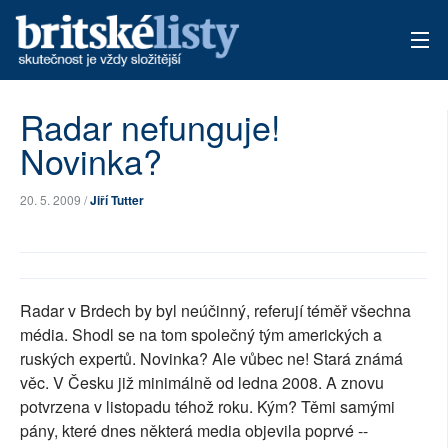
AKTUÁLNÍ VYDÁNÍ
Radar nefunguje!
Novinka?
ARCHIV
TÉMATA
20. 5. 2009 /
Jiří Tutter
AUTOŘI
PŘÍSPĚVKY NA PROVOZ
Radar v Brdech by byl neúčinný, referují téměř všechna
média. Shodl se na tom společný tým amerických a
ruských expertů. Novinka? Ale vůbec ne! Stará známá
věc. V Česku již minimálně od ledna 2008. A znovu
potvrzena v listopadu téhož roku. Kým? Těmi samými
pány, které dnes některá media objevila poprvé --