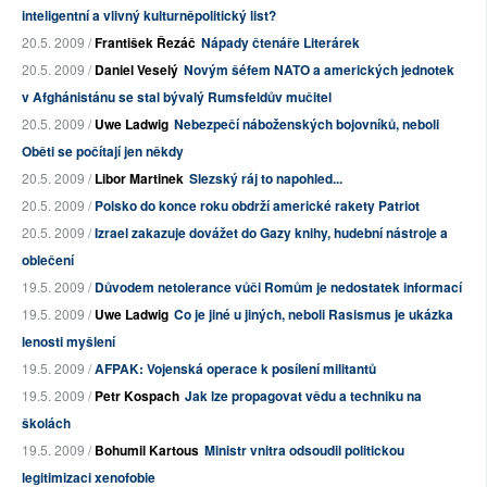
inteligentní a vlivný kulturněpolitický list?
20.5. 2009 /
František Řezáč
Nápady čtenáře Literárek
20.5. 2009 /
Daniel Veselý
Novým šéfem NATO a amerických jednotek
v Afghánistánu se stal bývalý Rumsfeldův mučitel
20.5. 2009 /
Uwe Ladwig
Nebezpečí náboženských bojovníků, neboli
Oběti se počítají jen někdy
20.5. 2009 /
Libor Martinek
Slezský ráj to napohled...
20.5. 2009 /
Polsko do konce roku obdrží americké rakety Patriot
20.5. 2009 /
Izrael zakazuje dovážet do Gazy knihy, hudební nástroje a
oblečení
19.5. 2009 /
Důvodem netolerance vůči Romům je nedostatek informací
19.5. 2009 /
Uwe Ladwig
Co je jiné u jiných, neboli Rasismus je ukázka
lenosti myšlení
19.5. 2009 /
AFPAK: Vojenská operace k posílení militantů
19.5. 2009 /
Petr Kospach
Jak lze propagovat vědu a techniku na
školách
19.5. 2009 /
Bohumil Kartous
Ministr vnitra odsoudil politickou
legitimizaci xenofobie