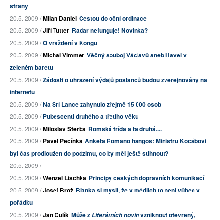
strany
20.5. 2009 /
Milan Daniel
Cestou do oční ordinace
20.5. 2009 /
Jiří Tutter
Radar nefunguje! Novinka?
20.5. 2009 /
O vraždění v Kongu
20.5. 2009 /
Michal Vimmer
Věčný souboj Václavů aneb Havel v
zeleném baretu
20.5. 2009 /
Žádosti o uhrazení výdajů poslanců budou zveřejňovány na
internetu
20.5. 2009 /
Na Srí Lance zahynulo zřejmě 15 000 osob
20.5. 2009 /
Pubescenti druhého a třetího věku
20.5. 2009 /
Miloslav Štěrba
Romská třída a ta druhá....
20.5. 2009 /
Pavel Pečínka
Anketa Romano hangos: Ministru Kocábovi
byl čas prodloužen do podzimu, co by měl ještě stihnout?
20.5. 2009 /
20.5. 2009 /
Wenzel Lischka
Principy českých dopravních komunikací
20.5. 2009 /
Josef Brož
Blanka si myslí, že v médiích to není vůbec v
pořádku
20.5. 2009 /
Jan Čulík
Může z
vzniknout otevřený,
Literárních novin