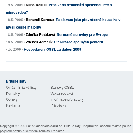
19.5. 2009 /
Miloš Dokulil
Proč věda nenachází společnou řeč s
mimovědou?
18.5. 2009 /
Bohumil Kartous
Rasismus jako převrácená kauzalita v
mysli české majority
18.5. 2009 /
Zdeňka Petáková
Nerostné suroviny pro Evropu
18.5. 2009 /
Zdeněk Jemelík
Stabilizace špatných poměrů
4.5. 2009 /
Hospodaření OSBL za duben 2009
Britské listy
O nás - Britské listy
Stanovy OSBL
Kontakty
Vzkaz redakci
Opravy
Informace pro autory
Reklama
Příspěvky
Copyright © 1996-2015
Občanské sdružení Britské listy
| Kopírování obsahu možné pouze
po předchozím písemném souhlasu redakce.