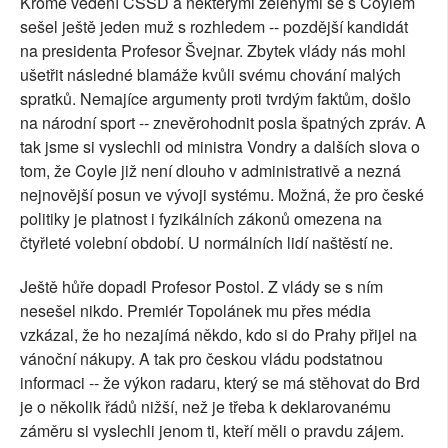
Kromě vedení ČSSD a některými zelenými se s Coylem
sešel ještě jeden muž s rozhledem -- pozdější kandidát
na presidenta Profesor Švejnar. Zbytek vlády nás mohl
ušetřit následné blamáže kvůli svému chování malých
spratků. Nemajíce argumenty proti tvrdým faktům, došlo
na národní sport -- znevěrohodnit posla špatných zpráv. A
tak jsme si vyslechli od ministra Vondry a dalších slova o
tom, že Coyle již není dlouho v administrativě a nezná
nejnovější posun ve vývoji systému. Možná, že pro české
politiky je platnost i fyzikálních zákonů omezena na
čtyřleté volební období. U normálních lidí naštěstí ne.
Ještě hůře dopadl Profesor Postol. Z vlády se s ním
nesešel nikdo. Premiér Topolánek mu přes média
vzkázal, že ho nezajímá někdo, kdo si do Prahy přijel na
vánoční nákupy. A tak pro českou vládu podstatnou
informaci -- že výkon radaru, který se má stěhovat do Brd
je o několik řádů nižší, než je třeba k deklarovanému
záměru si vyslechli jenom ti, kteří měli o pravdu zájem.