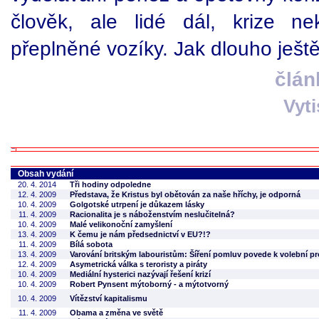
člověk, ale lidé dál, krize ne
přeplněné vozíky. Jak dlouho ješt
člán
Vyt
Obsah vydání
20. 4. 2014
Tři hodiny odpoledne
12. 4. 2009
Představa, že Kristus byl obětován za naše hříchy, je odporná
10. 4. 2009
Golgotské utrpení je důkazem lásky
11. 4. 2009
Racionalita je s náboženstvím neslučitelná?
10. 4. 2009
Malé velikonoční zamyšlení
13. 4. 2009
K čemu je nám předsednictví v EU?!?
11. 4. 2009
Bílá sobota
13. 4. 2009
Varování britským labouristům: Šíření pomluv povede k volební p
12. 4. 2009
Asymetrická válka s teroristy a piráty
10. 4. 2009
Mediální hysterici nazývají řešení krizí
10. 4. 2009
Robert Pynsent mýtoborný - a mýtotvorný
10. 4. 2009
Vítězství kapitalismu
11. 4. 2009
Obama a změna ve světě