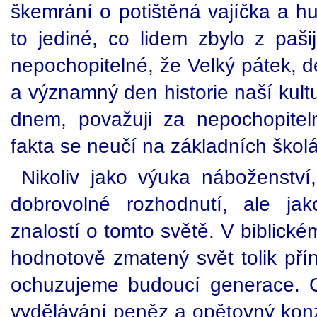
škemrání o potištěná vajíčka a hu
to jediné, co lidem zbylo z paši
nepochopitelné, že Velký pátek, d
a významný den historie naší kult
dnem, považuji za nepochopiteln
fakta se neučí na základních škol
Nikoliv jako výuka náboženství
dobrovolné rozhodnutí, ale ja
znalostí o tomto světě. V biblické
hodnotově zmatený svět tolik př
ochuzujeme budoucí generace. 
vydělávání peněz a opětovný kon