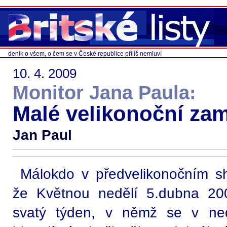
deník o všem, o čem se v České republice příliš nemluví
10. 4. 2009
Monitor Jana Paula:
Malé velikonoční zam
Jan Paul
Málokdo v předvelikonočním s
že Květnou nedělí 5.dubna 200
svatý týden, v němž se v ned