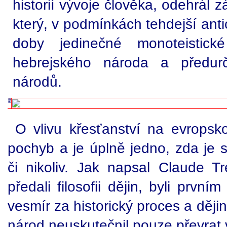
historií vývoje člověka, odehrál 
který, v podmínkách tehdejší antic
doby jedinečné monoteistick
hebrejského národa a předurč
národů.
O vlivu křesťanství na evropskou
pochyb a je úplně jedno, zda je s
či nikoliv. Jak napsal Claude T
předali filosofii dějin, byli prvn
vesmír za historický proces a ději
národ neuskutečnil pouze převrat v