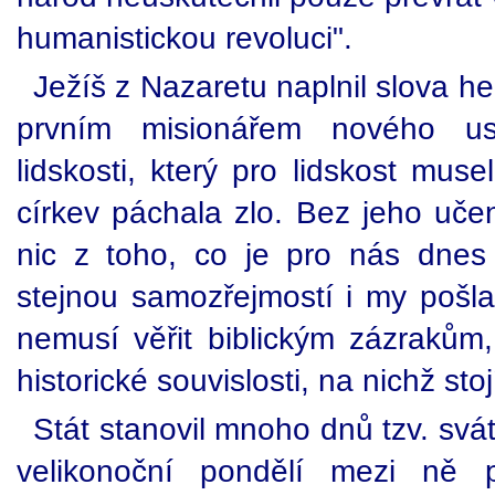
humanistickou revoluci".
Ježíš z Nazaretu naplnil slova he
prvním misionářem nového us
lidskosti, který pro lidskost mus
církev páchala zlo. Bez jeho učen
nic z toho, co je pro nás dne
stejnou samozřejmostí i my poš
nemusí věřit biblickým zázrakům,
historické souvislosti, na nichž stoj
Stát stanovil mnoho dnů tzv. svá
velikonoční pondělí mezi ně p