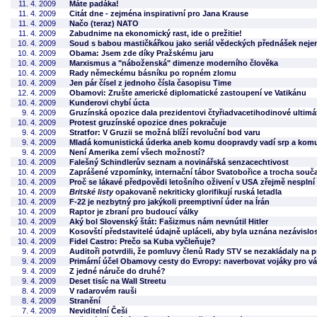
11. 4. 2009
Máte padáka!
11. 4. 2009
Citát dne - zejména inspirativní pro Jana Krause
11. 4. 2009
Načo (teraz) NATO
11. 4. 2009
Zabudnime na ekonomický rast, ide o prežitie!
10. 4. 2009
Soud s babou mastičkářkou jako seriál vědeckých přednášek nejen 
10. 4. 2009
Obama: Jsem zde díky Pražskému jaru
10. 4. 2009
Marxismus a "náboženská" dimenze moderního člověka
10. 4. 2009
Rady německému básníku po ropném zlomu
10. 4. 2009
Jen pár čísel z jednoho čísla časopisu Time
12. 4. 2009
Obamovi: Zrušte americké diplomatické zastoupení ve Vatikánu
10. 4. 2009
Kunderovi chybí úcta
9. 4. 2009
Gruzínská opozice dala prezidentovi čtyřiadvacetihodinové ultim
10. 4. 2009
Protest gruzínské opozice dnes pokračuje
9. 4. 2009
Stratfor: V Gruzii se možná blíží revoluční bod varu
9. 4. 2009
Mladá komunistická úderka aneb komu doopravdy vadí srp a komu
9. 4. 2009
Není Amerika zemí všech možností?
10. 4. 2009
Falešný Schindlerův seznam a novinářská senzacechtivost
10. 4. 2009
Zaprášené vzpomínky, internační tábor Svatobořice a trocha souč
10. 4. 2009
Proč se lákavé předpovědi letošního oživení v USA zřejmě nesplní
10. 4. 2009
Britské listy
opakovaně nekriticky glorifikují ruská letadla
10. 4. 2009
F-22 je nezbytný pro jakýkoli preemptivní úder na Írán
10. 4. 2009
Raptor je zbraní pro budoucí války
10. 4. 2009
Aký bol Slovenský štát: Fašizmus nám nevnútil Hitler
10. 4. 2009
Kosovští představitelé údajně upláceli, aby byla uznána nezávislos
10. 4. 2009
Fidel Castro: Prečo sa Kuba vyčleňuje?
9. 4. 2009
Auditoři potvrdili, že pomluvy členů Rady STV se nezakládaly na 
9. 4. 2009
Primární účel Obamovy cesty do Evropy: naverbovat vojáky pro v
9. 4. 2009
Z jedné náruče do druhé?
9. 4. 2009
Deset tisíc na Wall Streetu
8. 4. 2009
V radarovém rauši
8. 4. 2009
Stranění
7. 4. 2009
Neviditelní Češi