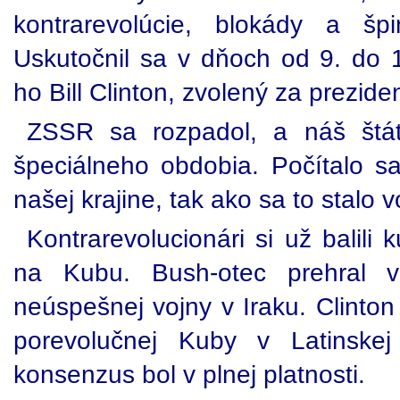
kontrarevolúcie, blokády a šp
Uskutočnil sa v dňoch od 9. do 
ho Bill Clinton, zvolený za preziden
ZSSR sa rozpadol, a náš štát
špeciálneho obdobia. Počítalo s
našej krajine, tak ako sa to stalo
Kontrarevolucionári si už balili k
na Kubu. Bush-otec prehral v
neúspešnej vojny v Iraku. Clinton
porevolučnej Kuby v Latinskej
konsenzus bol v plnej platnosti.