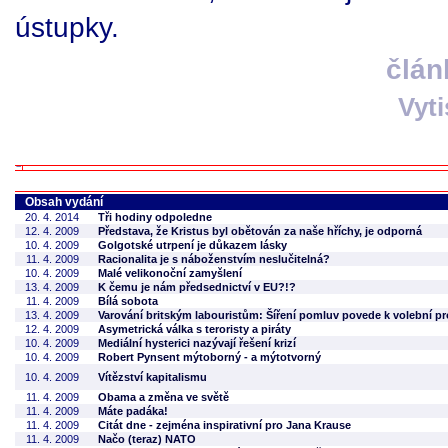
ústupky.
člán
Vyt
Obsah vydání
20. 4. 2014
Tři hodiny odpoledne
12. 4. 2009
Představa, že Kristus byl obětován za naše hříchy, je odporná
10. 4. 2009
Golgotské utrpení je důkazem lásky
11. 4. 2009
Racionalita je s náboženstvím neslučitelná?
10. 4. 2009
Malé velikonoční zamyšlení
13. 4. 2009
K čemu je nám předsednictví v EU?!?
11. 4. 2009
Bílá sobota
13. 4. 2009
Varování britským labouristům: Šíření pomluv povede k volební p
12. 4. 2009
Asymetrická válka s teroristy a piráty
10. 4. 2009
Mediální hysterici nazývají řešení krizí
10. 4. 2009
Robert Pynsent mýtoborný - a mýtotvorný
10. 4. 2009
Vítězství kapitalismu
11. 4. 2009
Obama a změna ve světě
11. 4. 2009
Máte padáka!
11. 4. 2009
Citát dne - zejména inspirativní pro Jana Krause
11. 4. 2009
Načo (teraz) NATO