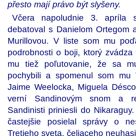
přesto mají právo být slyšeny.
Včera napoludnie 3. apríla
debatoval s Danielom Ortegom 
Murillovou. V liste som mu po
podrobnosti o boji, ktorý zvádza
mu tiež poľutovanie, že sa mu
pochybili a spomenul som mu 
Jaime Weelocka, Miguela Déscota
verní Sandinovým snom a re
Sandinisti priniesli do Nikaragu
častejšie posielal správy o ne
Tretieho sveta, čeliaceho neuha