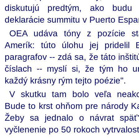
diskutujú predtým, ako budu 
deklarácie summitu v Puerto Espa
OEA udáva tóny z pozície st
Amerík: túto úlohu jej pridel
paragrafov -- zdá sa, že táto inšt
číslach -- myslí si, že tým ho u
každý krásny rým tejto poézie".
V skutku tam bolo veľa neakc
Bude to krst ohňom pre národy Kar
Žeby sa jednalo o návrat spä
vyčlenenie po 50 rokoch vytrvalost