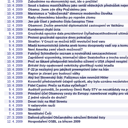
11. 4. 2009
Zabudnime na ekonomický rast, ide o prežitie!
10. 4. 2009
Soud s babou mastičkářkou jako seriál vědeckých přednášek nejen 
10. 4. 2009
Obama: Jsem zde díky Pražskému jaru
10. 4. 2009
Marxismus a "náboženská" dimenze moderního člověka
10. 4. 2009
Rady německému básníku po ropném zlomu
10. 4. 2009
Jen pár čísel z jednoho čísla časopisu Time
12. 4. 2009
Obamovi: Zrušte americké diplomatické zastoupení ve Vatikánu
10. 4. 2009
Kunderovi chybí úcta
9. 4. 2009
Gruzínská opozice dala prezidentovi čtyřiadvacetihodinové ultim
10. 4. 2009
Protest gruzínské opozice dnes pokračuje
9. 4. 2009
Stratfor: V Gruzii se možná blíží revoluční bod varu
9. 4. 2009
Mladá komunistická úderka aneb komu doopravdy vadí srp a komu
9. 4. 2009
Není Amerika zemí všech možností?
10. 4. 2009
Falešný Schindlerův seznam a novinářská senzacechtivost
10. 4. 2009
Zaprášené vzpomínky, internační tábor Svatobořice a trocha souč
10. 4. 2009
Proč se lákavé předpovědi letošního oživení v USA zřejmě nesplní
10. 4. 2009
Britské listy
opakovaně nekriticky glorifikují ruská letadla
10. 4. 2009
F-22 je nezbytný pro jakýkoli preemptivní úder na Írán
10. 4. 2009
Raptor je zbraní pro budoucí války
10. 4. 2009
Aký bol Slovenský štát: Fašizmus nám nevnútil Hitler
10. 4. 2009
Kosovští představitelé údajně upláceli, aby byla uznána nezávislos
10. 4. 2009
Fidel Castro: Prečo sa Kuba vyčleňuje?
9. 4. 2009
Auditoři potvrdili, že pomluvy členů Rady STV se nezakládaly na 
9. 4. 2009
Primární účel Obamovy cesty do Evropy: naverbovat vojáky pro v
9. 4. 2009
Z jedné náruče do druhé?
9. 4. 2009
Deset tisíc na Wall Streetu
8. 4. 2009
V radarovém rauši
8. 4. 2009
Stranění
7. 4. 2009
Neviditelní Češi
27. 3. 2009
Daňová přiznání Občanského sdružení Britské listy
12. 4. 2009
Hospodaření OSBL za březen 2009