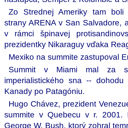
Zo Strednej Ameriky tam boli 
strany ARENA v San Salvadore, a
v rámci špinavej protisandinov
prezidentky Nikaraguy vďaka Rea
Mexiko na summite zastupoval Er
Summit v Miami mal za stra
imperialistického sna -- dohod
Kanady po Patagóniu.
Hugo Chávez, prezident Venezuel
summite v Quebecu v r. 2001. 
George W. Bush, ktorý zohral tem