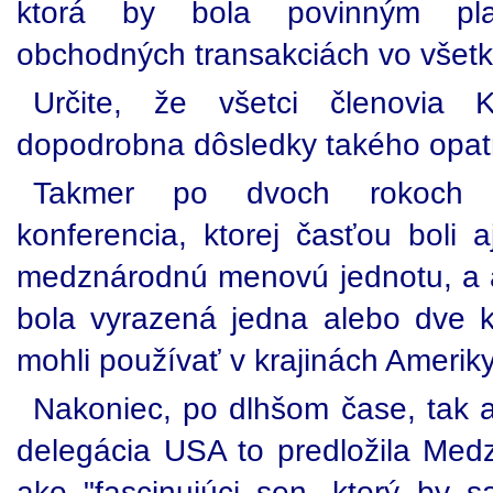
ktorá by bola povinným plat
obchodných transakciách vo všetk
Určite, že všetci členovia K
dopodrobna dôsledky takého opat
Takmer po dvoch rokoch m
konferencia, ktorej časťou boli 
medznárodnú menovú jednotu, a a
bola vyrazená jedna alebo dve 
mohli používať v krajinách Ameriky
Nakoniec, po dlhšom čase, tak a
delegácia USA to predložila Medz
ako "fascinujúci sen, ktorý by 