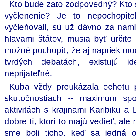
Kto bude zato zodpovedný? Kto s
vyčlenenie? Je to nepochopit
vyčleňovali, sú už dávno za nami
hlavami štátov, musia byť určite 
možné pochopiť, že aj napriek mo
tvrdých debatách, existujú i
neprijateľné.
Kuba vždy preukázala ochotu p
skutočnostiach -- maximum spo
aktivitách s krajinami Karibiku a 
dobre tí, ktorí to majú vedieť, al
sme boli ticho, keď sa jedná 