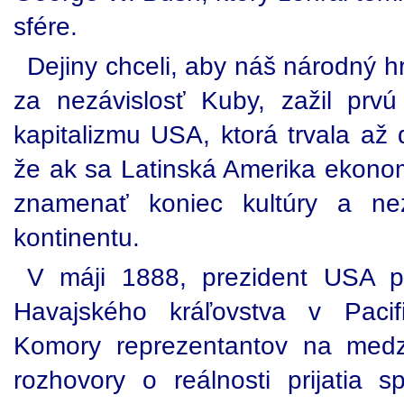
sfére.
Dejiny chceli, aby náš národný h
za nezávislosť Kuby, zažil prv
kapitalizmu USA, ktorá trvala až 
že ak sa Latinská Amerika ekonom
znamenať koniec kultúry a nez
kontinentu.
V máji 1888, prezident USA p
Havajského kráľovstva v Paci
Komory reprezentantov na medz
rozhovory o reálnosti prijatia s