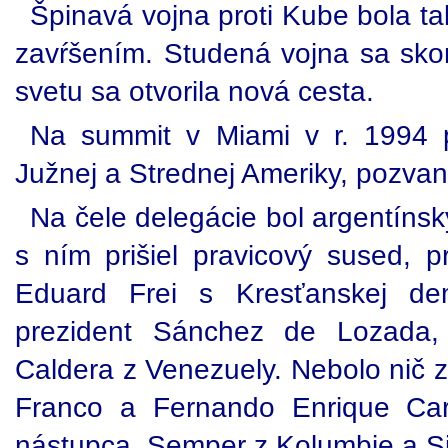
Špinavá vojna proti Kube bola t
zavŕšením. Studená vojna sa sko
svetu sa otvorila nová cesta.
Na summit v Miami v r. 1994 pr
Južnej a Strednej Ameriky, pozvan
Na čele delegácie bol argentíns
s ním prišiel pravicový sused, p
Eduard Frei s Kresťanskej demo
prezident Sánchez de Lozada, 
Caldera z Venezuely. Nebolo nič zv
Franco a Fernando Enrique Car
nástupca, Semper z Kolumbie a Si