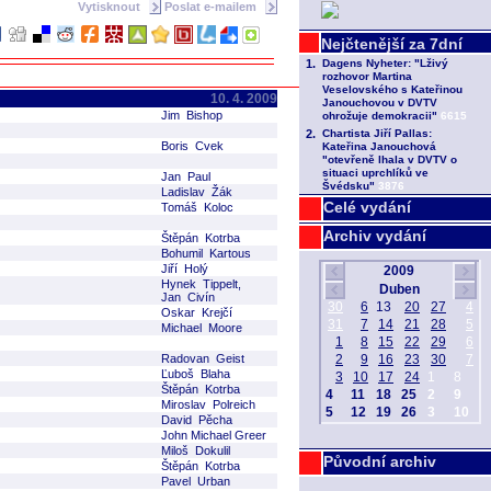
Vytisknout
Poslat e-mailem
10. 4. 2009
Jim Bishop
Boris Cvek
Jan Paul
Ladislav Žák
Celé vydání
Tomáš Koloc
Archiv vydání
Štěpán Kotrba
Bohumil Kartous
Jiří Holý
Hynek Tippelt,
Jan Civín
Oskar Krejčí
Michael Moore
Radovan Geist
Ľuboš Blaha
Štěpán Kotrba
Miroslav Polreich
David Pěcha
John Michael Greer
Miloš Dokulil
Původní archiv
Štěpán Kotrba
Pavel Urban