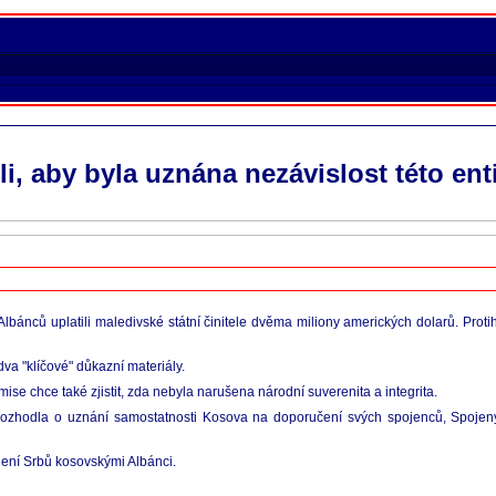
i, aby byla uznána nezávislost této ent
lbánců uplatili maledivské státní činitele dvěma miliony amerických dolarů. Prot
va "klíčové" důkazní materiály.
se chce také zjistit, zda nebyla narušena národní suverenita a integrita.
a rozhodla o uznání samostatnosti Kosova na doporučení svých spojenců, Spojený
jení Srbů kosovskými Albánci.