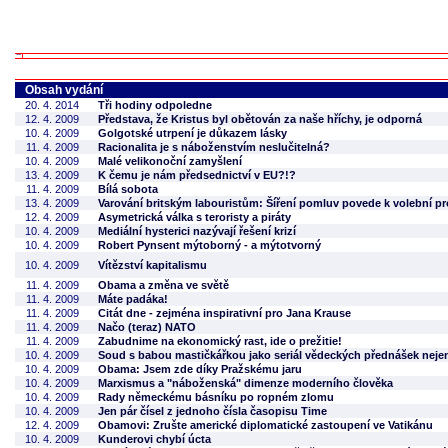
Obsah vydání
20. 4. 2014
Tři hodiny odpoledne
12. 4. 2009
Představa, že Kristus byl obětován za naše hříchy, je odporná
10. 4. 2009
Golgotské utrpení je důkazem lásky
11. 4. 2009
Racionalita je s náboženstvím neslučitelná?
10. 4. 2009
Malé velikonoční zamyšlení
13. 4. 2009
K čemu je nám předsednictví v EU?!?
11. 4. 2009
Bílá sobota
13. 4. 2009
Varování britským labouristům: Šíření pomluv povede k volební p
12. 4. 2009
Asymetrická válka s teroristy a piráty
10. 4. 2009
Mediální hysterici nazývají řešení krizí
10. 4. 2009
Robert Pynsent mýtoborný - a mýtotvorný
10. 4. 2009
Vítězství kapitalismu
11. 4. 2009
Obama a změna ve světě
11. 4. 2009
Máte padáka!
11. 4. 2009
Citát dne - zejména inspirativní pro Jana Krause
11. 4. 2009
Načo (teraz) NATO
11. 4. 2009
Zabudnime na ekonomický rast, ide o prežitie!
10. 4. 2009
Soud s babou mastičkářkou jako seriál vědeckých přednášek nejen 
10. 4. 2009
Obama: Jsem zde díky Pražskému jaru
10. 4. 2009
Marxismus a "náboženská" dimenze moderního člověka
10. 4. 2009
Rady německému básníku po ropném zlomu
10. 4. 2009
Jen pár čísel z jednoho čísla časopisu Time
12. 4. 2009
Obamovi: Zrušte americké diplomatické zastoupení ve Vatikánu
10. 4. 2009
Kunderovi chybí úcta