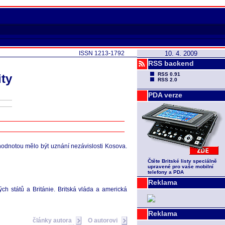
ISSN 1213-1792
10. 4. 2009
RSS backend
RSS 0.91
ity
RSS 2.0
PDA verze
ihodnotou mělo být uznání nezávislosti Kosova.
Čtěte Britské listy speciálně
upravené pro vaše mobilní
telefony a PDA
Reklama
ch států a Británie. Britská vláda a americká
Reklama
články autora
O autorovi