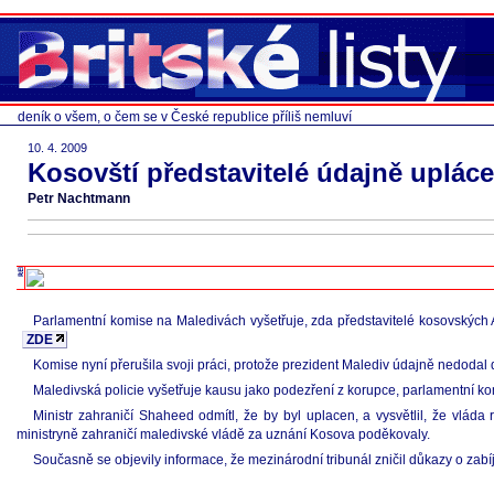
deník o všem, o čem se v České republice příliš nemluví
10. 4. 2009
Kosovští představitelé údajně uplácel
Petr Nachtmann
Parlamentní komise na Maledivách vyšetřuje, zda představitelé kosovských A
ZDE
Komise nyní přerušila svoji práci, protože prezident Malediv údajně nedodal d
Maledivská policie vyšetřuje kausu jako podezření z korupce, parlamentní komi
Ministr zahraničí Shaheed odmítl, že by byl uplacen, a vysvětlil, že vlád
ministryně zahraničí maledivské vládě za uznání Kosova poděkovaly.
Současně se objevily informace, že mezinárodní tribunál zničil důkazy o zabí