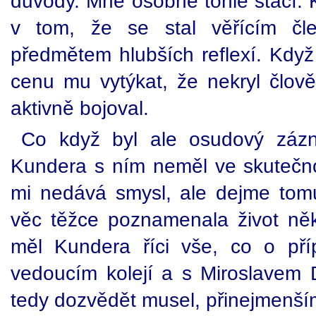
důvody. Mně osobně tohle stačí. 
v tom, že se stal věřícím č
předmětem hlubších reflexí. Když
cenu mu vytýkat, že nekryl člově
aktivně bojoval.
Co když byl ale osudový záz
Kundera s ním neměl ve skutečno
mi nedává smysl, ale dejme tom
věc těžce poznamenala život něko
měl Kundera říci vše, co o pří
vedoucím kolejí a s Miroslavem
tedy dozvědět musel, přinejmenš