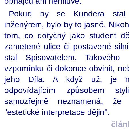
obhájců ani nemluvě.
Pokud by se Kundera stal
inženýrem, bylo by to jasné. Nikoh
tom, co dotyčný jako student děl
zametené ulice či postavené sil
stal Spisovatelem. Takového
vzpomínku či dokonce obvinit, ne
jeho Díla. A když už, je n
odpovídajícím způsobem styli
samozřejmě neznamená, že 
"estetické interpretace dějin".
člán