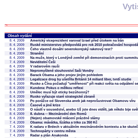
Vyt
Obsah vydání
8. 4. 2009
Americký viceprezident varoval Izrael před útokem na Írán
8. 4. 2009
Ruské ministerstvo předpovídá pro rok 2010 pokračování hospod
8. 4. 2009
Čeho vlastně dosáhl severokorejský raketový test?
8. 4. 2009
Stranění
8. 4. 2009
Na muže, který v Londýně zemřel při demonstracích proti summitu 
7. 4. 2009
Neviditelní Češi
8. 4. 2009
V radarovém rauši
8. 4. 2009
Nepromyšlené slouhovství Saši Vondry
8. 4. 2009
Barack Obama a jeho projev jiným pohledem
8. 4. 2009
Legalizace drog by ušetřila Británii 14 miliard liber, tvrdí studie
8. 4. 2009
Rusko a Čína požadují "uměřenost" při reakci světa na odpálení s
8. 4. 2009
Kundera: Pokus o mělkou reflexi
8. 4. 2009
Umělec musí být eticky bezúhonný?
8. 4. 2009
Rusko vyřazuje staré strategické zbraně
8. 4. 2009
Po porážce od Slovenska aneb jak neprošustrovat Obamovu víru
8. 4. 2009
Časové a jiné krize
8. 4. 2009
O násilí v sousedství, anebo Už jste dnes viděli, jak někdo bije sv
8. 4. 2009
8. dubna -- Mezinárodní den Romů
8. 4. 2009
(Nejen) obamovské mlácení prázdné slámy
7. 4. 2009
Obama: mávátka, lízátka a triko za 350 Kč
7. 4. 2009
K radaru v Brdech v aktuálním mezinárodním kontextu a ke skute
7. 4. 2009
Technopárty v centru města
7. 4. 2009
Radar a plán Anakonda