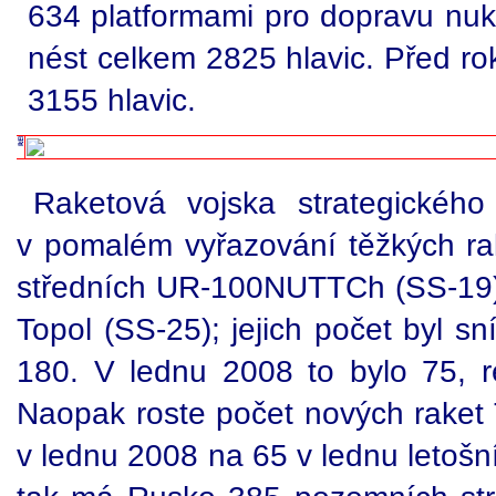
634 platformami pro dopravu nukl
nést celkem 2825 hlavic. Před ro
3155 hlavic.
Raketová vojska strategického
v pomalém vyřazování těžkých r
středních UR-100NUTTCh (SS-19) 
Topol (SS-25); jejich počet byl sn
180. V lednu 2008 to bylo 75, r
Naopak roste počet nových raket 
v lednu 2008 na 65 v lednu letoš