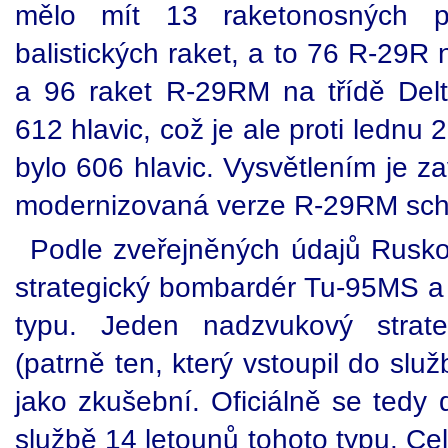
mělo mít 13 raketonosných p
balistických raket, a to 76 R-29R 
a 96 raket R-29RM na třídě Del
612 hlavic, což je ale proti lednu
bylo 606 hlavic. Vysvětlením je za
modernizovaná verze R-29RM scho
Podle zveřejněných údajů Rusko 
strategický bombardér Tu-95MS a 
typu. Jeden nadzvukový strat
(patrně ten, který vstoupil do sl
jako zkušební. Oficiálně se tedy
službě 14 letounů tohoto typu. Ce