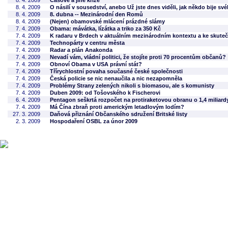
8. 4. 2009
Časové a jiné krize
8. 4. 2009
O násilí v sousedství, anebo Už jste dnes viděli, jak někdo bije sv
8. 4. 2009
8. dubna -- Mezinárodní den Romů
8. 4. 2009
(Nejen) obamovské mlácení prázdné slámy
7. 4. 2009
Obama: mávátka, lízátka a triko za 350 Kč
7. 4. 2009
K radaru v Brdech v aktuálním mezinárodním kontextu a ke skute
7. 4. 2009
Technopárty v centru města
7. 4. 2009
Radar a plán Anakonda
7. 4. 2009
Nevadí vám, vládní politici, že stojíte proti 70 procentům občanů?
7. 4. 2009
Obnoví Obama v USA právní stát?
7. 4. 2009
Třírychlostní povaha současné české společnosti
7. 4. 2009
Česká policie se nic nenaučila a nic nezapomněla
7. 4. 2009
Problémy Strany zelených nikoli s biomasou, ale s komunisty
7. 4. 2009
Duben 2009: od Tošovského k Fischerovi
6. 4. 2009
Pentagon seškrtá rozpočet na protiraketovou obranu o 1,4 miliard
7. 4. 2009
Má Čína zbraň proti americkým letadlovým lodím?
27. 3. 2009
Daňová přiznání Občanského sdružení Britské listy
2. 3. 2009
Hospodaření OSBL za únor 2009