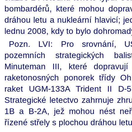
bombardérů, které mohou doprav
dráhou letu a nukleární hlavicí; je
lednu 2008, kdy to bylo dohromady
Pozn. LVI: Pro srovnání, U
pozemních strategických bali
Minuteman III, které dopravuj
raketonosných ponorek třídy O
raket UGM-133A Trident II D-5
Strategické letectvo zahrnuje zh
1B a B-2A, jež mohou nést neř
řízené střely s plochou dráhou letu