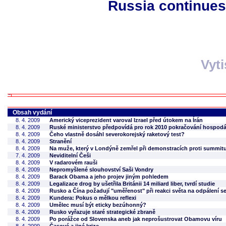
Russia continues
Vyt
Obsah vydání
8. 4. 2009
Americký viceprezident varoval Izrael před útokem na Írán
8. 4. 2009
Ruské ministerstvo předpovídá pro rok 2010 pokračování hospod
8. 4. 2009
Čeho vlastně dosáhl severokorejský raketový test?
8. 4. 2009
Stranění
8. 4. 2009
Na muže, který v Londýně zemřel při demonstracích proti summitu 
7. 4. 2009
Neviditelní Češi
8. 4. 2009
V radarovém rauši
8. 4. 2009
Nepromyšlené slouhovství Saši Vondry
8. 4. 2009
Barack Obama a jeho projev jiným pohledem
8. 4. 2009
Legalizace drog by ušetřila Británii 14 miliard liber, tvrdí studie
8. 4. 2009
Rusko a Čína požadují "uměřenost" při reakci světa na odpálení s
8. 4. 2009
Kundera: Pokus o mělkou reflexi
8. 4. 2009
Umělec musí být eticky bezúhonný?
8. 4. 2009
Rusko vyřazuje staré strategické zbraně
8. 4. 2009
Po porážce od Slovenska aneb jak neprošustrovat Obamovu víru