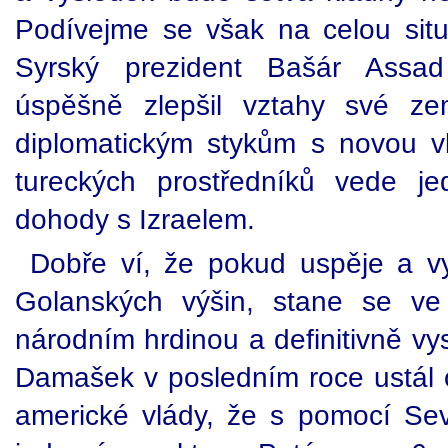
Podívejme se však na celou situa
Syrský prezident Bašár Assad
úspěšně zlepšil vztahy své ze
diplomatickým stykům s novou v
tureckých prostředníků vede j
dohody s Izraelem.
Dobře ví, že pokud uspěje a v
Golanských výšin, stane se v
národním hrdinou a definitivně vy
Damašek v posledním roce ustál of
americké vlády, že s pomocí Sev