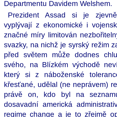
Departmentu Davidem Welshem.
Prezident Assad si je zjevn
vyplývají z ekonomické i vojens
značné míry limitován nezbořitel
svazky, na nichž je syrský režim 
před světem může dodnes chlub
svého, na Blízkém východě neví
který si z náboženské toleranc
křesťané, udělal (ne neprávem) re
právě on, kdo byl na seznamu
dosavadní americká administrativ
regime change a je to zřejmě o