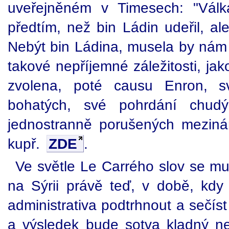
uveřejněném v Timesech: "Válk
předtím, než bin Ládin udeřil, ale
Nebýt bin Ládina, musela by nám 
takové nepříjemné záležitosti, jak
zvolena, poté causu Enron, s
bohatých, své pohrdání chudý
jednostranně porušených mezinár
kupř.
ZDE
.
Ve světle Le Carrého slov se mus
na Sýrii právě teď, v době, kd
administrativa podtrhnout a sečí
a výsledek bude sotva kladný n