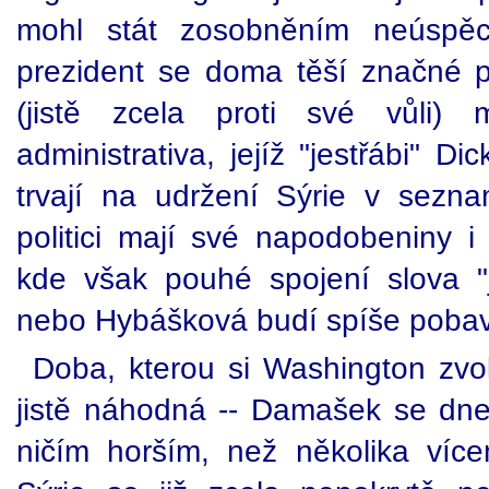
mohl stát zosobněním neúspěch
prezident se doma těší značné p
(jistě zcela proti své vůli
administrativa, jejíž "jestřábi" D
trvají na udržení Sýrie v seznam
politici mají své napodobeniny i
kde však pouhé spojení slova "
nebo Hybášková budí spíše pobav
Doba, kterou si Washington zvoli
jistě náhodná -- Damašek se dn
ničím horším, než několika víc