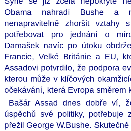
Sýrie se již zcela nepokrytě n
Obama nahradí Bushe a ne
nenapravitelně zhoršit vztahy
potřebovat pro jednání o mír
Damašek navíc po útoku obdržel
Francie, Velké Británie a EU, kt
Assadovi potvrdilo, že podpora ev
kterou může v klíčových okamžicí
očekávání, která Evropa směrem k
Bašár Assad dnes dobře ví, ž
úspěchů své politiky, potřebuje 
přežil George W.Bushe. Skutečně 