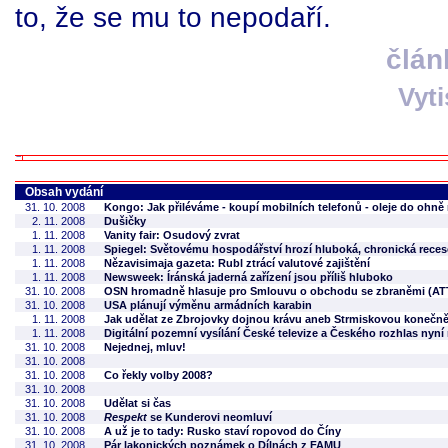
to, že se mu to nepodaří.
člán
Vyt
Obsah vydání
31. 10. 2008
Kongo: Jak přiléváme - koupí mobilních telefonů - oleje do ohně n
2. 11. 2008
Dušičky
1. 11. 2008
Vanity fair: Osudový zvrat
1. 11. 2008
Spiegel: Světovému hospodářství hrozí hluboká, chronická reces
1. 11. 2008
Nězavisimaja gazeta: Rubl ztrácí valutové zajištění
1. 11. 2008
Newsweek: Íránská jaderná zařízení jsou příliš hluboko
31. 10. 2008
OSN hromadně hlasuje pro Smlouvu o obchodu se zbraněmi (AT
31. 10. 2008
USA plánují výměnu armádních karabin
1. 11. 2008
Jak udělat ze Zbrojovky dojnou krávu aneb Strmiskovou konečně
1. 11. 2008
Digitální pozemní vysílání České televize a Českého rozhlas nyní
31. 10. 2008
Nejednej, mluv!
31. 10. 2008
31. 10. 2008
Co řekly volby 2008?
31. 10. 2008
31. 10. 2008
Udělat si čas
31. 10. 2008
Respekt
se Kunderovi neomluví
31. 10. 2008
A už je to tady: Rusko staví ropovod do Číny
31. 10. 2008
Pár lakonických poznámek o Dílnách z FAMU