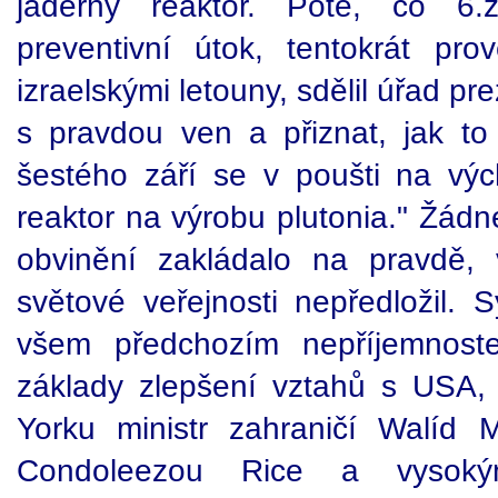
jaderný reaktor. Poté, co 6.
preventivní útok, tentokrát pr
izraelskými letouny, sdělil úřad p
s pravdou ven a přiznat, jak t
šestého září se v poušti na vý
reaktor na výrobu plutonia." Žádn
obvinění zakládalo na pravdě,
světové veřejnosti nepředložil. S
všem předchozím nepříjemnoste
základy zlepšení vztahů s USA, 
Yorku ministr zahraničí Walíd Mu
Condoleezou Rice a vysokým