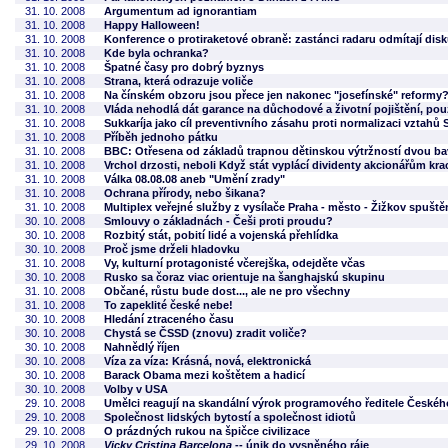
31. 10. 2008
Argumentum ad ignorantiam
31. 10. 2008
Happy Halloween!
31. 10. 2008
Konference o protiraketové obraně: zastánci radaru odmítají dis
31. 10. 2008
Kde byla ochranka?
31. 10. 2008
Špatné časy pro dobrý byznys
31. 10. 2008
Strana, která odrazuje voliče
31. 10. 2008
Na čínském obzoru jsou přece jen nakonec "josefínské" reformy
31. 10. 2008
Vláda nehodlá dát garance na důchodové a životní pojištění, pou
31. 10. 2008
Sukkaríja jako cíl preventivního zásahu proti normalizaci vztahů
31. 10. 2008
Příběh jednoho pátku
31. 10. 2008
BBC: Otřesena od základů trapnou dětinskou výtržností dvou ba
31. 10. 2008
Vrchol drzosti, neboli Když stát vyplácí dividenty akcionářům kra
31. 10. 2008
Válka 08.08.08 aneb "Umění zrady"
31. 10. 2008
Ochrana přírody, nebo šikana?
31. 10. 2008
Multiplex veřejné služby z vysílače Praha - město - Žižkov spuště
30. 10. 2008
Smlouvy o základnách - Češi proti proudu?
30. 10. 2008
Rozbitý stát, pobití lidé a vojenská přehlídka
30. 10. 2008
Proč jsme drželi hladovku
31. 10. 2008
Vy, kulturní protagonisté včerejška, odejděte včas
30. 10. 2008
Rusko sa čoraz viac orientuje na šanghajskú skupinu
31. 10. 2008
Občané, růstu bude dost..., ale ne pro všechny
31. 10. 2008
To zapeklité české nebe!
30. 10. 2008
Hledání ztraceného času
30. 10. 2008
Chystá se ČSSD (znovu) zradit voliče?
30. 10. 2008
Nahnědlý říjen
30. 10. 2008
Víza za víza: Krásná, nová, elektronická
30. 10. 2008
Barack Obama mezi koštětem a hadicí
30. 10. 2008
Volby v USA
29. 10. 2008
Umělci reagují na skandální výrok programového ředitele Českéh
29. 10. 2008
Společnost lidských bytostí a společnost idiotů
29. 10. 2008
O prázdných rukou na špičce civilizace
29. 10. 2008
Vicky Cristina Barcelona
-- únik do vysněného ráje