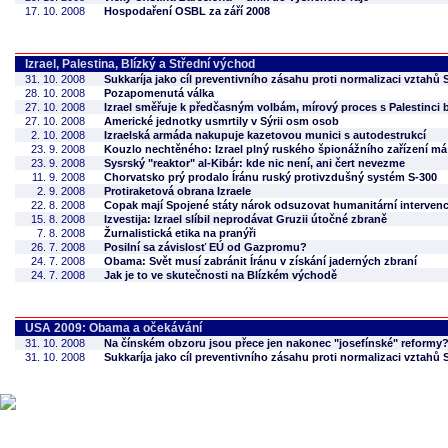
17. 10. 2008
Hospodaření OSBL za září 2008
Izrael, Palestina, Blízký a Střední východ
31. 10. 2008
Sukkaríja jako cíl preventivního zásahu proti normalizaci vztahů
28. 10. 2008
Pozapomenutá válka
27. 10. 2008
Izrael směřuje k předčasným volbám, mírový proces s Palestinci
27. 10. 2008
Americké jednotky usmrtily v Sýrii osm osob
2. 10. 2008
Izraelská armáda nakupuje kazetovou munici s autodestrukcí
23. 9. 2008
Kouzlo nechtěného: Izrael plný ruského špionážního zařízení má
23. 9. 2008
Sysrský "reaktor" al-Kibár: kde nic není, ani čert nevezme
11. 9. 2008
Chorvatsko prý prodalo Íránu ruský protivzdušný systém S-300
2. 9. 2008
Protiraketová obrana Izraele
22. 8. 2008
Copak mají Spojené státy nárok odsuzovat humanitární interven
15. 8. 2008
Izvestija: Izrael slíbil neprodávat Gruzii útočné zbraně
7. 8. 2008
Žurnalistická etika na pranýři
26. 7. 2008
Posilní sa závislosť EÚ od Gazpromu?
24. 7. 2008
Obama: Svět musí zabránit Íránu v získání jaderných zbraní
24. 7. 2008
Jak je to ve skutečnosti na Blízkém východě
USA 2009: Obama a očekávání
31. 10. 2008
Na čínském obzoru jsou přece jen nakonec "josefínské" reformy
31. 10. 2008
Sukkaríja jako cíl preventivního zásahu proti normalizaci vztahů