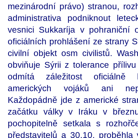
mezinárodní právo) stranou, roz
administrativa podniknout lete
vesnici Sukkaríja v pohraniční 
oficiálních prohlášení ze strany 
civilní objekt osm civilistů. Wa
obviňuje Sýrii z tolerance příliv
odmítá záležitost oficiálně
amerických vojáků ani nepo
Každopádně jde z americké stran
začátku války v Iráku v březn
pochopitelně setkala s rozhořče
představitelů a 30.10. proběhl