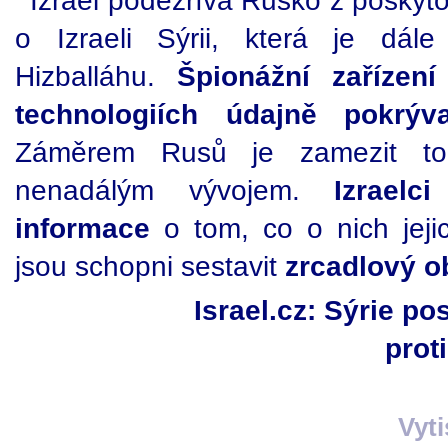
Izrael podezřívá Rusko z poskyt
o Izraeli Sýrii, která je dál
Hizballáhu.
Špionážní zařízen
technologiích údajně pokrýva
Záměrem Rusů je zamezit to
nenadálým vývojem.
Izrael
informace
o tom, co o nich jejic
jsou schopni sestavit
zrcadlový ob
Israel.cz: Sýrie p
prot
Vyt