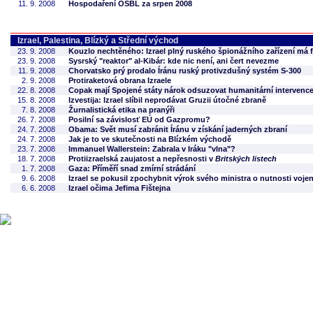
11. 9. 2008
Hospodaření OSBL za srpen 2008
Izrael, Palestina, Blízký a Střední východ
23. 9. 2008
Kouzlo nechtěného: Izrael plný ruského špionážního zařízení má 
23. 9. 2008
Sysrský "reaktor" al-Kibár: kde nic není, ani čert nevezme
11. 9. 2008
Chorvatsko prý prodalo Íránu ruský protivzdušný systém S-300
2. 9. 2008
Protiraketová obrana Izraele
22. 8. 2008
Copak mají Spojené státy nárok odsuzovat humanitární intervenc
15. 8. 2008
Izvestija: Izrael slíbil neprodávat Gruzii útočné zbraně
7. 8. 2008
Žurnalistická etika na pranýři
26. 7. 2008
Posilní sa závislosť EÚ od Gazpromu?
24. 7. 2008
Obama: Svět musí zabránit Íránu v získání jaderných zbraní
24. 7. 2008
Jak je to ve skutečnosti na Blízkém východě
23. 7. 2008
Immanuel Wallerstein: Zabrala v Iráku "vlna"?
18. 7. 2008
Protiizraelská zaujatost a nepřesnosti v
Britských listech
1. 7. 2008
Gaza: Příměří snad zmírní strádání
9. 6. 2008
Izrael se pokusil zpochybnit výrok svého ministra o nutnosti voje
6. 6. 2008
Izrael očima Jefima Fištejna