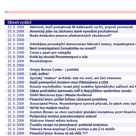
Obsah vydání
23. 9. 2008
Aktivisté, kteří pomalovali 85 billboardů na D1, poprvé promluvili
23. 9. 2008
Americký plán na záchranu bank vyvolává pochybnosti
23. 9. 2008
Bude dokázána pravost předsmrtných zkušeností?
22. 9. 2008
23. 9. 2008
Odmítáme provokační demonstraci Národní strany; respektujeme 
22. 9. 2008
Není investigativní žurnalistika na scestí?
22. 9. 2008
Cesta z pasti pro nelegály
23. 9. 2008
Kolik by dostali Rosenbergovi u nás
23. 9. 2008
Rosenbergovi
22. 9. 2008
23. 9. 2008
Omyly Borise Cveka - i politiků
23. 9. 2008
Lidé, bděte!
23. 9. 2008
Sysrský "reaktor" al-Kibár: kde nic není, ani čert nevezme
23. 9. 2008
Další pohraniční incident mezi Pákistánem a USA
23. 9. 2008
Kouzlo nechtěného: Izrael plný ruského špionážního zařízení má 
22. 9. 2008
Zákaz pražského karnevalu míří k Nejvyššímu správnímu soudu
22. 9. 2008
Obětí Mnichova byla i Milada Horáková
22. 9. 2008
Finanční krize: pořád řešíme zástupné problémy
22. 9. 2008
Associated Press: Rosenbergovi synové přiznali, že jejich otec by
22. 9. 2008
Vel'ké hry malých mužov
22. 9. 2008
Gordon Brown se chce zachránit globální iniciativou proti finanční
22. 9. 2008
Pošpiněný institut prezidentských milostí
22. 9. 2008
Vůdcovo hlavní město kultury
22. 9. 2008
Čunkův recept na demokracii: politické bratrstvo
23. 9. 2008
Televize Nova kopíruje Český rozhlas a jde jí to dobře
22. 9. 2008
Finanční krize: Komu se dá věřit ?!?