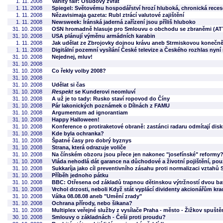
1. 11. 2008
Vanity fair: Osudový zvrat
1. 11. 2008
Spiegel: Světovému hospodářství hrozí hluboká, chronická reces
1. 11. 2008
Nězavisimaja gazeta: Rubl ztrácí valutové zajištění
1. 11. 2008
Newsweek: Íránská jaderná zařízení jsou příliš hluboko
31. 10. 2008
OSN hromadně hlasuje pro Smlouvu o obchodu se zbraněmi (AT
31. 10. 2008
USA plánují výměnu armádních karabin
1. 11. 2008
Jak udělat ze Zbrojovky dojnou krávu aneb Strmiskovou konečně
1. 11. 2008
Digitální pozemní vysílání České televize a Českého rozhlas nyní
31. 10. 2008
Nejednej, mluv!
31. 10. 2008
31. 10. 2008
Co řekly volby 2008?
31. 10. 2008
31. 10. 2008
Udělat si čas
31. 10. 2008
Respekt
se Kunderovi neomluví
31. 10. 2008
A už je to tady: Rusko staví ropovod do Číny
31. 10. 2008
Pár lakonických poznámek o Dílnách z FAMU
31. 10. 2008
Argumentum ad ignorantiam
31. 10. 2008
Happy Halloween!
31. 10. 2008
Konference o protiraketové obraně: zastánci radaru odmítají dis
31. 10. 2008
Kde byla ochranka?
31. 10. 2008
Špatné časy pro dobrý byznys
31. 10. 2008
Strana, která odrazuje voliče
31. 10. 2008
Na čínském obzoru jsou přece jen nakonec "josefínské" reformy
31. 10. 2008
Vláda nehodlá dát garance na důchodové a životní pojištění, pou
31. 10. 2008
Sukkaríja jako cíl preventivního zásahu proti normalizaci vztahů
31. 10. 2008
Příběh jednoho pátku
31. 10. 2008
BBC: Otřesena od základů trapnou dětinskou výtržností dvou ba
31. 10. 2008
Vrchol drzosti, neboli Když stát vyplácí dividenty akcionářům kra
31. 10. 2008
Válka 08.08.08 aneb "Umění zrady"
31. 10. 2008
Ochrana přírody, nebo šikana?
31. 10. 2008
Multiplex veřejné služby z vysílače Praha - město - Žižkov spuště
30. 10. 2008
Smlouvy o základnách - Češi proti proudu?