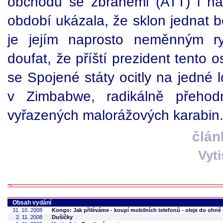
obchodu se zbraněmi (ATT) i na
období ukázala, že sklon jednat 
je jejím naprosto neměnným r
doufat, že příští prezident tento 
se Spojené státy ocitly na jedné 
v Zimbabwe, radikálně přehodn
vyřazených malorážových karabin
člán
Vyt
Obsah vydání
31. 10. 2008
Kongo: Jak přiléváme - koupí mobilních telefonů - oleje do ohně n
2. 11. 2008
Dušičky