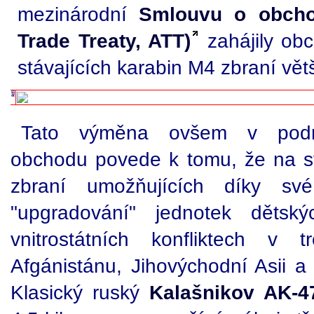
mezinárodní
Smlouvu o obcho
Trade Treaty, ATT)
zahájily ob
stávajících karabin M4 zbraní větš
Tato výměna ovšem v podm
obchodu povede k tomu, že na svě
zbraní umožňujících díky své
"upgradování" jednotek dětský
vnitrostátních konfliktech v t
Afgánistánu, Jihovýchodní Asii a
Klasický ruský
Kalašnikov AK-4