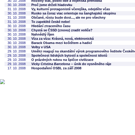
30. 10. 2008
Rozbitý stát, pobití lidé a vojenská přehlídka
30. 10. 2008
Proč jsme drželi hladovku
31. 10. 2008
Vy, kulturní protagonisté včerejška, odejděte včas
30. 10. 2008
Rusko sa čoraz viac orientuje na šanghajskú skupinu
31. 10. 2008
Občané, růstu bude dost..., ale ne pro všechny
31. 10. 2008
To zapeklité české nebe!
30. 10. 2008
Hledání ztraceného času
30. 10. 2008
Chystá se ČSSD (znovu) zradit voliče?
30. 10. 2008
Nahnědlý říjen
30. 10. 2008
Víza za víza: Krásná, nová, elektronická
30. 10. 2008
Barack Obama mezi koštětem a hadicí
30. 10. 2008
Volby v USA
29. 10. 2008
Umělci reagují na skandální výrok programového ředitele Českéh
29. 10. 2008
Společnost lidských bytostí a společnost idiotů
29. 10. 2008
O prázdných rukou na špičce civilizace
29. 10. 2008
Vicky Cristina Barcelona
-- únik do vysněného ráje
17. 10. 2008
Hospodaření OSBL za září 2008