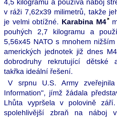
4,5 kilogramu a používá náboj stř
v ráži 7,62x39 milimetrů, takže j
je velmi obtížné.
Karabina M4
má
pouhých 2,7 kilogramu a použ
5,56x45 NATO s mnohem nižším 
amerických jednotek již dnes M4 
dobrodruhy rekrutující dětské
takřka ideální řešení.
V srpnu U.S. Army zveřejnil
Information", jímž žádala předsta
Lhůta vypršela v polovině září
spolehlivější zbraň na náboj v