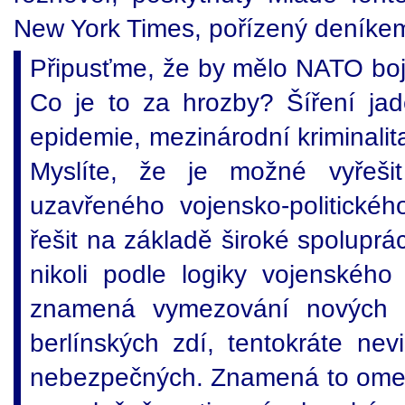
New York Times, pořízený deníke
Připusťme, že by mělo NATO boj
Co je to za hrozby? Šíření jad
epidemie, mezinárodní kriminali
Myslíte, že je možné vyřeši
uzavřeného vojensko-politické
řešit na základě široké spoluprá
nikoli podle logiky vojenskéh
znamená vymezování nových h
berlínských zdí, tentokráte nevi
nebezpečných. Znamená to omez