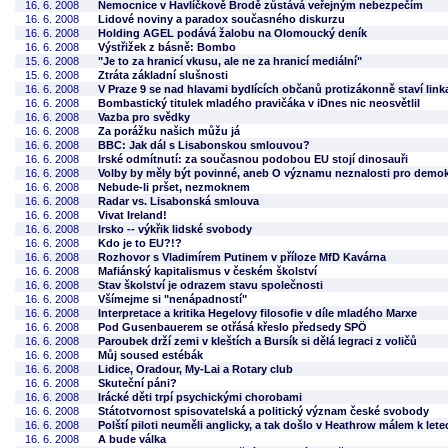
16. 6. 2008
Nemocnice v Havlíčkově Brodě zůstává veřejným nebezpečím
16. 6. 2008
Lidové noviny a paradox současného diskurzu
16. 6. 2008
Holding AGEL podává žalobu na Olomoucký deník
16. 6. 2008
Výstřižek z básně: Bombo
15. 6. 2008
"Je to za hranicí vkusu, ale ne za hranicí mediální"
15. 6. 2008
Ztráta základní slušnosti
16. 6. 2008
V Praze 9 se nad hlavami bydlících občanů protizákonně staví lin
16. 6. 2008
Bombastický titulek mladého pravičáka v iDnes nic neosvětlil
16. 6. 2008
Vazba pro svědky
16. 6. 2008
Za porážku našich můžu já
16. 6. 2008
BBC: Jak dál s Lisabonskou smlouvou?
16. 6. 2008
Irské odmítnutí: za současnou podobou EU stojí dinosauři
16. 6. 2008
Volby by měly být povinné, aneb O významu neznalosti pro demok
16. 6. 2008
Nebude-li pršet, nezmoknem
16. 6. 2008
Radar vs. Lisabonská smlouva
16. 6. 2008
Vivat Ireland!
16. 6. 2008
Irsko -- výkřik lidské svobody
16. 6. 2008
Kdo je to EU?!?
16. 6. 2008
Rozhovor s Vladimírem Putinem v příloze MfD Kavárna
16. 6. 2008
Mafiánský kapitalismus v českém školství
16. 6. 2008
Stav školství je odrazem stavu společnosti
16. 6. 2008
Všímejme si "nenápadností"
16. 6. 2008
Interpretace a kritika Hegelovy filosofie v díle mladého Marxe
16. 6. 2008
Pod Gusenbauerem se otřásá křeslo předsedy SPÖ
16. 6. 2008
Paroubek drží zemi v kleštích a Bursík si dělá legraci z voličů
16. 6. 2008
Můj soused estébák
16. 6. 2008
Lidice, Oradour, My-Lai a Rotary club
16. 6. 2008
Skuteční páni?
16. 6. 2008
Irácké děti trpí psychickými chorobami
16. 6. 2008
Státotvornost spisovatelská a politický význam české svobody
16. 6. 2008
Polští piloti neuměli anglicky, a tak došlo v Heathrow málem k lete
16. 6. 2008
A bude válka