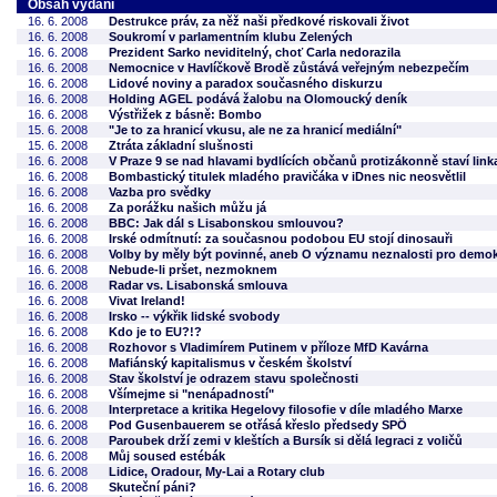
Obsah vydání
16. 6. 2008
Destrukce práv, za něž naši předkové riskovali život
16. 6. 2008
Soukromí v parlamentním klubu Zelených
16. 6. 2008
Prezident Sarko neviditelný, choť Carla nedorazila
16. 6. 2008
Nemocnice v Havlíčkově Brodě zůstává veřejným nebezpečím
16. 6. 2008
Lidové noviny a paradox současného diskurzu
16. 6. 2008
Holding AGEL podává žalobu na Olomoucký deník
16. 6. 2008
Výstřižek z básně: Bombo
15. 6. 2008
"Je to za hranicí vkusu, ale ne za hranicí mediální"
15. 6. 2008
Ztráta základní slušnosti
16. 6. 2008
V Praze 9 se nad hlavami bydlících občanů protizákonně staví lin
16. 6. 2008
Bombastický titulek mladého pravičáka v iDnes nic neosvětlil
16. 6. 2008
Vazba pro svědky
16. 6. 2008
Za porážku našich můžu já
16. 6. 2008
BBC: Jak dál s Lisabonskou smlouvou?
16. 6. 2008
Irské odmítnutí: za současnou podobou EU stojí dinosauři
16. 6. 2008
Volby by měly být povinné, aneb O významu neznalosti pro demok
16. 6. 2008
Nebude-li pršet, nezmoknem
16. 6. 2008
Radar vs. Lisabonská smlouva
16. 6. 2008
Vivat Ireland!
16. 6. 2008
Irsko -- výkřik lidské svobody
16. 6. 2008
Kdo je to EU?!?
16. 6. 2008
Rozhovor s Vladimírem Putinem v příloze MfD Kavárna
16. 6. 2008
Mafiánský kapitalismus v českém školství
16. 6. 2008
Stav školství je odrazem stavu společnosti
16. 6. 2008
Všímejme si "nenápadností"
16. 6. 2008
Interpretace a kritika Hegelovy filosofie v díle mladého Marxe
16. 6. 2008
Pod Gusenbauerem se otřásá křeslo předsedy SPÖ
16. 6. 2008
Paroubek drží zemi v kleštích a Bursík si dělá legraci z voličů
16. 6. 2008
Můj soused estébák
16. 6. 2008
Lidice, Oradour, My-Lai a Rotary club
16. 6. 2008
Skuteční páni?