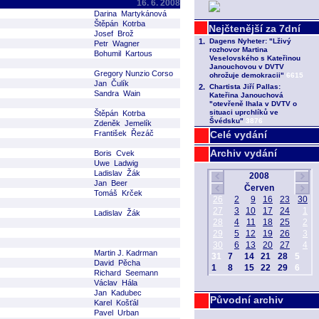
16. 6. 2008
Darina Martykánová
Štěpán Kotrba
Josef Brož
Petr Wagner
Bohumil Kartous
Gregory Nunzio Corso
Jan Čulík
Sandra Wain
Štěpán Kotrba
Zdeněk Jemelík
František Řezáč
Celé vydání
Archiv vydání
Boris Cvek
Uwe Ladwig
Ladislav Žák
Jan Beer
Tomáš Krček
Ladislav Žák
Martin J. Kadrman
David Pěcha
Richard Seemann
Václav Hála
Jan Kadubec
Původní archiv
Karel Košťál
Pavel Urban