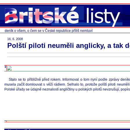
deník o všem, o čem se v České republice příliš nemluví
16. 6. 2008
Polští piloti neuměli anglicky, a tak
Stalo se to přibližně před rokem. Informoval o tom nyní podle zprávy dení
musela začít domlouvat s věží rádiem. Selhalo to, protože polští piloti neuměl
Polské úřady se údajně neznalostí angličtiny u polských pilotů nevzrušují, popíraj