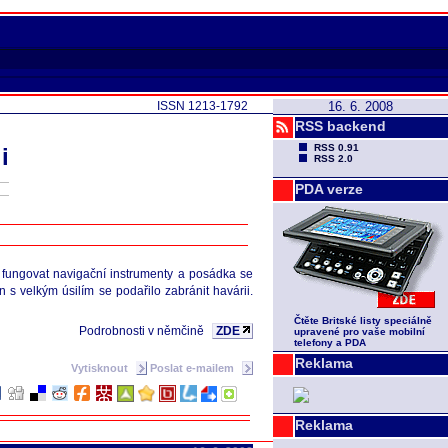
ISSN 1213-1792
16. 6. 2008
RSS backend
RSS 0.91
i
RSS 2.0
PDA verze
ly fungovat navigační instrumenty a posádka se
 s velkým úsilím se podařilo zabránit havárii.
Čtěte Britské listy speciálně
Podrobnosti v němčině
ZDE
upravené pro vaše mobilní
telefony a PDA
Reklama
Vytisknout
Poslat e-mailem
Reklama