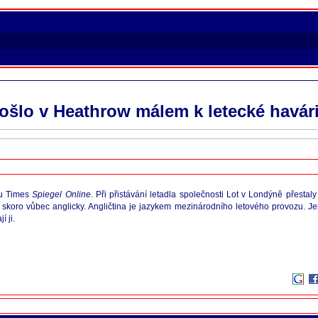
 došlo v Heathrow málem k letecké havári
ku Times
Spiegel Online
. Při přistávání letadla společnosti Lot v Londýně přesta
i skoro vůbec anglicky. Angličtina je jazykem mezinárodního letového provozu. Jen
í ji.