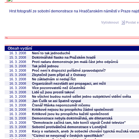
Hrst fotografií ze sobotní demonstrace na Hradčanském náměstí v Praze naj
Vytisknout
Poslat 
Obsah vydání
16. 3. 2008
Není to tak jednoduché
15. 3. 2008
Doktrinářské fiasko na Pražském hradě
16. 3. 2008
Proti radaru demonstruje jen malá část jeho odpůrců
16. 3. 2008
Tak ještě jednou
16. 3. 2008
Proč není k dispozici pořádné zpravodajství?
15. 3. 2008
Zbytečně jsem přijel až z Ostravy
16. 3. 2008
Ne základnám si nedají říct
16. 3. 2008
Organizátoři nezvládli ani propagaci, ani režii
16. 3. 2008
Více pozorovatelů než účastníků
16. 3. 2008
Lidé už jsou prostě takoví
16. 3. 2008
Ne všichni budou nutně sdílet jedno subjektivní vidění světa
16. 3. 2008
Jan Čulík se asi špatně vyspal
16. 3. 2008
Čtenář Hlávka neporozuměl ničemu
16. 3. 2008
Kritikové nejsou ku prospěchu žádné společnosti
16. 3. 2008
Kritikové jsou ku prospěchu každé společnosti
16. 3. 2008
Demonstrace nebyla doktrinářská, ale diletantská
15. 3. 2008
"Demokracie začíná tam, kde končí signál České televize"
15. 3. 2008
Sobotní protiválečná demonstrace v Londýně
15. 3. 2008
Kecy o varlatech, aneb Je sobecké chování typická mužská vlast
15. 3. 2008
"Cizinci se nevyznají v českých specifikách"