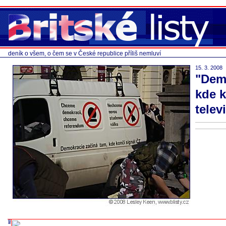
deník o všem, o čem se v České republice příliš nemluví
15. 3. 2008
"Dem
kde k
telev