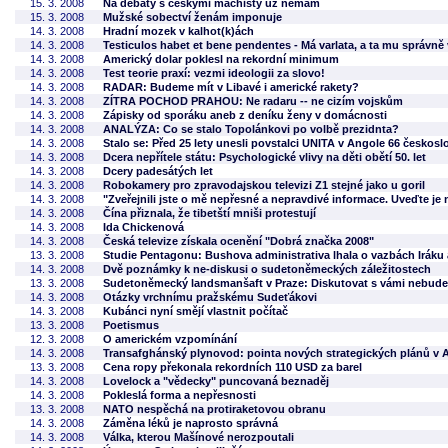
15. 3. 2008
Na debaty s českými machisty už nemám
15. 3. 2008
Mužské sobectví ženám imponuje
14. 3. 2008
Hradní mozek v kalhot(k)ách
14. 3. 2008
Testiculos habet et bene pendentes - Má varlata, a ta mu správně 
14. 3. 2008
Americký dolar poklesl na rekordní minimum
14. 3. 2008
Test teorie praxí: vezmi ideologii za slovo!
14. 3. 2008
RADAR: Budeme mít v Libavé i americké rakety?
14. 3. 2008
ZÍTRA POCHOD PRAHOU: Ne radaru -- ne cizím vojskům
14. 3. 2008
Zápisky od sporáku aneb z deníku ženy v domácnosti
14. 3. 2008
ANALÝZA: Co se stalo Topolánkovi po volbě prezidnta?
14. 3. 2008
Stalo se: Před 25 lety unesli povstalci UNITA v Angole 66 česko
14. 3. 2008
Dcera nepřítele státu: Psychologické vlivy na děti obětí 50. let
14. 3. 2008
Dcery padesátých let
14. 3. 2008
Robokamery pro zpravodajskou televizi Z1 stejné jako u goril
14. 3. 2008
"Zveřejnili jste o mě nepřesné a nepravdivé informace. Uveďte je 
14. 3. 2008
Čína přiznala, že tibetští mniši protestují
14. 3. 2008
Ida Chickenová
14. 3. 2008
Česká televize získala ocenění "Dobrá značka 2008"
13. 3. 2008
Studie Pentagonu: Bushova administrativa lhala o vazbách Iráku 
14. 3. 2008
Dvě poznámky k ne-diskusi o sudetoněmeckých záležitostech
13. 3. 2008
Sudetoněmecký landsmanšaft v Praze: Diskutovat s vámi nebud
14. 3. 2008
Otázky vrchnímu pražskému Sudeťákovi
14. 3. 2008
Kubánci nyní smějí vlastnit počítač
13. 3. 2008
Poetismus
12. 3. 2008
O americkém vzpomínání
14. 3. 2008
Transafghánský plynovod: pointa nových strategických plánů v 
13. 3. 2008
Cena ropy překonala rekordních 110 USD za barel
14. 3. 2008
Lovelock a "vědecky" puncovaná beznaděj
14. 3. 2008
Pokleslá forma a nepřesnosti
13. 3. 2008
NATO nespěchá na protiraketovou obranu
14. 3. 2008
Záměna léků je naprosto správná
14. 3. 2008
Válka, kterou Mašínové nerozpoutali