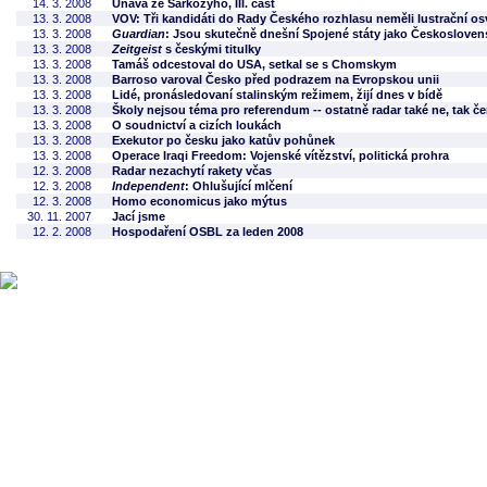
14. 3. 2008
Únava ze Sarkozyho, III. část
13. 3. 2008
VOV: Tři kandidáti do Rady Českého rozhlasu neměli lustrační o
13. 3. 2008
Guardian
: Jsou skutečně dnešní Spojené státy jako Českosloven
13. 3. 2008
Zeitgeist
s českými titulky
13. 3. 2008
Tamáš odcestoval do USA, setkal se s Chomskym
13. 3. 2008
Barroso varoval Česko před podrazem na Evropskou unii
13. 3. 2008
Lidé, pronásledovaní stalinským režimem, žijí dnes v bídě
13. 3. 2008
Školy nejsou téma pro referendum -- ostatně radar také ne, tak č
13. 3. 2008
O soudnictví a cizích loukách
13. 3. 2008
Exekutor po česku jako katův pohůnek
13. 3. 2008
Operace Iraqi Freedom: Vojenské vítězství, politická prohra
12. 3. 2008
Radar nezachytí rakety včas
12. 3. 2008
Independent
: Ohlušující mlčení
12. 3. 2008
Homo economicus jako mýtus
30. 11. 2007
Jací jsme
12. 2. 2008
Hospodaření OSBL za leden 2008