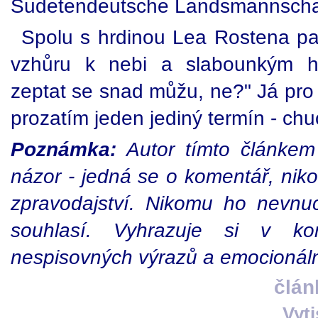
Sudetendeutsche Landsmannscha
Spolu s hrdinou Lea Rostena p
vzhůru k nebi a slabounkým hla
zeptat se snad můžu, ne?" Já pro
prozatím jeden jediný termín - chu
Poznámka:
Autor tímto článkem v
názor - jedná se o komentář, niko
zpravodajství. Nikomu ho nevnuc
souhlasí. Vyhrazuje si v ko
nespisovných výrazů a emocionál
člán
Vyt