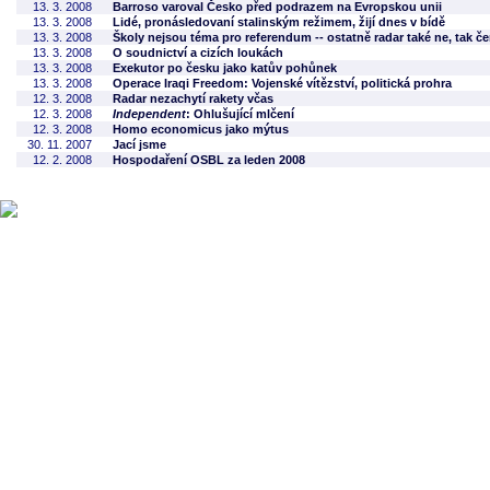
13. 3. 2008
Barroso varoval Česko před podrazem na Evropskou unii
13. 3. 2008
Lidé, pronásledovaní stalinským režimem, žijí dnes v bídě
13. 3. 2008
Školy nejsou téma pro referendum -- ostatně radar také ne, tak č
13. 3. 2008
O soudnictví a cizích loukách
13. 3. 2008
Exekutor po česku jako katův pohůnek
13. 3. 2008
Operace Iraqi Freedom: Vojenské vítězství, politická prohra
12. 3. 2008
Radar nezachytí rakety včas
12. 3. 2008
Independent
: Ohlušující mlčení
12. 3. 2008
Homo economicus jako mýtus
30. 11. 2007
Jací jsme
12. 2. 2008
Hospodaření OSBL za leden 2008